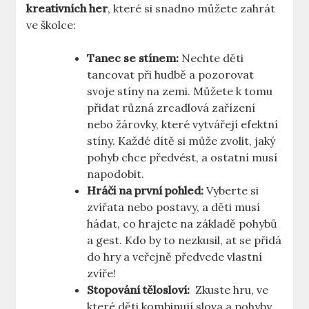
kreativních her
, které⁣ si snadno můžete ‍zahrát
ve školce:
Tanec se stínem:
Nechte děti
tancovat při hudbě a pozorovat
svoje⁣ stíny na zemi. ​Můžete k tomu
přidat různá ⁣zrcadlová zařízení
nebo žárovky, které vytvářejí efektní
stíny. Každé‌ dítě ⁣si může zvolit, jaký
pohyb chce⁤ předvést, a ostatní musí
napodobit.
Hráči​ na ‌první pohled:
Vyberte si
zvířata nebo postavy, a děti‌ musí‍
hádat, co hrajete ⁤na základě pohybů⁣
a gest. Kdo by to nezkusil, at se přidá
do hry​ a⁢ veřejně předvede ⁣vlastní
zvíře!
Stopování tělosloví:
⁤ Zkuste⁣ hru, ve
které děti ​kombinují ⁣slova a pohyby.