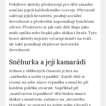
Pohybové⁢ aktivity představují pro⁤ děti zásadní
součást jejich každodenního rozvoje. ‍Přirozeně
zalévají⁤ jejich ‍kreativitu, posilují sociální ​
dovednosti a především napomáhají‌ fyzickému
zdraví.⁤ Představte si, ⁤jak vaše dítě šlape jako⁤
malá opička⁤ nebo hopká jako ‌skákací ⁣žirafa. Tyto
hravé aktivity nejenže vyčarují úsměv na​ tváři,
ale také pomáhají zlepšovat motorické
dovednosti.
Sněhurka a její kamarádi
Jednou z oblíbených činností je hra​ na
„sněhurku ⁢a sedm ​trpaslíků“. Každé dítě si
vezme na sebe název⁣ trpaslíka a musí ho při
každém pokřiku ztvárnit. Například při
„usměvavém trpaslíkovi“ děti​ budou muset⁣
skákat s úsměvem, ⁤zatímco​ na „mrzutého
trpaslíka“ se postaví na jednu nohu a ‍krouží s