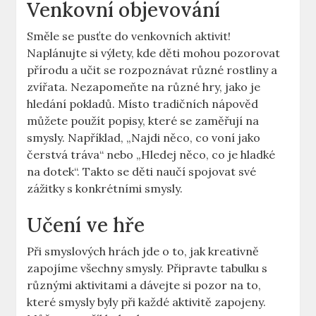
Venkovní objevování
Směle se pusťte do venkovních aktivit!
Naplánujte si ⁤výlety,​ kde ‌děti mohou‍ pozorovat
přírodu a učit ​se rozpoznávat ⁤různé ​rostliny a
zvířata. Nezapomeňte na různé hry, jako ‍je
hledání pokladů. Místo tradičních nápověd
můžete použít popisy, které se zaměřují na
smysly. Například, „Najdi něco, co voní jako
čerstvá tráva“⁢ nebo ​„Hledej něco, co ‌je ⁤hladké
‌na dotek“. Takto se děti naučí‌ spojovat své⁢
zážitky s konkrétními smysly.
Učení ve hře
Při⁢ smyslových hrách jde o to, jak kreativně⁣
zapojíme všechny smysly. ‍Připravte tabulku s ​
různými aktivitami a dávejte ‍si ⁤pozor na to,
‌které ‌smysly byly při‌ každé​ aktivitě zapojeny.⁤