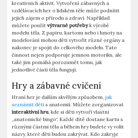
kreativních aktivit.⁤ Vytvoření zábavných⁤ a
vzdělávacích her o lidském těle může podnítit ​
jejich zájem o přírodu a zdraví. Například
můžete použít
výtvarné potřeby
k výrobě
modelu těla. Z papíru, kartonu nebo i hmoty na
modelování mohou ⁤děti vytvořit různé orgány a
nakonec je spojit do⁤ celkového ​modelu. Tato
činnost ⁤nejen podporuje jemnou motoriku, ale
⁣také⁢ jim ⁢pomáhá ‍porozumět tomu, jak
jednotlivé části⁤ těla fungují.
Hry a zábavné cvičení
Hraní her⁣ je dalším⁤ skvělým způsobem,
jak
seznámit děti
s anatomií. Můžete zorganizovat⁣
interaktivní⁣ hru
, kde si děti vytvoří⁤ vlastní
‍„anatomické bingo“. Každé dítě dostane​ kartu s
různými ⁢částmi těla a⁤ během hry ⁤budete vy volit
názvy, které ⁤děti budou zakrývat. Kdo ​zakryje