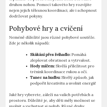
druhou nohou. Pomocí takovéto hry rozvíjíte
nejen jejich tělesnou koordinaci, ale i ⁣schopnost
dodržovat‍ pokyny.
Pohybové⁤ hry⁤ a⁣ cvičení
Neméně‍ důležité ⁣jsou různé pohybové soutěže.
Zde je několik nápadů:
Skákání přes švihadlo:
Pomáhá
zlepšovat obratnost ⁤a vytrvalost.
Hody míčem:
​Skvělá příležitost pro
trénink koordinace rukou⁢ a očí.
Tanec​ na hudbu:
Skvělý způsob, ‌jak
podpořit kreativitu‍ a‌ uvolnit energii!
Jaké ⁢hry vyberete, záleží‌ na vašich potřebách a
prostoru. Důležité je, aby děti měly⁢ možnost se
uvolnit a vychutnat si pohyb. Různé druhy