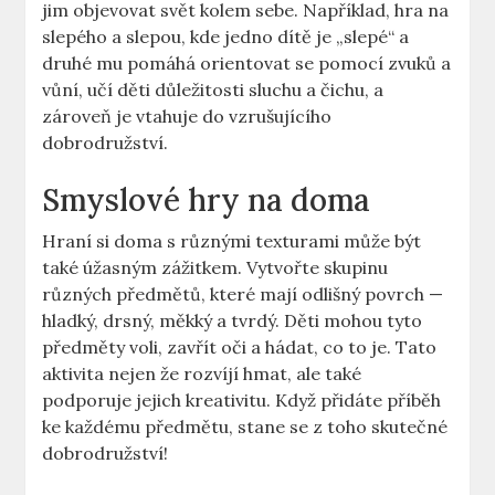
jim objevovat svět kolem⁣ sebe. Například, hra na‍
slepého a slepou, kde jedno ‍dítě je „slepé“ a
druhé​ mu ⁣pomáhá orientovat se‌ pomocí zvuků a
vůní, učí děti důležitosti sluchu​ a čichu, a⁢
zároveň ‌je vtahuje‌ do vzrušujícího
dobrodružství.
Smyslové hry ‌na doma
Hraní si doma s různými texturami může být
také úžasným zážitkem. ⁣Vytvořte skupinu
různých předmětů, které mají odlišný ‍povrch —⁤
hladký, drsný, měkký a ⁣tvrdý. Děti mohou tyto
předměty voli, ‍zavřít oči a hádat, co⁣ to⁤ je. Tato
aktivita⁢ nejen že ​rozvíjí hmat, ale také
podporuje jejich ⁣kreativitu. Když přidáte příběh
ke každému předmětu, ‍stane se ​z toho skutečné
‍dobrodružství!