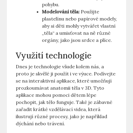
pohybu.
Modelování těla:
⁢Použijte
plastelínu nebo papírové modely,
aby si děti mohly vytvářet vlastní
„těla“ a umisťovat ⁤na ně⁣ různé
orgány, jako⁤ jsou srdce ⁣a⁤ plíce.
Využití technologie
Dnes⁤ je technologie všude kolem nás, a
proto je skvělé ji použít i ve​ výuce.‌ Podívejte
se na interaktivní aplikace, které umožňují
prozkoumávat anatomii těla v 3D. Tyto
aplikace‍ mohou ⁣pomoci dětem lépe
pochopit, jak tělo funguje. Také je zábavné
zařadit krátké vzdělávací videa,⁣ která
ilustrují různé procesy, jako je například
dýchání ⁢nebo trávení.