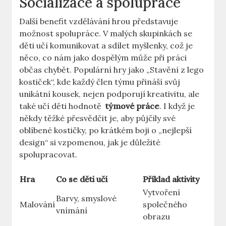
Socializace‌ a​ spolupráce
Další benefit ​vzdělávání⁤ hrou představuje
možnost spolupráce.​ V ⁣malých ⁤skupinkách ⁣se
děti ​učí‌ komunikovat a sdílet myšlenky,⁣ což je⁢
něco, co​ nám jako ⁤dospělým ⁤může ⁤při práci
občas chybět. Populární hry jako⁢ „Stavění z lego
kostiček“, kde každý člen týmu přináší svůj ​
unikátní kousek,⁢ nejen podporují kreativitu, ale
také učí děti hodnotě ⁤
týmové práce
. I když​ je
‌někdy těžké přesvědčit je,​ aby‍ půjčily své
oblíbené ‌kostičky, po​ krátkém boji o „nejlepší​
design“ si vzpomenou, jak je důležité
spolupracovat.
Hra
Co se děti učí
Příklad ‍aktivity
Vytvoření
Barvy, smyslové ​
Malování
společného
vnímání
⁣obrazu