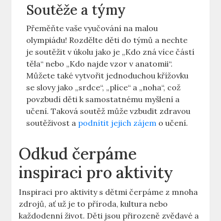
Soutěže⁤ a týmy
Přeměňte vaše vyučování⁣ na malou
olympiádu! Rozdělte děti do týmů a nechte
je soutěžit v⁢ úkolu jako je „Kdo zná ​více částí
těla“ nebo „Kdo najde vzor v anatomii“.
Můžete také vytvořit jednoduchou křížovku
se slovy ‌jako⁤ „srdce“, ⁣„plíce“ a „noha“, což
povzbudí děti k⁣ samostatnému myšlení⁢ a
učení. ‍Taková soutěž může⁢ vzbudit ⁤zdravou⁢
soutěživost ⁢a
podnítit jejich zájem
o učení.
Odkud⁢ čerpáme
inspiraci⁤ pro aktivity
Inspiraci pro aktivity s dětmi čerpáme z mnoha
zdrojů, ať už je to ⁤příroda, ⁢kultura ⁢nebo
každodenní život. Děti jsou přirozeně zvědavé a