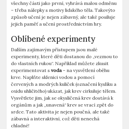
všechny části jako první, vyhrává malou odměnu
–​ třeba nálepky s motivy ​lidského ⁤těla. Takovýto
způsob ‍učení ⁣je ‌nejen‌ zábavný, ale také posiluje‍
jejich ​paměť a učení‌ prostřednictvím hry.
Oblíbené ‍experimenty
Dalším ​zajímavým přístupem ​jsou malé
⁢experimenty, které děti dostanou do⁣ „vezmou to
do⁤ vlastních rukou“.⁤ Například můžete zkusit
experimentovat s
voda
– na vysvětlení oběhu
krve. Naplňte sklenici⁣ vodou a pomocí
‍červených a modrých kuliček ‍(označení‌ kyslíku a
oxidu uhličitého) ukázat, ⁤jak⁤ krev cirkuluje tělem.
Vysvětlete jim, jak se okysličená krev dostává k⁢
orgánům a jak „unavená“‍ krev se vrací zpět do
srdce. Tato⁢ aktivita je nejen poučná,​ ale⁢ také
zábavná a interaktivní, což děti‍ nenechá
‍chladné!