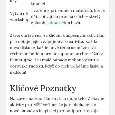
hry
‌kondici.
Tvoření z přírodních ⁤materiálů,⁢ které
Výtvarné⁤
děti ​sbírají⁣ na procházkách – skvělý
workshop
⁤způsob,
jak se učit
a bavit.
Závěrem lze říci, že klíčem k úspěšným⁤ aktivitám
‍pro ⁤děti ⁢je jejich ‌zapojení a‌ kreativita. Každá
nová ‌diskuze, každé nové téma se​ může stát
výchozím bodem⁣ pro ‌nezapomenutelné zážitky.
Pamatujme, že i malé ⁣nápady mohou vyústit⁣ v​
obrovské radosti, když do nich ‍vkládáme​ lásku a
nadšení!
Klíčové⁢ Poznatky
Na ⁤závěr⁢ našeho⁤ článku „Já​ a moje ⁣tělo: Zábavné​
aktivity pro MŠ!“ věříme, ⁣že jste obohaceni o
nové ‌nápady a inspiraci pro podporu rozvoje ​