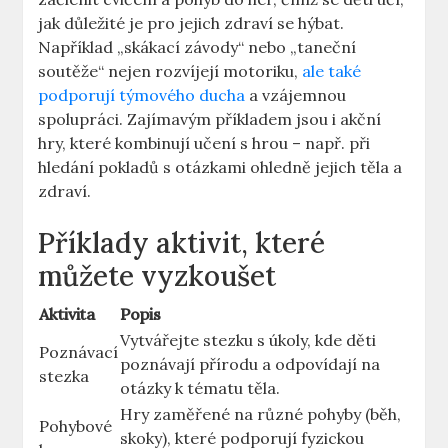
jak důležité je ⁣pro jejich zdraví se hýbat.
Například „skákací závody“ nebo „taneční
soutěže“ nejen rozvíjejí motoriku, ⁣
ale také
podporují týmového ducha
a vzájemnou
⁢spolupráci. Zajímavým příkladem ​jsou i akční
hry, které kombinují učení ​s hrou ​– např. při
hledání​ pokladů ⁣s ‌otázkami ⁣ohledně‍ jejich těla a
zdraví.
Příklady⁣ aktivit,⁤ které
můžete vyzkoušet
Aktivita
Popis
Vytvářejte stezku⁢ s úkoly, kde⁣ děti‌
Poznávací
poznávají přírodu a odpovídají na
stezka
otázky k⁤ tématu těla.
Hry‍ zaměřené ⁢na různé pohyby (běh,
Pohybové
skoky),⁤ které podporují ⁣fyzickou