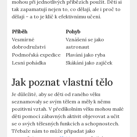
mohou při jednotlivých příbězích⁣ použít. Děti si ​
tak zapamatují nejen ⁢to, co ​dělají, ⁢ale i proč to
dělají – a to je klíč k efektivnímu učení.
Příběh
Pohyb
Vesmírné
Vznášení se jako
dobrodružství
astronaut
Podmořská expedice
Plavání jako ryba
Lesní ​pohádka
Skákání jako zajíček
Jak poznat vlastní‌ tělo
Je důležité, aby se děti od ‍raného ‍věku
seznamovaly ‌se svým tělem a měly ⁤k němu
pozitivní vztah. ‍V předškolním‍ věku mohou malé
děti pomocí​ zábavných aktivit ‌objevovat a učit‌
se⁢ o svých tělesných funkcích ​a ⁣schopnostech.
Třebaže nám to může připadat jako