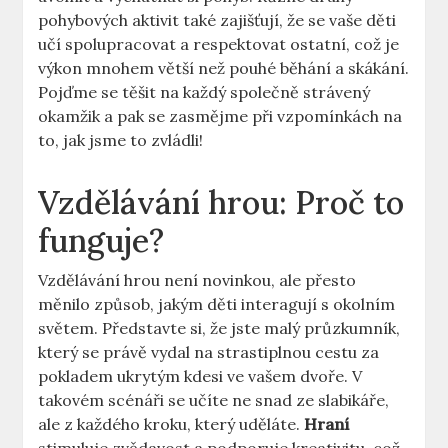
pohybových aktivit také ⁤zajišťují, že se vaše děti​
učí ‌spolupracovat a respektovat⁢ ostatní, což ‌je
výkon mnohem ​větší než pouhé běhání a skákání.
Pojďme se těšit⁤ na každý společně‌ strávený‍
okamžik a pak se zasmějme‌ při vzpomínkách na
to, ‌jak jsme‍ to zvládli!
Vzdělávání hrou: Proč to
funguje?
Vzdělávání hrou není novinkou, ale přesto‌
měnilo způsob,​ jakým děti⁢ interagují s‍ okolním
světem.⁣ Představte⁤ si, že‍ jste ⁢malý průzkumník,
který se právě vydal na strastiplnou⁢ cestu‌ za
pokladem ukrytým kdesi ve vašem dvoře. ‍V
takovém scénáři ‍se učíte ne ​snad⁢ ze slabikáře,
ale z‌ každého kroku,⁢ který ⁤uděláte.
Hraní