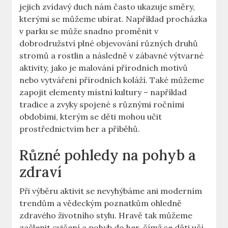
jejich​ zvídavý duch ⁢nám⁤ často ukazuje ​směry,
kterými se můžeme⁤ ubírat. Například ⁤procházka
v parku se může snadno proměnit v
dobrodružství​ plné objevování různých druhů ​
stromů‍ a rostlin a následně v zábavné výtvarné
⁣aktivity, jako je ⁣malování přírodních⁣ motivů⁤
nebo ​vytváření přírodních koláží. Také můžeme
zapojit elementy místní kultury – ​například‍
tradice a zvyky spojené s různými ročními⁤
obdobími, kterým se děti mohou učit
prostřednictvím‍ her a ⁢příběhů.
Různé pohledy na pohyb a
zdraví
Při výběru ​aktivit⁢ se nevyhýbáme ani moderním
trendům a vědeckým poznatkům ⁤ohledně
zdravého ​životního stylu. Hravě tak můžeme
začlenit cvičení a‍ pohyb do her, čímž se‍ děti učí,