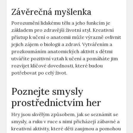
Závěrečná myšlenka
Porozumění lidskému tělu a jeho funkcím je
základem pro zdravější životní styl. Kreativní‌
přístup k učení o⁣ anatomii může výrazně‍ ovlivnit‌
jejich‍ zájem‍ o biologii a zdraví. Vytvářením a⁢
prozkoumáním anatomických ⁣aktivit s‍ dětmi
utváříte pozitivní vztah‍ k‍ učení ⁤a ⁢pomáháte jim
rozvíjet⁤ klíčové dovednosti, které budou
⁤potřebovat po‌ celý​ život.
Poznejte smysly
prostřednictvím ‍her
Hry jsou skvělým způsobem, jak se seznámit se
smysly,‌ a ruku v ruce‌ s ‌nimi přicházejí zábavné a
kreativní ⁣aktivity, které děti zaujmou a⁢ pomohou⁢