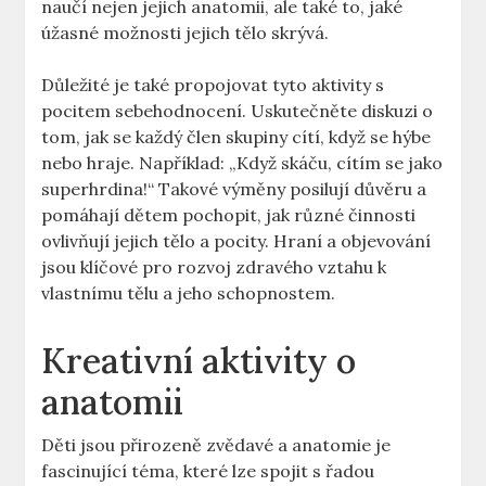
⁤naučí nejen jejich anatomii, ale také to, jaké
úžasné možnosti jejich tělo skrývá.
Důležité je ‌také propojovat tyto aktivity s
pocitem ​sebehodnocení. Uskutečněte diskuzi o
tom, jak se každý ‍člen skupiny‌ cítí, když se hýbe
nebo ⁣hraje.​ Například: „Když⁢ skáču, cítím se⁤ jako⁤
superhrdina!“ Takové ‌výměny⁢ posilují důvěru‌ a
pomáhají ‌dětem pochopit, jak různé činnosti‍
ovlivňují jejich tělo a pocity. Hraní‌ a objevování
jsou​ klíčové pro⁢ rozvoj zdravého vztahu k
vlastnímu tělu a jeho⁣ schopnostem.
Kreativní aktivity o
anatomii
Děti jsou ​přirozeně‍ zvědavé‍ a anatomie je
fascinující téma, které lze spojit s ⁢řadou