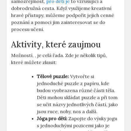
samozřejmost,
pro děti je
to ⁣vzrušující a
dobrodružná cesta.⁢ Když využijeme kreativní
hravé přístupy, můžeme podpořit jejich⁣ cenné
poznání a ⁢pomoci jim zainteresovat se do
procesu učení.
Aktivity, které zaujmou
Možností, , je celá řada. ⁢Zde je několik tipů,
které můžete zkusit:
Tělové puzzle:
⁤Vytvořte si
jednoduché puzzle z papíru, kde
budou ⁣vyobrazena různé‍ části ‌těla.
Děti mohou skládat​ puzzle ⁢a ⁣při tom​
se⁢ učit⁤ názvy jednotlivých částí, jako
jsou ⁣ruce, nohy, nos a další.
Jóga pro děti:
Zapojte⁢ do ⁤výuky jogu
s jednoduchými pozicemi jako⁢ je