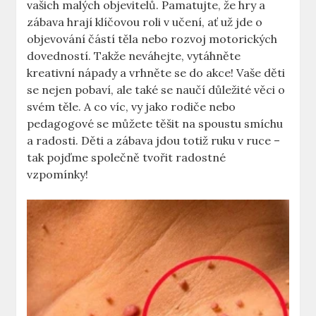
vašich ⁢malých ⁣objevitelů. Pamatujte,⁣ že hry​ a
zábava hrají klíčovou roli⁢ v ‌učení,⁣ ať ‍už ​jde o
objevování částí těla⁤ nebo rozvoj motorických
dovedností. Takže ⁣neváhejte, vytáhněte
kreativní‌ nápady a vrhněte⁣ se do akce! Vaše děti
⁢se nejen pobaví, ale​ také⁢ se ⁣naučí⁢ důležité věci o
svém těle. A co víc, ​vy jako rodiče⁣ nebo
pedagogové se můžete těšit na spoustu smíchu​
a‌ radosti. Děti a zábava‍ jdou totiž ruku v⁢ ruce –
⁤tak pojďme⁣ společně tvořit radostné
vzpomínky!