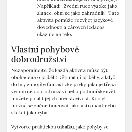
Například: „Zvedni ⁢ruce​ vysoko jako
slunce,​ ohni se jako zahradník!“ Tato
‍aktivita pomůže rozvíjet ⁣jazykové⁤
dovednosti a zároveň ledacos
ukazuje ⁢na tělo.
Vlastní pohybové
dobrodružství
Nezapomínejte, že každá aktivita může být
obohacena o‍ příběh! Děti milují příběhy, a ‍když
do hry zapojíte fantastické ⁤prvky,⁣ jako je třeba
vesmírné dobrodružství nebo ⁢podmořský svět,
můžete​ posílit jejich představivost. Kdo ví,
možná se začne ​tancovat jako astronaut nebo
skákat jako ryba!
Vytvořte ​praktickou
tabulku
, ⁤jaké​ pohyby ​se