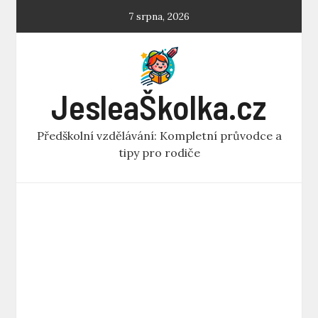
Skip
7 srpna, 2026
to
content
JesleaŠkolka.cz
Předškolní vzdělávání: Kompletní průvodce a
tipy pro rodiče