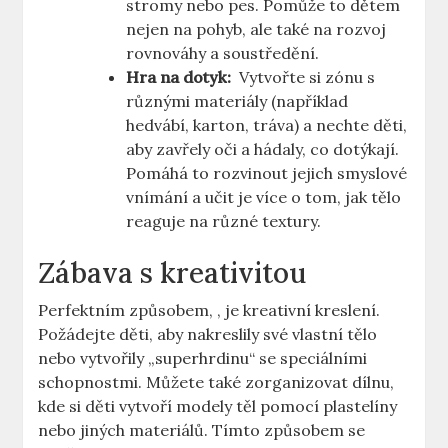
⁤stromy‌ nebo pes. Pomůže to dětem
⁣nejen ‍na pohyb, ⁢ale také na rozvoj
rovnováhy a soustředění.
Hra na ⁣dotyk:
​ Vytvořte si ‌zónu s
různými materiály (například
hedvábí, karton, tráva) a nechte děti,
aby zavřely oči a ⁢hádaly,‍ co dotýkají.
‌Pomáhá to ​rozvinout jejich smyslové
vnímání a učit je​ více‌ o tom, ⁤jak⁤ tělo
reaguje na ⁤různé textury.
Zábava⁤ s⁣ kreativitou
Perfektním způsobem, , je kreativní kreslení.
Požádejte děti, aby nakreslily své vlastní tělo
nebo vytvořily „superhrdinu“ se speciálními
⁤schopnostmi. Můžete také‌ zorganizovat dílnu,
kde si⁣ děti ⁤vytvoří modely‌ těl pomocí ‌plastelíny
nebo jiných materiálů. ⁤Tímto způsobem se