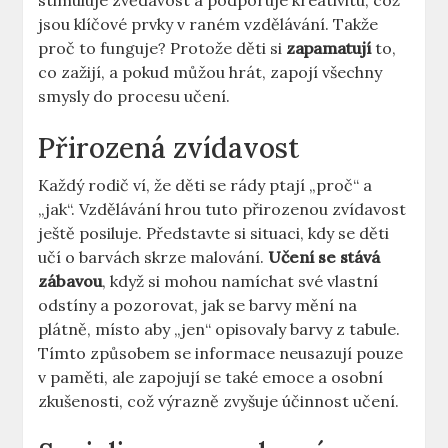
stimuluje ⁢zvědavost a podporuje⁣ kreativitu, ⁤což‍
jsou klíčové prvky v‍ raném ⁤vzdělávání. Takže
proč to funguje? Protože děti si
zapamatují
to,
co zažijí, ⁢a pokud můžou hrát, zapojí všechny
smysly ⁤do procesu ⁤učení.
Přirozená zvídavost
Každý⁢ rodič ví, že ⁢děti ‌se⁢ rády‍ ptají „proč“ a
„jak“. Vzdělávání​ hrou tuto přirozenou zvídavost
ještě ‌posiluje. Představte si situaci, kdy se děti
učí o barvách skrze malování.⁣
Učení se ⁣stává
zábavou
, když si mohou​ namíchat ‌své vlastní
odstíny⁤ a⁤ pozorovat, jak se​ barvy mění ​na
plátně, místo ​aby ⁢„jen“ opisovaly⁣ barvy​ z⁤ tabule.
Tímto způsobem se informace neusazují pouze
v paměti, ale zapojují se ⁢také emoce a osobní
zkušenosti, což výrazně zvyšuje⁣ účinnost ‍učení.