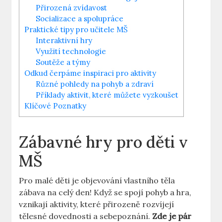
Přirozená zvídavost
Socializace‌ a​ spolupráce
Praktické ‍tipy pro ‌učitele‌ MŠ
Interaktivní hry
Využití technologie
Soutěže⁤ a týmy
Odkud⁢ čerpáme inspiraci⁤ pro aktivity
Různé pohledy na pohyb a zdraví
Příklady⁣ aktivit,⁤ které můžete vyzkoušet
Klíčové⁢ Poznatky
Zábavné hry⁢ pro​ děti⁣ v
MŠ
Pro malé děti je objevování vlastního těla
zábava‍ na celý⁢ den! Když se spojí pohyb a hra,
vznikají aktivity, které přirozeně rozvíjejí
tělesné dovednosti a sebepoznání.‌
Zde je pár