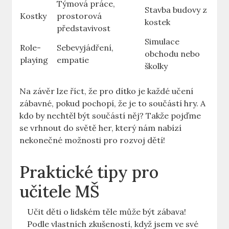
Týmová‌ práce,
Stavba budovy z
Kostky
prostorová ​
kostek
představivost
Simulace
Role-
Sebevyjádření,
obchodu⁤ nebo‌
playing
empatie
školky
Na závěr lze říct, že pro dítko je každé⁤ učení
zábavné, pokud pochopí, že je to součástí hry. A⁣
kdo by nechtěl být součástí něj? Takže​ pojďme⁣
se vrhnout do světě her, který​ nám nabízí
‌nekonečné možnosti pro ‍rozvoj dětí!
Praktické ‍tipy pro
‌učitele‌ MŠ
Učit děti⁢ o⁣ lidském těle může být zábava!
Podle vlastních zkušeností, když jsem ve ⁢své