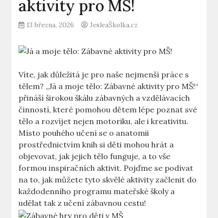
aktivity pro MŠ!
13 března, 2026
JesleaŠkolka.cz
Víte, jak důležitá ⁢je pro naše nejmenší práce s
tělem? „Já ​a moje tělo: Zábavné aktivity pro MŠ!“
přináší širokou škálu zábavných⁢ a vzdělávacích
činností, které pomohou dětem ​lépe ‌poznat své
tělo a rozvíjet nejen‍ motoriku, ale i​ kreativitu.
Místo ‌pouhého učení se o ‌anatomii
prostřednictvím knih ⁣si děti mohou hrát⁣ a
objevovat, jak ⁣jejich tělo funguje, a ⁢to vše
⁣formou inspiračních aktivit. Pojďme se podívat
na to, ⁤jak ⁣můžete tyto skvělé aktivity začlenit ​do‌
každodenního programu⁢ mateřské školy a
udělat tak z učení zábavnou cestu!