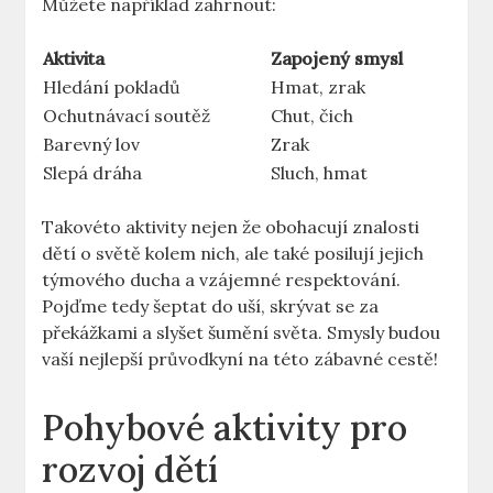
Můžete například zahrnout:
Aktivita
Zapojený smysl
Hledání pokladů
Hmat, zrak
Ochutnávací ​soutěž
Chut,​ čich
Barevný lov
Zrak
Slepá ‌dráha
Sluch, hmat
Takovéto ‌aktivity ⁤nejen že obohacují‍ znalosti
dětí o světě kolem nich, ale⁣ také posilují⁤ jejich
týmového ducha⁤ a vzájemné respektování.
Pojďme tedy šeptat do uší, skrývat ‍se za​
překážkami⁣ a slyšet⁢ šumění světa. Smysly⁢ budou
vaší ‍nejlepší průvodkyní na této⁤ zábavné cestě!
Pohybové aktivity pro
rozvoj dětí