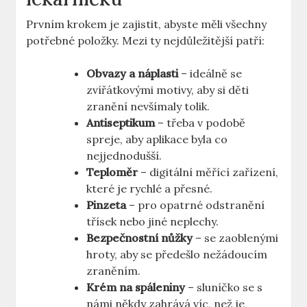
Prvním krokem je zajistit, abyste měli všechny
potřebné položky. Mezi ty nejdůležitější patří:
Obvazy a náplasti
– ideálně se
zvířátkovými motivy, aby si děti
zranění nevšímaly tolik.
Antiseptikum
– třeba v podobě
spreje, aby aplikace byla co
nejjednodušší.
Teploměr
– digitální měřící zařízení,
které je rychlé a přesné.
Pinzeta
– pro opatrné odstranění
třísek nebo jiné neplechy.
Bezpečnostní nůžky
– se zaoblenými
hroty, aby se předešlo nežádoucím
zraněním.
Krém na spáleniny
– sluníčko se s
námi někdy zahrává víc, než je