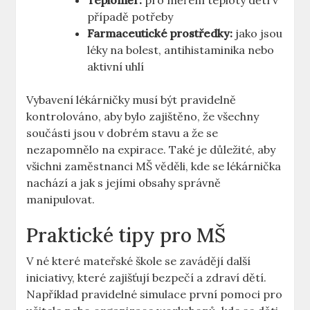
Teploměr:
pro měření teploty dětí v
případě potřeby
Farmaceutické prostředky:
jako jsou
léky na bolest, antihistaminika nebo
aktivní uhlí
Vybavení lékárničky musí být pravidelně
kontrolováno, aby bylo zajištěno, že všechny
součásti jsou v dobrém stavu a že se
nezapomnělo na expirace. Také je důležité, aby
všichni zaměstnanci MŠ věděli, kde se lékárnička
nachází a jak s jejími obsahy správně
manipulovat.
Praktické tipy pro MŠ
V né které mateřské škole se zavádějí další
iniciativy, které zajišťují bezpečí a zdraví dětí.
Například pravidelné simulace první pomoci pro