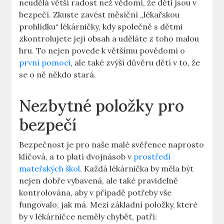
neudělá větší radost než vědomí, že děti jsou v
bezpečí. Zkuste zavést měsíční „lékařskou
prohlídku“ lékárničky, kdy společně s dětmi
zkontrolujete její obsah a uděláte z toho malou
hru. To nejen povede k většímu povědomí o
první pomoci
, ale také zvýší důvěru dětí v to, že
se o ně někdo stará.
Nezbytné položky pro
bezpečí
Bezpečnost je pro naše malé svěřence naprosto
klíčová, a to platí dvojnásob v
prostředí
mateřských škol
. Každá lékárnička by měla být
nejen dobře vybavená, ale také pravidelně
kontrolována, aby v případě potřeby vše
fungovalo, jak má. Mezi základní položky, které
by v lékárničce neměly chybět, patří: