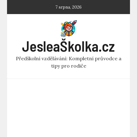
Skip
7 srpna, 2026
to
content
JesleaŠkolka.cz
Předškolní vzdělávání: Kompletní průvodce a
tipy pro rodiče