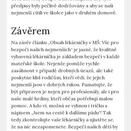
předpisy byly pečlivě dodržovány a aby se naši
nejmenší cítili ve školce jako v druhém domově.
Závěrem
Na závěr článku „Obsah lékárničky v MŠ: Vše pro
bezpečí našich nejmenších“ je jasné, že kvalitně
vybavená lékárnička je základem bezpečí v každé
mateřské škole. Nejenže pomůže rychle
zasáhnout v případě drobných úrazů, ale také
poskytne klid rodičům, kteří vědí, že jejich
nejmenší jsou v dobrých rukou. Pamatujte, že
být připraven je nejen pro profesionály, ale i pro
naše malé hrdiny, kteří občas potřebují malou
pomoc. A kdo ví, možná se vyhnou i tričku s
nápisem „Jsem na cestě k dalšímu pádu“! Tak
tedy zkontrolujte vaše lékárničky a ujistěte se,
že na nic nezapomenete. Bezpečí našich dětí by