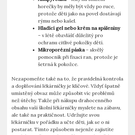
horečky by měly být vždy po ruce,
protože děti jako na povel dostávají
rýmu nebo kašel.
Hladící gel nebo krém na spáleniny
– v létě obzvlášť důležitý pro
ochranu citlivé pokožky dětí.
Mikroporézní páska
– skvělý
pomocník při fixaci ran, protože je
šetrná k pokožce.
Nezapomeňte také na to, že pravidelná kontrola
a doplňování lékárničky je klíčové. Vždyť špatně
umístěný obvaz může způsobit víc problémů
než útěchy. Takže při nákupu drahocenného
obsahu vaší školní lékárničky myslete na zábavu,
ale také na praktičnost. Udržujte svou
lékárničku v pořádku a učte děti, jak se o ni
postarat. Tímto způsobem nejenže zajistíte