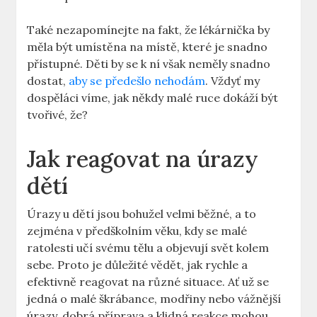
Také nezapomínejte na fakt, že lékárnička by
měla být umístěna na místě, které je snadno
přístupné. Děti by se k ní však neměly snadno
dostat,
aby se předešlo nehodám
. Vždyť my
dospěláci víme, jak někdy malé ruce dokáží být
tvořivé, že?
Jak reagovat na úrazy
dětí
Úrazy u dětí jsou bohužel velmi běžné, a to
zejména v předškolním věku, kdy se malé
ratolesti učí svému tělu a objevují svět kolem
sebe. Proto je důležité vědět, jak rychle a
efektivně reagovat na různé situace. Ať už se
jedná o malé škrábance, modřiny nebo vážnější
úrazy, dobrá příprava a klidná reakce mohou