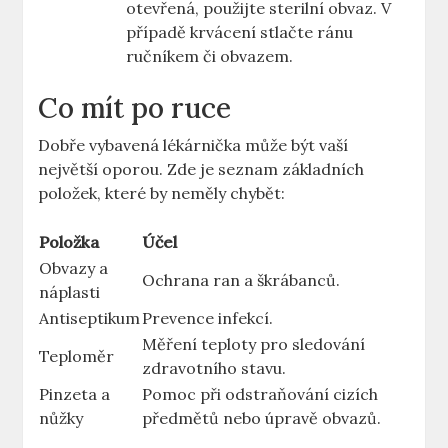
otevřená, použijte sterilní obvaz. V
případě krvácení stlačte ránu
ručníkem či obvazem.
Co mít po ruce
Dobře vybavená lékárnička může být vaší
největší oporou. Zde je seznam základních
položek, které by neměly chybět:
Položka
Účel
Obvazy a
Ochrana ran a škrábanců.
náplasti
Antiseptikum
Prevence infekcí.
Měření teploty pro sledování
Teploměr
zdravotního stavu.
Pinzeta a
Pomoc při odstraňování cizích
nůžky
předmětů nebo úpravě obvazů.