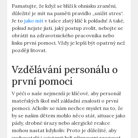
Pamatujte, že když se blíží k ohnisku zranění,
důležité je mít na paměti pravidlo „snížit stres“.
Je to
jako mít
v tašce zlatý klíč k pokladu! A také,
pokud nejste jisti, jaký postup zvolit, nebojte se
obrátit na zdravotnického pracovníka nebo
linku první pomoci. Vždy je lepší být opatrný než
později litovat.
Vzdělávání personálu o
první pomoci
V péči o naše nejmenší je klíčové, aby personál
mateřských škol měl základní znalosti o první
pomoci. Ačkoliv se nám nechce myslet na to, že
by se našim dětem mohlo něco stát, situace jako
pády, drobné úrazy nebo alergické reakce
mohou nastat kdykoliv. Proto je důležité, aby
vychovatelé i asistenti byli připraveni reagovat