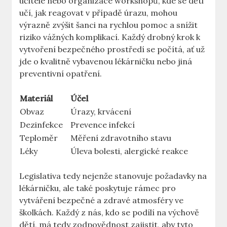
učitele nebo organizace workshopů, kde se děti
učí, jak reagovat v případě úrazu, mohou
výrazně zvýšit šanci na rychlou pomoc a snížit
riziko vážných komplikací. Každý drobný krok k
vytvoření bezpečného prostředí se počítá, ať už
jde o kvalitně vybavenou lékárničku nebo jiná
preventivní opatření.
Materiál
Účel
Obvaz
Úrazy, krvácení
Dezinfekce
Prevence infekcí
Teploměr
Měření zdravotního stavu
Léky
Úleva bolesti, alergické reakce
Legislativa tedy nejenže stanovuje požadavky na
lékárničku, ale také poskytuje rámec pro
vytváření bezpečné a zdravé atmosféry ve
školkách. Každý z nás, kdo se podílí na výchově
dětí, má tedy zodpovědnost zajistit, aby tyto