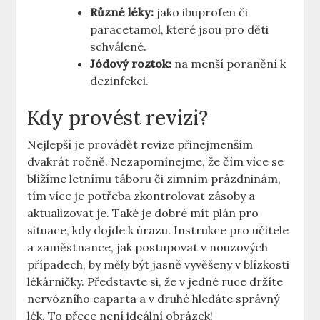
Různé léky:
jako ibuprofen či
paracetamol, které jsou pro děti
schválené.
Jódový roztok:
na menší poranění k
dezinfekci.
Kdy provést revizi?
Nejlepší je provádět revize přinejmenším
dvakrát ročně. Nezapomínejme, že čím více se
blížíme letnímu táboru či zimním prázdninám,
tím více je potřeba zkontrolovat zásoby a
aktualizovat je. Také je dobré mít plán pro
situace, kdy dojde k úrazu. Instrukce pro učitele
a zaměstnance, jak postupovat v nouzových
případech, by měly být jasně vyvěšeny v blízkosti
lékárničky. Představte si, že v jedné ruce držíte
nervózního caparta a v druhé hledáte správný
lék. To přece není ideální obrázek!