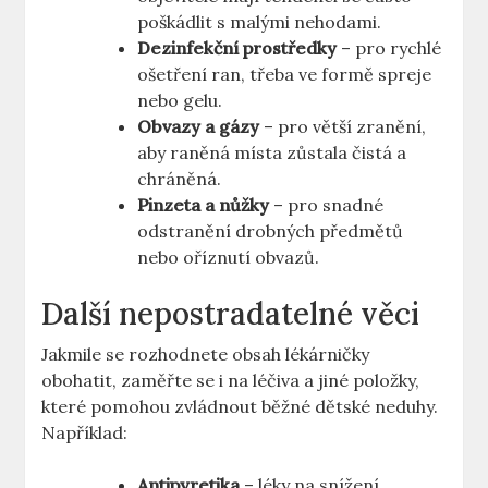
poškádlit s malými nehodami.
Dezinfekční prostředky
– pro rychlé
ošetření ran, třeba ve formě spreje
nebo gelu.
Obvazy a gázy
– pro větší zranění,
aby raněná místa zůstala čistá a
chráněná.
Pinzeta a nůžky
– pro snadné
odstranění drobných předmětů
nebo oříznutí obvazů.
Další nepostradatelné věci
Jakmile se rozhodnete obsah lékárničky
obohatit, zaměřte se i na léčiva a jiné položky,
které pomohou zvládnout běžné dětské neduhy.
Například:
Antipyretika
– léky na snížení