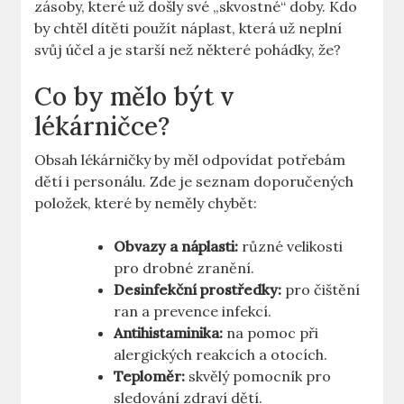
zásoby, které už došly své „skvostné“ doby. Kdo
by chtěl dítěti použít náplast, která už neplní
svůj účel a je starší než některé pohádky, že?
Co by mělo být v
lékárničce?
Obsah lékárničky by měl odpovídat potřebám
dětí i personálu. Zde je seznam doporučených
položek, které by neměly chybět:
Obvazy a náplasti:
různé velikosti
pro drobné zranění.
Desinfekční prostředky:
pro čištění
ran a prevence infekcí.
Antihistaminika:
na pomoc při
alergických reakcích a otocích.
Teploměr:
skvělý pomocník pro
sledování zdraví dětí.