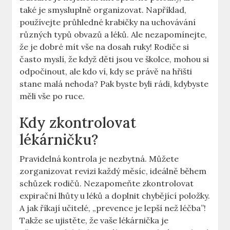
také je smysluplně organizovat. Například,
používejte průhledné krabičky na uchovávání
různých typů obvazů a léků. Ale nezapomínejte,
že je dobré mít vše na dosah ruky! Rodiče si
často myslí, že když děti jsou ve školce, mohou si
odpočinout, ale kdo ví, kdy se právě na hřišti
stane malá nehoda? Pak byste byli rádi, kdybyste
měli vše po ruce.
Kdy zkontrolovat
lékárničku?
Pravidelná kontrola je nezbytná. Můžete
zorganizovat revizi každý měsíc, ideálně během
schůzek rodičů. Nezapomeňte zkontrolovat
expirační lhůty u léků a doplnit chybějící položky.
A jak říkají učitelé, „prevence je lepší než léčba”!
Takže se ujistěte, že vaše lékárnička je