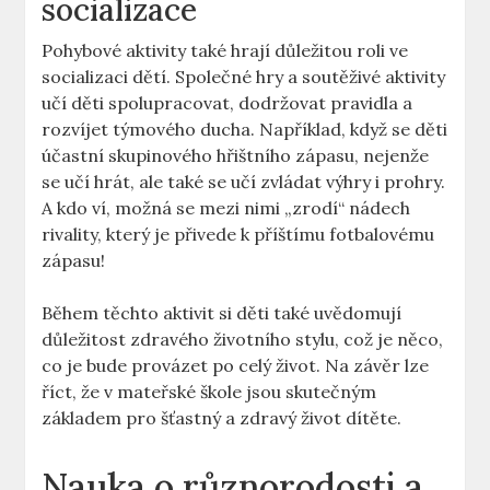
socializace
Pohybové‌ aktivity také hrají⁣ důležitou roli ve⁤
socializaci dětí. Společné hry a soutěživé aktivity
učí děti spolupracovat, dodržovat‌ pravidla a⁤
rozvíjet týmového ducha. Například, když‍ se děti
účastní skupinového hřištního zápasu, nejenže
se učí hrát, ale také se⁢ učí zvládat výhry i prohry.
A kdo ví, možná se mezi nimi „zrodí“ nádech
rivality, který je⁤ přivede ‍k příštímu⁢ fotbalovému
zápasu!
Během⁣ těchto‍ aktivit si​ děti ⁣také ⁤uvědomují
důležitost zdravého ⁤životního stylu, což je něco,
co je ​bude provázet po ‌celý život. Na závěr lze
říct, že v mateřské škole jsou skutečným
základem pro šťastný a zdravý život dítěte.
Nauka o různorodosti a