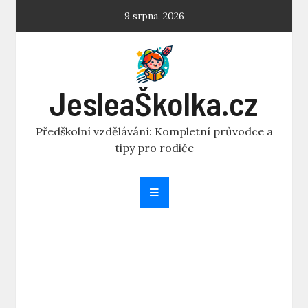
Skip
9 srpna, 2026
to
content
JesleaŠkolka.cz
Předškolní vzdělávání: Kompletní průvodce a
tipy pro rodiče