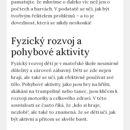
pamatujte, že mluvíme o daleko víc než jen o
počtech a barvách. ‌V podstatě‍ se učí, jak být⁤
tvořivým řešitelem problémů – a to je​
dovednost, která se nikdy neokouká!
Fyzický rozvoj a​
pohybové aktivity
Fyzický rozvoj dětí je v⁤ mateřské ‌škole nesmírně
důležitý a zároveň zábavný. Děti se zde nejen
hrají, ale také se učí, ​jak efektivně používat​ své
tělo. Pohybové aktivity, jako jsou hry na hřišti,
skákání​ na trampolíně nebo tanec, jsou klíčem k
rozvoji motoriky a celkového‍ zdraví. V této
souvislosti se často říká, že „kdo si hraje, ​
nezlobí“, ale také to znamená,​ že se děti ⁢učí, jak
být aktivní a přitom se skvěle ⁣bavit.