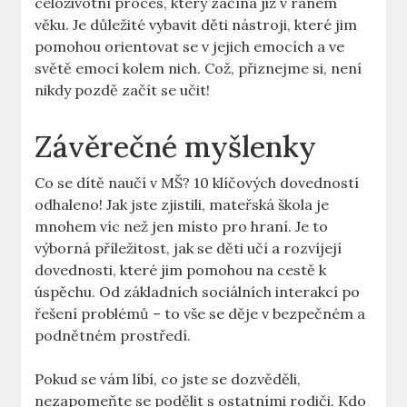
celoživotní proces,⁢ který začíná⁤ již v raném
věku.‌ Je důležité vybavit děti nástroji,​ které jim
pomohou orientovat ⁣se v jejich emocích a ve
světě emocí kolem nich. Což, přiznejme si, není​
nikdy pozdě začít se učit!
Závěrečné myšlenky
Co ⁣se dítě naučí v⁤ MŠ? ‌10 klíčových‌ dovedností
odhaleno! Jak jste zjistili, mateřská škola je
mnohem víc než jen místo pro hraní. ‍Je to
⁣výborná příležitost, jak se⁢ děti učí a rozvíjejí
⁣dovednosti, které jim pomohou na cestě k
úspěchu. Od základních sociálních​ interakcí po
řešení ⁣problémů –⁤ to ⁣vše se děje ⁣v bezpečném a
podnětném prostředí.
Pokud se​ vám ⁤líbí, co jste se dozvěděli,
nezapomeňte⁣ se podělit s ostatními rodiči. Kdo