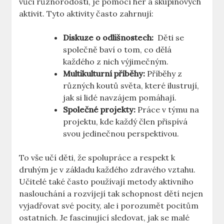
vůči různorodosti, je pomocí her⁢ a skupinových
aktivit. Tyto aktivity často zahrnují:
Diskuze o ​odlišnostech:
‍ Děti se
společně baví o tom,‌ co dělá
každého z nich výjimečným.
Multikulturní příběhy:
Příběhy z
různých koutů světa, které ilustrují,
‌jak⁢ si ​lidé​ navzájem pomáhají.
Společné projekty:
Práce v týmu na
projektu, kde každý člen přispívá
svou jedinečnou​ perspektivou.
To ‍vše učí děti, že spolupráce⁣ a respekt k
druhým je v základu každého ‍zdravého vztahu.
Učitelé také často používají metody aktivního
naslouchání a rozvíjejí tak schopnost dětí nejen⁣
vyjadřovat⁤ své pocity, ale ‍i porozumět pocitům
ostatních. Je fascinující sledovat, jak se malé