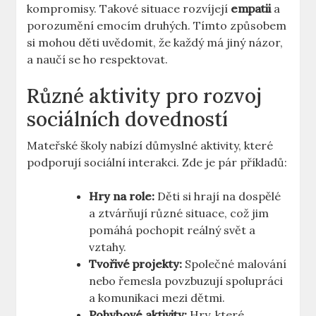
kompromisy. Takové⁤ situace rozvíjejí
empatii
a
porozumění ​emocím druhých. Tímto způsobem
si‌ mohou děti uvědomit,⁣ že každý má jiný názor,
a ‍naučí se ho⁢ respektovat.⁣
Různé aktivity pro rozvoj
⁢sociálních dovedností
Mateřské školy nabízí důmyslné aktivity, které
podporují sociální interakci. Zde je pár příkladů:
Hry na role:
Děti ⁢si hrají na⁢ dospělé
a ztvárňují⁣ různé situace, což jim
pomáhá pochopit ​reálný svět a
vztahy.
Tvořivé projekty:
Společné ⁤malování
nebo řemesla povzbuzují spolupráci
a komunikaci ⁣mezi ⁢dětmi.
Pohybové aktivity:
Hry, které