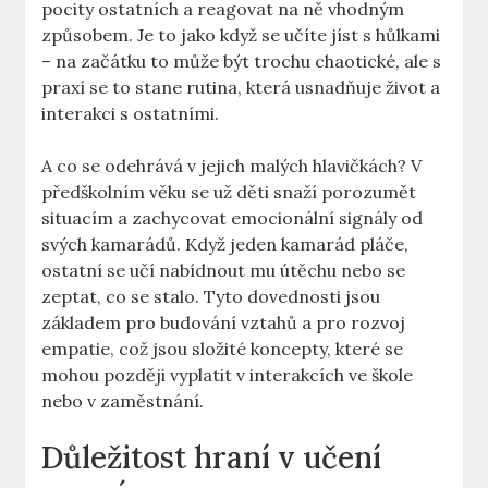
pocity ​ostatních a reagovat na ně vhodným
způsobem.⁢ Je to jako když⁤ se učíte jíst s hůlkami
–⁤ na začátku to ⁢může být trochu chaotické, ale s
praxí se to stane rutina, která usnadňuje život a
interakci s ostatními.
A co se odehrává v jejich malých hlavičkách? ⁣V
předškolním věku se už děti snaží porozumět
situacím a zachycovat emocionální signály od
svých kamarádů. Když jeden kamarád pláče,⁢
ostatní se učí nabídnout mu útěchu nebo se
zeptat, ‍co se stalo. Tyto dovednosti jsou
základem pro budování vztahů a pro⁤ rozvoj
empatie, což jsou složité koncepty, které se
⁤mohou později vyplatit v interakcích ve škole
nebo ⁣v​ zaměstnání.
Důležitost hraní v učení