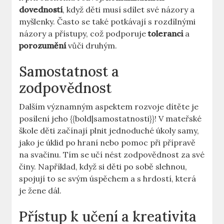
dovedností
, když⁤ děti musí sdílet své názory a
myšlenky. Často se ‍také potkávají s rozdílnými
názory a přístupy, což podporuje
toleranci
a
porozumění
vůči‌ druhým.
Samostatnost ‌a
zodpovědnost
Dalším významným aspektem rozvoje dítěte ⁣je
posílení jeho {{bold|samostatnosti}}! V mateřské
škole děti začínají plnit jednoduché úkoly samy,
jako⁣ je úklid po⁣ hraní nebo pomoc při přípravě
na svačinu. Tím se učí nést⁢ zodpovědnost za své
činy. Například, když si děti po sobě⁢ slehnou,
spojují to ‌se svým úspěchem⁢ a s hrdostí, která
je žene dál.
Přístup⁢ k ⁤učení a kreativita