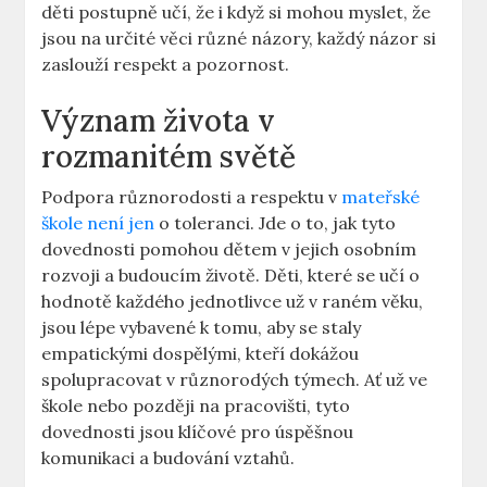
děti postupně učí, že i​ když si mohou myslet, že
jsou na určité věci ‌různé názory, každý názor si
zaslouží respekt a pozornost.
Význam života v
rozmanitém světě
Podpora různorodosti​ a respektu v​
mateřské
škole není jen
‌ o toleranci. Jde o ⁣to, jak tyto
dovednosti pomohou dětem v jejich osobním
rozvoji a budoucím životě. Děti, které se ⁢učí o
hodnotě každého jednotlivce už v ​raném ⁤věku,
jsou lépe⁤ vybavené ⁣k tomu, aby se staly‌
empatickými⁣ dospělými, kteří dokážou
spolupracovat v různorodých týmech. Ať už ve
škole nebo později na pracovišti, tyto
dovednosti jsou klíčové pro úspěšnou
komunikaci a budování vztahů. ‌