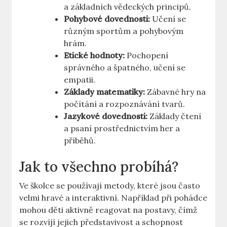
a základních​ vědeckých principů.
Pohybové⁢ dovednosti:
Učení se
různým ​sportům⁢ a pohybovým
hrám.
Etické hodnoty:
⁣Pochopení
správného a ⁤špatného, učení se
empatii.
Základy​ matematiky:
Zábavné hry ​na
‌počítání a ​rozpoznávání tvarů.
Jazykové dovednosti:
Základy čtení
a psaní prostřednictvím‌ her a
příběhů.
Jak to všechno probíhá?
Ve školce se používají metody, které jsou často
velmi⁢ hravé a interaktivní. Například při pohádce
mohou děti aktivně reagovat na postavy, čímž ​
se rozvíjí jejich představivost⁢ a schopnost