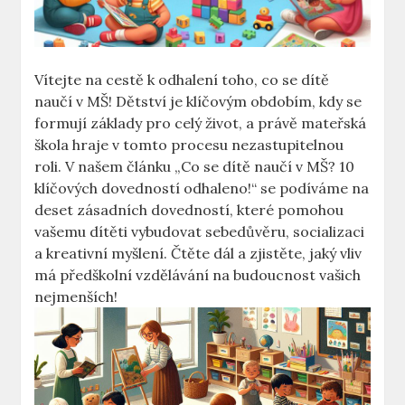
Vítejte na cestě⁣ k odhalení‌ toho, co ⁣se dítě​
naučí v MŠ! ‌Dětství je ​klíčovým obdobím, kdy se
formují základy ‍pro celý život, a ⁢právě ⁣mateřská
škola hraje v‍ tomto procesu nezastupitelnou
roli. V našem článku „Co se dítě naučí v MŠ?⁢ 10
klíčových⁢ dovedností odhaleno!“ se podíváme na
deset zásadních‍ dovedností, které​ pomohou
vašemu dítěti vybudovat sebedůvěru, socializaci
a kreativní myšlení.⁤ Čtěte dál a zjistěte, jaký vliv
má předškolní vzdělávání na budoucnost⁤ vašich
⁤nejmenších!