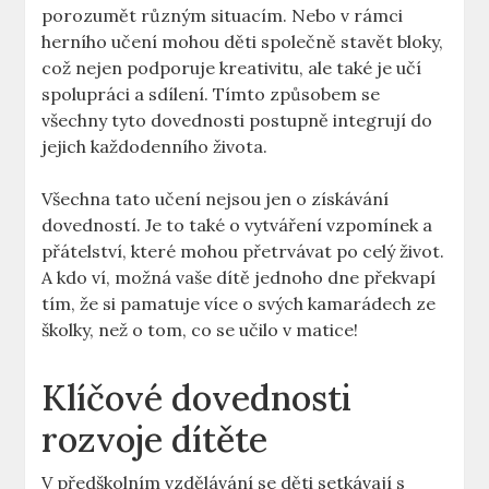
‍porozumět‍ různým situacím. Nebo v ⁢rámci
herního ⁤učení mohou děti⁤ společně stavět bloky,
⁤což‌ nejen podporuje kreativitu, ​ale také je učí
spolupráci​ a sdílení. Tímto způsobem se
všechny ⁤tyto ​dovednosti postupně integrují do
jejich ‍každodenního života.
Všechna tato učení nejsou‍ jen o získávání
dovedností. Je ⁢to⁤ také o vytváření vzpomínek a
přátelství, které mohou‍ přetrvávat po ‌celý život.
A kdo ví, možná vaše ‍dítě‍ jednoho dne překvapí
tím, že si pamatuje více o svých ⁤kamarádech ze‌
školky, než o tom, co se ⁢učilo v matice!
Klíčové dovednosti
rozvoje dítěte
V předškolním ‍vzdělávání se děti setkávají s