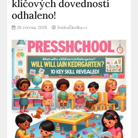
klíčových dovedností
odhaleno!
26 června, 2025
JesleaŠkolka.cz