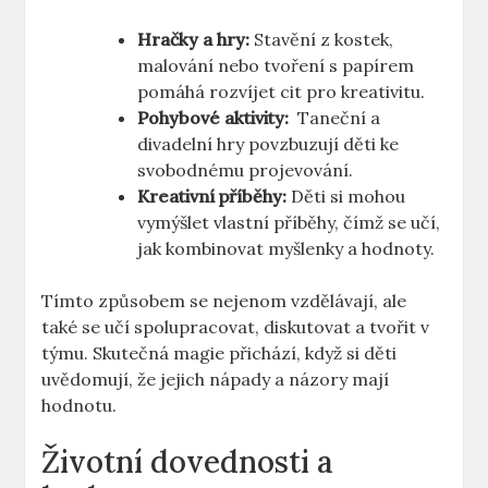
Hračky a hry:
⁤Stavění z kostek,
‍malování nebo tvoření s papírem⁢
pomáhá rozvíjet cit pro kreativitu.
Pohybové ⁣aktivity:
⁤ Taneční a
divadelní hry povzbuzují děti ke
svobodnému projevování.
Kreativní příběhy:
Děti si mohou
vymýšlet vlastní příběhy, čímž se učí,
jak kombinovat ⁤myšlenky a hodnoty.
Tímto způsobem se nejenom vzdělávají, ale
také se ⁢učí‍ spolupracovat, diskutovat a tvořit v
týmu.⁤ Skutečná magie přichází, když si děti
uvědomují, že jejich nápady a názory mají
hodnotu.
Životní dovednosti a