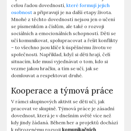
celou řadou dovedností,
které formují jejich
osobnost
⁤ a připravují ⁤je na další etapy života.
Mnohé z těchto dovedností nejsou jen o učení
se⁤ písmenkům a číslům, ale také o rozvoji
sociálních a emocionálních schopností. Děti ⁢se
učí komunikovat,⁤ spolupracovat a řešit konflikty
– to všechno jsou klíče k úspěšnému životu⁢ ve
společnosti. Například, když si děti hrají, ‌čelí
situacím, kde musí vyjednávat o tom, kdo si
vezme jakou hračku, a tím se učí, jak se
‌domlouvat a ‌respektovat druhé.
Kooperace ‍a‌ týmová práce
V rámci skupinových⁤ aktivit se děti⁢ učí, jak
pracovat ve skupině. Týmová práce je‍ zásadní
dovednost, která⁣ je v dnešním světě více než
kdy jindy žádaná. Během her a projektů dochází
k přirozenému rozvoji‌
komunikačních