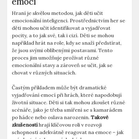
emocí
Hraní je skvělou metodou, jak děti učit
emocionální inteligenci. Prostřednictvím her ‌se
děti mohou učit identifikovat a vyjadřovat
pocity, a to⁢ jak své, tak i cizí. Děti ⁣se mohou
například ‌hrát na ⁤role,‌ kdy se snaží předstírat,
že jsou svými oblíbenými postavami. Tento
proces jim umožňuje prožívat různé
⁤emocionální‌ stavy a zároveň se učit, jak se
chovat v⁢ různých situacích.
Častým příkladem ‌může být dramatické
vyjadřování emocí při hrách, které napodobují
životní situace. Děti⁤ si tak mohou zkoušet různé
scénáře, jako je⁢ třeba ⁣smíření se s kamarádem
po hádce ⁣nebo oslava narozenin.
Takové
zkušenosti
hrají klíčovou roli v ⁢rozvoji
schopnosti adekvátně‍ reagovat ​na ⁣emoce – jak