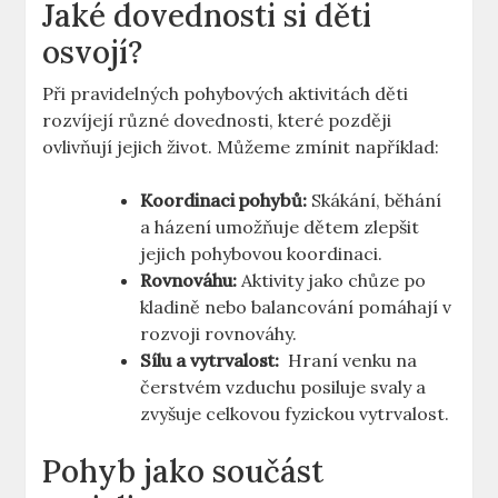
Jaké ⁢dovednosti si děti⁤
osvojí?
Při pravidelných pohybových⁣ aktivitách ‌děti
rozvíjejí různé dovednosti, které později
ovlivňují jejich život.‍ Můžeme zmínit například:
Koordinaci pohybů:
Skákání, běhání
a házení umožňuje dětem zlepšit
jejich pohybovou koordinaci.
Rovnováhu:
Aktivity jako ⁣chůze po
kladině nebo​ balancování pomáhají v
rozvoji rovnováhy.
Sílu a vytrvalost:
⁣ Hraní venku na‍
čerstvém vzduchu posiluje svaly⁢ a
zvyšuje celkovou fyzickou ‌vytrvalost.
Pohyb jako součást