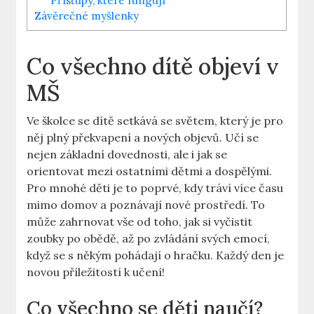
Přístupy, které fungují
Závěrečné myšlenky
Co všechno dítě objeví v
MŠ
Ve školce se⁤ dítě setkává se světem, který je pro
něj plný překvapení a nových objevů. Učí se⁤
nejen základní dovednosti, ale i jak se
orientovat mezi‍ ostatními dětmi a dospělými.
Pro mnohé děti je to poprvé, kdy ⁣tráví více času
mimo domov a poznávají ⁣nové prostředí. To
může zahrnovat vše ‌od toho, jak si vyčistit⁢
zoubky po obědě, až po zvládání svých emocí,
když se s někým pohádají o hračku. Každý den je
novou ‍příležitostí k učení!
Co‌ všechno se děti naučí?