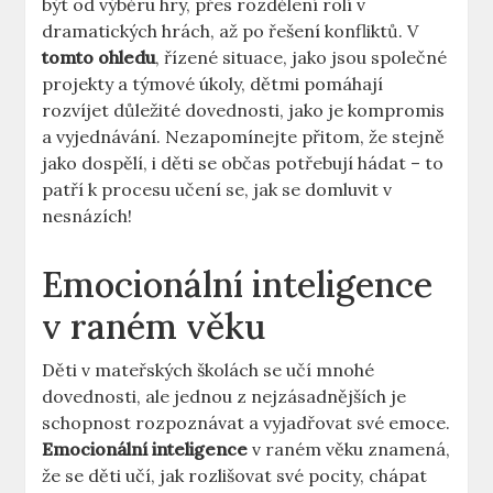
být od ⁢výběru hry, ​přes rozdělení rolí v
dramatických ​hrách, až po řešení​ konfliktů. V
tomto ohledu
, řízené situace, ‍jako jsou společné
projekty a týmové úkoly, dětmi pomáhají
rozvíjet ⁣důležité dovednosti, jako je kompromis
a vyjednávání. Nezapomínejte přitom, že⁢ stejně
jako ⁤dospělí, i​ děti ⁤se občas potřebují hádat ​– to
patří k​ procesu‌ učení ⁤se,‍ jak se domluvit v
nesnázích!
Emocionální inteligence
v‍ raném věku
Děti v ⁣mateřských ‍školách se učí mnohé
dovednosti, ale jednou z‍ nejzásadnějších je
schopnost rozpoznávat a vyjadřovat své emoce.
Emocionální inteligence
v​ raném věku znamená,
že se děti‌ učí, jak rozlišovat své pocity, chápat