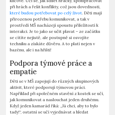
klíčové. Učí se, jak sdílet hračky, ‍spolupracovat
při hrách ‍a řešit konflikty, což jsou dovednosti,
které budou potřebovat po celý život
. Děti mají
přirozenou potřebu komunikovat, a tak v
prostředí MŠ nacházejí spoustu příležitostí k ​
interakci. ⁤Je to jako se učit plavat – ⁢ze začátku
⁣se cítíte ⁢nejistě, ale postupně si osvojíte
techniku a získáte důvěru. A to platí nejen v
bazénu, ale i na hřišti!
Podpora týmové práce⁣ a
empatie
Děti se v MŠ ‌zapojují do⁢ různých skupinových
aktivit, které podporují týmovou práci.
Například při společném stavění z kostek se učí,
jak komunikovat a naslouchat jeden druhému.
Když jeden ⁤kamarád říká: „Já chci, aby to​ bylo
tady!“, ostatní se učí⁤ vyjednávat a hledat