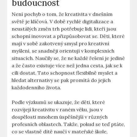
budoucnost
Není pochyb o tom, že kreativita v dnešním
světě je klíčová. V době rychlé digitalizace a
neustálých změn trh potřebuje​ lidi, kteří​ jsou
schopní⁢ inovovat a⁢ přizpůsobovat se. Děti,‍ které
mají v sobě zakotvený smysl pro kreativní
myšlení, se snadněji orientují‍ v komplexních
situacích. Naučily se, že ne každé řešení je jediné
a že často existuje více než jedna cesta, jak se k
⁤cíli dostat. Tato schopnost flexibilně myslet a
hledat alternativy se pak promítá do jejich
každodenního života.
Podle výzkumů se ukazuje, že děti, které
rozvíjejí kreativitu v raném věku, jsou v
dospělosti mnohem úspěšnější‍ v různých
profesních oblastech.⁢ Takže, pokud se teď ptáte,
co se​ vlastně dítě naučí v mateřské škole,