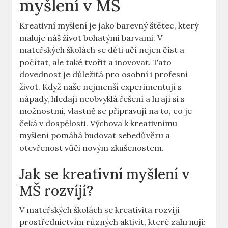
myšlení v MŠ
Kreativní⁣ myšlení ‍je‍ jako barevný štětec, který ​
maluje náš život bohatými barvami. ⁤V
mateřských školách se děti učí nejen číst a
‌počítat, ale také tvořit a inovovat. Tato
dovednost je důležitá pro osobní i profesní
život. Když naše ‌nejmenší experimentují s
nápady, hledají neobvyklá řešení a hrají si s
možnostmi, vlastně se připravují na to, co je
čeká v dospělosti. ⁣Výchova k kreativnímu
myšlení pomáhá budovat sebedůvěru a
otevřenost vůči novým zkušenostem.
Jak se kreativní myšlení v
MŠ rozvíjí?
V mateřských školách se ​kreativita rozvíjí
prostřednictvím ⁤různých aktivit, které⁣ zahrnují: