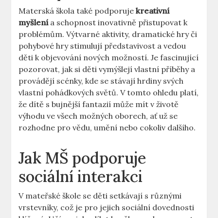
Materská škola také podporuje
kreativní
myšlení
a ⁤schopnost ⁣inovativně přistupovat k
problémům. Výtvarné aktivity, dramatické hry či
pohybové⁤ hry ​stimulují⁣ představivost a vedou
děti k objevování nových možností. Je fascinující
pozorovat, jak⁢ si děti vymýšlejí vlastní příběhy a
provádějí scénky, kde se stávají hrdiny svých
vlastní⁢ pohádkových světů. ​V tomto ohledu platí,
⁤že dítě s​ bujnější fantazií může mít v životě⁣
výhodu ve ⁤všech možných oborech, ať už se
rozhodne pro vědu, umění nebo cokoliv⁢ dalšího.
Jak MŠ podporuje
sociální ‍interakci
V mateřské škole se děti ‌setkávají s⁣ různými
⁣vrstevníky, což je pro jejich sociální dovednosti⁣