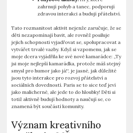
zahrnují ⁤pohyb a tanec, podporují
zdravou interakci a budují přátelství.
Tato rozmanitost aktivit nejenže zaručuje, že se
děti nezapomínají bavit, ale⁣ rovněž posiluje
jejich schopnosti vyjadřovat se, spolupracovat​ a
vytvářet trvalé vazby. Když si vzpomenu, jak ⁣se
moje dcera vyjádřila ke své​ nové kamarádce: „Ty
jsi moje nejlepší kamarádka, protože máš stejný
smysl pro humor jako já!“, je jasné, jak důležité
jsou tyto interakce pro rozvoj přátelství⁣ a
sociálních ​dovedností. Paris se to sice teď ‌jeví
jako‍ malicherné, ale⁢ jede to do hloubky! Děti si
totiž ‍aktivně budují ⁣hodnoty a ⁣naučují ‍se,⁣ co
znamená být součástí komunity.
Význam kreativního