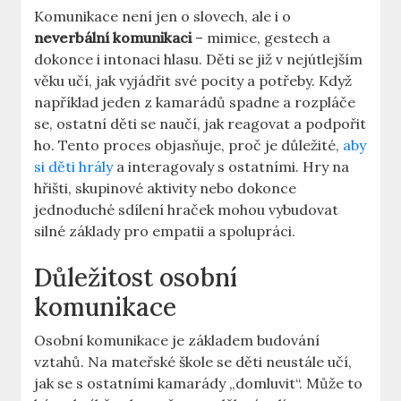
Komunikace není jen o slovech, ale i o
neverbální ‍komunikaci
– mimice, gestech ⁣a
dokonce i intonaci hlasu. Děti se již v nejútlejším
věku učí, jak vyjádřit své pocity⁣ a potřeby. Když​
například jeden z kamarádů spadne a rozpláče
se, ostatní děti se ‌naučí, jak reagovat a podpořit
ho. Tento proces objasňuje, proč je důležité,
aby
si děti hrály
a interagovaly s ostatními. Hry na
hřišti, skupinové aktivity nebo dokonce
jednoduché‍ sdílení hraček mohou vybudovat⁢
silné základy pro empatii a ‍spolupráci.
Důležitost osobní
komunikace
Osobní⁤ komunikace je základem budování
vztahů. Na mateřské škole se děti neustále učí,
jak se s ostatními kamarády „domluvit“. Může to