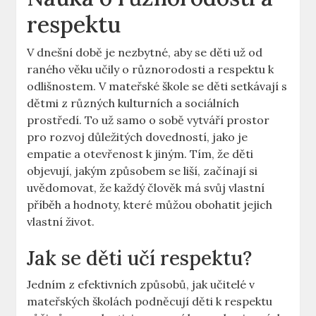
respektu
V dnešní době je⁢ nezbytné, aby se děti už od
raného věku učily o různorodosti a respektu ​k
odlišnostem. V⁣ mateřské škole ⁤se‌ děti setkávají⁤ s
dětmi z různých kulturních a sociálních
prostředí. To už samo o sobě vytváří prostor
pro rozvoj důležitých ​dovedností, jako je
‍empatie a ⁣otevřenost k jiným. Tím, že děti
‌objevují, jakým způsobem se liší, začínají si
‌uvědomovat, že ⁢každý⁤ člověk má svůj vlastní
příběh ⁢a⁣ hodnoty,​ které můžou obohatit jejich
vlastní život.
Jak se děti učí respektu?
Jedním ‍z efektivních způsobů, jak učitelé v
‍mateřských školách podněcují děti k respektu