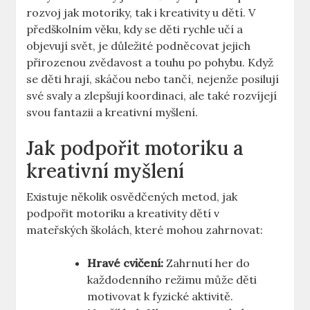
rozvoj jak motoriky, tak i kreativity u dětí. V
předškolním věku, kdy se děti rychle učí a
objevují svět, je důležité podněcovat jejich
přirozenou zvědavost a touhu po pohybu. Když
se děti hrají, skáčou nebo tančí, nejenže posilují
své svaly a zlepšují koordinaci, ale také rozvíjejí
svou fantazii a kreativní myšlení.
Jak podpořit motoriku a
kreativní myšlení
Existuje několik osvědčených metod, jak
podpořit motoriku a kreativity dětí v
mateřských školách, které mohou zahrnovat:
Hravé cvičení:
Zahrnutí her do
každodenního režimu může děti
motivovat k fyzické aktivitě.