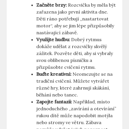
Začněte brzy:
Rozcvička by měla být
zařazena jako první aktivita dne.
Děti ráno potřebují „nastartovat
motor“, aby se jim lépe přizpůsobily
nastávající zábavě.
Využijte hudbu:
Dobrý rytmus
dokáže udělat z rozcvičky skvělý
zážitek. Pozvěte děti, aby si vybraly
svou oblíbenou písničku a
přizpůsobte cvičení rytmu.
Buďte kreativní:
Neomezujte se na
tradiční cvičení. Můžete vytvářet
různé hry, které zahrnují skákání,
běhání nebo tanec.
Zapojte fantazii:
Například, místo
jednoduchého „zavírání a otevírání”
rukou dítě může napodobit motýla
nebo stromy ve větru. Zábava