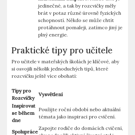
jedinečné, a tak by rozcvičky měly
brát v potaz různé úrovně fyzických
schopností. Někdo se může chtít
protáhnout pomaleji, zatímco jiný je
plný energie.
Praktické tipy pro učitele
Pro učitele v mateřských školách je klíčové, aby
si osvojili několik jednoduchých tipů, které
rozcvičku ještě více obohatí:
Tipy pro
Vysvětlení
Rozcvičky
Inspirovat
Použijte roční období nebo aktuální
se během
témata jako inspiraci pro cvičení.
dne
Zapojte rodiče do domácích cvičení,
Spolupráce