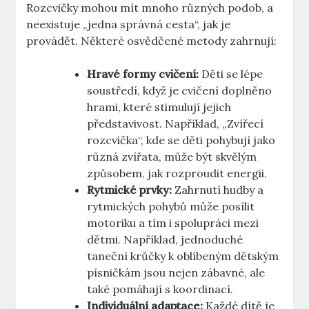
Rozcvičky mohou mít mnoho různých podob, a
neexistuje „jedna správná cesta“, jak je
provádět. Některé osvědčené metody zahrnují:
Hravé formy cvičení:
Děti se lépe
soustředí, když je cvičení doplněno
hrami, které stimulují jejich
představivost. Například, „Zvířecí
rozcvička“, kde se děti pohybují jako
různá zvířata, může být skvělým
způsobem, jak rozproudit energii.
Rytmické prvky:
Zahrnutí hudby a
rytmických pohybů může posílit
motoriku a tím i spolupráci mezi
dětmi. Například, jednoduché
taneční krůčky k oblíbeným dětským
písničkám jsou nejen zábavné, ale
také pomáhají s koordinací.
Individuální adaptace:
Každé dítě je