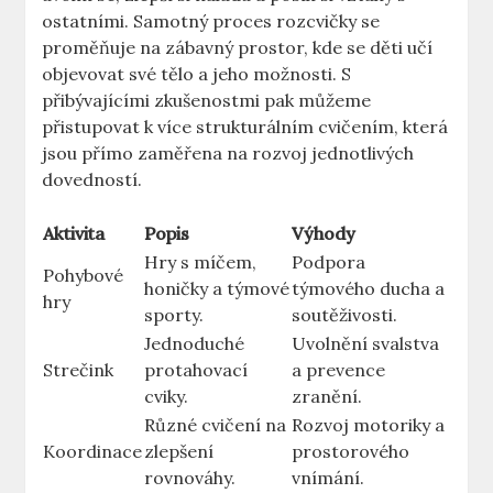
ostatními. Samotný proces rozcvičky se
proměňuje na zábavný prostor, kde se děti učí
objevovat své tělo a jeho možnosti. S
přibývajícími zkušenostmi pak můžeme
přistupovat k více strukturálním cvičením, která
jsou přímo zaměřena na rozvoj jednotlivých
dovedností.
Aktivita
Popis
Výhody
Hry s míčem,
Podpora
Pohybové
honičky a týmové
týmového ducha a
hry
sporty.
soutěživosti.
Jednoduché
Uvolnění svalstva
Strečink
protahovací
a prevence
cviky.
zranění.
Různé cvičení na
Rozvoj motoriky a
Koordinace
zlepšení
prostorového
rovnováhy.
vnímání.