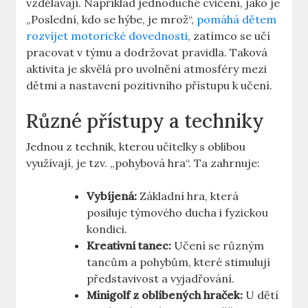
vzdělávají. Například jednoduché cvičení, jako je
„Poslední, kdo se hýbe, je mrož“,
pomáhá dětem
rozvíjet motorické dovednosti
, zatímco se učí
pracovat v týmu a dodržovat pravidla. Taková
aktivita je skvělá pro uvolnění atmosféry mezi
dětmi a nastavení pozitivního přístupu k učení.
Různé přístupy a techniky
Jednou z technik, kterou učitelky s oblibou
využívají, je tzv. „pohybová hra“. Ta zahrnuje:
Vybíjená:
Základní hra, která
posiluje týmového ducha i fyzickou
kondici.
Kreativní tanec:
Učení se různým
tancům a pohybům, které stimulují
představivost a vyjadřování.
Minigolf z oblíbených hraček:
U dětí