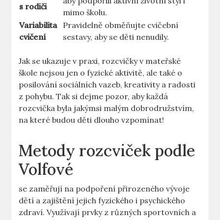
aby podpořili aktivní životní styl i
s rodiči
mimo školu.
Variabilita
Pravidelně obměňujte cvičební
cvičení
sestavy, aby se děti nenudily.
Jak se ukazuje v praxi, rozcvičky v mateřské
škole nejsou jen o fyzické aktivitě, ale také o
posilování sociálních vazeb, kreativity a radosti
z pohybu. Tak si dejme pozor, aby každá
rozcvička byla jakýmsi malým dobrodružstvím,
na které budou děti dlouho vzpomínat!
Metody rozcviček podle
Volfové
se zaměřují na podpoření přirozeného vývoje
dětí a zajištění jejich fyzického i psychického
zdraví. Využívají prvky z různých sportovních a