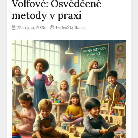
Volfové: Osvědčené
metody v praxi
22 srpna, 2025
JesleaŠkolka.cz