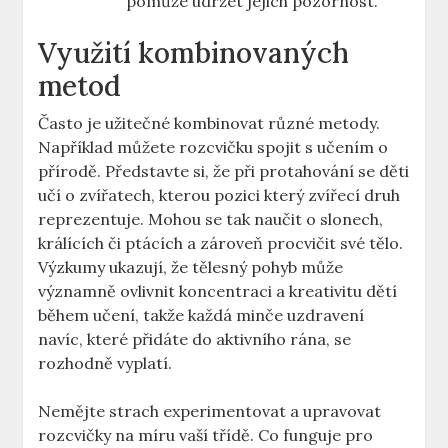
pomůže udržet jejich pozornost.
Využití kombinovaných
metod
Často je užitečné kombinovat různé metody.
Například můžete rozcvičku spojit s učením o
přírodě. Představte si, že při protahování se děti
učí o zvířatech, kterou pozici který zvířecí druh
reprezentuje. Mohou se tak naučit o slonech,
králících či ptácích a zároveň procvičit své tělo.
Výzkumy ukazují, že tělesný pohyb může
významně ovlivnit koncentraci a kreativitu dětí
během učení, takže každá minče uzdravení
navíc, které přidáte do aktivního rána, se
rozhodně vyplatí.
Nemějte strach experimentovat a upravovat
rozcvičky na míru vaší třídě. Co funguje pro