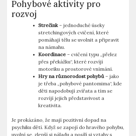
Pohybové aktivity pro
rozvoj
Strečink
– jednoduché úseky
stretchingových cvičení, které
pomáhají tělu se uvolnit a připravit
na námahu.
Koordinace
– cvičení typu „přelez
přes překážku“, které rozvíjí
motoriku a prostorové vnímání.
Hry na různorodost pohybů
– jako
je třeba „pohybové pantomima“, kde
děti napodobují zvířata a tím se
rozvíjí jejich představivost a
kreativita.
Je prokázáno, že mají pozitivní dopad na
psychiku dětí. Když se zapojí do hravého pohybu,
uvolní se, zlepší si náladu a posílí si vztahy s