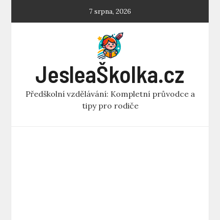
Skip
7 srpna, 2026
to
content
JesleaŠkolka.cz
Předškolní vzdělávání: Kompletní průvodce a
tipy pro rodiče