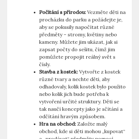
Počítání s přírodou:
Vezměte děti na
procházku do parku a požádejte je,
aby se pokusily napočítat různé
předměty – stromy, květiny nebo
kameny. Můžete jim ukázat, jak si
zapsat počty do sešitu, čímž jim
pomůžete propojit reálný svět s
čísly.
Stavba z kostek:
Vytvořte z kostek
různé tvary a nechte děti, aby
odhadovaly, kolik kostek bylo použito
nebo kolik jich bude potřeba k
vytvoření určité struktury. Děti se
tak naučí koncepty jako je sčítání a
odčítání hravým způsobem.
Hra na obchod:
Založte malý
obchod, kde si děti mohou „kupovat“
a „prodávat“ předměty pomocí