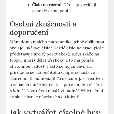
Číslo na ražení:
Děti si procvičují
psaní čísel na papír.
Osobní zkušenosti a
doporučení
Mám doma malého matematika, jehož oblíbenou
hrou je „skákací čísla“. Každé číslo na hrací ploše
představuje určitý počet skoků. Když skáče na
trojku, musí udělat tři skoky, a to mu přináší
ohromnou radost. Takto se nejen baví, ale
přirozeně se učí počítat a chápe, co čísla ve
skutečnosti znamenají! To ukazuje, jak kreativní
a zábavná může být cesta k porozumění číslům.
A kdo říká, že učení musí být nudné? Vždyť učení
se skrze hru je návykové a efektivní!
Jak vytvářet číselné hry