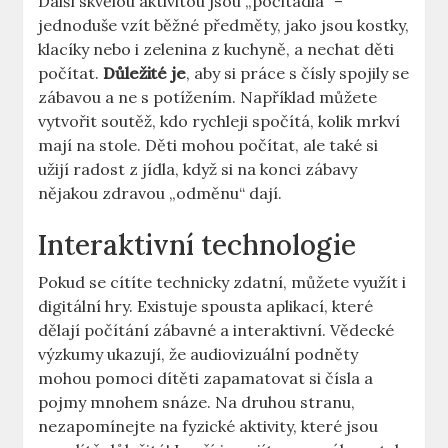
Další skvělou aktivitou jsou „počitadla“ –
jednoduše vzít běžné předměty, jako jsou kostky,
klacíky nebo i zelenina z kuchyně, a nechat děti
počítat.
Důležité je
, aby si práce s čísly spojily se
zábavou a ne s potížením. Například můžete
vytvořit soutěž, kdo rychleji spočítá, kolik mrkví
mají na stole. Děti mohou počítat, ale také si
užijí radost z jídla, když si na konci zábavy
nějakou zdravou „odměnu“ dají.
Interaktivní technologie
Pokud se cítíte technicky zdatní, můžete využít i
digitální hry. Existuje spousta aplikací, které
dělají počítání zábavné a interaktivní. Vědecké
výzkumy ukazují, že audiovizuální podněty
mohou pomoci dítěti zapamatovat si čísla a
pojmy mnohem snáze. Na druhou stranu,
nezapomínejte na fyzické aktivity, které jsou