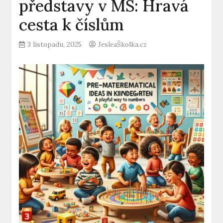
představy v MŠ: Hravá
cesta k číslům
3 listopadu, 2025
JesleaŠkolka.cz