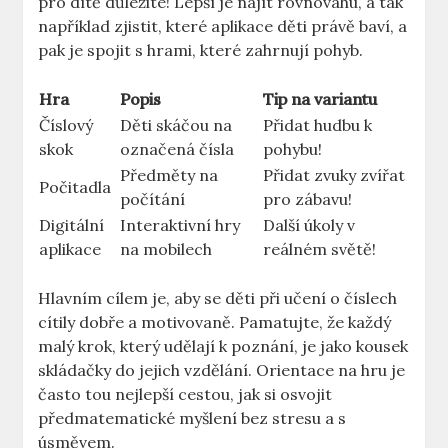
pro dítě důležité! Lepší je najít rovnováhu, a tak
například zjistit, které aplikace děti právě baví, a
pak je spojit s hrami, které zahrnují pohyb.
Hra
Popis
Tip na variantu
Číslový
Děti skáčou na
Přidat hudbu k
skok
označená čísla
pohybu!
Předměty na
Přidat zvuky zvířat
Počitadla
počítání
pro zábavu!
Digitální
Interaktivní hry
Další úkoly v
aplikace
na mobilech
reálném světě!
Hlavním cílem je, aby se děti při učení o číslech
cítily dobře a motivovaně. Pamatujte, že každý
malý krok, který udělají k poznání, je jako kousek
skládačky do jejich vzdělání. Orientace na hru je
často tou nejlepší cestou, jak si osvojit
předmatematické myšlení bez stresu a s
úsměvem.