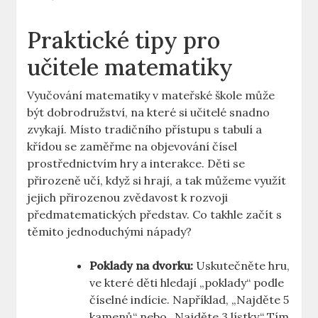
Praktické tipy pro
učitele matematiky
Vyučování matematiky v mateřské škole může
být dobrodružství, na které si učitelé snadno
zvykají. Místo tradičního přístupu s tabulí a
křídou se zaměřme na objevování čísel
prostřednictvím hry a interakce. Děti se
přirozeně učí, když si hrají, a tak můžeme využít
jejich přirozenou zvědavost k rozvoji
předmatematických představ. Co takhle začít s
těmito jednoduchými nápady?
Poklady na dvorku:
Uskutečněte hru,
ve které děti hledají „poklady“ podle
číselné indície. Například, „Najděte 5
kamenů“ nebo „Najděte 3 lístky.“ Tím