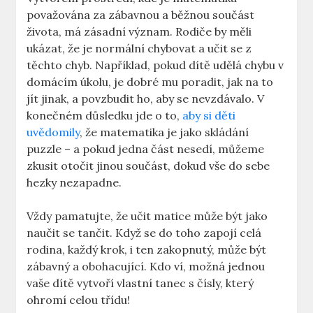
považována za zábavnou a běžnou součást
života, má zásadní význam. Rodiče by měli
ukázat, že je normální chybovat a učit se z
těchto chyb. Například, pokud dítě udělá chybu v
domácím úkolu, je dobré mu poradit, jak na to
jít jinak, a povzbudit ho, aby se nevzdávalo. V
konečném důsledku jde o to,
aby si děti
uvědomily
, že matematika je jako skládání
puzzle – a pokud jedna část nesedí, můžeme
zkusit otočit jinou součást, dokud vše do sebe
hezky nezapadne.
Vždy pamatujte, že učit matice může být jako
naučit se tančit. Když se do toho zapojí celá
rodina, každý krok, i ten zakopnutý, může být
zábavný a obohacující. Kdo ví, možná jednou
vaše dítě vytvoří vlastní tanec s čísly, který
ohromí celou třídu!