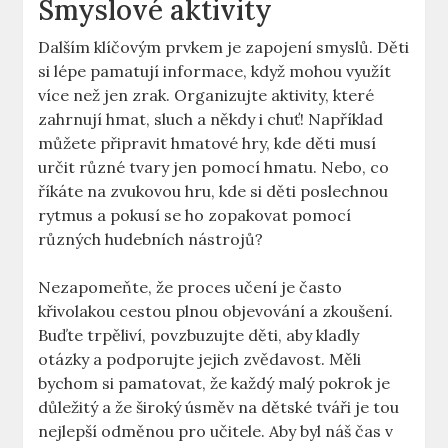
Smyslové aktivity
Dalším klíčovým prvkem je zapojení smyslů. Děti
si lépe pamatují informace, když mohou využít
více než jen zrak. Organizujte aktivity, které
zahrnují hmat, sluch a někdy i chuť! Například
můžete připravit hmatové hry, kde děti musí
určit různé tvary jen pomocí hmatu. Nebo, co
říkáte na zvukovou hru, kde si děti poslechnou
rytmus a pokusí se ho zopakovat pomocí
různých hudebních nástrojů?
Nezapomeňte, že proces učení je často
křivolakou cestou plnou objevování a zkoušení.
Buďte trpěliví, povzbuzujte děti, aby kladly
otázky a podporujte jejich zvědavost. Měli
bychom si pamatovat, že každý malý pokrok je
důležitý a že široký úsměv na dětské tváři je tou
nejlepší odměnou pro učitele. Aby byl náš čas v