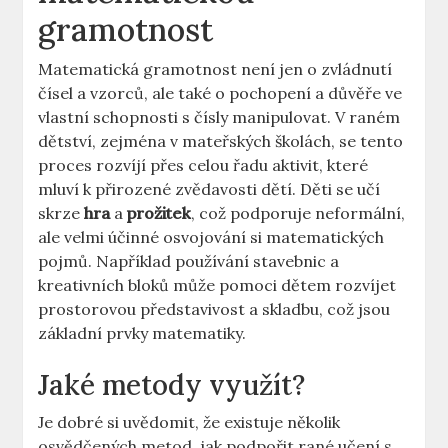
gramotnost
Matematická gramotnost není jen o zvládnutí
čísel a vzorců, ale také o pochopení a důvěře ve
vlastní schopnosti s čísly manipulovat. V raném
dětství, zejména v mateřských školách, se tento
proces rozvíjí přes celou řadu aktivit, které
mluví k přirozené zvědavosti dětí. Děti se učí
skrze
hra
a
prožitek
, což podporuje neformální,
ale velmi účinné osvojování si matematických
pojmů. Například používání stavebnic a
kreativních bloků může pomoci dětem rozvíjet
prostorovou představivost a skladbu, což jsou
základní prvky matematiky.
Jaké metody využít?
Je dobré si uvědomit, že existuje několik
osvědčených metod, jak podpořit rané učení s