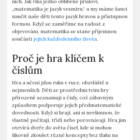
nich. Jak říká jedno oblíbené přísloví,
„matematika je jazyk vesmíru,“ a my máme šanci
naučit naše děti tento jazyk hravou a přístupnou
formou. Když se zaměříme na radost z
objevování, matematika se stane příjemnou
součástí
jejich každodenního života
.
Proč je hra klíčem k
číslům
Hra a učení jdou ruku v ruce, obzvláště u
nejmenších. Děti se prostřednictvím hry
přirozeně seznamují s čísly, což zábavným
způsobem podporuje jejich předmatematické
dovednosti. Když si hrají, ani si nevšimnou, že
vlastně počítají, třídí nebo porovnávají. Hra jim
otevírá dveře do světa čísel, kde si mohou
šikovně zkoušet různé koncepty bez tlaku na