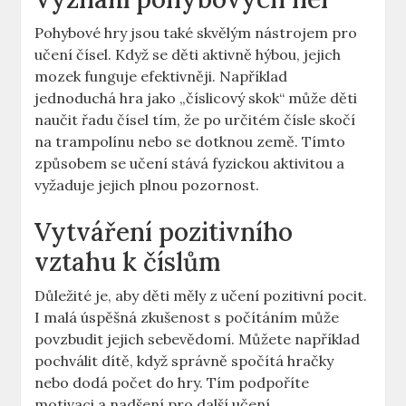
Pohybové hry jsou také skvělým nástrojem pro
učení čísel. Když se děti aktivně hýbou, jejich
mozek funguje efektivněji. Například
jednoduchá hra jako „číslicový skok“ může děti
naučit řadu čísel tím, že po určitém čísle skočí
na trampolínu nebo se dotknou země. Tímto
způsobem se učení stává fyzickou aktivitou a
vyžaduje jejich plnou pozornost.
Vytváření pozitivního
vztahu k číslům
Důležité je, aby děti měly z učení pozitivní pocit.
I malá úspěšná zkušenost s počítáním může
povzbudit jejich sebevědomí. Můžete například
pochválit dítě, když správně spočítá hračky
nebo dodá počet do hry. Tím podpoříte
motivaci a nadšení pro další učení.