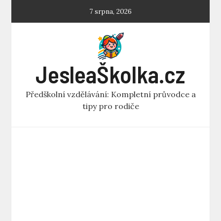
Skip
7 srpna, 2026
to
content
JesleaŠkolka.cz
Předškolní vzdělávání: Kompletní průvodce a
tipy pro rodiče