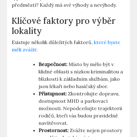
předměstí? Každý má své výhody a nevýhody.
Klíčové faktory pro výběr
lokality
Existuje několik důležitých faktorů,
které byste
měli zvážit
:
Bezpečnost:
Místo by mělo být v
klidné oblasti s nízkou kriminalitou a
blízkostí k základním službám, jako
jsou lékaři nebo hasičský sbor.
Přístupnost:
Zkontrolujte dopravu,
dostupnost MHD a parkovací
možnosti. Nepodceňujte trajektorii
rodičů, kteří vás budou pravidelně
navštěvovat.
Prostornost:
Zvážte nejen prostory