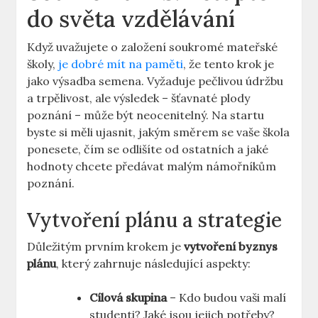
do světa vzdělávání
Když uvažujete o založení soukromé mateřské
školy,
je dobré mít na paměti
, že tento krok je
jako výsadba semena. Vyžaduje pečlivou údržbu
a trpělivost, ale výsledek – šťavnaté plody
poznání – může být neocenitelný. Na startu
byste si měli ujasnit, jakým směrem se vaše škola
ponesete, čím se odlišíte od ostatních a jaké
hodnoty chcete předávat malým námořníkům
poznání.
Vytvoření plánu a strategie
Důležitým prvním krokem je
vytvoření byznys
plánu
, který zahrnuje následující aspekty:
Cílová skupina
– Kdo budou vaši malí
studenti? Jaké jsou jejich potřeby?