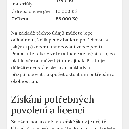
5 000 Kč
materiály
Údržba a energie
10 000 Kč
Celkem
65 000 Kč
Na základě těchto údajů můžete lépe
odhadnout, kolik peněz budete potřebovat a
jakým způsobem financování zabezpečíte.
Pamatujte také, životní situace se mění a to, co
platilo včera, může být dnes jinak. Proto je
důležité neustále sledovat náklady a
přizpůsobovat rozpočet aktuálním potřebám a
okolnostem.
Získání potřebných
povolení a licencí
Založení soukromé mateřské školy je určitě
lákavý cíl, ale než se pustíte do provozu, budete