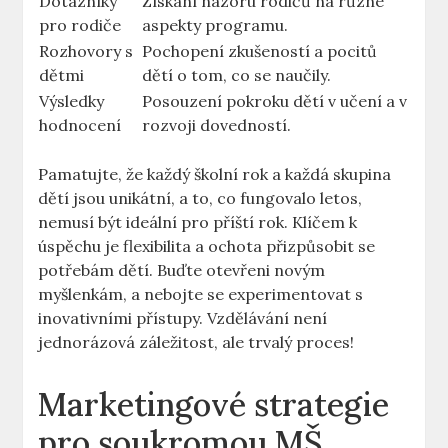
Dotazníky
Získání názoru rodičů na různé
pro rodiče
aspekty programu.
Rozhovory s
Pochopení zkušeností a pocitů
dětmi
dětí o tom, co se naučily.
Výsledky
Posouzení pokroku dětí v učení a v
hodnocení
rozvoji dovedností.
Pamatujte, že každý školní rok a každá skupina
dětí jsou unikátní, a to, co fungovalo letos,
nemusí být ideální pro příští rok. Klíčem k
úspěchu je flexibilita a ochota přizpůsobit se
potřebám dětí. Buďte otevřeni novým
myšlenkám, a nebojte se experimentovat s
inovativními přístupy. Vzdělávání není
jednorázová záležitost, ale trvalý proces!
Marketingové strategie
pro soukromou MŠ