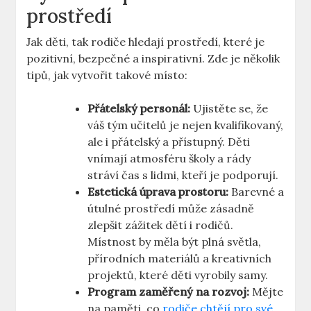
prostředí
Jak děti, tak rodiče hledají prostředí, které je
pozitivní, bezpečné a inspirativní. Zde je několik
tipů, jak vytvořit takové místo:
Přátelský personál:
Ujistěte se, že
váš tým učitelů je nejen kvalifikovaný,
ale i přátelský a přístupný. Děti
vnímají atmosféru školy a rády
stráví čas s lidmi, kteří je podporují.
Estetická úprava prostoru:
Barevné a
útulné prostředí může zásadně
zlepšit zážitek dětí i rodičů.
Místnost by měla být plná světla,
přírodních materiálů a kreativních
projektů, které děti vyrobily samy.
Program zaměřený na rozvoj:
Mějte
na paměti, co
rodiče chtějí pro své