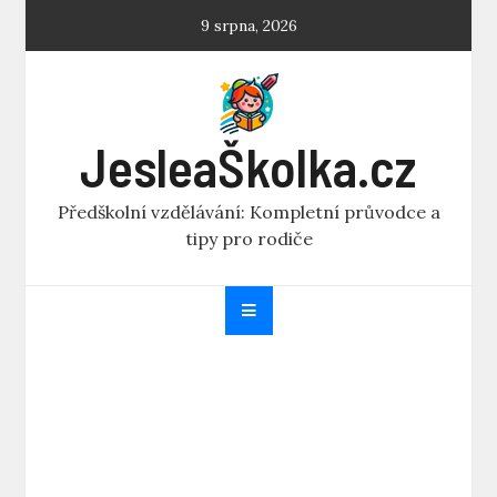
Skip
9 srpna, 2026
to
content
JesleaŠkolka.cz
Předškolní vzdělávání: Kompletní průvodce a
tipy pro rodiče