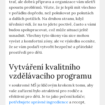
trať, ale dobrá příprava a organizace vám ušetří
spoustu problémů. Vězte, že je lepší mít všechno
v pořádku dopředu, než pokukovat po pokutách
a dalších potížích. Na druhou stranu, když
úředníci vidí, že na to jdete poctivě, často s vámi
budou spolupracovat, což může situaci ještě
usnadnit. Všechny tyto úkony vás sice mohou
vyvést z komfortní zóny, ale ve výsledku oceníte,
že se vám podaří vytvořit bezpečné a přátelské
prostředí pro děti.
Vytváření kvalitního
vzdělávacího programu
v soukromé MŠ je klíčovým krokem k tomu, aby
vaše zařízení bylo atraktivní pro rodiče a
efektivní pro děti. Je to jako pečení koláče;
potřebujete správné ingredience
a recept,