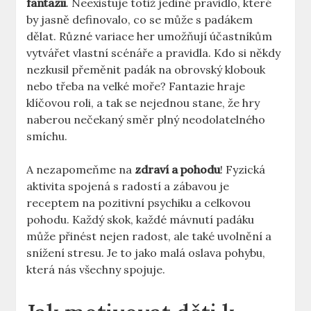
fantazii
. Neexistuje totiž jediné pravidlo, které
by jasně definovalo, co se může s padákem
dělat. Různé variace her umožňují účastníkům
vytvářet vlastní scénáře a pravidla. Kdo si někdy
nezkusil přeměnit padák na obrovský klobouk
nebo třeba na velké moře? Fantazie hraje
klíčovou roli, a tak se nejednou stane, že hry
naberou nečekaný směr plný neodolatelného
smíchu.
A nezapomeňme na
zdraví a pohodu
! Fyzická
aktivita spojená s radostí a zábavou je
receptem na pozitivní psychiku a celkovou
pohodu. Každý skok, každé mávnutí padáku
může přinést nejen radost, ale také uvolnění a
snížení stresu. Je to jako malá oslava pohybu,
která nás všechny spojuje.