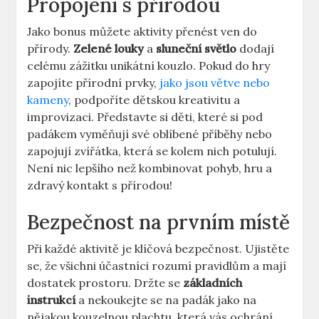
Propojení s přírodou
Jako bonus můžete aktivity přenést ven do
přírody.
Zelené louky
a
sluneční světlo
dodají
celému zážitku unikátní kouzlo. Pokud do hry
zapojíte přírodní prvky,
jako jsou větve nebo
kameny
, podpoříte dětskou kreativitu a
improvizaci. Představte si děti, které si pod
padákem vyměňují své oblíbené příběhy nebo
zapojují zvířátka, která se kolem nich potulují.
Není nic lepšího než kombinovat pohyb, hru a
zdravý kontakt s přírodou!
Bezpečnost na prvním místě
Při každé aktivitě je klíčová bezpečnost. Ujistěte
se, že všichni účastníci rozumí pravidlům a mají
dostatek prostoru. Držte se
základních
instrukcí
a nekoukejte se na padák jako na
nějakou kouzelnou plachtu, která vás ochrání