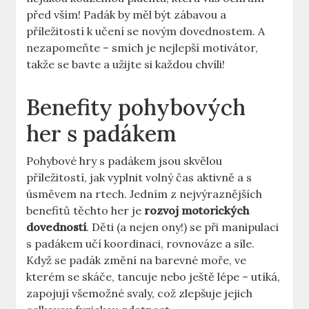
před vším! Padák by měl být zábavou a
příležitostí k učení se novým dovednostem. A
nezapomeňte – smích je nejlepší motivátor,
takže se bavte a užijte si každou chvíli!
Benefity pohybových
her s padákem
Pohybové hry s padákem jsou skvělou
příležitostí, jak vyplnit volný čas aktivně a s
úsměvem na rtech. Jedním z nejvýraznějších
benefitů těchto her je
rozvoj motorických
dovedností
. Děti (a nejen ony!) se při manipulaci
s padákem učí koordinaci, rovnováze a síle.
Když se padák změní na barevné moře, ve
kterém se skáče, tancuje nebo ještě lépe – utíká,
zapojují všemožné svaly, což zlepšuje jejich