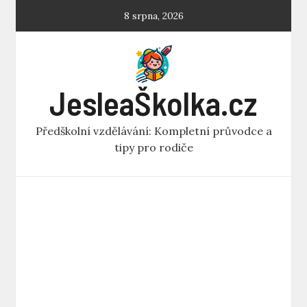
Skip
8 srpna, 2026
to
content
JesleaŠkolka.cz
Předškolní vzdělávání: Kompletní průvodce a
tipy pro rodiče