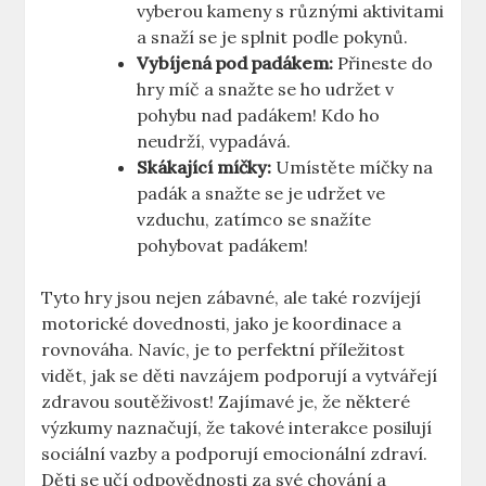
vyberou kameny s různými aktivitami
a snaží se je splnit podle pokynů.
Vybíjená pod padákem:
Přineste do
hry míč a snažte se ho udržet v
pohybu nad padákem! Kdo ho
neudrží, vypadává.
Skákající míčky:
Umístěte míčky na
padák a snažte se je udržet ve
vzduchu, zatímco se snažíte
pohybovat padákem!
Tyto hry jsou nejen zábavné, ale také rozvíjejí
motorické dovednosti, jako je koordinace a
rovnováha. Navíc, je to perfektní příležitost
vidět, jak se děti navzájem podporují a vytvářejí
zdravou soutěživost! Zajímavé je, že některé
výzkumy naznačují, že takové interakce posilují
sociální vazby a podporují emocionální zdraví.
Děti se učí odpovědnosti za své chování a