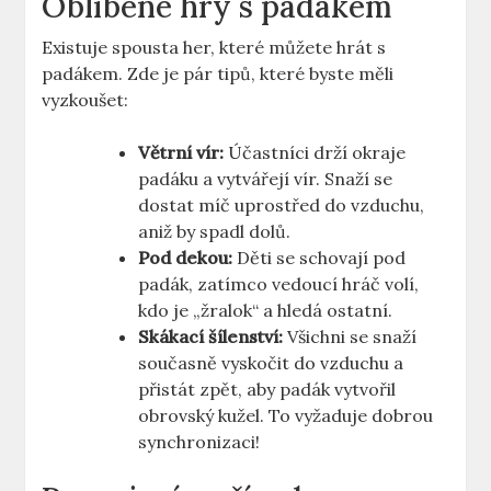
Oblíbené hry s padákem
Existuje spousta her, které můžete hrát s
padákem. Zde je pár tipů, které byste měli
vyzkoušet:
Větrní vír:
Účastníci drží okraje
padáku a vytvářejí vír. Snaží se
dostat míč uprostřed do vzduchu,
aniž by spadl dolů.
Pod dekou:
Děti se schovají pod
padák, zatímco vedoucí hráč volí,
kdo je „žralok“ a hledá ostatní.
Skákací šílenství:
Všichni se snaží
současně vyskočit do vzduchu a
přistát zpět, aby padák vytvořil
obrovský kužel. To vyžaduje dobrou
synchronizaci!