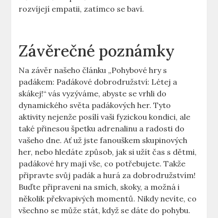
rozvíjejí empatii, zatímco se baví.
Závěrečné poznámky
Na závěr našeho článku „Pohybové hry s
padákem: Padákové dobrodružství: Létej a
skákej!“ vás vyzýváme, abyste se vrhli do
dynamického světa padákových her. Tyto
aktivity nejenže posílí vaši fyzickou kondici, ale
také přinesou špetku adrenalinu a radosti do
vašeho dne. Ať už jste fanouškem skupinových
her, nebo hledáte způsob, jak si užít čas s dětmi,
padákové hry mají vše, co potřebujete. Takže
připravte svůj padák a hurá za dobrodružstvím!
Buďte připraveni na smích, skoky, a možná i
několik překvapivých momentů. Nikdy nevíte, co
všechno se může stát, když se dáte do pohybu.