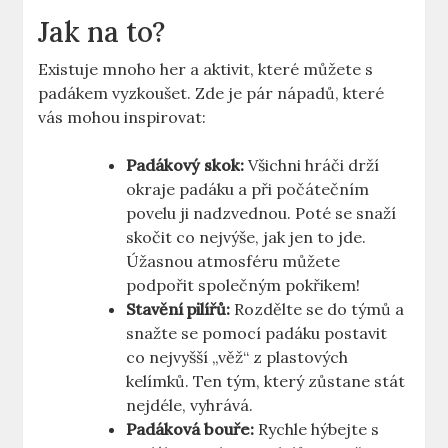
Jak na to?
Existuje mnoho her a aktivit, které můžete s
padákem vyzkoušet. Zde je pár nápadů, které
vás mohou inspirovat:
Padákový skok:
Všichni hráči drží
okraje padáku a při počátečním
povelu ji nadzvednou. Poté se snaží
skočit co nejvýše, jak jen to jde.
Úžasnou atmosféru můžete
podpořit společným pokřikem!
Stavění pilířů:
Rozdělte se do týmů a
snažte se pomocí padáku postavit
co nejvyšší „věž“ z plastových
kelímků. Ten tým, který zůstane stát
nejdéle, vyhrává.
Padáková bouře:
Rychle hýbejte s