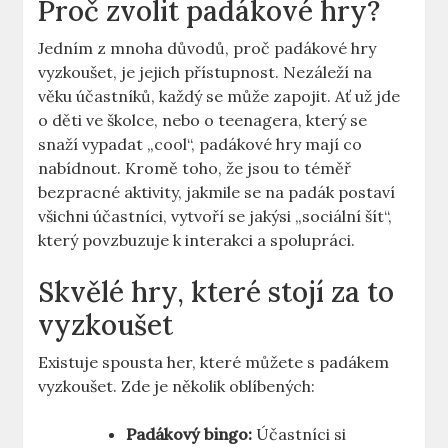
Proč zvolit padákové hry?
Jedním z mnoha důvodů, proč padákové hry
vyzkoušet, je jejich přístupnost. Nezáleží na
věku účastníků, každý se může zapojit. Ať už jde
o děti ve školce, nebo o teenagera, který se
snaží vypadat „cool“, padákové hry mají co
nabídnout. Kromě toho, že jsou to téměř
bezpracné aktivity, jakmile se na padák postaví
všichni účastníci, vytvoří se jakýsi „sociální šít“,
který povzbuzuje k interakci a spolupráci.
Skvělé hry, které stojí za to
vyzkoušet
Existuje spousta her, které můžete s padákem
vyzkoušet. Zde je několik oblíbených:
Padákový bingo:
Účastníci si