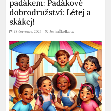
padákem: Padákové
dobrodružství: Létej a
skákej!
28 července, 2025
JesleaŠkolka.cz