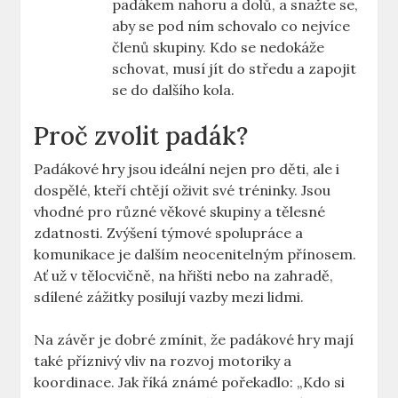
padákem nahoru a dolů, a snažte se,
aby se pod ním schovalo co nejvíce
členů skupiny. Kdo se nedokáže
schovat, musí jít do středu a zapojit
se do dalšího kola.
Proč zvolit padák?
Padákové hry jsou ideální nejen pro děti, ale i
dospělé, kteří chtějí oživit své tréninky. Jsou
vhodné pro různé věkové skupiny a tělesné
zdatnosti. Zvýšení týmové spolupráce a
komunikace je dalším neocenitelným přínosem.
Ať už v tělocvičně, na hřišti nebo na zahradě,
sdílené zážitky posilují vazby mezi lidmi.
Na závěr je dobré zmínit, že padákové hry mají
také příznivý vliv na rozvoj motoriky a
koordinace. Jak říká známé pořekadlo: „Kdo si