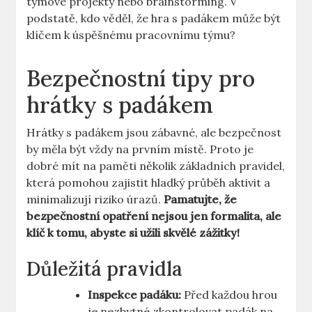
týmové projekty nebo brainstorming. V
podstatě, kdo věděl, že hra s padákem může být
klíčem k úspěšnému pracovnímu týmu?
Bezpečnostní tipy pro
hrátky s padákem
Hrátky s padákem jsou zábavné, ale bezpečnost
by měla být vždy na prvním místě. Proto je
dobré mít na paměti několik základních pravidel,
která pomohou zajistit hladký průběh aktivit a
minimalizují riziko úrazů.
Pamatujte, že
bezpečnostní opatření nejsou jen formalita, ale
klíč k tomu, abyste si užili skvělé zážitky!
Důležitá pravidla
Inspekce padáku:
Před každou hrou
je nezbytné zkontrolovat padák na