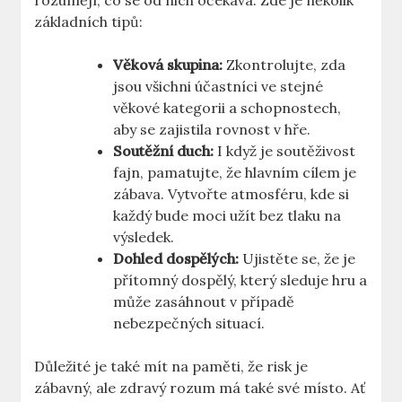
rozumějí, co se od nich očekává. Zde je několik
základních tipů:
Věková skupina:
Zkontrolujte, zda
jsou všichni účastníci ve stejné
věkové kategorii a schopnostech,
aby se zajistila rovnost v hře.
Soutěžní duch:
I když je soutěživost
fajn, pamatujte, že hlavním cílem je
zábava. Vytvořte atmosféru, kde si
každý bude moci užít bez tlaku na
výsledek.
Dohled dospělých:
Ujistěte se, že je
přítomný dospělý, který sleduje hru a
může zasáhnout v případě
nebezpečných situací.
Důležité je také mít na paměti, že risk je
zábavný, ale zdravý rozum má také své místo. Ať