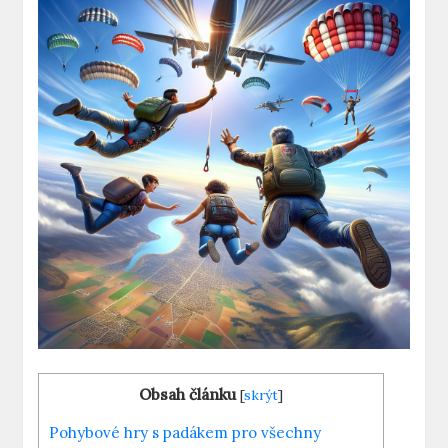
Obsah článku
[
skrýt
]
Pohybové hry s padákem pro všechny