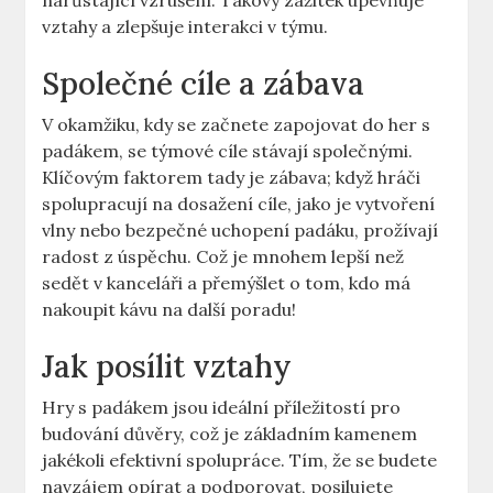
narůstající vzrušení. Takový zážitek upevňuje
vztahy a zlepšuje interakci v týmu.
Společné cíle a zábava
V okamžiku, kdy se začnete zapojovat do her s
padákem, se týmové cíle stávají společnými.
Klíčovým faktorem tady je zábava; když hráči
spolupracují na dosažení cíle, jako je vytvoření
vlny nebo bezpečné uchopení padáku, prožívají
radost z úspěchu. Což je mnohem lepší než
sedět v kanceláři a přemýšlet o tom, kdo má
nakoupit kávu na další poradu!
Jak posílit vztahy
Hry s padákem jsou ideální příležitostí pro
budování důvěry, což je základním kamenem
jakékoli efektivní spolupráce. Tím, že se budete
navzájem opírat a podporovat, posilujete