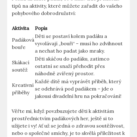
tipů na aktivity, které můžete zařadit do vašeho
pohybového dobrodružství:
Aktivita
Popis
Děti se postaví kolem padáku a
Padáková
vyvolávají „bouři“ – musí ho zdvihnout
bouře
a nechat ho padat jako mraky.
Děti skáčou do padáku, zatímco
Skákací
ostatní se snaží přehodit přes
soutěž
náhodně zvířený prostor.
Každé dítě má vyprávět příběh, který
Kreativní
se odehrává pod padákem – jde o
příběhy
jakousi divadelní hru na pokračování!
Věřte mi, když povzbuzujete děti k aktivitám
prostřednictvím padákových her, ještě si to
užijete i vy! Ať už se jedná o zdravou soutěživost,
nebo o společné smíchy, je to skvělá příležitost k