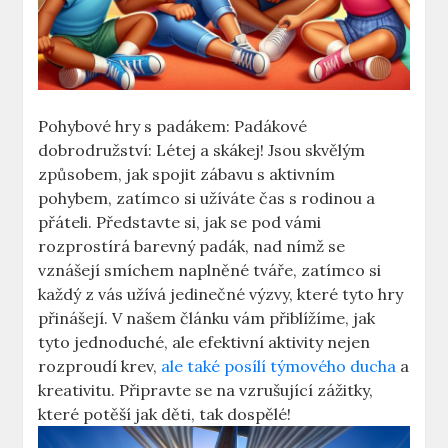
Pohybové hry s padákem: Padákové
dobrodružství: Létej a skákej! Jsou skvělým
způsobem, jak spojit zábavu s aktivním
pohybem, zatímco si užíváte čas s rodinou a
přáteli. Představte si, jak se pod vámi
rozprostírá barevný padák, nad nímž se
vznášejí smíchem naplněné tváře, zatímco si
každý z vás užívá jedinečné výzvy, které tyto hry
přinášejí. V našem článku vám přiblížíme, jak
tyto jednoduché, ale efektivní aktivity nejen
rozproudí krev,
ale také posílí týmového ducha
a
kreativitu. Připravte se na vzrušující zážitky,
které potěší jak děti, tak dospělé!