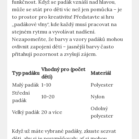
funkčnost. Když se padák vznáší nad hlavou,
může se stát pro děti víc než jen pomůcka – je
to prostor pro kreativitu! Představte si hru
„padákové vlny“, kde každý musí pracovat na
stejném rytmu a vyvolávat nadšení.
Nezapomeňte, že barvy a vzory padáků mohou
ovlivnit zapojení dětí – jasnější barvy často
přitahují pozornost a zvyšují zájem.
Vhodný pro (počet
Typ padáku
Materiál
dětí)
Malý padák
1-10
Polyester
Střední
10-20
Nylon
padák
Odolný
Velký padák
20 a více
polyester
Když už máte vybrané padáky, zkuste sezvat
děti, aby si je povyměňovaly, ať si mohou