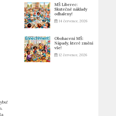
MŠ Liberec:
Skutečné náklady
odhaleny!
14 července, 2026
Obohacení MŠ:
Nápady, které změní
vše!
12 července, 2026
ybu!
m.
Na