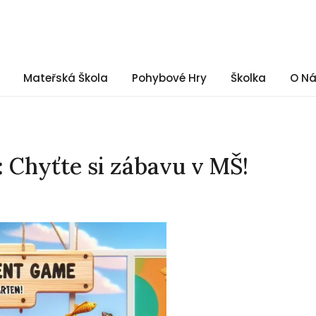
Mateřská Škola
Pohybové Hry
Školka
O N
 Chyťte si zábavu v MŠ!