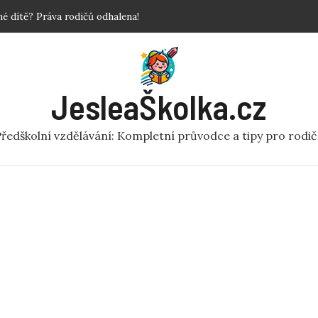
povinné?
 Krok za krokem!
y a fakta o předškolní péči
ní rej v pohybu pro MŠ
JesleaŠkolka.cz
 dítě? Práva rodičů odhalena!
ředškolní vzdělávání: Kompletní průvodce a tipy pro rodi