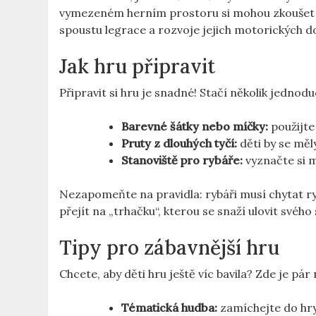
vymezeném herním prostoru si mohou zkoušet 
spoustu legrace a rozvoje jejich motorických d
Jak hru připravit
Připravit si hru je snadné! Stačí několik jedno
Barevné šátky nebo míčky:
použijte 
Pruty z dlouhých tyčí:
děti by se měl
Stanoviště pro rybáře:
vyznačte si mí
Nezapomeňte na pravidla: rybáři musí chytat ry
přejít na „trhačku“, kterou se snaží ulovit svého
Tipy pro zábavnější hru
Chcete, aby děti hru ještě víc bavila? Zde je pár
Tématická hudba:
zamíchejte do hry