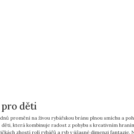
pro děti
 dnů promění na živou rybářskou bránu plnou smíchu a poh
o děti, která kombinuje radost z pohybu s kreativním hraní
ričkách zhostí rolí rybářů a ryb v úžasné dimenzi fantazie. 