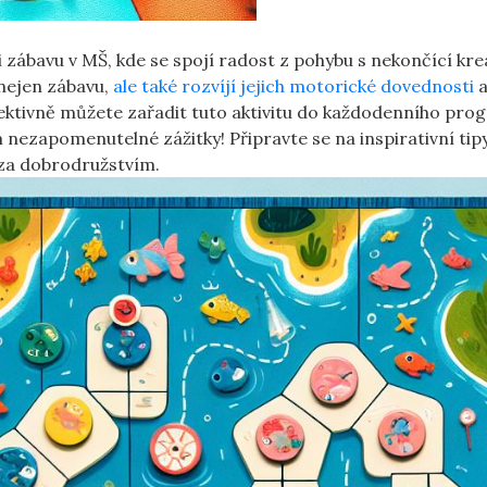
i zábavu v MŠ, kde se spojí radost z pohybu s nekončící krea
í nejen zábavu,
ale také rozvíjí jejich motorické dovednosti
fektivně můžete zařadit tuto aktivitu do každodenního pr
nezapomenutelné zážitky! Připravte se na inspirativní tipy
 za dobrodružstvím.