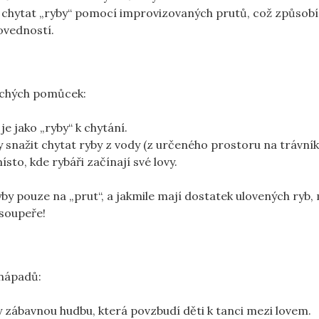
chytat „ryby“ pomocí improvizovaných prutů, což způsobí
ovedností.
duchých pomůcek:
je jako „ryby“ k chytání.
y snažit chytat ryby z vody (z určeného prostoru na trávník
sto, kde rybáři začínají své lovy.
by pouze na „prut“, a jakmile mají dostatek ulovených ryb
 soupeře!
 nápadů:
 zábavnou hudbu, která povzbudí děti k tanci mezi lovem.