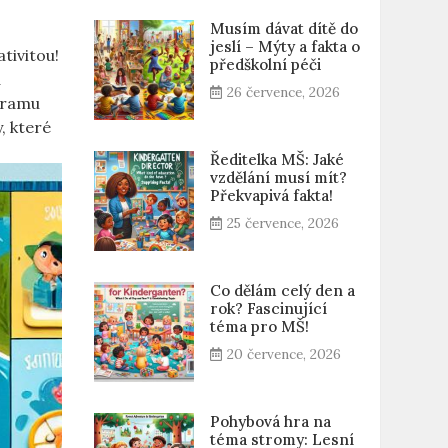
Musím dávat dítě do
jeslí – Mýty a fakta o
tivitou!
předškolní péči
a
26 července, 2026
ogramu
, které
Ředitelka MŠ: Jaké
vzdělání musí mít?
Překvapivá fakta!
25 července, 2026
Co dělám celý den a
rok? Fascinující
téma pro MŠ!
20 července, 2026
Pohybová hra na
téma stromy: Lesní