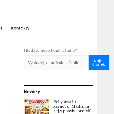
ás
Kontakty
Hledáte něco konkrétního?
Najít
článek
Novinky
Pohybová hra
karneval: Maškarní
rej v pohybu pro MŠ