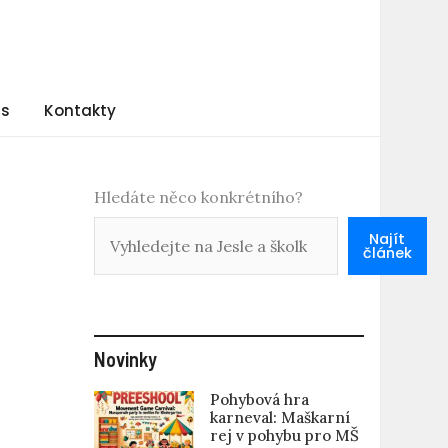
ás
Kontakty
Hledáte něco konkrétního?
Najít
článek
Novinky
Pohybová hra
karneval: Maškarní
rej v pohybu pro MŠ