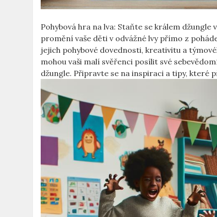
Pohybová hra na lva: Staňte se králem džungle v 
promění vaše děti v odvážné lvy přímo z pohádek.
jejich pohybové ‍dovednosti, kreativitu a​ tým
mohou vaši malí svěřenci posílit ⁣své sebevědomí
džungle. Připravte se na inspiraci a tipy, ⁤které p