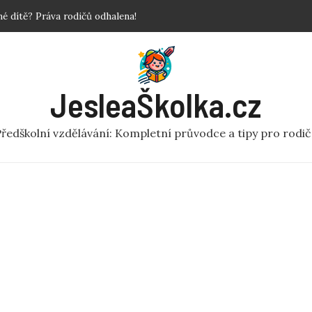
povinné?
 Krok za krokem!
y a fakta o předškolní péči
ní rej v pohybu pro MŠ
JesleaŠkolka.cz
 dítě? Práva rodičů odhalena!
ředškolní vzdělávání: Kompletní průvodce a tipy pro rodi