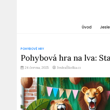
Úvod
Jesle
POHYBOVÉ HRY
Pohybová hra na lva: St
24 června, 2025
JesleaŠkolka.cz