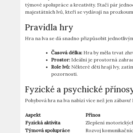
týmové spolupráce a kreativity. Stačí pár‌ jedno
majestátních lvů, kteří se vydávají na prozkou
Pravidla hry
Hra na lva se ‍dá snadno přizpůsobit⁢ jednotliv
Časová délka:
Hra by měla trvat zhrub
Prostor:
Ideální je prostorná zahrad
Role lvů:
Některé ⁣děti hrají lvy, zatí
pozornosti.
Fyzické a psychické přínos
Pohybová⁤ hra na lva nabízí více než jen zábavu
Aspekt
Přínos
Fyzická ⁣aktivita
Zlepšení motorickýc
Týmová spolupráce
Rozvoj komunikačníc