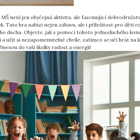
MŠ není jen obyčejná aktivita, ale fascinující dobrodružstv
 Tato hra nabízí nejen zábavu,⁢ ale i příležitost pro děti r
ového ducha. Objevte, jak s pomocí tohoto jednoduchého ko
 a užít si nezapomenutelné chvíle, zatímco se učí hrát na ⁣
řinesou ‍do vaší ⁤školky radost a energii!