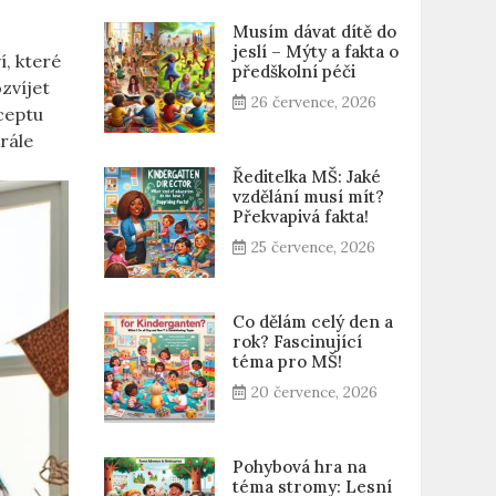
Musím dávat dítě do
jeslí – Mýty a fakta o
í, které
předškolní péči
ozvíjet
26 července, 2026
nceptu
krále
Ředitelka MŠ: Jaké
vzdělání musí mít?
Překvapivá fakta!
25 července, 2026
Co dělám celý den a
rok? Fascinující
téma pro MŠ!
20 července, 2026
Pohybová hra na
téma stromy: Lesní