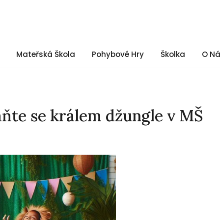
Mateřská Škola
Pohybové Hry
Školka
O N
aňte se králem džungle v MŠ