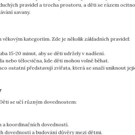
duchých pravidel a trocha⁤ prostoru, a děti se rázem ocitnou
mávání savany.
ým věkovým kategoriím. Zde je několik základních pravidel:
a 15-20 minut, aby ⁤se děti ‌udržely v ‍nadšení.
a nebo⁢ tělocvična, kde děti mohou volně běhat.
mco ​ostatní představují zvířata, která se snaží uniknout jej
y
! Děti se učí různým dovednostem:
h a koordinačních dovedností.
h dovedností a budování ‍důvěry mezi dětmi.