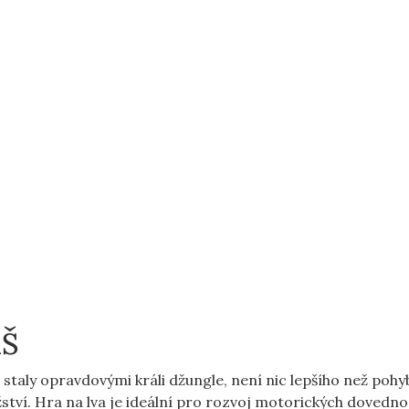
MŠ
e staly opravdovými⁢ králi džungle, není nic lepšího než poh
ství. Hra na lva je ideální⁣ pro rozvoj motorických dovedno