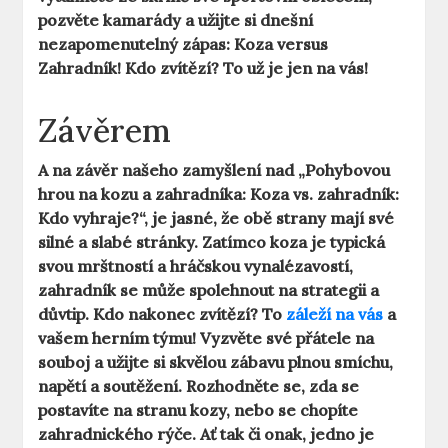
pozvěte kamarády a užijte si dnešní
nezapomenutelný zápas: Koza versus
Zahradník! Kdo zvítězí? To už je jen na vás!
Závěrem
A na závěr našeho zamyšlení nad „Pohybovou
hrou na kozu a zahradníka: Koza vs. zahradník:
Kdo vyhraje?“, je jasné, že obě strany mají své
silné a slabé stránky. Zatímco koza je typická
svou mrštností a hráčskou vynalézavostí,
zahradník se může spolehnout na strategii a
důvtip. Kdo nakonec zvítězí? To
záleží na vás
a
vašem herním týmu! Vyzvěte své přátele na
souboj a užijte si skvělou zábavu plnou smíchu,
napětí a soutěžení. Rozhodněte se, zda se
postavíte na stranu kozy, nebo se chopíte
zahradnického rýče. Ať tak či onak, jedno je