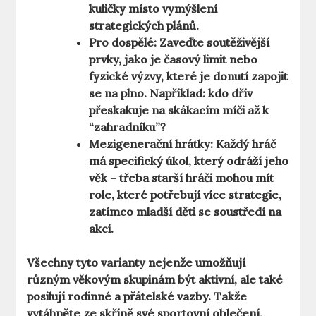
kuličky místo vymýšlení
strategických plánů.
Pro dospělé:
Zaveďte soutěživější
prvky, jako je časový limit nebo
fyzické výzvy, které je donutí zapojit
se na plno. Například: kdo dřív
přeskakuje na skákacím míči až k
“zahradníku”?
Mezigenerační hrátky:
Každý hráč
má specifický úkol, který odráží jeho
věk – třeba starší hráči mohou mít
role, které potřebují více strategie,
zatímco mladší děti se soustředí na
akci.
Všechny tyto varianty nejenže umožňují
různým věkovým skupinám být aktivní, ale také
posilují rodinné a přátelské vazby. Takže
vytáhněte ze skříně své sportovní oblečení,