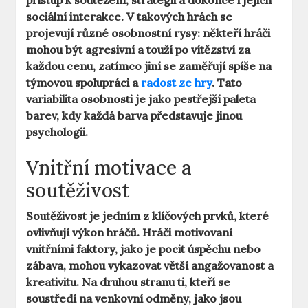
přístup k soutěžení, strategii a dokonce i jejich
sociální interakce. V takových hrách se
projevují různé osobnostní rysy: někteří hráči
mohou být agresivní a touží po vítězství za
každou cenu, zatímco jiní se zaměřují spíše na
týmovou spolupráci a
radost ze hry
. Tato
variabilita osobnosti je jako pestřejší paleta
barev, kdy každá barva představuje jinou
psychologii.
Vnitřní motivace a
soutěživost
Soutěživost je jedním z klíčových prvků, které
ovlivňují výkon hráčů. Hráči motivovaní
vnitřními faktory, jako je pocit úspěchu nebo
zábava, mohou vykazovat větší angažovanost a
kreativitu. Na druhou stranu ti, kteří se
soustředí na venkovní odměny, jako jsou