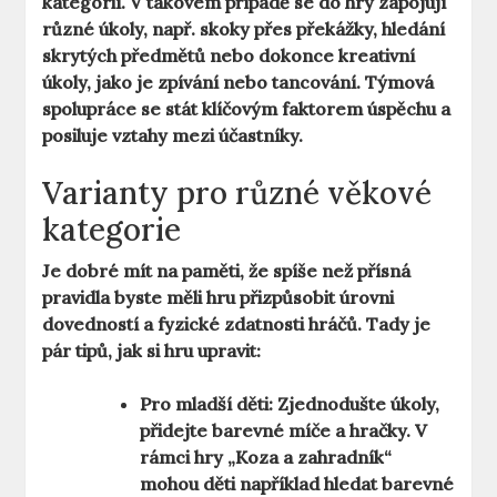
kategorií. V takovém případě se do hry zapojují
různé úkoly, např. skoky přes překážky, hledání
skrytých předmětů nebo dokonce kreativní
úkoly, jako je zpívání nebo tancování.
Týmová
spolupráce
se stát klíčovým faktorem úspěchu a
posiluje vztahy mezi účastníky.
Varianty pro různé věkové
kategorie
Je dobré mít na paměti, že spíše než přísná
pravidla byste měli hru přizpůsobit úrovni
dovedností a fyzické zdatnosti hráčů. Tady je
pár tipů, jak si hru upravit:
Pro mladší děti:
Zjednodušte úkoly,
přidejte barevné míče a hračky. V
rámci hry „Koza a zahradník“
mohou děti například hledat barevné