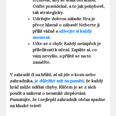
trénovat, aby se stala obratnou.
Cvičte pravidelně, a to jak pohybově,
tak strategicky.
Udržujte dobrou náladu:
Hra je
přece hlavně o zábavě! Neberte ji
příliš vážně a
užívejte si každý
moment
.
Učte se z chyb:
Každý neúspěch je
příležitostí k učení. Zapište si, co
vám nevyšlo, a příště se na to
zaměřte.
V zahradě či na hřišti, ať už jde o kozu nebo
zahradníka,
je důležité mít na paměti
, že každý
hráč může udělat chyby. Klíčem je se z nich
poučit a usilovat o neustálé zlepšování.
Pamatujte, že i nejlepší zahradník občas spadne
na kluzké trávě!