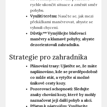
rychle ukončit situace a změnit směr
pohybu.
Využití terénu:
Naučte se, jak mezi
překážkami manévrovat, abyste se
vyhnuli chycení.
Důvtip:** Vymýšlejte blafovací
manévry a klamavé pohyby, abyste
dezorientovali zahradníka.
Strategie pro zahradníka
Plánování trasy:
Ujistěte se, že máte
naplánováno, kde se pravděpodobně
co může stát, a vytyčte si možné
únikové cesty kozy.
Pozorovací schopnosti:
Sledujte
znaky chování kozy, které by mohly
naznačovat její další pohyb a akci.
Přístup k nástrojům:
Využívejte