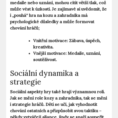
medaile nebo uznání, mohou cítit větší tlak, což
může vést k úzkosti. Je zajímavé si uvědomit, že
i „pouhá“ hra na kozu a zahradníka má
psychologické důsledky a může formovat
chování hráčů;
Vnitřní motivace:
Zábava, úspěch,
kreativita.
Vnější motivace:
Medaile, uznání,
soutěživost.
Sociální dynamika a
strategie
Sociální aspekty hry také hrají významnou roli.
Jak se mění role kozy a zahradníka, tak se mění
i strategie hráčů. Děti se učí, jak vyhodnotit
chování ostatních a přizpůsobit svou taktiku –
někdy vytvářejí aliance, jindy se snaží soupeřit