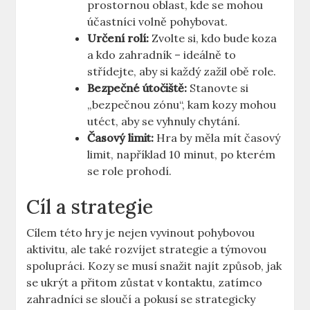
prostornou oblast, kde se mohou
účastníci volně pohybovat.
Určení rolí:
Zvolte si, kdo bude koza
a kdo zahradník – ideálně to
střídejte, aby si každý zažil obě role.
Bezpečné útočiště:
Stanovte si
„bezpečnou zónu“, kam kozy mohou
utéct, aby se vyhnuly chytání.
Časový limit:
Hra by měla mít časový
limit, například 10 minut, po kterém
se role prohodí.
Cíl a strategie
Cílem této hry je nejen vyvinout pohybovou
aktivitu, ale také rozvíjet strategie a týmovou
spolupráci. Kozy se musí snažit najít způsob, jak
se ukrýt a přitom zůstat v kontaktu, zatímco
zahradníci se sloučí a pokusí se strategicky