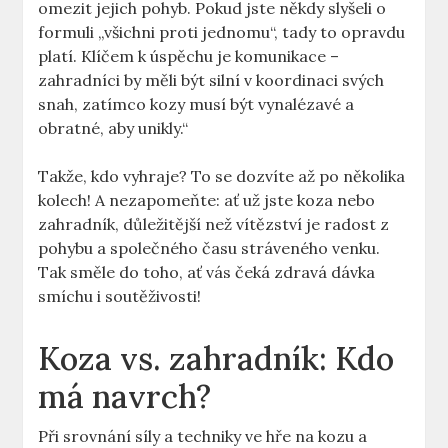
omezit jejich pohyb. Pokud jste někdy slyšeli o
formuli „všichni proti jednomu“, tady to opravdu
platí. Klíčem k úspěchu je komunikace –
zahradníci by měli být silní v koordinaci svých
snah, zatímco kozy musí být vynalézavé a
obratné, aby unikly.“
Takže, kdo vyhraje? To se dozvíte až po několika
kolech! A nezapomeňte: ať už jste koza nebo
zahradník, důležitější než vítězství je radost z
pohybu a společného času stráveného venku.
Tak směle do toho, ať vás čeká zdravá dávka
smíchu i soutěživosti!
Koza vs. zahradník: Kdo
má navrch?
Při srovnání síly a techniky ve hře na kozu a