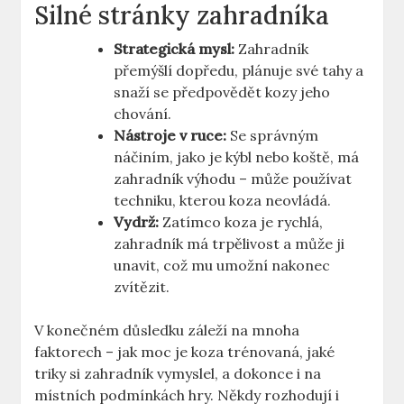
Silné stránky zahradníka
Strategická mysl:
Zahradník
přemýšlí dopředu, plánuje své tahy a
snaží se předpovědět kozy jeho
chování.
Nástroje v ruce:
Se správným
náčiním, jako je kýbl nebo koště, má
zahradník výhodu – může používat
techniku, kterou koza neovládá.
Vydrž:
Zatímco koza je rychlá,
zahradník má trpělivost a může ji
unavit, což mu umožní nakonec
zvítězit.
V konečném důsledku záleží na mnoha
faktorech – jak moc je koza trénovaná, jaké
triky si zahradník vymyslel, a dokonce i na
místních podmínkách hry. Někdy rozhodují i