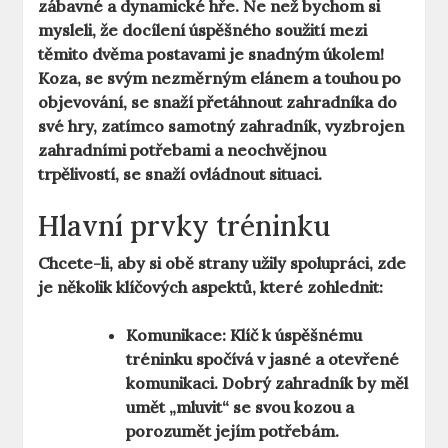
zábavné a dynamické hře. Ne než bychom si
mysleli, že docílení úspěšného soužití mezi
těmito dvěma postavami je snadným úkolem!
Koza, se svým nezměrným elánem a touhou po
objevování, se snaží přetáhnout zahradníka do
své hry, zatímco samotný zahradník, vyzbrojen
zahradními potřebami a neochvějnou
trpělivostí, se snaží ovládnout situaci.
Hlavní prvky tréninku
Chcete-li, aby si obě strany užily spolupráci, zde
je několik klíčových aspektů, které zohlednit:
Komunikace:
Klíč k úspěšnému
tréninku spočívá v jasné a otevřené
komunikaci. Dobrý zahradník by měl
umět „mluvit“ se svou kozou a
porozumět jejím potřebám.