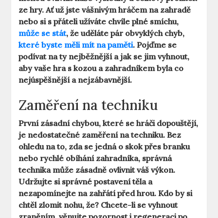
ze hry. Ať už jste vášnivým hráčem na zahradě
nebo si s přáteli užíváte chvíle plné smíchu,
může se stát
, že uděláte pár obvyklých chyb,
které byste měli mít na paměti
. Pojďme se
podívat na ty nejběžnější a jak se jim vyhnout,
aby vaše hra s kozou a zahradníkem byla co
nejúspěšnější a nejzábavnější.
Zaměření na techniku
První zásadní chybou, které se hráči dopouštějí,
je nedostatečné zaměření na techniku. Bez
ohledu na to, zda se jedná o skok přes branku
nebo rychlé obíhání zahradníka, správná
technika může zásadně ovlivnit váš výkon.
Udržujte si správné postavení těla a
nezapomínejte na zahřátí před hrou. Kdo by si
chtěl zlomit nohu, že? Chcete-li se vyhnout
zraněním, věnujte pozornost i regeneraci po