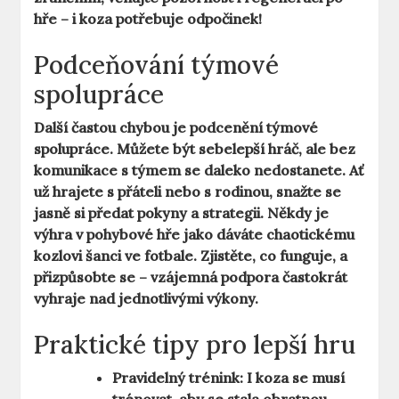
hře – i koza potřebuje odpočinek!
Podceňování týmové
spolupráce
Další častou chybou je podcenění týmové
spolupráce. Můžete být sebelepší hráč, ale bez
komunikace s týmem se daleko nedostanete. Ať
už hrajete s přáteli nebo s rodinou, snažte se
jasně si předat pokyny a strategii. Někdy je
výhra v pohybové hře jako dáváte chaotickému
kozlovi šanci ve fotbale. Zjistěte, co funguje, a
přizpůsobte se – vzájemná podpora častokrát
vyhraje nad jednotlivými výkony.
Praktické tipy pro lepší hru
Pravidelný trénink:
I koza se musí