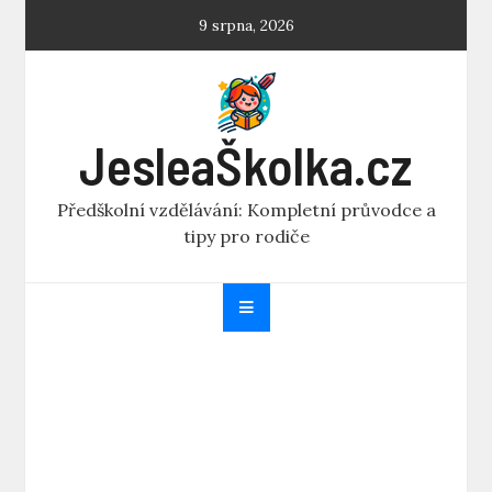
Skip
9 srpna, 2026
to
content
JesleaŠkolka.cz
Předškolní vzdělávání: Kompletní průvodce a
tipy pro rodiče