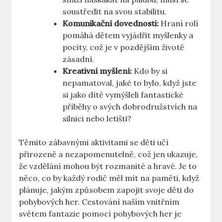
soustředit na svou stabilitu.
Komunikační dovednosti:
Hraní rolí
pomáhá dětem vyjádřit myšlenky a
pocity, což je v pozdějším životě
zásadní.
Kreativní myšlení:
Kdo by si
nepamatoval, jaké to bylo, když jste
si jako dítě vymýšleli fantastické
příběhy o svých dobrodružstvích na
silnici nebo letišti?
Těmito zábavnými aktivitami se děti učí
přirozeně a nezapomenutelně, což jen ukazuje,
že vzdělání mohou být rozmanité a hravé. Je to
něco, co by každý rodič měl mít na paměti, když
plánuje, jakým způsobem zapojit svoje děti do
pohybových her. Cestování naším vnitřním
světem fantazie pomocí pohybových her je