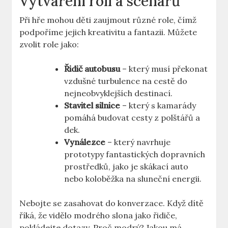
Vytváření rolí a scénářů
Při hře mohou děti zaujmout různé role, čímž
podpoříme jejich kreativitu a fantazii. Můžete
zvolit role jako:
Řidič autobusu
– který musí překonat
vzdušné turbulence na cestě do
nejneobvyklejších destinací.
Stavitel silnice
– který s kamarády
pomáhá budovat cesty z polštářů a
dek.
Vynálezce
– který navrhuje
prototypy fantastických dopravních
prostředků, jako je skákací auto
nebo koloběžka na sluneční energii.
Nebojte se zasahovat do konverzace. Když dítě
říká, že vidělo modrého slona jako řidiče,
pokládejte dotazy. Proč modrý? Jakou má