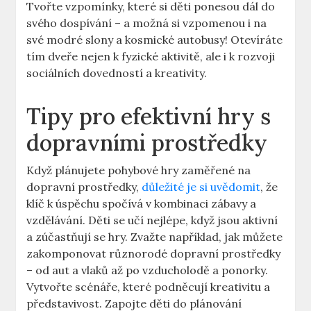
Tvořte vzpomínky, které si děti ponesou dál do
svého dospívání – a možná si vzpomenou i na
své modré slony a kosmické autobusy! Otevíráte
tím dveře nejen k fyzické aktivitě, ale i k rozvoji
sociálních dovedností a kreativity.
Tipy pro efektivní hry s
dopravními prostředky
Když plánujete pohybové hry zaměřené na
dopravní prostředky,
důležité je si uvědomit
, že
klíč k úspěchu spočívá v kombinaci zábavy a
vzdělávání. Děti se učí nejlépe, když jsou aktivní
a zúčastňují se hry. Zvažte například, jak můžete
zakomponovat různorodé dopravní prostředky
– od aut a vlaků až po vzducholodě a ponorky.
Vytvořte scénáře, které podněcují kreativitu a
představivost. Zapojte děti do plánování