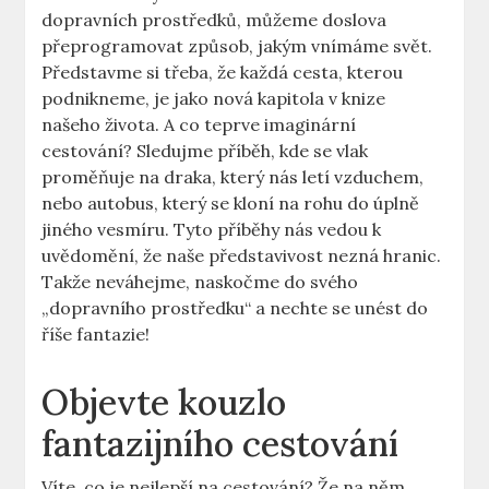
dopravních prostředků, můžeme doslova
přeprogramovat způsob, jakým vnímáme svět.
Představme si třeba, že každá cesta, kterou
podnikneme, je jako nová kapitola v knize
našeho života. A co teprve imaginární
cestování? Sledujme příběh, kde se vlak
proměňuje na draka, který nás letí vzduchem,
nebo autobus, který se kloní na rohu do úplně
jiného vesmíru. Tyto příběhy nás vedou k
uvědomění, že naše představivost nezná hranic.
Takže neváhejme, naskočme do svého
„dopravního prostředku“ a nechte se unést do
říše fantazie!
Objevte kouzlo
fantazijního cestování
Víte, co je nejlepší na cestování? Že na něm