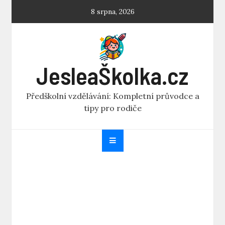
Skip
8 srpna, 2026
to
content
JesleaŠkolka.cz
Předškolní vzdělávání: Kompletní průvodce a
tipy pro rodiče