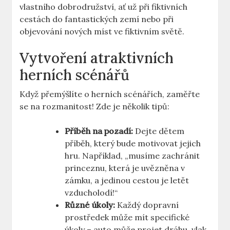
vlastního dobrodružství, ať už při fiktivních
cestách do fantastických zemí nebo při
objevování nových míst ve fiktivním světě.
Vytvoření atraktivních
herních scénářů
Když přemýšlíte o herních scénářích, zaměřte
se na rozmanitost! Zde je několik tipů:
Příběh na pozadí:
Dejte dětem
příběh, který bude motivovat jejich
hru. Například, „musíme zachránit
princeznu, která je uvězněna v
zámku, a jedinou cestou je letět
vzducholodí!“
Různé úkoly:
Každý dopravní
prostředek může mít specifické
úkoly – auto může projet dráhu, vlak