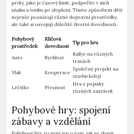
prvky, jako je časový limit, podpoříte v nich
snahu a touhu po zlepšení. Tímto způsobem děti
nejenže poznávají různé dopravní prostředky,
ale také si osvojují důležité životní dovednosti.
Pohybový
Klíčová
Tip pro hru
prostředek
dovednost
Rallye na různých
Auto
Rychlost
trasách
Společný projekt na
Vlak
Kooperace
stavbu kolejí
Hra s popisky
Léčítko
Přesnost
různých zastávek
Pohybové hry: spojení
zábavy a vzdělání
Pohybové hry, to není jen o tom, jak se zbavit