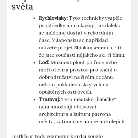
světa
Rychlovlaky:
Tyto technicky vyspělé
prostředky nám ukazují, jak daleko
se můžeme dostat v rekordním
čase. V Japonsku se například
můžete projet Shinkansenem a cítit,
že jste součástí nějakého sci-fi filmu.
Loď:
Možnost plout po řece nebo
moři otevírá prostor pro snění o
dobrodružství na širém oceánu,
nebo o pokladech skrytých na
opuštěných ostrovech.
Tramvaj:
Tyto městské „babičky“
nám umožňují obdivovat
architekturu a kulturu patrona
města, zatímco se houpe na kolejích.
Jestliže si tedy vezmeme k srdci kouzlo