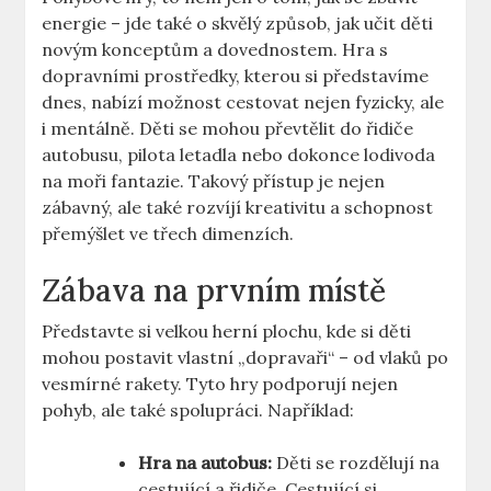
energie – jde také o skvělý způsob, jak učit děti
novým konceptům a dovednostem. Hra s
dopravními prostředky, kterou si představíme
dnes, nabízí možnost cestovat nejen fyzicky, ale
i mentálně. Děti se mohou převtělit do řidiče
autobusu, pilota letadla nebo dokonce lodivoda
na moři fantazie. Takový přístup je nejen
zábavný, ale také rozvíjí kreativitu a schopnost
přemýšlet ve třech dimenzích.
Zábava na prvním místě
Představte si velkou herní plochu, kde si děti
mohou postavit vlastní „dopravaři“ – od vlaků po
vesmírné rakety. Tyto hry podporují nejen
pohyb, ale také spolupráci. Například:
Hra na autobus:
Děti se rozdělují na
cestující a řidiče. Cestující si