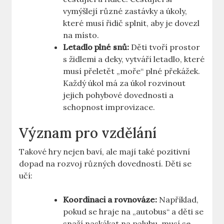
vymýšlejí různé zastávky a úkoly,
které musí řidič splnit, aby je dovezl
na místo.
Letadlo plné snů:
Děti tvoří prostor
s židlemi a deky, vytváří letadlo, které
musí přeletět „moře“ plné překážek.
Každý úkol má za úkol rozvinout
jejich pohybové dovednosti a
schopnost improvizace.
Význam pro vzdělání
Takové hry nejen baví, ale mají také pozitivní
dopad na rozvoj různých dovedností. Děti se
učí:
Koordinaci a rovnováze:
Například,
pokud se hraje na „autobus“ a děti se
snaží naskákat na palubu, musí se