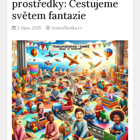
prostředky: Cestujeme
světem fantazie
2 října, 2025
JesleaŠkolka.cz