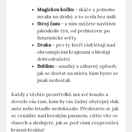
Magickou kočku
– skáče z jednoho
mraku na druhý, a to zcela bez úsilí.
Stroj času
– s ním můžete navštívit
jakoukoliv éru, od prehistorie po
futuristické světy.
Draka
– pro ty, kteří rádi létají nad
ohromujícími krajinami a hledají
dobrodružství.
Bublinu
– snadný a zábavný způsob,
jak se dostat na místa, kam byste se
jinak nedostali.
Každý z těchto prostředků má své kouzlo a
dovede vás tam, kam by vás žádný obyčejný vlak,
auto nebo letadlo nedokázalo. Představte si, jak
se vznášíte nad horským pásmem, cítíte vítr ve
vlasech a sledujete, jak se pod vámi rozprostírá
krásná krajina!