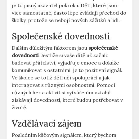
je ⁤to jasný ukazatel pokroku. Děti, které jsou
více samostatné, často⁢ lépe zvládají přechod do
školky, protože se nebojí nových zážitků a ‍lidí.
Společenské dovednosti
Dalším ​důležitým faktorem jsou
společenské
dovednosti
. Jestliže si vaše dítě už⁣ začalo
budovat přátelství, vyjadřuje emoce a dokáže
‌komunikovat s ‍ostatními, je to pozitivní signál.
Ve školce se totiž ⁤děti učí⁢ spolupráci a jak⁤
interagovat‌ s různými osobnostmi. Pomocí
různých her a aktivit ⁢si vytvářením vztahů
⁢získávají ‍dovednosti, které budou potřebovat ⁣v
životě.
Vzdělávací zájem
Posledním klíčovým signálem, který bychom