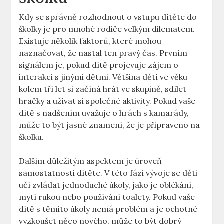
Kdy se ‌správně⁤ rozhodnout⁤ o vstupu dítěte do
školky je pro mnohé rodiče velkým dilematem.
Existuje několik faktorů, ‌které mohou
naznačovat, že nastal ten pravý čas. Prvním
signálem je, pokud dítě projevuje zájem ⁤o
interakci s jinými dětmi. Většina dětí ve věku
kolem tří​ let si začíná‍ hrát ​ve skupině, sdílet
hračky a užívat si společné aktivity. Pokud ⁢vaše
dítě s⁣ nadšením uvažuje o hrách s kamarády,
může to ⁤být jasné ‍znamení, že je připraveno na
školku.
Dalším důležitým aspektem je úroveň
samostatnosti dítěte. V této fázi vývoje⁢ se děti
učí zvládat jednoduché ​úkoly, jako je oblékání,
mytí rukou nebo používání ‌toalety. Pokud ‍vaše
dítě s těmito úkoly‌ nemá problém a je ochotné
vyzkoušet něco nového, může to být dobrý