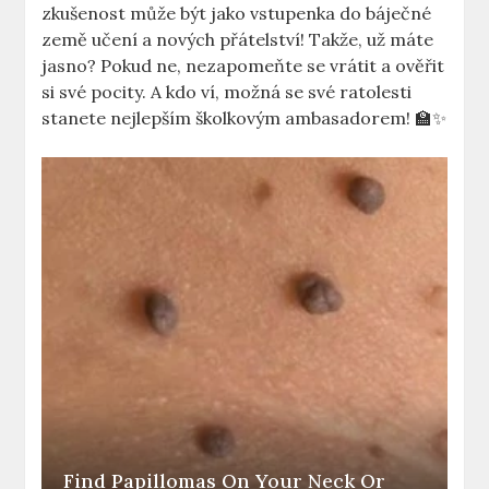
zkušenost ​může být​ jako vstupenka ⁤do báječné
země učení a nových přátelství!⁣ Takže, ​už ⁤máte
jasno? Pokud ne, nezapomeňte se vrátit a ověřit
si své pocity.⁢ A kdo ví,⁤ možná se své ratolesti
stanete nejlepším​ školkovým ambasadorem! 🏫✨
Find Papillomas On Your Neck Or