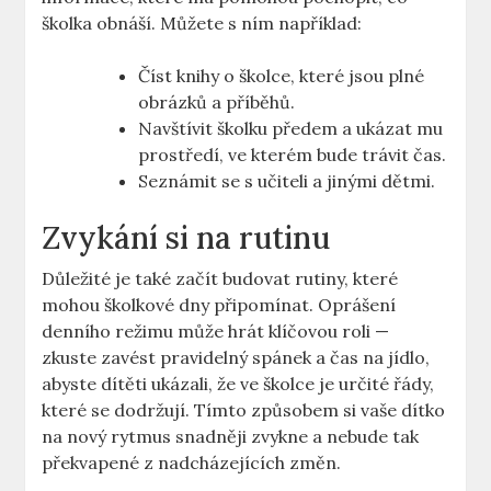
školka ​obnáší. Můžete s ním ⁤například:
Číst knihy o školce, které ⁣jsou plné
obrázků a příběhů.
Navštívit školku předem a ukázat mu
prostředí, ve kterém bude trávit čas.
Seznámit se s učiteli a ⁣jinými dětmi.
Zvykání si na rutinu
Důležité je ‌také začít budovat‍ rutiny, které
mohou školkové dny připomínat. Oprášení
‍denního režimu může hrát klíčovou roli —
‌zkuste zavést pravidelný spánek a čas⁣ na jídlo,⁣
abyste dítěti ukázali, že ve školce⁢ je určité ‌řády,
které⁢ se dodržují. Tímto⁣ způsobem si vaše dítko
na nový rytmus snadněji ⁢zvykne a nebude​ tak
překvapené z nadcházejících změn.