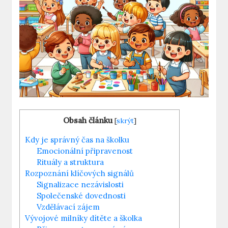
Obsah článku
[
skrýt
]
Kdy je správný čas na školku
Emocionální připravenost
Rituály a struktura
Rozpoznání klíčových signálů
Signalizace nezávislosti
Společenské dovednosti
Vzdělávací zájem
Vývojové ⁤milníky dítěte a školka