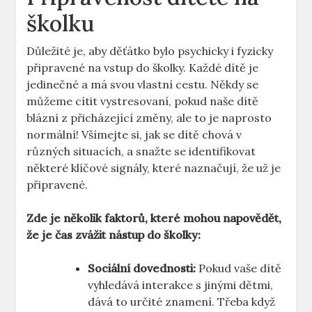
⁣školku
Důležité je, aby ⁤děťátko bylo psychicky i fyzicky
připravené‌ na vstup do ⁣školky.​ Každé dítě ‌je
jedinečné​ a má svou vlastní cestu. Někdy ⁢se
můžeme cítit vystresovaní, pokud naše⁤ dítě
blázní z přicházející změny, ale to je ⁣naprosto
normální! Všímejte si, jak se dítě‍ chová v
různých situacích, a snažte se identifikovat
‌některé klíčové signály, které naznačují, že‍ už je
připravené.
Zde​ je několik faktorů, které mohou napovědět,
že ⁤je čas zvážit nástup do školky:
Sociální dovednosti:
⁤Pokud vaše dítě
vyhledává ⁤interakce s jinými dětmi,
dává to určité znamení. Třeba když‍