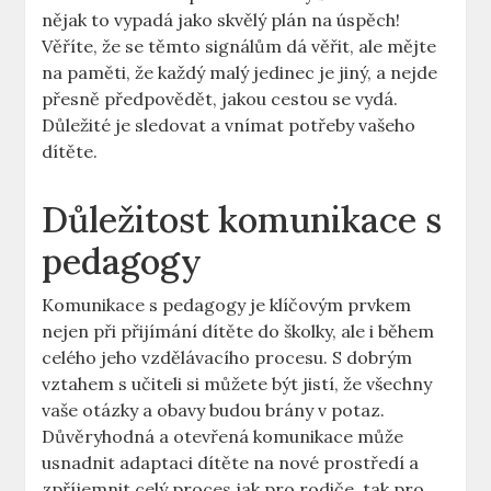
nějak to vypadá jako skvělý⁤ plán na úspěch!
Věříte, že se těmto⁣ signálům dá věřit, ale mějte
na paměti, ⁤že každý malý jedinec ​je ​jiný, a nejde
přesně předpovědět, jakou cestou se ​vydá.
Důležité‌ je sledovat a⁣ vnímat potřeby vašeho
dítěte.
Důležitost‌ komunikace s
pedagogy
Komunikace s pedagogy je klíčovým prvkem
nejen při přijímání dítěte do školky, ale i během
celého jeho vzdělávacího procesu. ‍S dobrým
vztahem‍ s učiteli⁣ si můžete​ být jistí, že všechny
vaše ​otázky a obavy ⁢budou brány v potaz.
Důvěryhodná‌ a otevřená komunikace může
usnadnit adaptaci dítěte na nové prostředí a
zpříjemnit celý proces‍ jak pro rodiče, tak pro