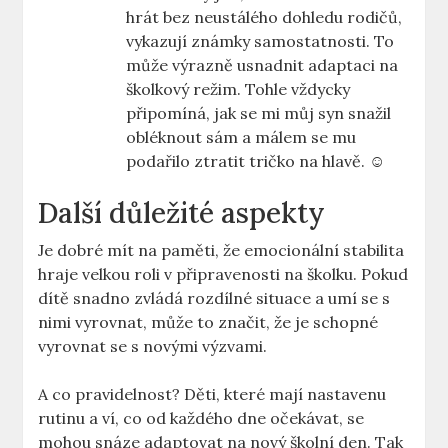
hrát bez neustálého ‍dohledu ‌rodičů,
vykazují známky samostatnosti. To
může výrazně usnadnit adaptaci na
školkový režim. Tohle ‍vždycky
připomíná, jak se mi můj syn snažil
obléknout sám a málem se mu
podařilo ztratit tričko na hlavě.⁢ ☺️
Další⁤ důležité aspekty
Je dobré mít na paměti, že emocionální stabilita
hraje velkou roli⁢ v ⁣připravenosti na školku. Pokud
dítě snadno‍ zvládá rozdílné situace a umí se​ s
nimi vyrovnat, může to ⁢značit, že je schopné
vyrovnat se s novými výzvami.
A co pravidelnost? Děti, které mají nastavenu⁢
rutinu a ví, co od každého dne očekávat,‍ se
mohou snáze adaptovat⁤ na nový školní den.⁣ Tak