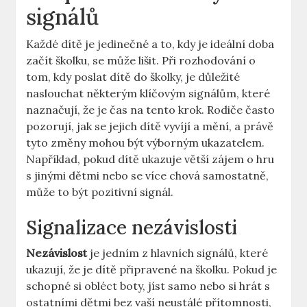
signálů
Každé dítě je jedinečné a to, kdy je⁢ ideální doba
začít školku, se může ​lišit. ‍Při rozhodování o
tom, kdy ⁣poslat dítě do školky, je důležité
naslouchat některým klíčovým signálům, ​které
naznačují, že je čas na‌ tento krok. Rodiče často
pozorují, jak ‌se jejich ⁤dítě‍ vyvíjí a mění, a právě
tyto změny mohou být výborným ukazatelem.
Například, pokud⁤ dítě ‍ukazuje⁢ větší ‍zájem o hru
s jinými dětmi nebo se ‍více ‌chová samostatně,
může to být pozitivní signál.
Signalizace nezávislosti
Nezávislost
je jedním z hlavních signálů, které
‍ukazují, že⁢ je dítě připravené na školku. Pokud je
schopné si obléct‌ boty, jíst⁣ samo nebo si hrát s
ostatními dětmi ‌bez vaší neustálé přítomnosti,