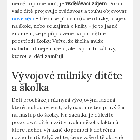
neměli opomenout, je
vzdělávací ‌zájem
. Pokud
vaše dítě projevuje zvědavost a touhu objevovat
nové věci
⁣– třeba ⁣se ptá na ⁤různé ‌otázky,⁣ hraje ⁢si
na škole, nebo se ​zajímá o knihy – ​je to jasné
znamení, že je připravené na podnětné
prostředí⁢ školky. ‌Věřte, ​že školka může
nabídnout nejen⁢ učení, ale i spoustu⁣ zábavy,
kterou si děti zamilují.
Vývojové ⁤milníky dítěte
a školka
Děti procházejí různými ‌vývojovými fázemi,
které mohou ovlivnit, kdy nastane ⁢ten pravý čas
na nástup do⁤ školky. Na začátku je důležité
pozorovat​ dítě⁣ a vzít v úvahu několik faktorů,⁢
které mohou výrazně dopomoci k‌ dobrému
rozhodnutí. Když ⁣vidíte, že ‌se vaše ‍dítě⁤ aktivně