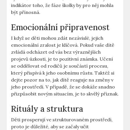
indikátor ‍toho, že‌ fáze ⁤školky by pro něj mohla
být přínosná.
Emocionální připravenost
I ⁤když se děti mohou zdát nezávislé, jejich
emocionální zralost ‍je klíčová.⁤ Pokud vaše dítě
zvládá odcházet ⁤od vás ⁢bez výraznějších
projevů ‌úzkosti, je to pozitivní známka.‌ Učení
se oddělovat od⁢ rodičů ⁢je součástí procesu,
⁣který ⁣přispívá k jeho osobnímu růstu.‍ Taktéž ⁢si
dejte ​pozor na to, jak ⁢dítě reaguje na změny v
jeho prostředí. V případě, že‌ se dokáže snadno
přizpůsobit novým situacím, je‍ to skvělý příznak.
Rituály a struktura
Děti prosperují ve strukturovaném prostředí,
proto je důležité, aby se začaly učit