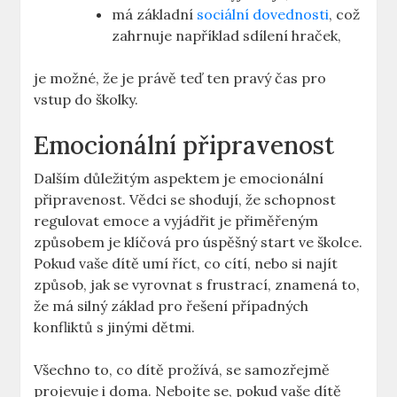
má základní​
sociální dovednosti
, což
zahrnuje ‌například⁣ sdílení hraček,
je možné, že je‍ právě teď⁢ ten pravý⁣ čas pro
vstup do‌ školky.
Emocionální připravenost
Dalším důležitým aspektem je emocionální
připravenost. Vědci se shodují, že schopnost
regulovat emoce a ​vyjádřit je přiměřeným
způsobem je klíčová pro úspěšný start ve školce.
Pokud vaše dítě umí říct, co cítí, nebo si najít
způsob, jak se vyrovnat s frustrací, ⁤znamená ⁣to,
že‍ má silný základ pro ⁤řešení‍ případných
⁤konfliktů⁣ s jinými⁤ dětmi.
Všechno to,‍ co dítě prožívá, se samozřejmě
projevuje i doma. Nebojte se, pokud vaše‌ dítě