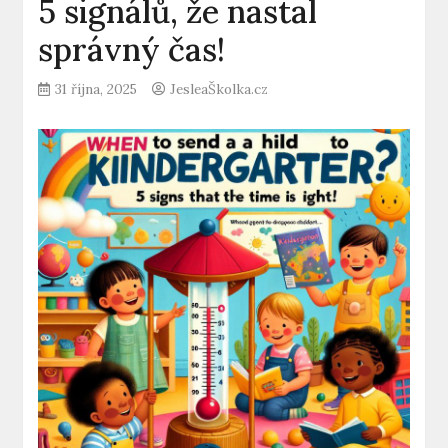
5 signálů, že nastal
správný čas!
31 října, 2025
JesleaŠkolka.cz