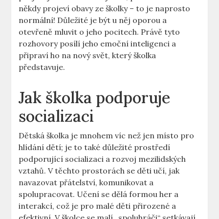
někdy projeví obavy ze ⁢školky ⁤– to je naprosto
normální! Důležité ⁢je být u něj oporou a
otevřeně mluvit o jeho pocitech. Právě tyto
rozhovory posílí jeho emoční‍ inteligenci a
připraví ho‍ na nový ‍svět, ‌který školka
představuje.
Jak ‍školka podporuje
socializaci
Dětská školka je mnohem víc než‍ jen místo pro
hlídání dětí; je‌ to také důležité prostředí
podporující⁣ socializaci ​a rozvoj mezilidských
vztahů. V těchto prostorách se děti učí, jak
⁢navazovat přátelství, komunikovat a
spolupracovat. Učení se dělá formou her a
interakcí, což je⁣ pro ⁤malé ⁤děti ​přirozené a
efektivní. V školce se malí „spoluhráči“ setkávají