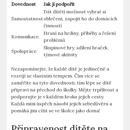
Dovednost
Jak ji podpořit
Dát dítěti možnost vybrat si
Samostatnost
oblečení, ‍zapojit ⁢ho do domácích
činností
Hraní na hrdiny, příběhy​ a řešení
Komunikace
problémů
Skupinové hry, sdílení hraček,
Spolupráce
týmové aktivity
Nezapomínejte, že každé ⁣dítě ⁢je jedinečné a
rozvíjí se vlastním tempem. Čím více se
zaměříte na​ tyto dovednosti, tím lépe se dítě
připraví na přechod do ‌školky. Mějte trpělivost a
podporujte je ‌v​ každém kroku jejich cesty.
Každá mini úspěch ​násobí jejich sebedůvěru a
pomáhá jim cítit se⁤ ve ‍školce jako doma!
Připravenost dítěte na