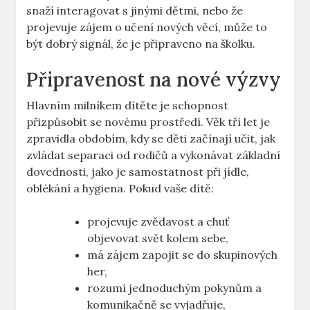
snaží interagovat s jinými‌ dětmi, nebo že
projevuje zájem o učení nových věcí, může to
být dobrý signál, že je připraveno na školku.
Připravenost na nové výzvy
Hlavním milníkem dítěte je schopnost
přizpůsobit se‌ novému prostředí. Věk tří let‌ je
zpravidla obdobím, kdy se děti začínají učit, ⁤jak
⁢zvládat separaci od rodičů a vykonávat základní
dovednosti, jako je samostatnost při jídle,‍
oblékání a hygiena. Pokud vaše dítě:
projevuje zvědavost a chuť ​
objevovat svět kolem sebe,
má zájem zapojit se do skupinových
her,
rozumí jednoduchým pokynům a
komunikačně‌ se vyjadřuje,