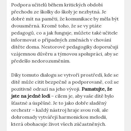
Podpora učitelů během kritických období
přechodu⁤ ze školky do školy je nezbytná. Je
dobré mít⁤ na paměti, že komunikace by měla být
dvousměrná. ⁢Kromě toho, ​že se vy ptáte
pedagogů, co a‍ jak funguje, můžete‍ také učitele
informovat o případných změnách v chování
dítěte⁣ doma. Nestorové pedagogiky doporučují
vzájemnou důvěru a týmovou spolupráci, ​aby​ se
předešlo ‍nedorozuměním.
Díky tomuto dialogu se vytvoří prostředí, kde se
dítě může cítit bezpečně a ⁣podporovaně, což se⁣
pozitivně odrazí na jeho vývoji.
Pamatujte, že
jste​ na jedné lodi
– cílem je,​ aby vaše dítě bylo
šťastné a úspěšné. Je to⁣ jako⁣ dobře‍ sladěný
orchestr – každý nástroj hraje svou roli, ale
dohromady vytvářejí harmonickou melodii,
která​ obohacuje život všech ⁣zúčastněných.