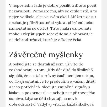
V neposlední ⁣řadě je dobré posílit u dítěte pocit
nezávislosti.⁤ Pomozte mu, aby se ‍cítilo ​jistě, ⁤a to
nejen ve škole, ale‍ i ve svém okolí. Můžete zkusit
nechat je příležitostně si vybrat‍ oblečení nebo
‍samostatně se obléct. Tato malá rozhodnutí
mohou⁢ zlepšit jejich sebevědomí a připravit je
na dobrodružství, které‍ je v školce čeká.
Závěrečné myšlenky
A pokud jste se⁣ dostali až sem, už víte,⁤ že⁢
rozhodování ​o tom, „Kdy dát dítě do školky? 5
signálů, ⁣že⁤ nastal správný čas!“ ⁢není jen o tom,
co říkají ostatní. Je⁤ to především o vašem dítěti
a jeho potřebách.‌ Sledujte zmíněné signály s
láskou a‌ pozorností⁢ – a⁢ nebojte ⁤se přirozeného
úsměvu, když se děti chystají na nové
‍dobrodružství. Vždyť vy víte,‍ že každá školková