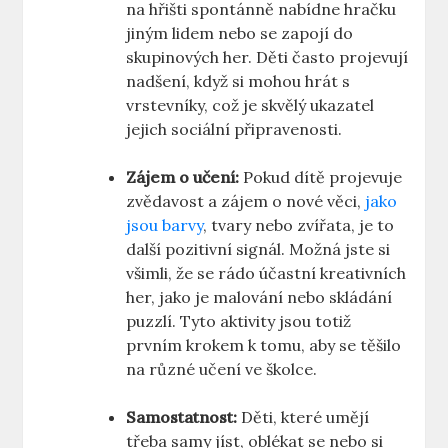
na hřišti spontánně nabídne hračku
jiným lidem nebo se zapojí do
skupinových her. Děti často projevují
nadšení, když si mohou hrát s
vrstevníky, což je skvělý ukazatel
jejich sociální připravenosti.
Zájem o⁤ učení:
Pokud dítě projevuje‌
zvědavost a zájem o⁢ nové věci,
jako
jsou barvy
, tvary​ nebo zvířata, je to
další pozitivní⁢ signál. Možná jste si
všimli, že⁢ se rádo účastní kreativních
⁢her,‌ jako je‍ malování nebo skládání
puzzlí. Tyto aktivity ​jsou totiž
prvním krokem ‍k tomu, aby se ​těšilo
na různé ⁤učení ve ⁢školce.
Samostatnost:
Děti, které umějí
třeba samy jíst, oblékat⁣ se nebo si