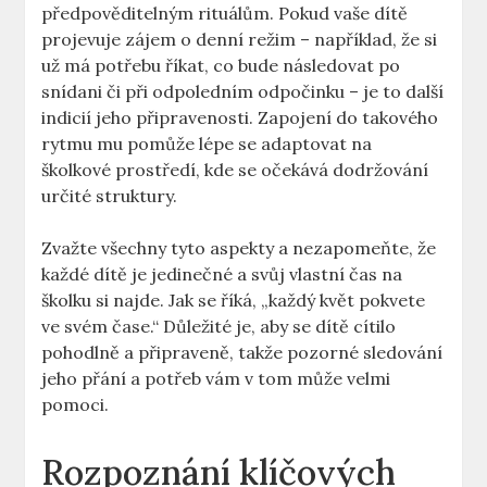
předpověditelným rituálům. Pokud vaše dítě
projevuje zájem o‍ denní režim – například, ‌že si
už má potřebu říkat, co bude následovat po
snídani či při odpoledním odpočinku – je to další
indicií jeho připravenosti. Zapojení do takového⁤
rytmu mu pomůže lépe se adaptovat na
školkové prostředí, kde se očekává dodržování
určité struktury.
Zvažte všechny tyto aspekty a nezapomeňte, že
každé dítě je jedinečné a svůj vlastní čas na
školku si najde. ⁤Jak se říká, „každý ​květ‌ pokvete
ve svém čase.“ Důležité je, aby se ‌dítě‌ cítilo
pohodlně a připraveně,⁢ takže pozorné sledování
jeho přání a potřeb vám v tom může velmi‌
pomoci.
Rozpoznání klíčových