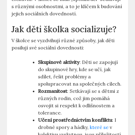
s různými osobnostmi, a to je klíčem k budování
jejich sociálních dovedností.
Jak děti školka socializuje?
V školce ‌se vyzdvihují různé způsoby, jak děti
posilují ‌své sociální dovednosti:
Skupinové aktivity
: ​Děti ‍se ⁢zapojují
do skupinové hry, kde se učí, jak
sdílet, řešit problémy a
spolupracovat ⁣na společných cílech.
Rozmanitost
: ‌Setkávají se s⁣ dětmi z
‍různých rodin, což jim pomáhá
osvojit si respekt k odlišnostem a
tolerance.
Učení prostřednictvím konfliktu
: I
drobné spory a hádky,
které se
v
kolektivu vyskytnou, jsou příležitostí