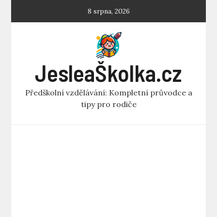
Skip
8 srpna, 2026
to
content
JesleaŠkolka.cz
Předškolní vzdělávání: Kompletní průvodce a
tipy pro rodiče