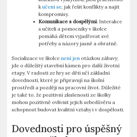
k⁢
učení se
, jak ​řešit konflikty a najít
kompromisy.
Komunikace s dospělými
: ⁢Interakce
s⁢ učiteli a pomocníky v ‍školce
pomáhá dětem vyjadřovat své
‌potřeby a názory jasně a obratně.
Socializace ve‍ školce
není jen
otázkou zábavy;
jde o důležitý stavební kámen ‌pro další ​životní
etapy. ⁢V radosti⁤ ze hry‌ se děti učí základní
dovednosti, které je připravují na ⁤školní
prostředí a později na ‍pracovní život. Důležité‍
je také to, že pozitivní zkušenosti ze školky
mohou pozitivně⁢ ovlivnit jejich sebedůvěru a
schopnost budovat‌ kvalitní vztahy i v dospělosti.
Dovednosti pro úspěšný⁤