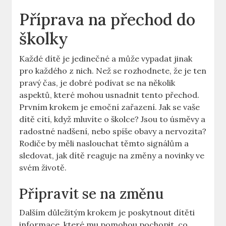
Příprava na přechod ​do
školky
Každé dítě je jedinečné a ‌může vypadat jinak
pro ⁢každého z nich. Než se rozhodnete, že je ten
pravý čas,⁢ je dobré podívat se na ‌několik
aspektů, které ⁤mohou usnadnit tento přechod.
Prvním krokem je emoční zařazení. Jak se vaše⁢
dítě cítí, když mluvíte​ o školce? Jsou to úsměvy a
radostné nadšení,⁣ nebo spíše ⁣obavy ​a nervozita?
⁣Rodiče by měli‍ naslouchat těmto signálům ⁣a
sledovat, jak dítě ​reaguje na ​změny a ‌novinky ve
svém životě.
Připravit se na ⁣změnu
Dalším ​důležitým krokem​ je poskytnout dítěti
informace, které mu pomohou pochopit, co