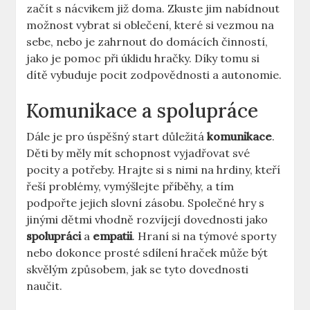
začít s nácvikem již doma. ⁢Zkuste jim nabídnout
možnost vybrat si oblečení, které si vezmou na
sebe, nebo ⁢je zahrnout ⁣do ⁤domácích činností,
jako je pomoc ‍při úklidu hračky. Díky tomu si
dítě ⁤vybuduje pocit zodpovědnosti a autonomie.
Komunikace a spolupráce
Dále​ je pro úspěšný start důležitá
komunikace
.
Děti by⁣ měly mít schopnost ​vyjadřovat své
pocity ⁣a potřeby. Hrajte si s nimi ​na hrdiny, kteří
řeší problémy, vymýšlejte příběhy, a tím
podpořte jejich slovní zásobu. Společné ‌hry s
jinými⁤ dětmi vhodně ⁤rozvíjejí dovednosti jako
spolupráci
a
empatii
. ⁤Hraní si na ⁢týmové sporty
nebo dokonce prosté sdílení‌ hraček může​ být
skvělým způsobem, jak se tyto dovednosti
naučit.