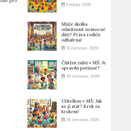
jsme pro
1 srpna, 2026
Může školka
odmítnout nemocné
dítě? Práva rodičů
odhalena!
31 července, 2026
Čištění zubů v MŠ: Je
opravdu povinné?
30 července, 2026
Učitelkou v MŠ: Jak
se jí stát? Krok za
krokem!
26 července, 2026