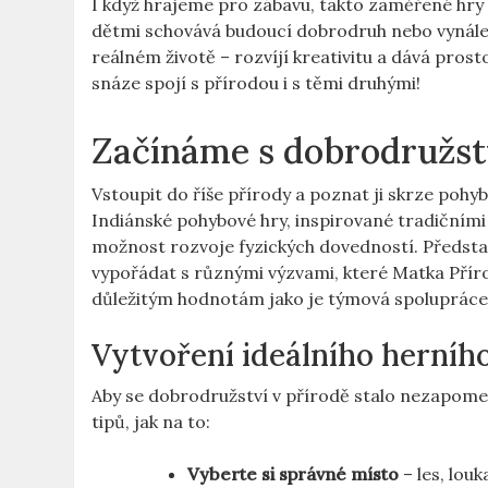
I když hrajeme pro zábavu, takto zaměřené hry 
dětmi schovává budoucí dobrodruh nebo vynálezc
reálném životě – rozvíjí kreativitu a dává prosto
snáze spojí s přírodou i s těmi druhými!
Začínáme s dobrodružst
Vstoupit do říše přírody a poznat ji skrze pohy
Indiánské pohybové hry, inspirované tradičními 
možnost rozvoje fyzických dovedností. Představt
vypořádat s různými výzvami, které Matka Přírod
důležitým hodnotám jako je týmová spolupráce 
Vytvoření ideálního herníh
Aby se dobrodružství v přírodě stalo nezapomen
tipů, jak na to:
Vyberte si správné místo
– les, lou