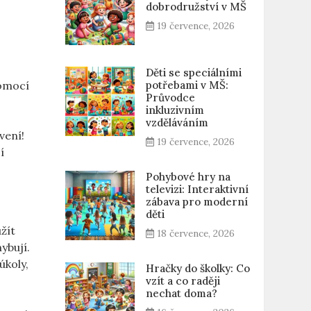
dobrodružství v MŠ
19 července, 2026
Děti se speciálními
pomocí
potřebami v MŠ:
Průvodce
inkluzivním
vzděláváním
vení!
19 července, 2026
í
Pohybové hry na
televizi: Interaktivní
zábava pro moderní
děti
žít
18 července, 2026
ybují.
úkoly,
Hračky do školky: Co
vzít a co raději
nechat doma?