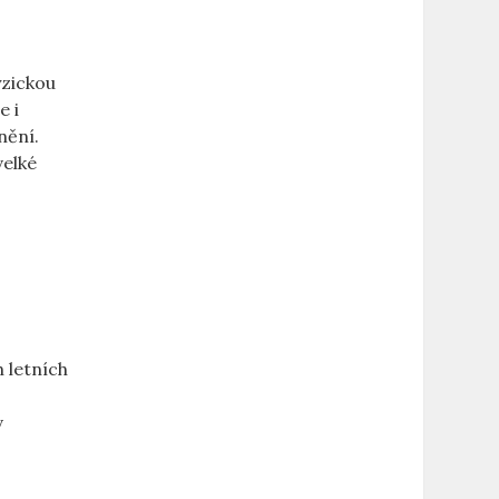
yzickou
e i
nění.
velké
 letních
v