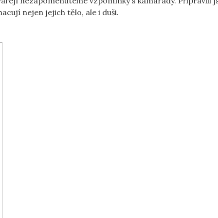
tvářejí nezapomenutelné vzpomínky s kamarády. Připravili 
cují nejen jejich tělo, ale i duši.