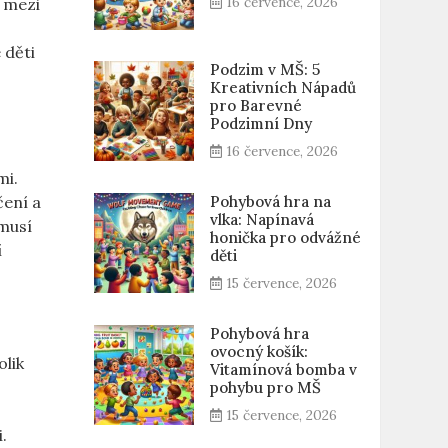
16 července, 2026
e mezi
 děti
Podzim v MŠ: 5
Kreativních Nápadů
pro Barevné
Podzimní Dny
16 července, 2026
mi.
čení a
Pohybová hra na
vlka: Napínavá
 musí
honička pro odvážné
í
děti
15 července, 2026
Pohybová hra
ovocný košík:
olik
Vitamínová bomba v
pohybu pro MŠ
15 července, 2026
.