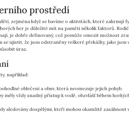
erního prostředí
dětí, zejména když se bavíme o aktivitách, které zahrnují f
ybových her je důležité mít na paměti několik faktorů. Rodič
 konají, je dobře definovaný, což pomůže omezit možnost zra
 se ujistit, že jsou odstraněny veškeré překážky, jako jsou 
ůsobit úraz.
aní
ty, například:
pohodlné oblečení a obuv, která neomezuje jejich pohyb.
aby měly vždy snadný přístup k vodě, obzvlášť během horkých
ždy sledovány dospělými, kteří mohou okamžitě zasáhnout 