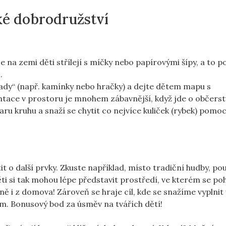
ké dobrodružství
e na zemi děti střílejí s míčky nebo papírovými šípy, a to 
.
ady“ (např. kamínky nebo hračky) a dejte dětem mapu s
entace v prostoru je mnohem zábavnější, když jde o občerst
aru kruhu a snaží se chytit co nejvíce kuliček (rybek) pomoc
t o další prvky. Zkuste například, místo tradiční hudby, pou
ti si tak mohou lépe představit prostředí, ve kterém se poh
ně i z domova! Zároveň se hraje cíl, kde se snažíme vyplnit 
m. Bonusový bod za úsměv na tvářích dětí!