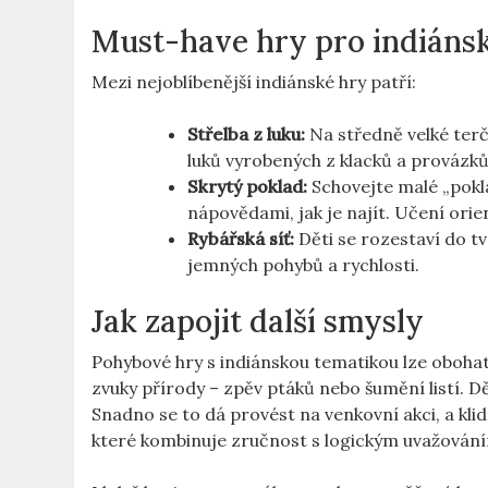
Must-have hry pro indiáns
Mezi nejoblíbenější indiánské hry patří:
Střelba z luku:
Na středně velké terč
luků vyrobených z klacků a provázků
Skrytý poklad:
Schovejte malé „pokl
nápovědami, jak je najít. Učení ori
Rybářská síť:
Děti se rozestaví do tv
jemných pohybů a rychlosti.
Jak zapojit další smysly
Pohybové hry s indiánskou tematikou lze obohati
zvuky přírody – zpěv ptáků nebo šumění listí. Dě
Snadno se to dá provést na venkovní akci, a klid
které kombinuje zručnost s logickým uvažování