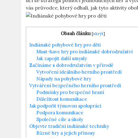
učí se strategii pomocí jednoduchých her a vy
vás průvodce, který odhalí, jak tyto aktivity oboha
Obsah článku
[
skrýt
]
Indiánské pohybové hry pro děti
Must-have hry pro indiánské dobrodružství
Jak zapojit další smysly
Začínáme s dobrodružstvím v přírodě
Vytvoření ideálního herního prostředí
Nápady na pohybové hry
Vytváření bezpečného herního prostředí
Podmínky pro bezpečné hraní
Důležitost komunikace
Jak podpořit týmovou spolupráci
Podpora komunikace
Společné cíle a úkoly
Objevte tradiční indiánské techniky
Různé hry a jejich přínosy