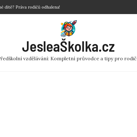
 dítě? Práva rodičů odhalena!
povinné?
 Krok za krokem!
y a fakta o předškolní péči
ní rej v pohybu pro MŠ
JesleaŠkolka.cz
ředškolní vzdělávání: Kompletní průvodce a tipy pro rodi