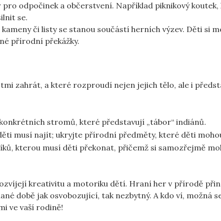
 pro odpočinek a občerstvení. Například piknikový koutek, 
lnit se.
, kameny či listy se stanou součástí herních výzev. Děti si 
zné přírodní překážky.
mi zahrát, a které rozproudí nejen jejich tělo, ale i předst
 konkrétních stromů, které představují „tábor“ indiánů.
ěti musí najít; ukryjte přírodní předměty, které děti mohou
cíků, kterou musí děti překonat, přičemž si samozřejmě m
ozvíjejí kreativitu a motoriku dětí. Hraní her v přírodě přin
hané době jak osvobozující, tak nezbytný. A kdo ví, možná s
i ve vaší rodině!