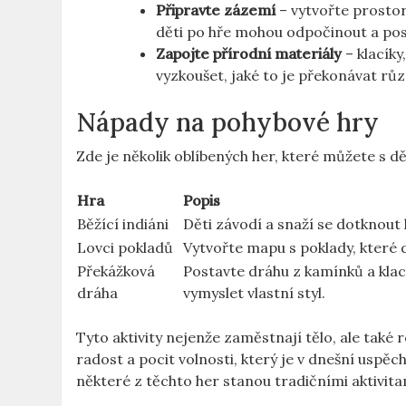
Připravte zázemí
– vytvořte prostor
děti po hře mohou odpočinout a posi
Zapojte přírodní materiály
– klacíky
vyzkoušet, jaké to je překonávat rů
Nápady na pohybové hry
Zde je několik oblíbených her, které můžete s dět
Hra
Popis
Běžící indiáni
Děti závodí a snaží se dotknout
Lovci pokladů
Vytvořte mapu s poklady, které d
Překážková
Postavte dráhu z kamínků a kla
dráha
vymyslet vlastní styl.
Tyto aktivity nejenže zaměstnají tělo, ale také r
radost a pocit volnosti, který je v dnešní uspěc
některé z těchto her stanou tradičními aktivitam