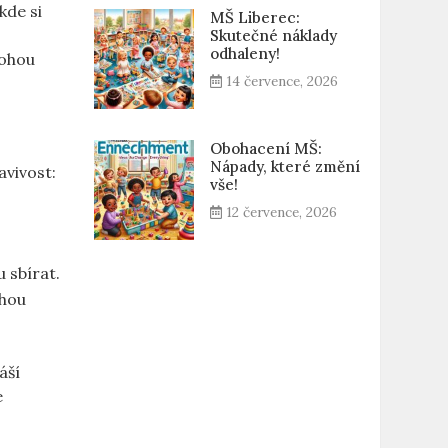
kde si
MŠ Liberec:
Skutečné náklady
odhaleny!
mohou
14 července, 2026
Obohacení MŠ:
Nápady, které změní
avivost:
vše!
12 července, 2026
 sbírat.
ohou
áší
e