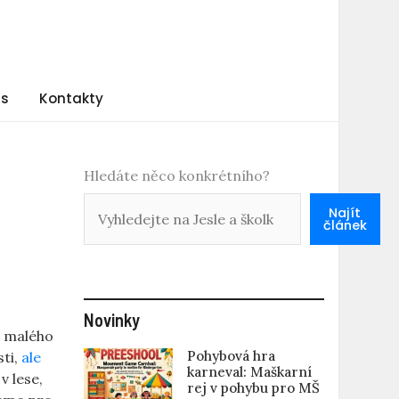
ás
Kontakty
Hledáte něco konkrétního?
Najít
článek
Novinky
v malého
Pohybová hra
sti,
ale
karneval: Maškarní
v lese,
rej v pohybu pro MŠ