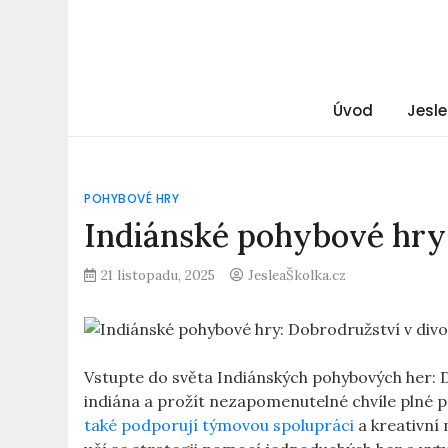
Úvod
Jesle
POHYBOVÉ HRY
Indiánské pohybové hry
21 listopadu, 2025
JesleaŠkolka.cz
Vstupte do světa Indiánských pohybových her: 
indiána a prožít nezapomenutelné chvíle plné p
také podporují týmovou spolupráci
a kreativní m