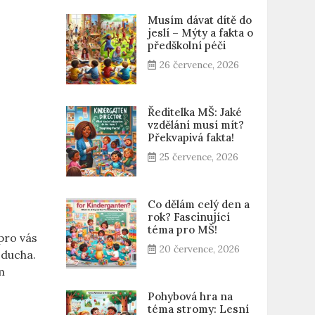
Musím dávat dítě do
jeslí – Mýty a fakta o
předškolní péči
26 července, 2026
Ředitelka MŠ: Jaké
vzdělání musí mít?
Překvapivá fakta!
25 července, 2026
Co dělám celý den a
rok? Fascinující
téma pro MŠ!
pro vás
20 července, 2026
 ducha.
m
Pohybová hra na
téma stromy: Lesní