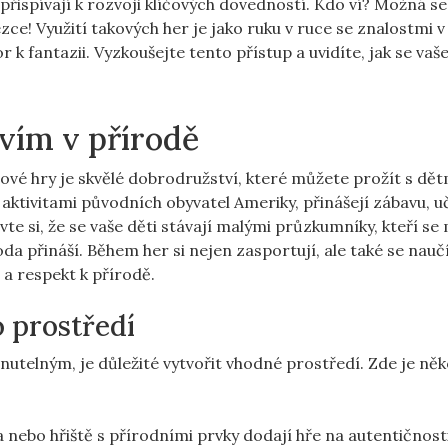
přispívají k rozvoji klíčových dovedností. Kdo ví? Možná s
e! Využití takových her je jako ruku v ruce se znalostmi v
r k fantazii. Vyzkoušejte tento přístup a uvidíte, jak se vaše
vím v přírodě
bové hry je skvělé dobrodružství, které můžete prožít s dět
aktivitami původních obyvatel Ameriky, přinášejí zábavu, u
e si, že se vaše děti stávají malými průzkumníky, kteří se
a přináší. Během her si nejen zasportují, ale také se nauč
a respekt k přírodě.
o prostředí
utelným, je důležité vytvořit vhodné prostředí. Zde je něk
ka nebo hřiště s přírodními prvky dodají hře na autentičnosti