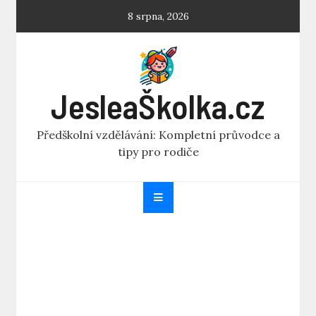
Skip
8 srpna, 2026
to
content
JesleaŠkolka.cz
Předškolní vzdělávání: Kompletní průvodce a
tipy pro rodiče