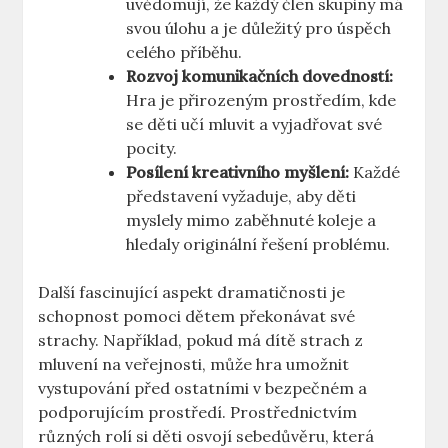
uvědomují, že každý člen skupiny má
svou úlohu a je důležitý pro úspěch
celého příběhu.
Rozvoj komunikačních dovedností:
Hra je přirozeným prostředím, kde
se děti učí mluvit a vyjadřovat své
pocity.
Posílení kreativního myšlení:
Každé
představení vyžaduje, aby děti
myslely mimo zaběhnuté koleje a
hledaly originální řešení problému.
Další fascinující aspekt dramatičnosti je
schopnost pomoci dětem překonávat své
strachy. Například, pokud má dítě strach z
mluvení na veřejnosti, může hra umožnit
vystupování před ostatními v bezpečném a
podporujícím prostředí. Prostřednictvím
různých rolí si děti osvojí sebedůvěru, která