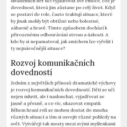
divadelních her učí vyjadřovat své emoce, což je
dovednost, která jim zůstane po celý život. Když
se postaví do role, často traktují situace, které
by jinak mohly být obtížné nebo bolestné,
zábavně a hravě. Tímto způsobem dochází k
přirozenému odbourávání stresu a úzkosti. A
kdo by si nepamatoval, jak smíchem lze vyřešit i
ty nejnáročnější situace?
Rozvoj komunikačních
dovedností
Jedním z největších přínosů dramatické výchovy
je rozvoj komunikačních dovedností. Děti se učí
nejen mluvit, ale i naslouchat, vyjadřovat se
jasně a přesně, a co víc, ukazovat empatii.
Během hraní rolí se mohou dostat do mnoha
různých situací a tím si osvojit různé pohledy na
svět. Vytvářejí tak mosty mezi svými myšlenkami