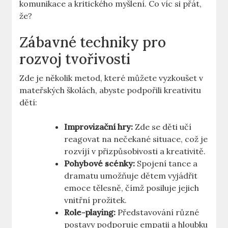
komunikace a kritického myšlení. Co víc si přát,
že?
Zábavné techniky pro
rozvoj tvořivosti
Zde je několik metod, které můžete vyzkoušet v
mateřských školách, abyste podpořili kreativitu
dětí:
Improvizační hry:
Zde se děti učí
reagovat na nečekané situace, což je
rozvíjí v přizpůsobivosti a kreativitě.
Pohybové scénky:
Spojení tance a
dramatu umožňuje dětem vyjádřit
emoce tělesně, čímž posiluje jejich
vnitřní prožitek.
Role-playing:
Představování různé
postavy podporuje empatii a hloubku