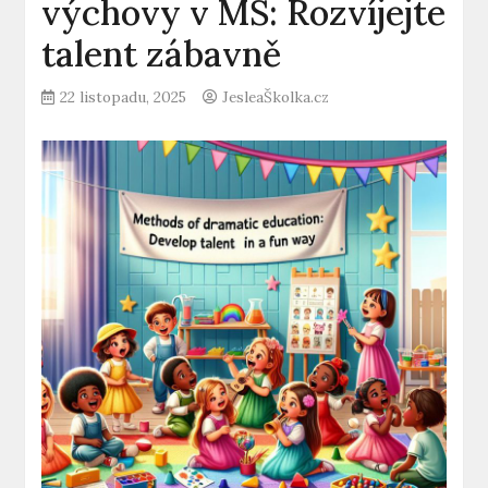
výchovy v MŠ: Rozvíjejte
talent zábavně
22 listopadu, 2025
JesleaŠkolka.cz