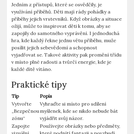
Jedním z přístupů, které se osvědčily, je
využívání příběhů. Děti mají rády pohádky a
příběhy jejich vrstevníků. Když obrázky a situace
ožijí, může to inspirovat děti k tomu, aby se
zapojily do samotného vyprávění. I jednoduchá
hra, kde každý řekne jednu větu příběhu, muže
posílit jejich sebevědomí a schopnost
vyjadřovat se. Takové aktivity pak promění třídu
v místo plné radosti a tvůrčí energie, kde je
každé dítě vítáno.
Praktické tipy
Tip
Popis
Vytvořte
Vyhraďte si místo pro sdílení
„Bezpečnou
myšlenek, kde se nikdo nebude bát
zónu“
vyjádřit svůj názor.
Zapojte
Používejte obrázky nebo předměty,
vizuální
které podnítí fantazii a povzbudí