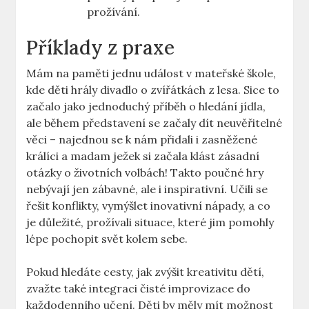
prožívání.
Příklady z praxe
Mám na paměti jednu událost v mateřské škole,
kde děti hrály divadlo o zvířátkách z lesa. Sice to
začalo jako jednoduchý příběh o hledání jídla,
ale během představení se začaly dít neuvěřitelné
věci – najednou se k nám přidali i zasněžené
králíci a madam ježek si začala klást zásadní
otázky o životních volbách! Takto poučné hry
nebývají jen zábavné, ale i inspirativní. Učili se
řešit konflikty, vymýšlet inovativní nápady, a co
je důležité, prožívali situace, které jim pomohly
lépe pochopit svět kolem sebe.
Pokud hledáte cesty, jak zvýšit kreativitu dětí,
zvažte také integraci čisté improvizace do
každodenního učení. Děti by měly mít možnost