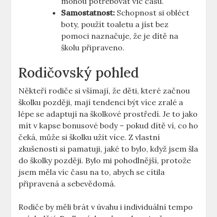
mohou potřebovat víc času.
Samostatnost:
Schopnost si obléct
boty, použít toaletu a jíst bez
pomoci naznačuje, že je dítě na
školu připraveno.
Rodičovský pohled
Někteří rodiče si všímají, že děti, které začnou
školku později, mají tendenci být více zralé a
lépe se adaptují na školkové prostředí. Je to jako
mít v kapse bonusové body – pokud dítě ví, co ho
čeká, může si školku užít více. Z vlastní
zkušenosti si pamatuji, jaké to bylo, když jsem šla
do školky později. Bylo mi pohodlnější, protože
jsem měla víc času na to, abych se cítila
připravená a sebevědomá.
Rodiče by měli brát v úvahu i individuální tempo