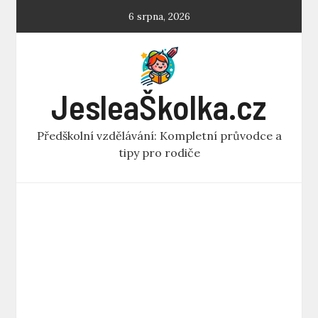
Skip
6 srpna, 2026
to
content
JesleaŠkolka.cz
Předškolní vzdělávání: Kompletní průvodce a
tipy pro rodiče