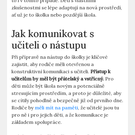
to i v tomto případě. Děti s vlastními
zkušenostmi se lépe adaptují na nová prostředí,
ať už je to školka nebo pozdější škola.
Jak komunikovat s
učiteli o nástupu
Při přípravě na nástup do školky je klíčové
zajistit, aby rodiče měli otevřenou a
konstruktivní komunikaci s učiteli.
Přístup k
učitelům by měl být přátelský a vstřícný.
Pro
děti může být škola novým a potenciálně
stresujícím prostředím, a proto je důležité, aby
se cítily pohodlně a bezpečně již od prvního dne.
Rodiče by
měli mít na paměti
, že učitelé jsou tu
pro ně i pro jejich děti, a že komunikace je
základem spolupráce.