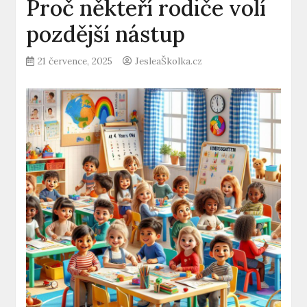
Proč někteří rodiče volí
pozdější nástup
21 července, 2025
JesleaŠkolka.cz