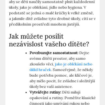
aby se děti naučily samostatně plnit každodenní
úkoly, jako je oblékání, jídlo nebo hygiena. V
podstatě se jedná o malé krůčky k velké změně,
a jakmile dítě zvládne tyto drobné úkoly, cítí se v
předškolním prostředí mnohem jistější.
Jak můžete posílit
nezávislost vašeho dítěte?
Povzbuzujte samostatnost:
Dejte
svému dítěti prostor, aby samo
zkoušelo věci,
jako je oblékání nebo
úklid hraček
. Samozřejmě, že někdy
bude potřeba pomoc, ale klíčové je,
aby mělo pocit, že zvládne i složitější
úkoly bez vaší asistence.
Vytvářejte rutiny:
Děti milují
opakování a rutiny. Poměňte klasické
činnosti jako umývání rukou nebo