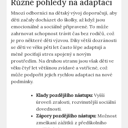
Různé pohledy na adaptaci
Mnozí odborníci na dětský vývoj doporučují, aby
děti začaly docházet do školky, až když jsou
emocionálně a sociálně připravené. To může
zahrnovat schopnost trávit čas bez rodičů, což
je pro některé děti výzvou. Díky větší dozránosti
se děti ve věku pěti let často lépe adaptují a
méně pociťují stres spojený s novým
prostředím. Na druhou stranu jsou však děti ve
věku čtyř let většinou zvídavé a vstřícné, což
může podpořit jejich rychlou adaptaci na nové
podmínky.
Klady pozdějšího nástupu:
Vyšší
úroveň zralosti, rozvinutější sociální
dovednosti.
Zápory pozdějšího nástupu:
Možnost
zmeškaní zážitků z předškolního