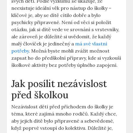
svých dětí. Podle výzkumů se ukazuje, že
neexistuje ideální věk pro nástup do školky –
klíčové je, aby se dítě cítilo dobře a bylo
psychicky připravené. Není od věci si položit
otázku, jak si dítě vede ve srovnání s vrstevníky,
ale zároveň je důležité si uvědomit, že každý
malý človíček je jedinečný a
má své vlastní
potřeby
. Možná byste mohli zvážit možnost
zapsat ho do předškolní přípravy, kde si vyzkouší
školkové aktivity bez potřeby úplného zapojení.
Jak posílit nezávislost
před školkou
Nezávislost dětí před příchodem do školky je
téma, které zajímá mnoho rodičů. Každý chce,
aby jejich dítě bylo připravené a sebevědomé,
když poprvé vstoupí do kolektivu. Důležité je,