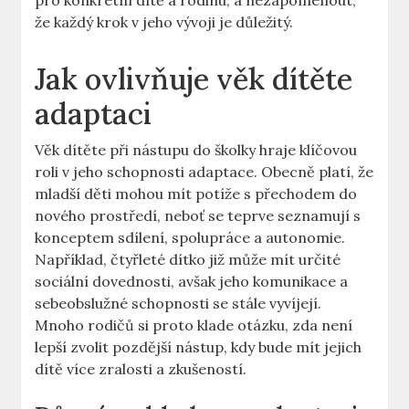
pro konkrétní dítě a rodinu, a nezapomenout,
že každý krok v jeho vývoji je důležitý.
Jak ovlivňuje věk dítěte
adaptaci
Věk dítěte při nástupu do školky hraje klíčovou
roli v jeho schopnosti adaptace. Obecně platí, že
mladší děti mohou mít potíže s přechodem do
nového prostředí, neboť se teprve seznamují s
konceptem sdílení, spolupráce a autonomie.
Například, čtyřleté dítko již může mít určité
sociální dovednosti, avšak jeho komunikace a
sebeobslužné schopnosti se stále vyvíjejí.
Mnoho rodičů si proto klade otázku, zda není
lepší zvolit pozdější nástup, kdy bude mít jejich
dítě více zralosti a zkušeností.