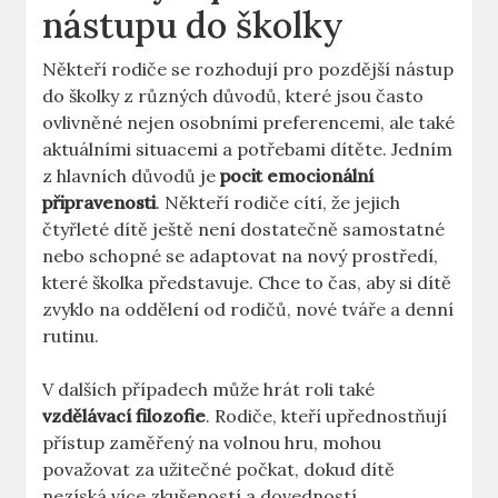
nástupu do školky
Někteří rodiče se rozhodují pro pozdější nástup
do školky z různých důvodů, které jsou často
ovlivněné nejen osobními preferencemi, ale také
aktuálními situacemi a potřebami dítěte. Jedním
z hlavních důvodů je
pocit emocionální
připravenosti
. Někteří rodiče cítí, že jejich
čtyřleté dítě ještě není dostatečně samostatné
nebo schopné se adaptovat na nový prostředí,
které školka představuje. Chce to čas, aby si dítě
zvyklo na oddělení od rodičů, nové tváře a denní
rutinu.
V dalších případech může hrát roli také
vzdělávací filozofie
. Rodiče, kteří upřednostňují
přístup zaměřený na volnou hru, mohou
považovat za užitečné počkat, dokud dítě
nezíská více zkušeností a dovedností