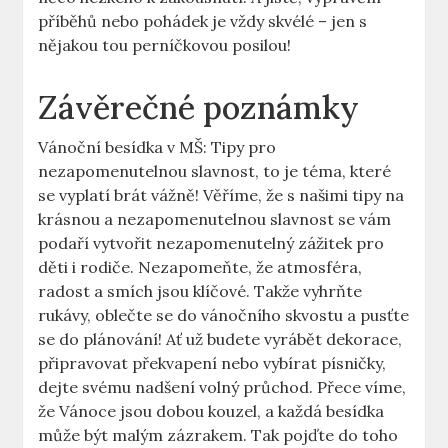
příběhů nebo pohádek je vždy skvélé – jen s
nějakou tou perníčkovou posilou!
Závěrečné poznámky
Vánoční besídka v MŠ: Tipy pro
nezapomenutelnou slavnost, to je téma, které
se vyplatí brát vážně! Věříme, že s našimi tipy na
krásnou a nezapomenutelnou slavnost se vám
podaří vytvořit nezapomenutelný zážitek pro
děti i rodiče. Nezapomeňte, že atmosféra,
radost a smích jsou klíčové. Takže vyhrňte
rukávy, oblečte se do vánočního skvostu a pusťte
se do plánování! Ať už budete vyrábět dekorace,
připravovat překvapení nebo vybírat písničky,
dejte svému nadšení volný průchod. Přece víme,
že Vánoce jsou dobou kouzel, a každá besídka
může být malým zázrakem. Tak pojďte do toho