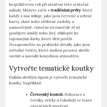
hrají klíčovou roli při utváření této sváteční
nálady. Můžete začít s
tradičními prvky
, které
každý z nás miluje, jako jsou červené a zelené
barvy, zlaté nebo stříbrné ozdoby, a
samozřejmě, vánoční stromeček! Ať už
použijete umělý nebo živý, obklopte ho
tajemnými dárky, které děti potěší.
Nezapomeňte na praktické detaily, jako jsou
světelné řetězy, které mohou prostor skvěle
osvítit a navodit kouzelnou atmosféru.
Vytvořte tematické koutky
Dalším skvělým tipem je vytvořit tematické
koutky. Například:
Čertovský koutek:
Dekorace s
čertíky, svíčky a čokolády ve tvaru
zázračných stvoření.