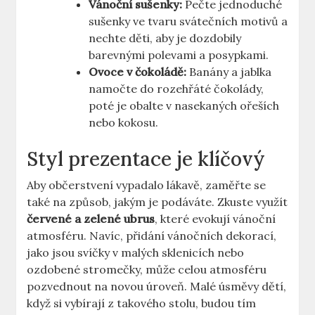
Vánoční sušenky:
Pečte jednoduché
sušenky ve tvaru svátečních motivů a
nechte děti, aby je dozdobily
barevnými polevami a posypkami.
Ovoce v čokoládě:
Banány a jablka
namočte do rozehřáté čokolády,
poté je obalte v nasekaných ořeších
nebo kokosu.
Styl prezentace je klíčový
Aby občerstvení vypadalo lákavě, zaměřte se
také na způsob, jakým je podáváte. Zkuste využít
červené a zelené ubrus
, které evokují vánoční
atmosféru. Navíc, přidání vánočních dekorací,
jako jsou svíčky v malých sklenicích nebo
ozdobené stromečky, může celou atmosféru
pozvednout na novou úroveň. Malé úsměvy dětí,
když si vybírají z takového stolu, budou tím