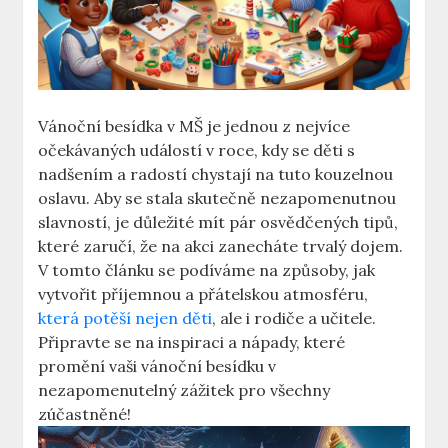
Vánoční besídka v MŠ je jednou z nejvíce
očekávaných událostí v roce, kdy se děti s
nadšením a radostí chystají na tuto kouzelnou
oslavu. Aby se stala skutečně nezapomenutnou
slavností, je důležité mít pár osvědčených tipů,
které zaručí, že na akci zanecháte trvalý dojem.
V tomto článku se podíváme na způsoby, jak
vytvořit příjemnou a přátelskou atmosféru,
která potěší nejen děti
, ale i rodiče a učitele.
Připravte se na inspiraci a nápady, které
promění vaši vánoční besídku v
nezapomenutelný zážitek pro všechny
zúčastněné!