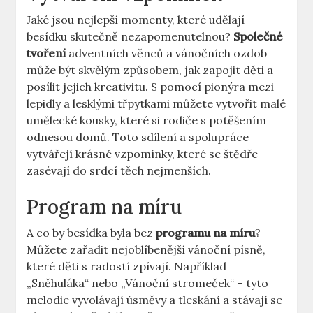
Jaké jsou nejlepší momenty, které udělají
besídku skutečně nezapomenutelnou?
Společné
tvoření
adventních věnců a vánočních ozdob
může být skvělým způsobem, jak zapojit děti a
posílit jejich kreativitu. S pomocí pionýra mezi
lepidly a lesklými třpytkami můžete vytvořit malé
umělecké kousky, které si rodiče s potěšením
odnesou domů. Toto sdílení a spolupráce
vytvářejí krásné vzpomínky, které se štědře
zasévají do srdcí těch nejmenších.
Program na míru
A co by besídka byla bez
programu na míru
?
Můžete zařadit nejoblíbenější vánoční písně,
které děti s radostí zpívají. Například
„Sněhuláka“ nebo „Vánoční stromeček“ – tyto
melodie vyvolávají úsměvy a tleskání a stávají se