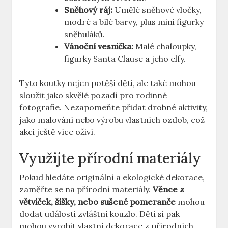
Sněhový ráj:
Umělé sněhové vločky,
modré a bílé barvy, plus mini figurky
sněhuláků.
Vánoční vesnička:
Malé chaloupky,
figurky Santa Clause a jeho elfy.
Tyto koutky nejen potěší děti, ale také mohou
sloužit jako skvělé pozadí pro rodinné
fotografie. Nezapomeňte přidat drobné aktivity,
jako malování nebo výrobu vlastních ozdob, což
akci ještě více oživí.
Využijte přírodní materiály
Pokud hledáte originální a ekologické dekorace,
zaměřte se na přírodní materiály.
Věnce z
větviček, šišky, nebo sušené pomeranče
mohou
dodat události zvláštní kouzlo. Děti si pak
mohou vyrobit vlastní dekorace z přírodních