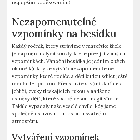
nejlepším poděkováním!
Nezapomenutelné
vzpomínky na besídku
Každý ročník, který strávíme v mateřské škole,
je naplněn malými kouzly, které přežijí i v našich
vzpomínkách. Vánoční besídka je jedním z těch
okamžiků, kdy se vytváří nezapomenutelné
vzpomínky, které rodiče a děti budou sdílet ještě
mnoho let po tom. Představte si vůni skořice a
jehličí, zvuky tleskajících rukou a nadšené
úsměvy dětí, které v sobě nesou magii Vánoc.
Takhle vypadaly naše veselé chvíle, kdy jsme
společně oslavovali radostnou sváteční
atmosféru.
Vytváření vzpomínek