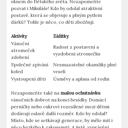
oknem do Dětského světa. Nezapomeňte
pozvat i Mikuláše! Kdo by odolal atraktivní
postavě, která se objevuje s plným pytlem
dárků? Tohle je něco, co děti zbožňují.
Aktivity
Zážitky
Vánoční
Radost z postavení a
stromeček
vyzdobení stromečku
zdobení
Společné zpívání
Nesmazatelné okamžiky plné
koled
veselí
Vystoupení dětí
Úsměvy a aplaus od rodin
Nezapomeňte také na
malou ochutnávku
vánočních dobrot na konci besídky. Domácí
perníčky nebo cukroví rozesílené mezi dětmi
dodávají oslavě další rozměr. Kdo by odolal?
Místo, kde se setkávají generace, by mělo mít i
něco hezkého k zakousnutí. A jistě, vyprávění