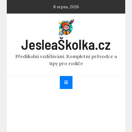
Skip
8 srpna, 2026
to
content
JesleaŠkolka.cz
Předškolní vzdělávání: Kompletní průvodce a
tipy pro rodiče