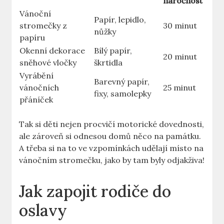
náročnost
Vánoční
Papír, lepidlo,
stromečky z
30 minut
nůžky
papíru
Okenní dekorace
Bílý papír,
20 minut
sněhové vločky
škrtidla
Vyrábění
Barevný papír,
vánočních
25 minut
fixy, samolepky
přáníček
Tak si děti nejen procvičí motorické dovednosti,
ale zároveň si odnesou domů něco na památku.
A třeba si na to ve vzpomínkách udělají místo na
vánočním stromečku, jako by tam byly odjakživa!
Jak zapojit rodiče do
oslavy