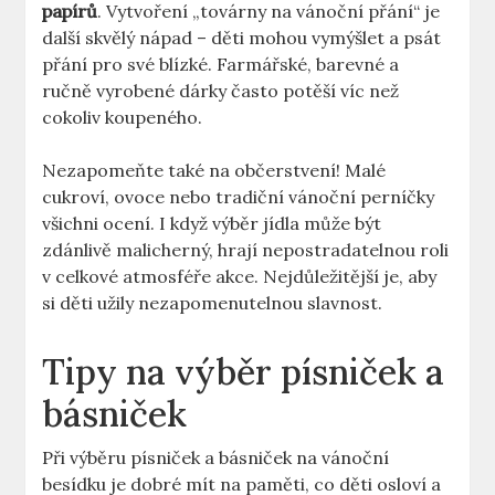
papírů
. Vytvoření „továrny na vánoční přání“ je
další skvělý nápad – děti mohou vymýšlet a psát
přání pro své blízké. Farmářské, barevné a
ručně vyrobené dárky často potěší víc než
cokoliv koupeného.
Nezapomeňte také na občerstvení! Malé
cukroví, ovoce nebo tradiční vánoční perníčky
všichni ocení. I když výběr jídla může být
zdánlivě malicherný, hrají nepostradatelnou roli
v celkové atmosféře akce. Nejdůležitější je, aby
si děti užily nezapomenutelnou slavnost.
Tipy na výběr písniček a
básniček
Při výběru písniček a básniček na vánoční
besídku je dobré mít na paměti, co děti osloví a