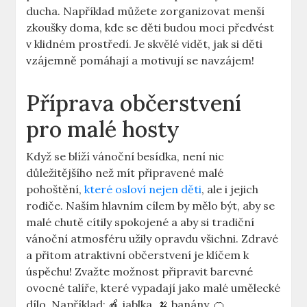
ducha. Například můžete zorganizovat menší
zkoušky doma, kde se děti budou moci předvést
v klidném prostředí. Je skvělé vidět, jak si děti
vzájemně pomáhají a motivují se navzájem!
Příprava občerstvení
pro malé hosty
Když se blíží vánoční besídka, není nic
důležitějšího než mít připravené malé
pohoštění,
které osloví nejen děti
, ale i jejich
rodiče. Naším hlavním cílem by mělo být, aby se
malé chutě cítily spokojené a aby si tradiční
vánoční atmosféru užily opravdu všichni. Zdravé
a přitom atraktivní občerstvení je klíčem k
úspěchu! Zvažte možnost připravit barevné
ovocné talíře, které vypadají jako malé umělecké
dílo. Například: 🍎 jablka, 🍌 banány, 🍊