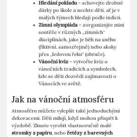
Hledání pokladu
– schovejte drobné
dárky po škole a nechte děti, ať je v
malých týmech hledají podle indicií.
Zimní olympiáda
– zorganizujte mini
soutěže v různých „zimních“
disciplínách, jako je běh na sněhu
(fiktivní, samozřejmě) nebo skoky
přes „ledovou řeku“ (obruče).
Vánoční kvíz
– vytvořte kvíz o
vánočních tradicích a symbolech,
kde se děti dozvědí zajímavosti o
Vánocích ve světě.
Jak na vánoční atmosféru
Atmosféru můžete vylepšit také jednoduchými
dekoracemi. Děti milují, když mohou přispět k
výzdobě. Zkuste vyrobit vlastnoručně malé
stromky z papíru
, nebo
řetězy z barevných