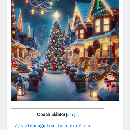
Obsah článku
[
skrýt
]
Vytvořte magickou atmosféru Vánoc