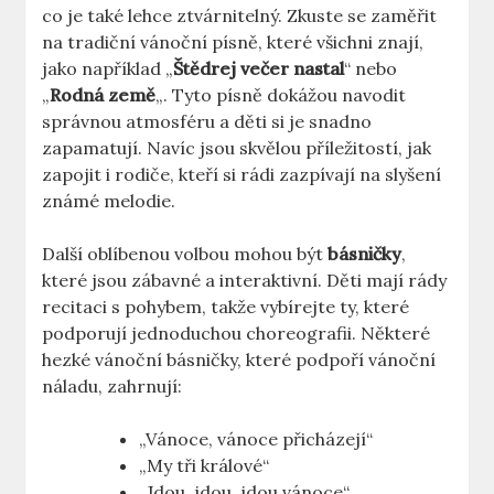
co je také lehce ztvárnitelný. Zkuste se zaměřit
na tradiční vánoční písně, které všichni znají,
jako například „
Štědrej večer nastal
“ nebo
„
Rodná země
„. Tyto písně dokážou navodit
správnou atmosféru a děti si je snadno
zapamatují. Navíc jsou skvělou příležitostí, jak
zapojit i rodiče, kteří si rádi zazpívají na slyšení
známé melodie.
Další oblíbenou volbou mohou být
básničky
,
které jsou zábavné a interaktivní. Děti mají rády
recitaci s pohybem, takže vybírejte ty, které
podporují jednoduchou choreografii. Některé
hezké vánoční básničky, které podpoří vánoční
náladu, zahrnují:
„Vánoce, vánoce přicházejí“
„My tři králové“
„Jdou, jdou, jdou vánoce“