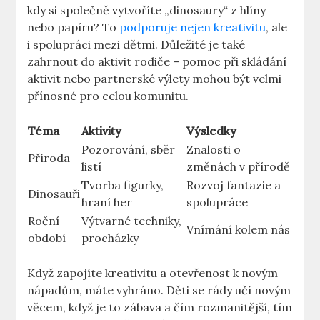
kdy si společně vytvoříte „dinosaury“ z hlíny
nebo papíru? To
podporuje nejen kreativitu
, ale
i spolupráci mezi dětmi. Důležité je také
zahrnout do aktivit rodiče – pomoc při skládání
aktivit nebo partnerské výlety mohou být velmi
přínosné pro celou komunitu.
Téma
Aktivity
Výsledky
Pozorování, sběr
Znalosti o
Příroda
listí
změnách v přírodě
Tvorba figurky,
Rozvoj fantazie a
Dinosauři
hraní her
spolupráce
Roční
Výtvarné techniky,
Vnímání kolem nás
období
procházky
Když zapojíte kreativitu a otevřenost k novým
nápadům, máte vyhráno. Děti se rády učí novým
věcem, když je to zábava a čím rozmanitější, tím