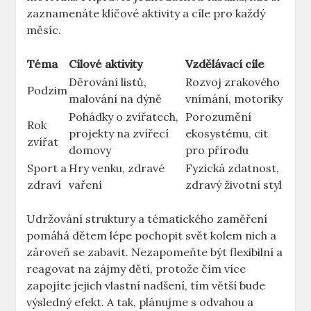
zaznamenáte klíčové aktivity a cíle pro každý
měsíc.
Téma
Cílové aktivity
Vzdělávací cíle
Děrování listů,
Rozvoj zrakového
Podzim
malování na dýně
vnímání, motoriky
Pohádky o zvířatech,
Porozumění
Rok
projekty na zvířecí
ekosystému, cit
zvířat
domovy
pro přírodu
Sport a
Hry venku, zdravé
Fyzická zdatnost,
zdraví
vaření
zdravý životní styl
Udržování struktury a tématického zaměření
pomáhá dětem lépe pochopit svět kolem nich a
zároveň se zabavit. Nezapomeňte být flexibilní a
reagovat na zájmy dětí, protože čím více
zapojíte jejich vlastní nadšení, tím větší bude
výsledný efekt. A tak, plánujme s odvahou a