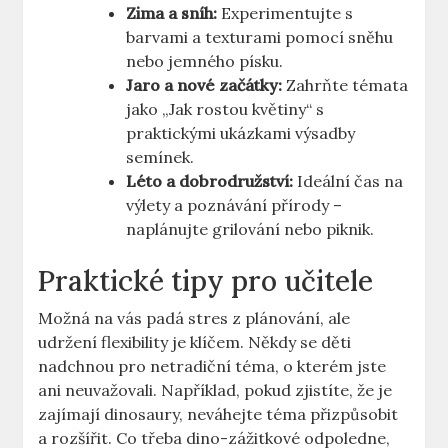
Zima a sníh:
Experimentujte s
barvami a texturami pomocí sněhu
nebo jemného písku.
Jaro a nové začátky:
Zahrňte témata
jako „Jak rostou květiny“ s
praktickými ukázkami výsadby
semínek.
Léto a dobrodružství:
Ideální čas na
výlety a poznávání přírody –
naplánujte grilování nebo piknik.
Praktické tipy pro učitele
Možná na vás padá stres z plánování, ale
udržení flexibility je klíčem. Někdy se děti
nadchnou pro netradiční téma, o kterém jste
ani neuvažovali. Například, pokud zjistíte, že je
zajímají dinosaury, neváhejte téma přizpůsobit
a rozšířit. Co třeba dino-zážitkové odpoledne,