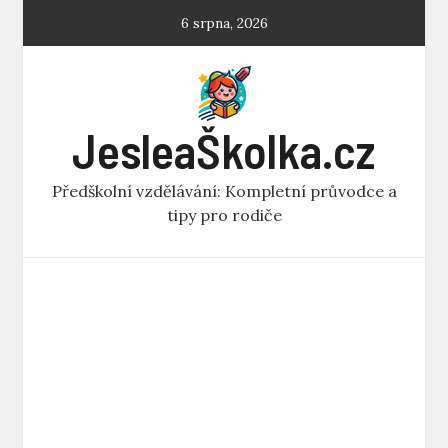
Skip
6 srpna, 2026
to
content
JesleaŠkolka.cz
Předškolní vzdělávání: Kompletní průvodce a
tipy pro rodiče