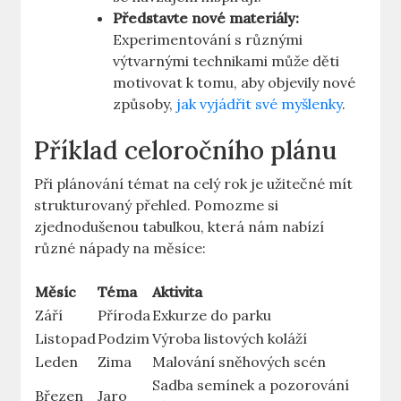
Představte nové materiály:
Experimentování s různými
výtvarnými technikami může děti
motivovat k tomu, aby objevily nové
způsoby,
jak vyjádřit své myšlenky
.
Příklad celoročního plánu
Při plánování témat na celý rok je užitečné mít
strukturovaný přehled. Pomozme si
zjednodušenou tabulkou, která nám nabízí
různé nápady na měsíce:
Měsíc
Téma
Aktivita
Září
Příroda
Exkurze do parku
Listopad
Podzim
Výroba listových koláží
Leden
Zima
Malování sněhových scén
Sadba semínek a pozorování
Březen
Jaro