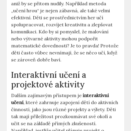
aniž by se přitom nudily. Například metoda
„učení hrou“ je nejen zábavná, ale také velmi
efektivní. Děti se prostřednictvím her učí
spolupracovat, rozvíjet kreativitu a zlepšovat
komunikaci. Kdo by si pomyslel, že malování
nebo výtvarné aktivity mohou podpořit
matematické dovednosti? Je to pravda! Protože
děti často vůbec nevnímají, že se něco učí, když
se zároveň dobře baví.
Interaktivní učení a
projektové aktivity
Dalším zajímavým přístupem je
interaktivní
učení
, které zahrnuje zapojení dětí do aktivních
činností, jako jsou různé projekty a výlety. Děti
tak mají příležitost prozkoumávat své okolí a
učit se na základě přímých zkušeností.
Například, jestliže učitel plánuje projekt o