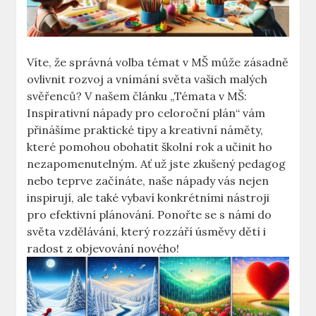
Víte, že správná volba témat v MŠ může zásadně
ovlivnit rozvoj a vnímání světa vašich malých
svěřenců? V našem článku „Témata v MŠ:
Inspirativní nápady pro celoroční plán“ vám
přinášíme praktické tipy a kreativní náměty,
které pomohou obohatit školní rok a učinit ho
nezapomenutelným. Ať už jste zkušený pedagog
nebo teprve začínáte, naše nápady vás nejen
inspirují, ale také vybaví konkrétními nástroji
pro efektivní plánování. Ponořte se s námi do
světa vzdělávání, který rozzáří úsměvy dětí i
radost z objevování nového!