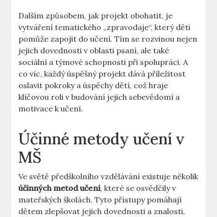
Dalším způsobem, jak projekt obohatit, je
vytváření tematického „zpravodaje“, který děti
pomůže zapojit do učení. Tím se rozvinou nejen
jejich dovednosti v oblasti psaní, ale také
sociální a týmové schopnosti při spolupráci. A
co víc, každý úspěšný projekt dává příležitost
oslavit pokroky a úspěchy dětí, což hraje
klíčovou roli v budování jejich sebevědomí a
motivace k učení.
Účinné metody učení v
MŠ
Ve světě předškolního vzdělávání existuje několik
účinných metod učení
, které se osvědčily v
mateřských školách. Tyto přístupy pomáhají
dětem zlepšovat jejich dovednosti a znalosti,