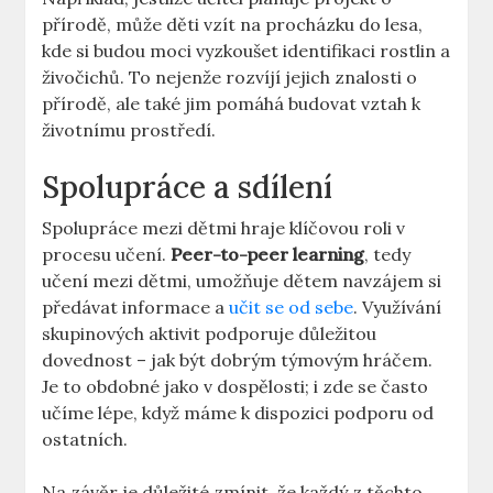
přírodě, může děti vzít na procházku do lesa,
kde si budou moci vyzkoušet identifikaci rostlin a
živočichů. To nejenže rozvíjí jejich znalosti o
přírodě, ale také jim pomáhá budovat vztah k
životnímu prostředí.
Spolupráce a sdílení
Spolupráce mezi dětmi hraje klíčovou roli v
procesu učení.
Peer-to-peer learning
, tedy
učení mezi dětmi, umožňuje dětem navzájem si
předávat informace a
učit se od sebe
. Využívání
skupinových aktivit podporuje důležitou
dovednost – jak být dobrým týmovým hráčem.
Je to obdobné jako v dospělosti; i zde se často
učíme lépe, když máme k dispozici podporu od
ostatních.
Na závěr je důležité zmínit, že každý z těchto