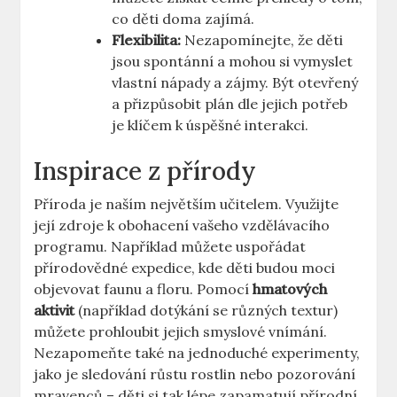
co děti doma zajímá.
Flexibilita:
Nezapomínejte, že děti
jsou spontánní a mohou si vymyslet
vlastní nápady a zájmy. Být otevřený
a přizpůsobit plán dle jejich potřeb
je klíčem k úspěšné interakci.
Inspirace z přírody
Příroda je naším největším učitelem. Využijte
její zdroje k obohacení vašeho vzdělávacího
programu. Například můžete uspořádat
přírodovědné expedice, kde děti budou moci
objevovat faunu a floru. Pomocí
hmatových
aktivit
(například dotýkání se různých textur)
můžete prohloubit jejich smyslové vnímání.
Nezapomeňte také na jednoduché experimenty,
jako je sledování růstu rostlin nebo pozorování
mravenců – děti si tak lépe zapamatují přírodní