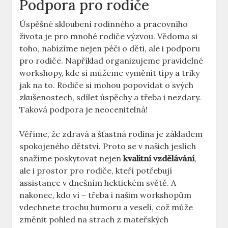
Podpora pro rodiče
Úspěšné skloubení rodinného a pracovního
života je pro mnohé rodiče výzvou. Vědoma si
toho, nabízíme nejen péči o děti, ale i podporu
pro rodiče. Například organizujeme pravidelné
workshopy, kde si můžeme vyměnit tipy a triky
jak na to. Rodiče si mohou popovídat o svých
zkušenostech, sdílet úspěchy a třeba i nezdary.
Taková podpora je neocenitelná!
Věříme, že zdravá a šťastná rodina je základem
spokojeného dětství. Proto se v našich jeslích
snažíme poskytovat nejen
kvalitní vzdělávání
,
ale i prostor pro rodiče, kteří potřebují
assistance v dnešním hektickém světě. A
nakonec, kdo ví – třeba i našim workshopům
vdechnete trochu humoru a veselí, což může
změnit pohled na strach z mateřských