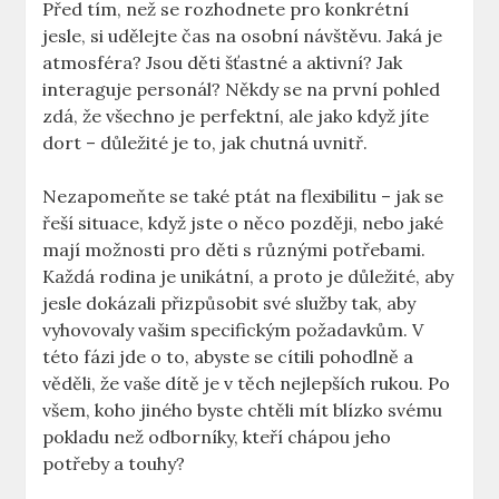
Před tím, než se rozhodnete pro konkrétní
jesle, si udělejte čas na osobní návštěvu. Jaká je
atmosféra? Jsou děti šťastné a aktivní? Jak
interaguje personál? Někdy se na první pohled
zdá, že všechno je perfektní, ale jako když jíte
dort – důležité je to, jak chutná uvnitř.
Nezapomeňte se také ptát na flexibilitu – jak se
řeší situace, když jste o něco později, nebo jaké
mají možnosti pro děti s různými potřebami.
Každá rodina je unikátní, a proto je důležité, aby
jesle dokázali přizpůsobit své služby tak, aby
vyhovovaly vašim specifickým požadavkům. V
této fázi jde o to, abyste se cítili pohodlně a
věděli, že vaše dítě je v těch nejlepších rukou. Po
všem, koho jiného byste chtěli mít blízko svému
pokladu než odborníky, kteří chápou jeho
potřeby a touhy?