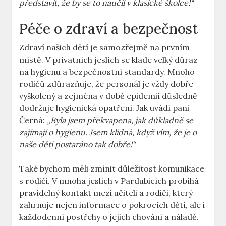
představit, že by se to naučil v klasické školce!“
Péče o zdraví a bezpečnost
Zdraví našich dětí je samozřejmě na prvním
místě. V privatních jeslích se klade velký důraz
na hygienu a bezpečnostní standardy. Mnoho
rodičů zdůrazňuje, že personál je vždy dobře
vyškolený a zejména v době epidemií důsledně
dodržuje hygienická opatření. Jak uvádí pani
Černá:
„Byla jsem překvapena, jak důkladně se
zajímají o hygienu. Jsem klidná, když vím, že je o
naše děti postaráno tak dobře!“
Také bychom měli zmínit důležitost komunikace
s rodiči. V mnoha jeslích v Pardubicích probíhá
pravidelný kontakt mezi učiteli a rodiči, který
zahrnuje nejen informace o pokrocích dětí, ale i
každodenní postřehy o jejich chování a náladě.