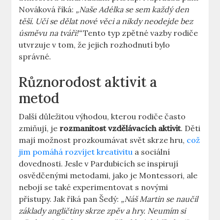
Nováková říká:
„Naše Adélka se sem každý den
těší. Učí se dělat nové věci a nikdy neodejde bez
úsměvu na tváři!“
Tento typ zpětné vazby rodiče
utvrzuje v tom, že jejich rozhodnutí bylo
správné.
Různorodost aktivit a
metod
Další důležitou výhodou, kterou rodiče často
zmiňují, je
rozmanitost vzdělávacích aktivit
. Děti
mají možnost prozkoumávat svět skrze hru,
což
jim pomáhá rozvíjet kreativitu
a sociální
dovednosti. Jesle v Pardubicích se inspirují
osvědčenými metodami, jako je Montessori, ale
nebojí se také experimentovat s novými
přístupy. Jak říká pan Šedý:
„Náš Martin se naučil
základy angličtiny skrze zpěv a hry. Neumím si