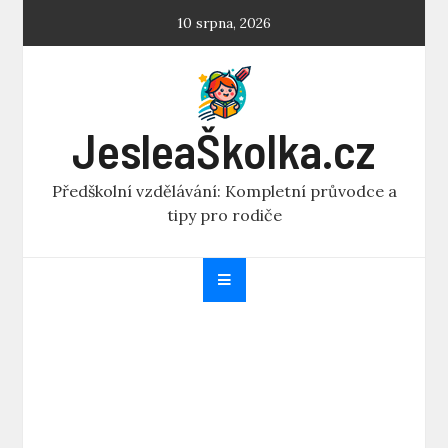
Skip
10 srpna, 2026
to
content
JesleaŠkolka.cz
Předškolní vzdělávání: Kompletní průvodce a
tipy pro rodiče