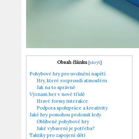
Obsah článku
[
skrýt
]
Pohybové hry pro uvolnění napětí
Hry, které rozproudí atmosféru
Jak na to správně
Význam her v nové třídě
Hravé formy interakce
Podpora spolupráce a kreativity
Jaké hry pomohou prolomit ledy
Oblíbené pohybové hry
Jaké vybavení je potřeba?
Taktiky pro zapojení dětí