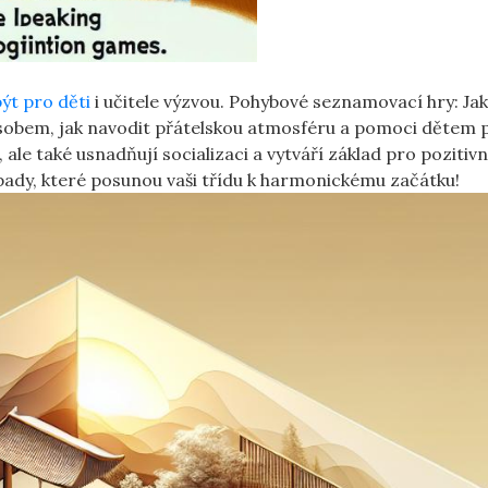
ýt pro děti
i učitele výzvou. Pohybové seznamovací hry: Ja
ůsobem, jak navodit přátelskou atmosféru a pomoci dětem 
le také usnadňují socializaci a vytváří základ pro pozitivn
ápady, které posunou vaši třídu k harmonickému začátku!