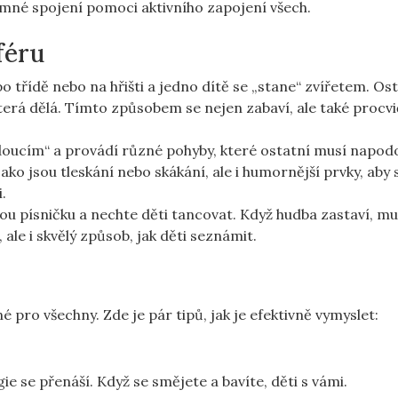
jemné spojení pomoci aktivního zapojení všech.
féru
 třídě nebo na hřišti a jedno dítě se „stane“ zvířetem. Os
terá dělá. Tímto způsobem se nejen zabaví, ale také procvi
doucím“ a provádí různé pohyby, které ostatní musí napodo
ko jsou tleskání nebo skákání, ale i humornější prvky, aby 
.
ou písničku a nechte děti tancovat. Když hudba zastaví, mu
 ale i skvělý způsob, jak děti seznámit.
 pro všechny. Zde je pár tipů, jak je efektivně vymyslet:
ie se přenáší. Když se smějete a bavíte, děti s vámi.