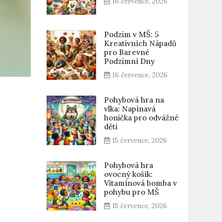
16 července, 2026
Podzim v MŠ: 5
Kreativních Nápadů
pro Barevné
Podzimní Dny
16 července, 2026
Pohybová hra na
vlka: Napínavá
honička pro odvážné
děti
15 července, 2026
Pohybová hra
ovocný košík:
Vitamínová bomba v
pohybu pro MŠ
15 července, 2026