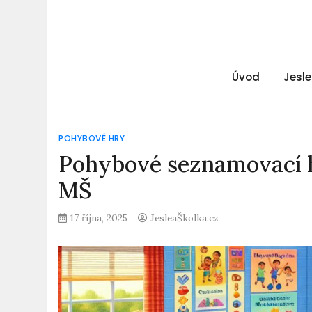
Úvod
Jesle
POHYBOVÉ HRY
Pohybové seznamovací hr
MŠ
17 října, 2025
JesleaŠkolka.cz