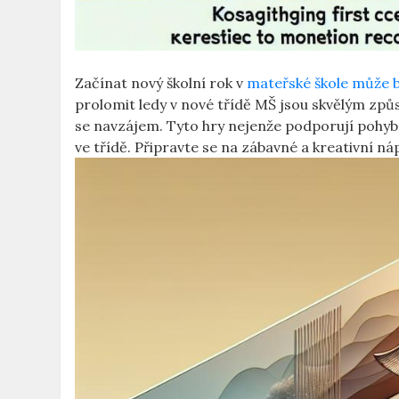
Začínat nový školní rok v
mateřské škole může b
prolomit ledy v nové třídě MŠ jsou skvělým zp
se navzájem. Tyto hry nejenže podporují pohyb, a
ve třídě. Připravte se na zábavné a kreativní n