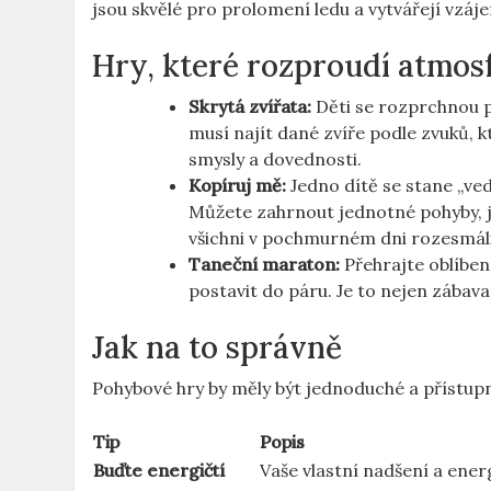
jsou skvělé pro prolomení ledu a vytvářejí vzá
Hry, které rozproudí atmos
Skrytá zvířata:
Děti se rozprchnou po
musí najít dané zvíře podle zvuků, k
smysly a dovednosti.
Kopíruj mě:
Jedno dítě se stane „ve
Můžete zahrnout jednotné pohyby, ja
všichni v pochmurném dni rozesmáli
Taneční maraton:
Přehrajte oblíben
postavit do páru. Je to nejen zábava,
Jak na to správně
Pohybové hry by měly být jednoduché a přístupné
Tip
Popis
Buďte energičtí
Vaše vlastní nadšení a energ