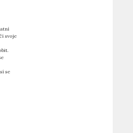
tatní
čí svoje
bit.
se
sí se