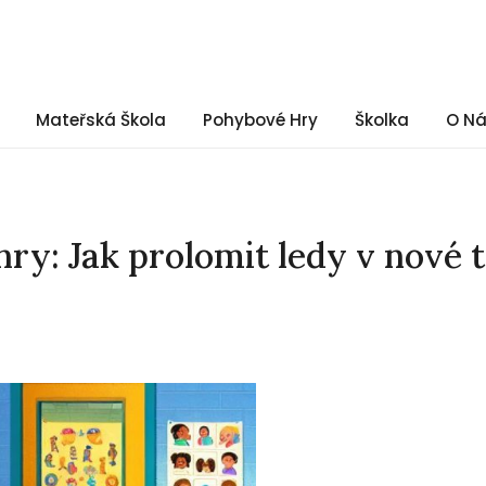
Mateřská Škola
Pohybové Hry
Školka
O N
y: Jak prolomit ledy v nové t