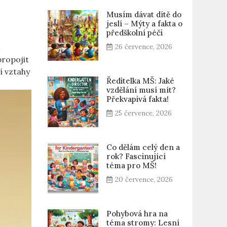
Musím dávat dítě do
jeslí – Mýty a fakta o
předškolní péči
k
26 července, 2026
propojit
í vztahy
Ředitelka MŠ: Jaké
vzdělání musí mít?
Překvapivá fakta!
25 července, 2026
Co dělám celý den a
rok? Fascinující
téma pro MŠ!
20 července, 2026
Pohybová hra na
téma stromy: Lesní