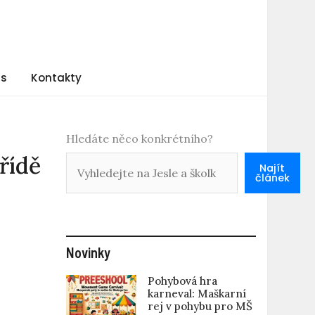
ás
Kontakty
Hledáte něco konkrétního?
řídě
Najít
článek
Novinky
Pohybová hra
karneval: Maškarní
rej v pohybu pro MŠ