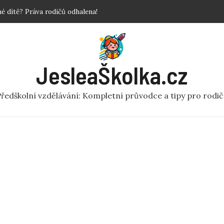
povinné?
 Krok za krokem!
y a fakta o předškolní péči
ní rej v pohybu pro MŠ
JesleaŠkolka.cz
 dítě? Práva rodičů odhalena!
ředškolní vzdělávání: Kompletní průvodce a tipy pro rodi