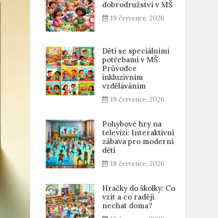
dobrodružství v MŠ
19 července, 2026
Děti se speciálními
potřebami v MŠ:
Průvodce
inkluzivním
vzděláváním
19 července, 2026
Pohybové hry na
televizi: Interaktivní
zábava pro moderní
děti
18 července, 2026
Hračky do školky: Co
vzít a co raději
nechat doma?