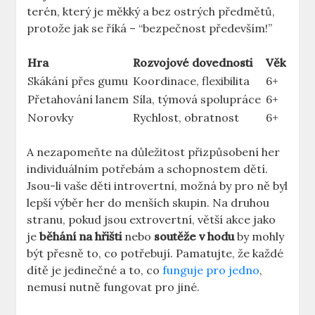
terén, který je měkký a bez ostrých předmětů,
protože jak se říká – “bezpečnost především!”
Hra
Rozvojové dovednosti
Věk
Skákání přes gumu
Koordinace, flexibilita
6+
Přetahování lanem
Síla, týmová spolupráce
6+
Norovky
Rychlost, obratnost
6+
A nezapomeňte na důležitost přizpůsobení her
individuálním potřebám a schopnostem dětí.
Jsou-li vaše děti introvertní, možná by pro ně byl
lepší výběr her do menších skupin. Na druhou
stranu, pokud jsou extrovertní, větší akce jako
je
běhání na hřišti
nebo
soutěže v hodu
by mohly
být přesně to, co potřebují. Pamatujte, že každé
dítě je jedinečné a to, co
funguje pro jedno
,
nemusí nutně fungovat pro jiné.