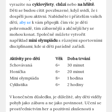
vyrazíte na
cyklovýlety
,
chůzi
nebo
na hřiště
.
Děti se budou cítit povzbuzené, když uvidí, že i
dospělí jsou aktivní. Nabídněte i přátelům vašich
dětí,
aby se
k vám připojili. čím víc je dětí
pohromadě, tím zábavnější a akčnější hry se
mohou konat. Společně můžete vytvořit
například
mini olympiádu
s různými sportovními
disciplínami, kde si děti parádně zařádí.
Aktivity pro děti
Věk
Doba trvání
Schovávaná
6+
30 minut
Honička
6+
20 minut
Mini olympiáda
8+
1 hodina
Cyklistika
6+
2 hodiny
V konečném důsledku, je důležité, aby děti viděly
pohyb jako zábavu a ne jako povinnost. Učení se
prostřednictvím her a pozitivní zkušenosti s