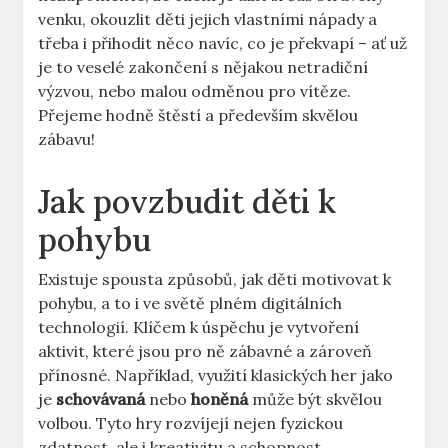
venku, okouzlit děti jejich vlastními nápady a
třeba i přihodit něco navíc, co je překvapí – ať už
je to veselé zakončení s nějakou netradiční
výzvou, nebo malou odměnou pro vítěze.
Přejeme hodně štěstí a především skvělou
zábavu!
Jak povzbudit děti k
pohybu
Existuje spousta způsobů, jak děti motivovat k
pohybu, a to i ve světě plném digitálních
technologií. Klíčem k úspěchu je vytvoření
aktivit, které jsou pro ně zábavné a zároveň
přínosné. Například, využití klasických her jako
je
schovávaná
nebo
honěná
může být skvělou
volbou. Tyto hry rozvíjejí nejen fyzickou
zdatnost, ale i kreativitu a schopnost