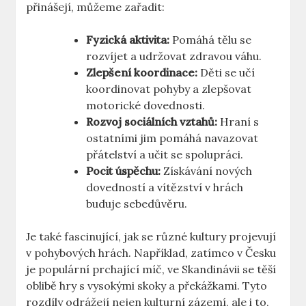
přinášejí, můžeme zařadit:
Fyzická aktivita:
Pomáhá tělu se
rozvíjet a udržovat zdravou váhu.
Zlepšení koordinace:
Děti se učí
koordinovat pohyby a zlepšovat
motorické dovednosti.
Rozvoj sociálních vztahů:
Hraní s
ostatními jim pomáhá navazovat
přátelství a učit se spolupráci.
Pocit úspěchu:
Získávání nových
dovedností a vítězství v hrách
buduje sebedůvěru.
Je také fascinující, jak se různé kultury projevují
v pohybových hrách. Například, zatímco v Česku
je populární prchající míč, ve Skandinávii se těší
oblibě hry s vysokými skoky a překážkami. Tyto
rozdíly odrážejí nejen kulturní zázemí, ale i to,