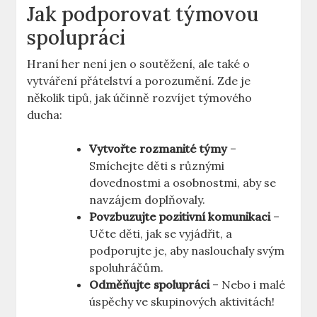
Jak podporovat týmovou
spolupráci
Hraní her není jen o soutěžení, ale také o
vytváření přátelství a porozumění. Zde je
několik tipů, jak účinně rozvíjet týmového
ducha:
Vytvořte rozmanité týmy
–
Smíchejte děti s různými
dovednostmi a osobnostmi, aby se
navzájem doplňovaly.
Povzbuzujte pozitivní komunikaci
–
Učte děti, jak se vyjádřit, a
podporujte je, aby naslouchaly svým
spoluhráčům.
Odměňujte spolupráci
– Nebo i malé
úspěchy ve skupinových aktivitách!