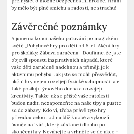
přemýšlet o možné bezpečnostní hrozbě. Hraní
by mělo být plné smíchu a radosti, ne strachu!
Závěrečné poznámky
A jsme na konci našeho putování po magickém
světě „Pohybové hry pro děti od 6 let: Akční hry
pro školáky: Zábava zaručena!“ Doufáme, že jste
objevili spoustu inspirativních nápadů, které
vaše děti zaručeně nadchnou a přimějí je k
aktivnímu pohybu. Jak jste se mohli přesvědčit,
akční hry nejen rozvíjejí fyzické schopnosti, ale
také posilují týmového ducha a rozvíjejí
kreativity. Takže, až se příště vaše ratolesti
budou nudit, nezapomeňte na naše tipy a pusťte
se do zábavy! Kdo ví, třeba právě tyto hry
přivedou celou rodinu blíž k sobě a vykouzlí
úsměv na tváři, který zůstane i dlouho po
skončení hry. Neváhejte a vrhněte se do akce –