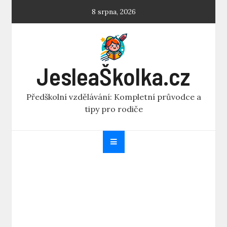
Skip
8 srpna, 2026
to
content
JesleaŠkolka.cz
Předškolní vzdělávání: Kompletní průvodce a
tipy pro rodiče