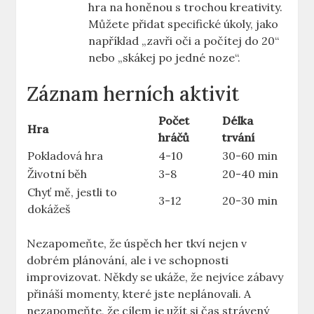
hra na honěnou s trochou kreativity.
Můžete přidat specifické úkoly, jako
například „zavři oči a počítej do 20“
nebo „skákej po jedné noze“.
Záznam herních aktivit
Počet
Délka
Hra
hráčů
trvání
Pokladová hra
4-10
30-60 min
Životní běh
3-8
20-40 min
Chyť mě, jestli to
3-12
20-30 min
dokážeš
Nezapomeňte, že úspěch her tkví nejen v
dobrém plánování, ale i ve schopnosti
improvizovat. Někdy se ukáže, že nejvíce zábavy
přináší momenty, které jste neplánovali. A
nezapomeňte, že cílem je užít si čas strávený