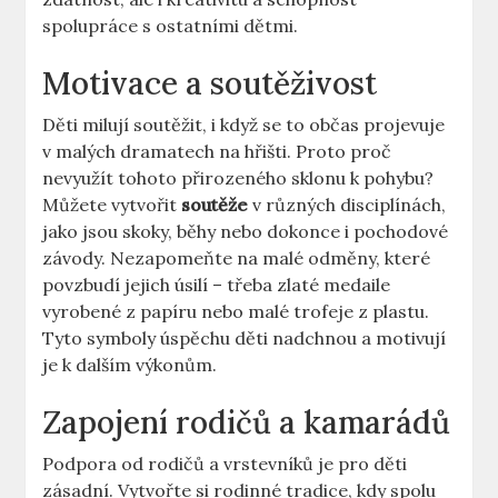
spolupráce s ostatními dětmi.
Motivace a soutěživost
Děti milují soutěžit, i když se to občas projevuje
v malých dramatech na hřišti. Proto proč
nevyužít tohoto přirozeného sklonu k pohybu?
Můžete vytvořit
soutěže
v různých disciplínách,
jako jsou skoky, běhy nebo dokonce i pochodové
závody. Nezapomeňte na malé odměny, které
povzbudí jejich úsilí – třeba zlaté medaile
vyrobené z papíru nebo malé trofeje z plastu.
Tyto symboly úspěchu děti nadchnou a motivují
je k dalším výkonům.
Zapojení rodičů a kamarádů
Podpora od rodičů a vrstevníků je pro děti
zásadní. Vytvořte si rodinné tradice, kdy spolu