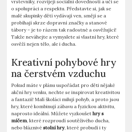
vrstevníky, rozvíjejí sociální dovednosti a učí se
o spolupráci a respektu. Představte si, jak se
malé skupinky dětí vydávají ven, smějí se a
probíhají skrze dopravní značky a stanové
tábory – je to rázem tak radostné a osvěžující!
Takže neváhejte a vymyslete si vlastní hry, které
osvěží nejen tělo, ale i ducha.
Kreativní pohybové hry
na čerstvém vzduchu
Pokud máte v plánu uspořádat pro děti nějaké
akční hry venku, nechte se inspirovat kreativitou
a fantazií! Malí školáci milují pohyb, a proto jsou
hry, které kombinují zábavu a fyzickou aktivitu,
naprosto ideální. Můžete vyzkoušet
hry s
míčem
, které rozproudí soutěživého ducha,
nebo bláznivé
stolní hry
, které probudí i ty