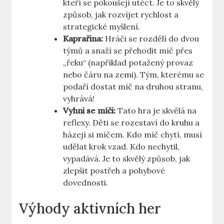
kteří se pokoušejí utéct. Je to skvělý
způsob, jak rozvíjet rychlost a
strategické myšlení.
Kaprařina:
Hráči se rozdělí do dvou
týmů a snaží se přehodit míč přes
„řeku“ (například potažený provaz
nebo čáru na zemi). Tým, kterému se
podaří dostat míč na druhou stranu,
vyhrává!
Vyhni se míči:
Tato hra je skvělá na
reflexy. Děti se rozestaví do kruhu a
házejí si míčem. Kdo míč chytí, musí
udělat krok vzad. Kdo nechytil,
vypadává. Je to skvělý způsob, jak
zlepšit postřeh a pohybové
dovednosti.
Výhody aktivních her