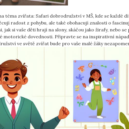
na téma zvířata: Safari dobrodružství v MŠ, kde se každé d
ují radost z pohybu, ale také obohacují znalosti o fascinu
 jak si vaše děti hrají na slony, skáčou jako žirafy, nebo se p
vé motorické dovednosti. Připravte se na inspirativní nápad
odružství ve světě zvířat bude pro vaše malé žáky nezapome