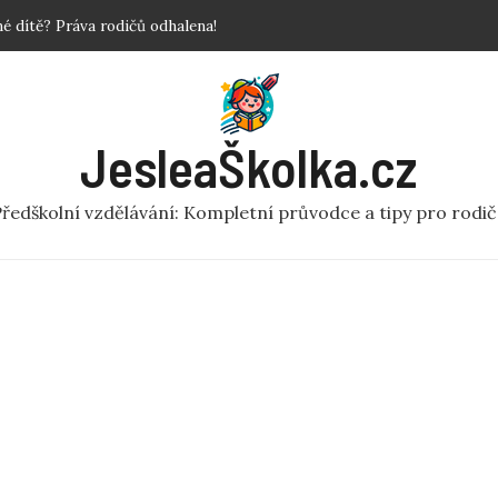
povinné?
 Krok za krokem!
y a fakta o předškolní péči
ní rej v pohybu pro MŠ
JesleaŠkolka.cz
 dítě? Práva rodičů odhalena!
ředškolní vzdělávání: Kompletní průvodce a tipy pro rodi