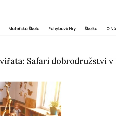
Mateřská Škola
Pohybové Hry
Školka
O N
ířata: Safari dobrodružství v