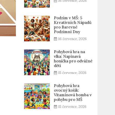
16 července, 2026
Podzim v MŠ: 5
Kreativních Nápadů
pro Barevné
Podzimní Dny
16 července, 2026
Pohybová hra na
vlka: Napínavá
honička pro odvážné
děti
15 července, 2026
Pohybová hra
ovocný košík:
Vitamínová bomba v
pohybu pro MŠ
15 července, 2026