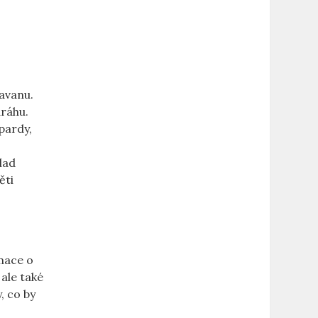
savanu.
ráhu.
pardy,
lad
ěti
rmace o
 ale také
, co by