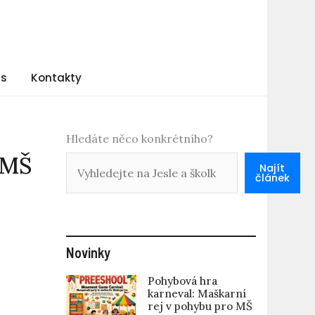
ás
Kontakty
Hledáte něco konkrétního?
 MŠ
Najít
článek
Novinky
Pohybová hra
karneval: Maškarní
rej v pohybu pro MŠ