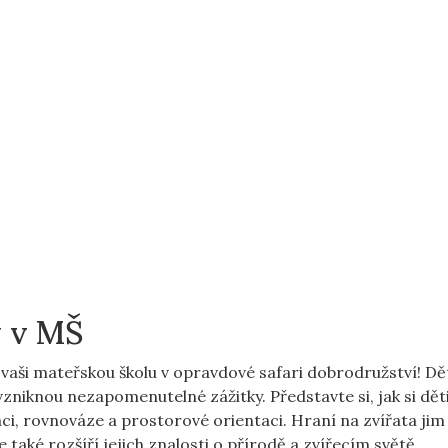
y v MŠ
aši mateřskou školu v opravdové safari dobrodružství! Dět
 vzniknou nezapomenutelné zážitky. Představte si, jak si děti
aci, rovnováze a prostorové orientaci. Hraní na zvířata jim
 také rozšíří jejich znalosti o přírodě a zvířecím světě.