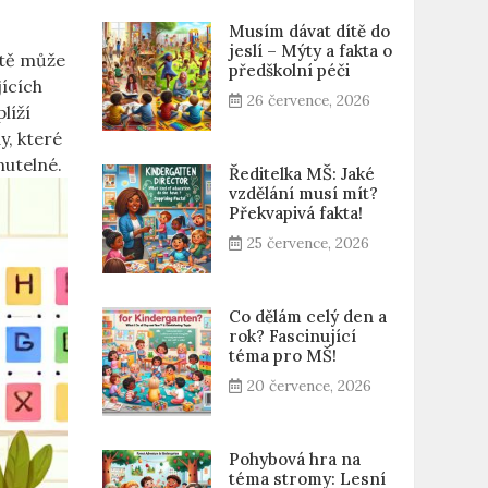
Musím dávat dítě do
jeslí – Mýty a fakta o
ítě může
předškolní péči
jících
26 července, 2026
líží
y, které
nutelné.
Ředitelka MŠ: Jaké
vzdělání musí mít?
Překvapivá fakta!
25 července, 2026
Co dělám celý den a
rok? Fascinující
téma pro MŠ!
20 července, 2026
Pohybová hra na
téma stromy: Lesní