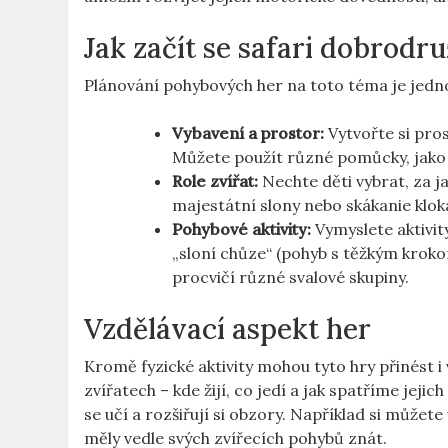
Jak začít se safari dobrodr
Plánování pohybových her na toto téma je jednod
Vybavení a prostor:
Vytvořte si pro
Můžete použít různé pomůcky, jako 
Role zvířat:
Nechte děti vybrat, za j
majestátní slony nebo skákanie kloka
Pohybové aktivity:
Vymyslete aktivit
„sloní chůze“ (pohyb s těžkým kroko
procvičí různé svalové skupiny.
Vzdělávací aspekt her
Kromě fyzické aktivity mohou tyto hry přinést 
zvířatech – kde žijí, co jedí a jak spatříme jeji
se učí a rozšiřují si obzory. Například si můžete
měly vedle svých zvířecích pohybů znát.