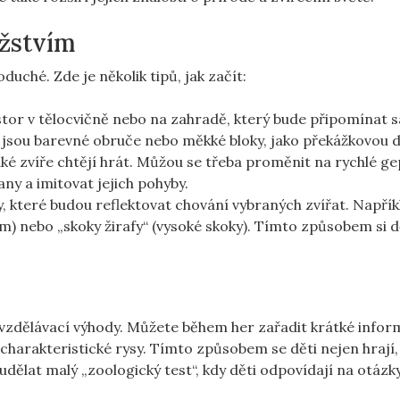
užstvím
uché. Zde je několik tipů, jak začít:
stor v tělocvičně nebo na zahradě, který bude připomínat 
jsou barevné obruče nebo měkké bloky, jako překážkovou d
aké zvíře chtějí hrát. Můžou se třeba proměnit na rychlé ge
ny a imitovat jejich pohyby.
y, které budou reflektovat chování vybraných zvířat. Napřík
m) nebo „skoky žirafy“ (vysoké skoky). Tímto způsobem si d
i vzdělávací výhody. Můžete během her zařadit krátké info
ch charakteristické rysy. Tímto způsobem se děti nejen hrají,
 udělat malý „zoologický test“, kdy děti odpovídají na otázky