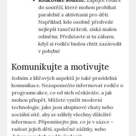
Rodičovské soutěže:
Zapojte rodiče
do soutěží, které mohou probíhat
paralelně s aktivitami pro děti.
⁢Například, kdo ⁣osobně předvede
nejlepší taneční krok, získá malou
odměnu. Představte si tu zábavu,
když si⁣ rodiče budou chtít zazávodit
v⁢ pohybu!
Komunikujte a motivujte
Jedním z klíčových aspektů je také pravidelná‌
komunikace. Nezapomeňte informovat rodiče o
programu akce, co od nich očekáváte, a jak
mohou přispět. Můžete využít moderní
technologie, jako jsou skupinové chaty nebo
sociální sítě, aby se sdílely všechny důležité⁣
informace. Připomínejte jim, co je v sázce –
radost jejich dětí, společné‍ zážitky, ⁢nebo