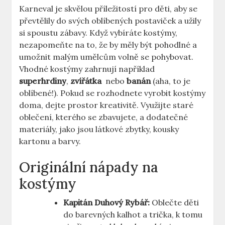
Karneval ⁢je ⁤skvělou příležitostí pro děti, aby se
⁢převtělily⁣ do svých oblíbených postaviček a užily
si spoustu zábavy. Když vybíráte kostýmy,
nezapomeňte na to, že by měly být pohodlné a
umožnit malým umělcům volně se pohybovat.
⁤Vhodné kostýmy zahrnují například
superhrdiny
,
zvířátka
‌ nebo
banán
(aha, to je⁢
oblíbené!). Pokud se rozhodnete vyrobit kostýmy
doma, dejte prostor kreativitě. Využijte staré
oblečení, kterého se zbavujete, a dodatečné
materiály, jako jsou látkové zbytky, kousky
kartonu‌ a barvy.
Originální nápady na
kostýmy
Kapitán Duhový Rybář:
Oblečte děti
do ‌barevných kalhot ⁢a trička, k tomu