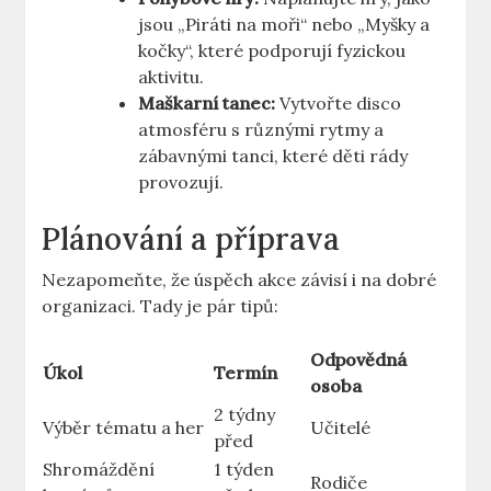
jsou „Piráti na moři“ nebo „Myšky a
kočky“, které podporují fyzickou
aktivitu.
Maškarní⁤ tanec:
Vytvořte disco
atmosféru s různými rytmy ​a
zábavnými tanci, které děti rády
provozují.
Plánování a příprava
Nezapomeňte, že úspěch akce závisí i na dobré
organizaci.‍ Tady je pár tipů:
Odpovědná
Úkol
Termín
osoba
2 týdny
Výběr tématu a her
Učitelé
před
Shromáždění
1 týden
Rodiče