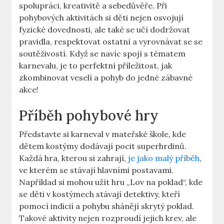
spolupráci, kreativitě a sebedůvěře. Při
pohybových aktivitách si děti nejen‍ osvojují
fyzické dovednosti, ale také se učí dodržovat
pravidla, respektovat ostatní ‍a vyrovnávat se se
soutěživostí.‌ Když se navíc spojí s tématem
karnevalu, je to ‍perfektní příležitost, jak
⁣zkombinovat veselí a pohyb do jedné zábavné
akce!
Příběh pohybové hry
Představte si karneval‍ v mateřské škole, kde
dětem kostýmy dodávají pocit superhrdinů.
Každá hra, kterou si ​zahrají,
je jako malý příběh
,
ve kterém ⁤se stávají hlavními postavami.
Například si mohou užít hru „Lov na poklad“, kde
se děti v kostýmech stávají detektivy, kteří
pomocí indicií⁤ a ⁤pohybu shánějí ⁣skrytý poklad.
Takové aktivity nejen rozproudí ⁢jejich krev, ⁤ale