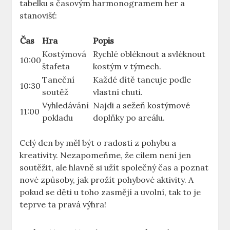
tabelku s časovým harmonogramem her a
stanovišť:
Čas
Hra
Popis
Kostýmová⁤
Rychlé obléknout‌ a svléknout
10:00
štafeta
kostým v‌ týmech.
Taneční
Každé dítě tancuje ‍podle
10:30
soutěž
vlastní chuti.
Vyhledávání
Najdi a sežeň kostýmové
11:00
pokladu
doplňky po areálu.
Celý den by měl​ být o radosti z pohybu a
kreativity. Nezapomeňme, že cílem není jen
soutěžit, ale hlavně si užít společný čas a poznat⁢
nové způsoby, jak prožít pohybové aktivity. A
pokud se děti ‍u toho zasmějí a uvolní, tak to je
teprve ta pravá výhra!