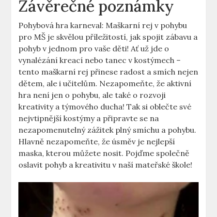
Závěrečné poznámky
Pohybová hra karneval: Maškarní rej v pohybu
pro MŠ je skvělou příležitostí, jak spojit zábavu a
pohyb v jednom pro vaše děti! Ať už jde‌ o
vynalézání kreací nebo tanec ⁣v kostýmech –
tento maškarní rej přinese radost a smích nejen
dětem, ale i učitelům. Nezapomeňte, že aktivní
hra⁢ není jen⁣ o ‌pohybu, ale také o rozvoji
kreativity a týmového ducha! Tak si oblečte své
nejvtipnější ‍kostýmy a připravte se na
nezapomenutelný zážitek plný smíchu a ⁤pohybu.
Hlavně nezapomeňte, že úsměv je​ nejlepší
maska, kterou můžete nosit. Pojďme společně
oslavit pohyb a ⁣kreativitu v naší ‌mateřské škole!