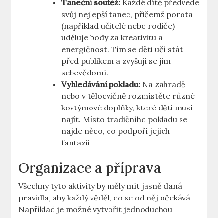
Taneční soutěž:
Každé dítě předvede
svůj ‌nejlepší tanec, přičemž porota
(například učitelé nebo rodiče)⁢
uděluje body za kreativitu⁤ a
energičnost. Tím se děti učí⁣ stát
před ‍publikem a zvyšují se ⁢jim
sebevědomí.
Vyhledávání pokladu:
Na zahradě
nebo v tělocvičně rozmístěte různé
kostýmové doplňky, které ​děti musí
najít. Místo tradičního pokladu se
najde něco,‍ co podpoří jejich
fantazii.
Organizace a příprava
Všechny⁢ tyto aktivity by měly mít ⁣jasně daná
pravidla, aby každý věděl, co ⁤se od něj očekává.
Například je možné vytvořit jednoduchou