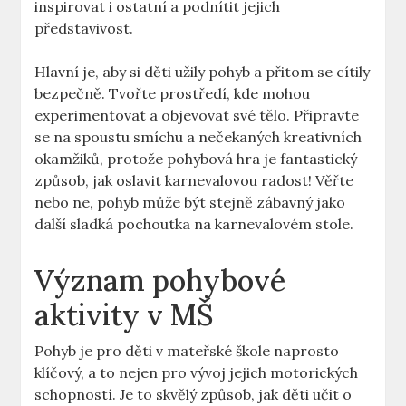
inspirovat i ostatní a podnítit jejich
představivost.
Hlavní je, aby‍ si děti ⁢užily pohyb a přitom se cítily
bezpečně. Tvořte prostředí, kde mohou
experimentovat a objevovat své tělo. Připravte
se ⁣na spoustu smíchu a nečekaných kreativních
okamžiků, protože pohybová hra je fantastický ​
způsob, jak oslavit karnevalovou radost! Věřte
nebo ne, pohyb může být stejně zábavný jako⁤
další⁤ sladká ‌pochoutka ‍na karnevalovém stole.
Význam pohybové
aktivity v MŠ
Pohyb je pro děti v mateřské⁣ škole naprosto
klíčový, a to nejen pro vývoj jejich motorických
schopností. Je to skvělý způsob, jak děti ⁢učit o