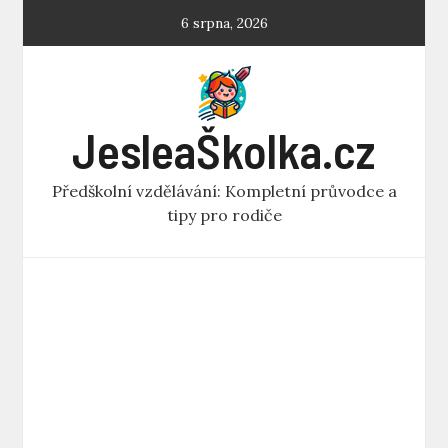
Skip
6 srpna, 2026
to
content
JesleaŠkolka.cz
Předškolní vzdělávání: Kompletní průvodce a
tipy pro rodiče