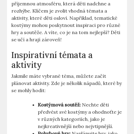
příjemnou atmosféru, která děti nadchne a
rozhýbe. Klíčem je zvolit vhodná témata a
aktivity, které děti osloví. Například, tematické ​
kostýmy mohou poskytnout inspiraci pro různé
hry a soutěže. A víte, co je na tom nejlepší? Děti
se učí ‌a hrají zároveň!
Inspirativní témata a
aktivity
Jakmile máte vybrané téma, můžete začít
plánovat aktivity. Zde je několik nápadů, které‍ by
se mohly hodit:
Kostýmová ​soutěž:
Nechte děti
předvést své kostýmy a ohodnoťte⁢ je
v různých kategoriích, jako je
nejkreativnější nebo nejvtipnější.
Pohybové hry:
Naplánujte hry, jako