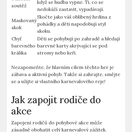
když se hudba vypne. Ti, ⁤co⁤ se
soutěž
nedokáží zastavit, vypadávají.
Skočte jako ⁢váš oblíbený hrdina z
Maskovaný
pohádky a děti napodobují styl
skok
skoku.
Chyť
Děti se pohybují po zahradě a hledají
barevného
barevné ​karty skrývající se pod
králíka
stromy nebo keři.
Nezapomeňte, že hlavním cílem těchto her je
zábava ‍a aktivní ​pohyb. Takže si zahrajte, smějte
​se a užijte si vlastního karnevalového reje!
Jak zapojit⁣ rodiče do
akce
Zapojení rodičů do pohybové⁢ akce může
zásadně obohatit celý karnevalový zážitek.