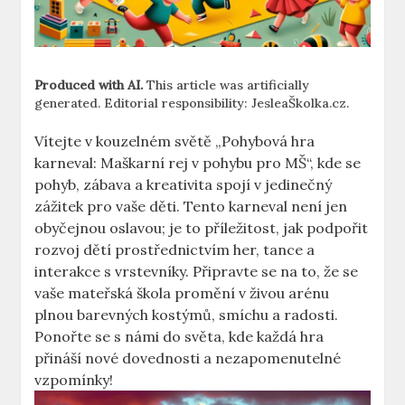
Produced with AI.
This article was artificially
generated. Editorial responsibility: JesleaŠkolka.cz.
Vítejte v kouzelném světě „Pohybová hra
karneval: Maškarní rej v pohybu pro MŠ“, kde se
pohyb, ⁢zábava a kreativita spojí⁢ v⁢ jedinečný
zážitek pro vaše děti.⁣ Tento karneval není jen
obyčejnou oslavou; je to příležitost, jak ⁣podpořit
rozvoj dětí prostřednictvím her, tance a
interakce s⁢ vrstevníky. Připravte se ⁢na to, že se
vaše mateřská škola⁣ promění v živou arénu
plnou barevných kostýmů, smíchu a radosti.
Ponořte se s⁢ námi do světa, kde ⁢každá hra
přináší nové dovednosti a ​nezapomenutelné
vzpomínky!