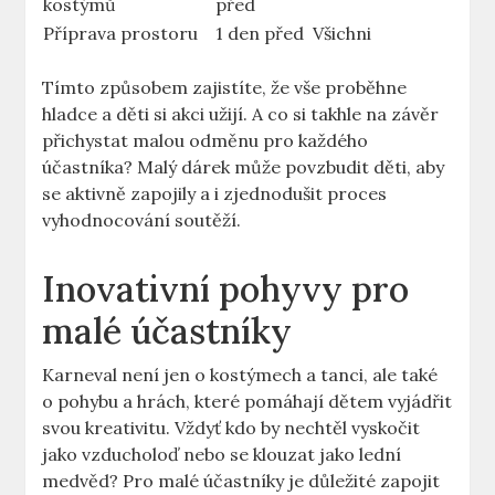
kostýmů
před
Příprava prostoru
1 den před
Všichni
Tímto způsobem zajistíte, že vše proběhne
hladce a děti si akci užijí. A co si ⁢takhle na závěr
přichystat malou odměnu pro každého
účastníka? Malý dárek může povzbudit děti, aby
se aktivně zapojily a i zjednodušit proces
vyhodnocování soutěží.
Inovativní pohyvy pro
malé účastníky
Karneval není jen o kostýmech a tanci, ale ⁢také
o pohybu a⁣ hrách, které pomáhají dětem vyjádřit
svou kreativitu. Vždyť kdo by nechtěl vyskočit
jako vzducholoď nebo se klouzat jako lední
medvěd?​ Pro malé ⁢účastníky⁢ je důležité zapojit