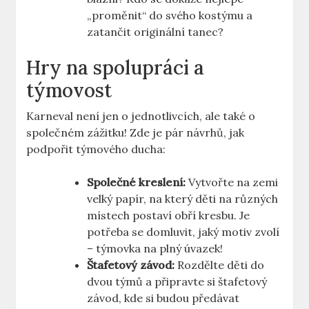
„proměnit“ ⁣do svého kostýmu‌ a
zatančit originální tanec?
Hry na spolupráci a
týmovost
Karneval není jen‌ o​ jednotlivcích, ale také o
společném zážitku! Zde je​ pár ​návrhů, jak
podpořit týmového ducha:
Společné kreslení:
Vytvořte na zemi⁤
velký papír, na který děti na různých
místech postaví obří kresbu. Je
potřeba se domluvit, jaký motiv zvolí
– týmovka na plný úvazek!
Štafetový závod:
‌Rozdělte děti do
dvou týmů a připravte si štafetový
závod, kde si budou předávat