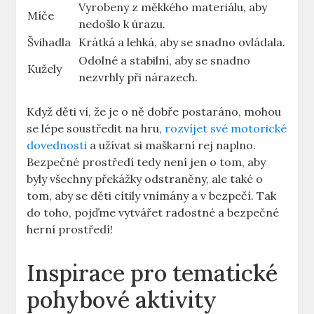
Vyrobeny z měkkého materiálu, ‌aby
Míče
nedošlo k úrazu.
Švihadla
Krátká ​a lehká, ​aby se snadno ⁤ovládala.
Odolné a stabilní, aby se snadno
Kužely
nezvrhly při nárazech.
Když děti​ ví, že je o ně dobře postaráno, mohou
se lépe soustředit na⁢ hru,
rozvíjet své motorické
dovednosti
a‌ užívat si maškarní rej naplno.
Bezpečné prostředí tedy není jen⁤ o tom, aby
byly všechny překážky odstraněny, ale také o
tom, aby se děti cítily vnímány a v bezpečí. Tak
do toho, pojďme vytvářet radostné‍ a bezpečné
herní‌ prostředí!
Inspirace pro ‌tematické⁣
pohybové aktivity