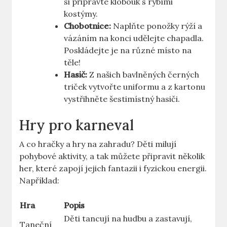
si připravte klobouk s rybími
kostýmy.
Chobotnice:
Naplňte ponožky rýží a⁣
vázáním na konci udělejte chapadla.
Poskládejte je na různé místo na
těle!
Hasič:
Z našich bavlněných černých
triček vytvořte ‍uniformu a z kartonu
⁢vystřihněte šestimístný hasiči.
Hry pro​ karneval
A co hračky a⁤ hry na‌ zahradu? Děti milují
pohybové aktivity, a tak můžete připravit několik
her, které zapojí jejich fantazii i fyzickou energii.
Například:
Hra
Popis
Děti tancují‌ na hudbu a zastavují,
Taneční