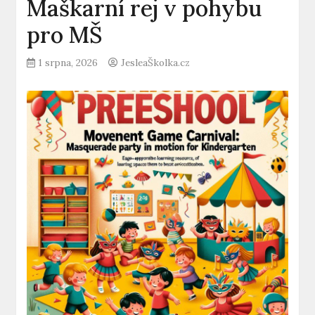
Maškarní rej v pohybu
pro MŠ
1 srpna, 2026
JesleaŠkolka.cz