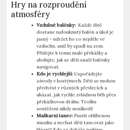
Hry na rozproudění
atmosféry
Vzdušné balónky:
⁢ Každé dítě
dostane nafouknutý balón a úkol je
jasný⁤ – udržet ho co nejdéle ve
vzduchu, aniž by spadl na zem.
Přidejte k tomu malé překážky a
sledujte, jak se děti snaží balónky
navigovat.
Kdo je rychlejší:
Uspořádejte
závody v kostýmech. Děti se mohou
předvést v různých převlecích a
ukázat, jak rychle zvládnou běh přes
překážkovou dráhu. Trošku
soutěžení ⁢nikdy neuškodí!
Maškarní tanec:
Pustit oblíbenou
muziku a nechat⁤ děti tancovat jako
blázni? ‌Kdo se dokáže nejlépe