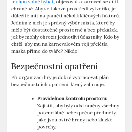
mohou volně hýbat
, objevovat a zároveň se⁤ cítit
chráněné. Aby se takové prostředí vytvořilo, je
důležité mít na paměti ⁣několik klíčových faktorů.
Jedním ⁢z nich je správný výběr místa, které by
mělo být dostatečně prostorné a bez překážek,
jež by mohly ohrozit jednotliví⁢ účastníky. Kdo by
chtěl,‍ aby mu na karnevalovém reji přelétla
maska přímo⁤ do tváře? Nikdo!
Bezpečnostní opatření
Při organizaci hry je dobré ⁤vypracovat plán
bezpečnostních opatření, který⁢ zahrnuje:
Pravidelnou kontrolu ‌prostoru:
Zajistit, aby byly odstraněny všechny
potenciálně nebezpečné předměty,
jako jsou ostré hrany ‍nebo kluzké ​
povrchy.