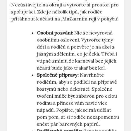
Nezůstávejte na okraji a vytvořte si prostor pro
spolupráci. Zde je několik tipů, jak rodiče
přitáhnout k ‌účasti ​na ‚Maškarním reji v pohybu‘.
Osobní pozvání:
Nic se nevyrovná
osobnímu oslovení. Vytvořte týmy
dětí a rodičů a pozvěte je na akci s
⁢jasným sdělením, co je čeká. Třeba i
vtipně zmínit, že‌ karneval bez jejich
účasti bude jako trakař bez kol.
Společné přípravy:
Navrhněte
rodičům, aby‍ se podíleli‍ na přípravě
kostýmů nebo⁤ dekorací. Společné
tvoření může být zábavou pro celou
rodinu a přinese vám navíc více
nápadů. Popište, jak se ​má udělat
pom pom, ať si rodiče nezapomenou
snést pár⁤ barevných papírů.