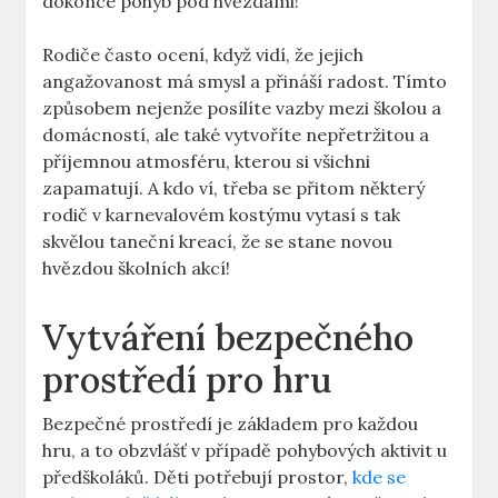
dokonce pohyb pod hvězdami!
Rodiče často ocení, když vidí, že jejich
‍angažovanost má smysl a přináší radost. Tímto
‌způsobem nejenže posílíte vazby mezi školou a
domácností,⁤ ale také vytvoříte nepřetržitou ‌a
příjemnou atmosféru, kterou si všichni
zapamatují.‍ A kdo ví, třeba se přitom některý
rodič v karnevalovém kostýmu vytasí s tak
skvělou‍ taneční kreací, že se stane novou
hvězdou školních akcí!
Vytváření bezpečného
prostředí ⁤pro hru
Bezpečné prostředí je základem pro každou
hru, a to obzvlášť v případě pohybových aktivit u
předškoláků. Děti potřebují prostor,
kde se