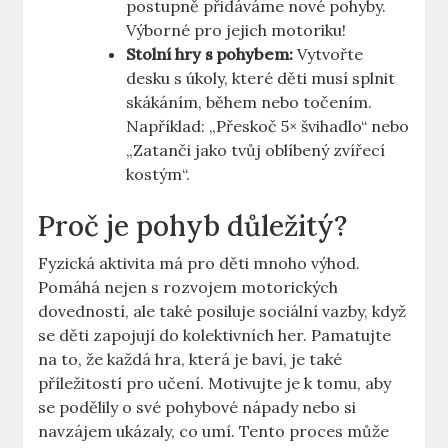
postupně přidáváme nové pohyby.
⁣Výborné pro jejich ⁤motoriku!
Stolní hry⁢ s pohybem:
Vytvořte
⁣desku‌ s úkoly, které děti ⁤musí splnit
skákáním, během nebo točením.
Například: „Přeskoč 5× švihadlo“ nebo
„Zatanči jako tvůj oblíbený zvířecí
kostým“.
Proč je pohyb důležitý?
Fyzická aktivita má pro děti ​mnoho výhod.
Pomáhá nejen s rozvojem‍ motorických
dovedností, ale také posiluje sociální vazby, když
se děti ‌zapojují do kolektivních her.⁤ Pamatujte
na to, že každá hra, která je baví, je také
příležitostí pro učení. Motivujte‍ je k ‌tomu, aby
se podělily o své pohybové nápady nebo si
navzájem ukázaly, co umí. Tento ⁤proces může