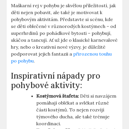
Maškarní rej v pohybu je skvělou příležitostí, jak
děti nejen​ pobavit, ale také je motivovat k
pohybovým aktivitám.​ Představte si scénu, kde
se děti oblečené v různorodých kostýmech – od
superhrdinů po pohádkové bytosti – ‍pohybují,
skáčou a ⁢tancují. Ať už jde o klasické karnevalové
hry, nebo o kreativní nové výzvy, je důležité
podporovat jejich fantazii a
přirozenou touhu
po pohybu
.
Inspirativní ​nápady pro
pohybové aktivity:
Kostýmová ‍štafeta:
‌Děti si navzájem⁢
pomáhají oblékat a ⁤svlékat ‌různé
⁤části kostýmů. To nejen⁤ rozvíjí
týmového ducha, ale také trénuje
koordinaci.