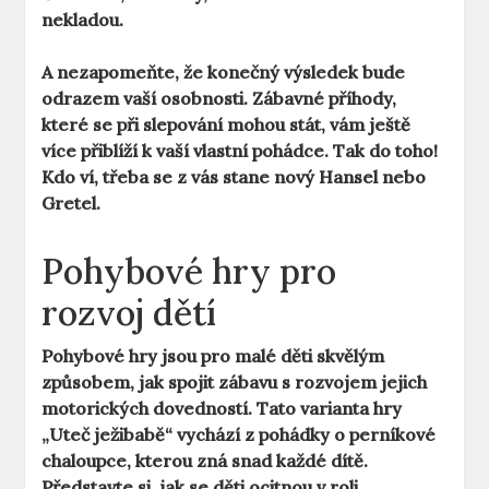
nekladou.
A nezapomeňte, že konečný výsledek bude
odrazem vaší osobnosti. Zábavné příhody,
které se při slepování mohou stát, vám ještě
více přiblíží k vaší vlastní pohádce. Tak do toho!
Kdo ví, třeba se z vás stane nový Hansel nebo
Gretel.
Pohybové hry pro
rozvoj dětí
Pohybové hry jsou pro malé děti skvělým
způsobem, jak spojit zábavu s rozvojem jejich
motorických dovedností. Tato varianta hry
„Uteč ježibabě“ vychází z pohádky o perníkové
chaloupce, kterou zná snad každé dítě.
Představte si, jak se děti ocitnou v roli