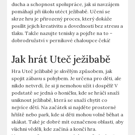
ducha a schopnost spolupráce, jak si navzájem
pomáhají při úkolu utéct ježibabě. Učení se
skrze hru je přirozený proces, který dokáže
posílit jejich kreativitu a dovednosti bez stresu a
tlaku. Takže nazujte tenisky a pojďte na to –
dobrodružství v perníkové chaloupce čeká!
Jak hrát Uteč ježibabě
Hra Uteč ježibabě je skvělým způsobem, jak
spojit zábavu s pohybem. Je určena pro děti, ale
nikdo netvrdí, že si ji nemohou užít i dospělí! V
podstatě se jedná o honičku, kde se hráči snaží
uniknout ježibabě, která se snaží chytit co
nejvíce dětí. Na začátek si najděte prostorné
hřiště nebo park, kde si děti mohou volně běhat a
skákat. Také je dobré mít označenou oblasti, aby
všichni věděli, kde začíná a končí hra.