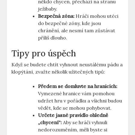
někdo chycen, přechází na stranu
ježibaby.
Bezpečná zóna:
Hráči mohou utéci
do bezpečné zóny, kde jsou
chránění, ale nesmí tam zůstávat
příliš dlouho.
Tipy pro úspěch
Když se budete chtít vyhnout neustálému pádu a
klopýtání, zvažte několik užitečných tipů:
Předem se domluvte na hranicích:
Vymezené hranice vám pomohou
udržet hru v pořádku a všichni budou
vědět, kde se mohou pohybovat.
Určete jasné pravidlo ohledně
„chycení“:
Aby se hráči vyhnuli
nedorozuměním, měli byste si