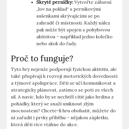
Skryté perníčky:
Vytvořte zábavní
„lov na poklad“ s perníkovými
sušenkami skrývajícími se po
zahradě či místnosti. Každý nález
pak může být spojen s pohybovou
aktivitou – například jedno kolečko
nebo skok do řady.
Proč to funguje?
Tyto hry nejenže podporují fyzickou aktivitu, ale
také přispívají k rozvoji motorických dovedností
a týmové spolupráce. Děti se učí komunikovat a
strategicky plánovat, zatímco se potí ze všech
sil. A navíc, kdo by se nechtěl cítit jako hrdina z
pohádky, který se snaží uniknout zlým
mocnostem? Chcete-li hru obohatit, můžete do
ní zařadit i prvky příběhu – nějakou zápletku,
která děti více vtáhne do akce.