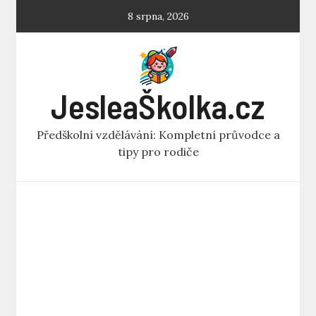
Skip
8 srpna, 2026
to
content
JesleaŠkolka.cz
Předškolní vzdělávání: Kompletní průvodce a
tipy pro rodiče