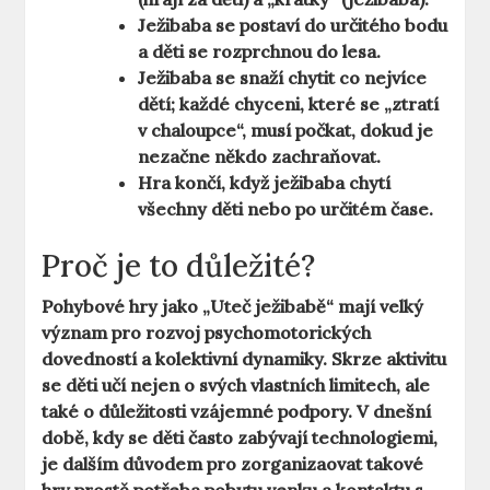
Ježibaba se postaví do určitého bodu
a děti se rozprchnou do lesa.
Ježibaba se snaží chytit co nejvíce
dětí; každé chyceni, které se „ztratí
v chaloupce“, musí počkat, dokud je
nezačne někdo zachraňovat.
Hra končí, když ježibaba chytí
všechny děti nebo po určitém čase.
Proč je to důležité?
Pohybové hry jako „Uteč ježibabě“ mají velký
význam pro rozvoj psychomotorických
dovedností a kolektivní dynamiky. Skrze aktivitu
se děti učí nejen o svých vlastních limitech, ale
také o důležitosti vzájemné podpory. V dnešní
době, kdy se děti často zabývají technologiemi,
je dalším důvodem pro zorganizaovat takové