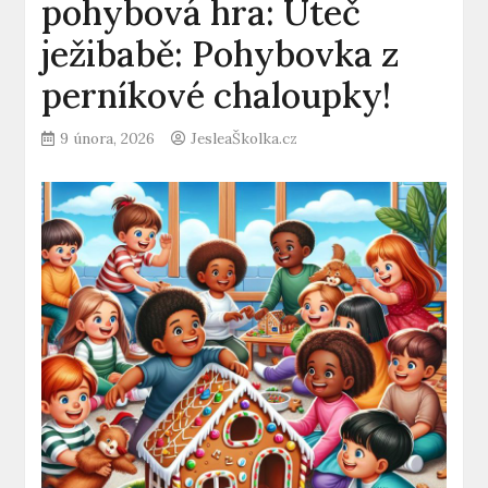
pohybová hra: Uteč
ježibabě: Pohybovka z
perníkové chaloupky!
9 února, 2026
JesleaŠkolka.cz