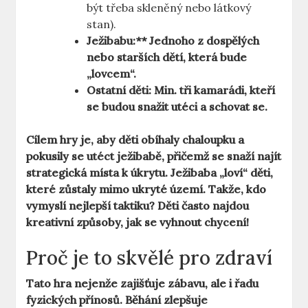
být třeba skleněný nebo látkový
stan).
Ježibabu:** Jednoho z dospělých
nebo starších dětí, která bude
„lovcem“.
Ostatní děti:
Min. tři kamarádi, kteří
se budou snažit utéci a schovat se.
Cílem hry je, aby děti obíhaly chaloupku a
pokusily se utéct ježibabě, přičemž se snaží najít
strategická místa k úkrytu. Ježibaba „loví“ děti,
které zůstaly mimo ukryté území. Takže, kdo
vymyslí nejlepší taktiku? Děti často najdou
kreativní způsoby, jak se vyhnout chycení!
Proč je to skvělé pro zdraví
Tato hra nejenže zajišťuje zábavu, ale i řadu
fyzických přínosů. Běhání zlepšuje