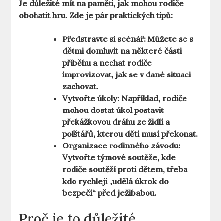
Je důležité mít na paměti, jak mohou rodiče
obohatit hru. Zde je pár praktických tipů:
Předstravte si scénář:
Můžete se s
dětmi domluvit na některé části
příběhu a nechat rodiče
improvizovat, jak se v dané situaci
zachovat.
Vytvořte úkoly:
Například, rodiče
mohou dostat úkol postavit
překážkovou dráhu ze židlí a
polštářů, kterou děti musí překonat.
Organizace rodinného závodu:
Vytvořte týmové soutěže, kde
rodiče soutěží proti dětem, třeba
kdo rychleji „udělá úkrok do
bezpečí“ před ježibabou.
Proč je to důležité