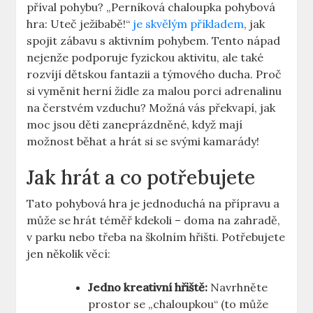
příval pohybu? „Perníková chaloupka pohybová
hra: Uteč ježibabě!“
je skvělým příkladem
, jak
spojit zábavu s aktivním pohybem. Tento nápad
nejenže podporuje fyzickou aktivitu, ale také
rozvíjí dětskou fantazii a týmového ducha. Proč
si vyměnit herní židle za malou porci adrenalinu
na čerstvém vzduchu? Možná vás překvapí, jak
moc jsou děti zaneprázdněné, když mají
možnost běhat a hrát si se svými kamarády!
Jak hrát a co potřebujete
Tato pohybová hra je jednoduchá na přípravu a
může se hrát téměř kdekoli – doma na zahradě,
v parku nebo třeba na školním hřišti. Potřebujete
jen několik věcí:
Jedno kreativní hřiště:
Navrhněte
prostor se „chaloupkou“ (to může