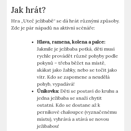
Jak hrát?
Hra „Uteč ježibabě“ se dá hrát různými způsoby.
Zde je pár nápadů na aktivní scénáře:
Hlava, ramena, kolena a palce:
Jakmile je ježibaba potká, děti musí
rychle provádět různé pohyby podle
pokynů – třeba běžet na místě,
skákat jako žabky, nebo se točit jako
vítr. Kdo se zapomene a neudělá
pohyb, vypadává!
Únikovka:
Děti se postaví do kruhu a
jedna ježibaba se snaží chytit
ostatní. Kdo se dostane až k
perníkové chaloupce (vyznačenému
místu), vyhrává a stává se novou
ježibabou!