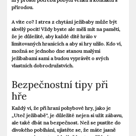
hry prostě potřeba pobytu venku a kontaktu s
přírodou.
A víte co? I stres z chytání ježibaby může být
skvělý pocit! Vždy byste ale měli mít na paměti,
že je důležité, aby každé dítě hrálo v
limitovaných hranicích a aby si hry užilo. Kdo ví,
možná se jednoho dne stanou malými
ježibabami sami a budou vyprávět o svých
vlastních dobrodružstvích.
Bezpečnostní tipy při
hře
Každý ví, že při hraní pohybové hry, jako je
„Uteč ježibabě“, je důležité nejen si užít zábavu,
ale také dbát na bezpečnost. Než se pustíte do
divokého pobíhání, ujistěte se, že máte jasně