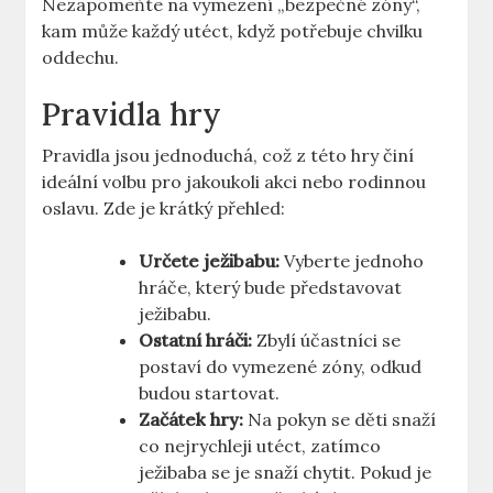
Nezapomeňte na vymezení „bezpečné zóny“,
kam může každý utéct, když potřebuje chvilku
oddechu.
Pravidla hry
Pravidla jsou jednoduchá, což z této hry činí
ideální volbu pro jakoukoli akci nebo rodinnou
oslavu. Zde je krátký přehled:
Určete ježibabu:
Vyberte jednoho
hráče, který bude představovat
ježibabu.
Ostatní hráči:
Zbylí účastníci se
postaví do vymezené zóny, odkud
budou startovat.
Začátek hry:
Na pokyn se děti snaží
co nejrychleji utéct, zatímco
ježibaba se je snaží chytit. Pokud je