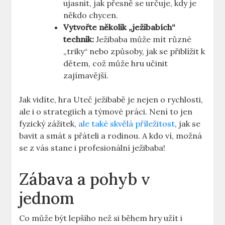
ujasnit, jak přesně se určuje, kdy je
někdo chycen.
Vytvořte několik „ježibabích“
technik:
Ježibaba může mít různé
„triky“ nebo způsoby, jak se přiblížit k
dětem, což může hru učinit
zajímavější.
Jak vidíte, hra Uteč ježibabě je nejen o rychlosti,
ale i o strategiích a týmové práci. Není to jen
fyzický zážitek,
ale také skvělá příležitost
, jak se
bavit a smát s přáteli a rodinou. A kdo ví, možná
se z vás stane i profesionální ježibaba!
Zábava a pohyb v
jednom
Co může být lepšího než si během hry užít i