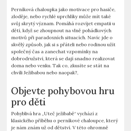
Perníková chaloupka jako motivace pro hasiče,
zloděje, nebo rychlé uprchlíky může mít také
svůj skrytý význam. Pomáhá rozvíjet empatii u
dětí, když se zhoupnout na vlně pohádkových
motivů při paradoxních situacích. Navíc jde o
skvělý způsob, jak si s přáteli nebo rodinou užít
společný čas a zanechat vzpomínky na
dobrodružství, která se dají snadno realizovat
doma nebo venku. Tak co, zkusíte se stát na
chvíli Ježibabou nebo naopak?,
Objevte pohybovou hru
pro děti
Pohyblivá hra „Uteč ježibabě“ vychází z
klasického příběhu o perníkové chaloupce, který
je nám znám už od dětství. V této ohromně