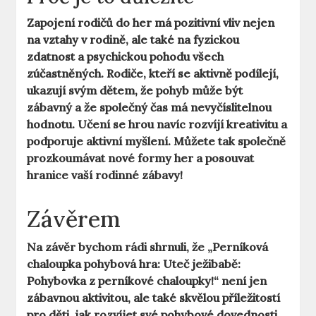
Zapojení rodičů do her má pozitivní vliv nejen
na vztahy v rodině, ale také na fyzickou
zdatnost a psychickou pohodu všech
zúčastněných. Rodiče, kteří se aktivně podílejí,
ukazují svým dětem, že pohyb může být
zábavný a že společný čas má nevyčíslitelnou
hodnotu. Učení se hrou navíc rozvíjí kreativitu a
podporuje aktivní myšlení. Můžete tak společně
prozkoumávat nové formy her a posouvat
hranice vaší rodinné zábavy!
Závěrem
Na závěr bychom rádi shrnuli, že „Perníková
chaloupka pohybová hra: Uteč ježibabě:
Pohybovka z perníkové chaloupky!“ není jen
zábavnou aktivitou, ale také skvělou příležitostí
pro děti, jak rozvíjet své pohybové dovednosti,