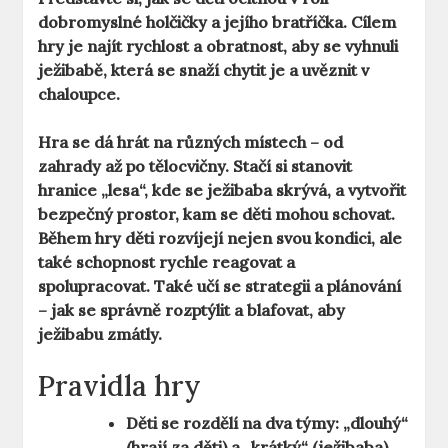
dobromyslné holčičky a jejího bratříčka. Cílem
hry je najít rychlost a obratnost, aby se vyhnuli
ježibabě, která se snaží chytit je a uvěznit v
chaloupce.
Hra se dá hrát na různých místech – od
zahrady až po tělocvičny. Stačí si stanovit
hranice „lesa“, kde se ježibaba skrývá, a vytvořit
bezpečný prostor, kam se děti mohou schovat.
Během hry děti rozvíjejí nejen svou kondici, ale
také schopnost rychle reagovat a
spolupracovat. Také učí se strategii a plánování
– jak se správně rozptýlit a blafovat, aby
ježibabu zmátly.
Pravidla hry
Děti se rozdělí na dva týmy: „dlouhý“
(hrají za děti) a „krátký“ (ježibaba).