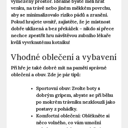
vymezený prostor. Ideálně byste měli hrát
venku, na trávě nebo jiném měkkém povrchu,
aby se minimalizovalo riziko pádů a zranění.
Pokud hrajete uvnitř, zajistěte, že je místnost
dobře uklizená a bez překážek – nikdo si přece
nechce zpestřit hru návštěvou zubního lékaře
kvůli vyvrknutému kotníku!
Vhodné oblečení a vybavení
Při hře je také dobré mít na paměti správné
oblečení a obuv. Zde je pár tipů:
Sportovní obuv:
Zvolte boty s
dobrým gripem, abyste se při běhu
po mokrém trávníku nezklouzli jako
postavy z pohádky.
Komfortní oblečení:
Oblékněte si
něco volného, co vám umožní