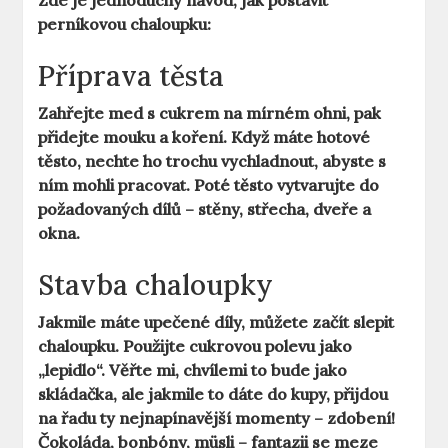
Zde je jednoduchý návod, jak postavit
perníkovou chaloupku:
Příprava těsta
Zahřejte med s cukrem na mírném ohni, pak
přidejte mouku a koření. Když máte hotové
těsto, nechte ho trochu vychladnout, abyste s
ním mohli pracovat. Poté těsto vytvarujte do
požadovaných dílů – stěny, střecha, dveře a
okna.
Stavba chaloupky
Jakmile máte upečené díly, můžete začít slepit
chaloupku. Použijte cukrovou polevu jako
„lepidlo“. Věřte mi, chvílemi to bude jako
skládačka, ale jakmile to dáte do kupy, přijdou
na řadu ty nejnapínavější momenty – zdobení!
Čokoláda, bonbóny, müsli – fantazii se meze