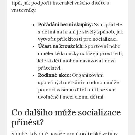
tipů, jak podpořit interakci vašeho dítěte s
vrstevníky:
Pořádání herní skupiny:
Zvát přátele
s dětmi na hraní je skvělý způsob, jak
vytvořit příležitosti pro socializaci.
Účast na kroužcích:
Sportovní nebo
umělecké kroužky nabízejí prostředí,
kde si děti mohou navazovat nová
přátelství.
Rodinné akce:
Organizování
společných setkání s rodinou může
pomoci vašemu dítěti cítit se více
uvolněně i mezi cizími dětmi.
Co dalšího může socializace
přinést?
V době, kdy dítě naváže první přátelské vztahy,