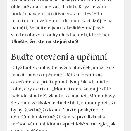
ohledně adaptace vašich dětí. Když se vám
podaří navázat pozitivní vztah, otevře to
prostor pro vzájemnou komunikaci. Mějte na
paměti, že učitelé jsou také lidé – mají své
vlastní obavy a touhy ohledně dětí, které učí.
Ukažte, že jste na stejné vlně!
Buďte otevření a upřímní
Když budete mluvit o svých obavách, snažte se
mluvit jasně a upřímně. Učitelé ocení vaši
otevřenost a přístupnost. Na příklad, místo
toho, abyste říkali „Mám strach, že moje dítě
nebude šťastné“, zkuste formulaci „Mám obavy,
že se mu ve školce nebude líbit, a mám pocit, že
by byl šťastnější doma.“ Takto poskytnete
učitelům konkrétnější rámec pro diskusi a
mohou vám nabídnout specifické strategie, jak
situaci zvládnout.