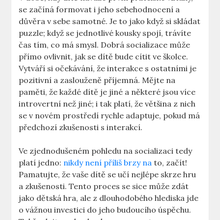
se začíná formovat i jeho sebehodnocení a
důvěra v sebe samotné. Je to jako když si skládat
puzzle; když se jednotlivé kousky spojí, trávíte
čas tím, co má smysl. Dobrá socializace může
přímo ovlivnit, jak se dítě bude cítit ve školce.
Vytváří si očekávání, že interakce s ostatními je
pozitivní a zaslouženě příjemná. Mějte na
paměti, že každé dítě je jiné a některé jsou více
introvertní než jiné; i tak platí, že většina z nich
se v novém prostředí rychle adaptuje, pokud má
předchozí zkušenosti s interakcí.
Ve zjednodušeném pohledu na socializaci tedy
platí jedno:
nikdy není příliš brzy na
to, začít!
Pamatujte, že vaše dítě se učí nejlépe skrze hru
a zkušenosti. Tento proces se sice může zdát
jako dětská hra, ale z dlouhodobého hlediska jde
o vážnou investici do jeho budoucího úspěchu.