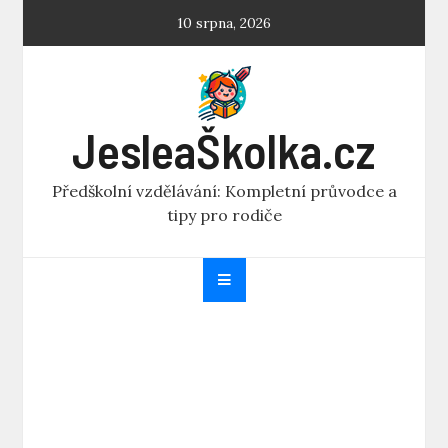
Skip
10 srpna, 2026
to
content
JesleaŠkolka.cz
Předškolní vzdělávání: Kompletní průvodce a
tipy pro rodiče