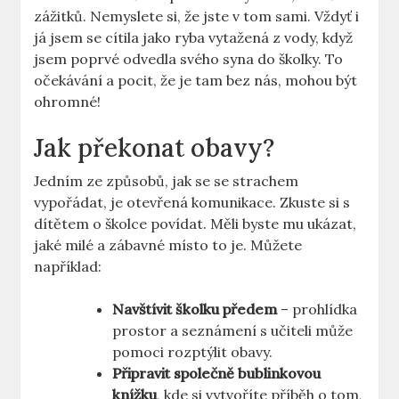
zážitků. Nemyslete si, že jste v tom sami. Vždyť i
já jsem se cítila jako ryba vytažená z vody, když
jsem poprvé odvedla svého syna do školky. To
očekávání a pocit, že je tam bez nás, mohou být
ohromné!
Jak překonat obavy?
Jedním ze způsobů, jak se se strachem
vypořádat, je otevřená komunikace. Zkuste si s
dítětem o školce povídat. Měli byste mu ukázat,
jaké milé a zábavné místo to je. Můžete
například:
Navštívit školku předem
– prohlídka
prostor a seznámení s učiteli může
pomoci rozptýlit obavy.
Připravit společně bublinkovou
knížku
, kde si vytvoříte příběh o tom,