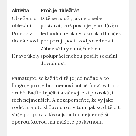
Aktivita
Proč je důležitá?
Oblečení a
Dítě se naučí, jak se o sebe
oblékání
postarat, což posiluje jeho důvěru.
Pomoc v
Jednoduché úkoly jako úklid hraček
domácnosti
podporují pocit zodpovědnosti.
Zábavné hry zaměřené na
Hravé úkoly
spolupráci mohou posílit sociální
dovednosti.
Pamatujte, že každé dítě je jedinečné a co
funguje pro jedno, nemusí nutně fungovat pro
druhé. Buďte trpěliví a všímejte si pokroků, i
těch nejmenších. A nezapomeňte, že vy jako
rodič hrajete klíčovou roli v tom, jak se dítě cítí.
Vaše podpora a láska jsou tou nejcennější
oporou, kterou mu můžete poskytnout.