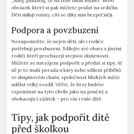
„Ahoj, pamatuj, že na tebe budu myslet“ nebo
obrázek, který si pak můžete poslat na srdíčku.
Děti milují rutiny, cítí se díky nim bezpečněji.
Podpora a povzbuzení
Nezapomeňte, že nejen děti, ale i rodiče
potřebují povzbuzení. Sdílejte své obavy s jinými
rodiči, kteří procházejí stejnou zkušeností.
Můžete se navzájem podpořit a předat si tipy. Ať
už je to malá porada u kávy nebo sdílení příběhů
ve skupinovém chatu, společnost blízkých může
udělat velký rozdíl. Věřte, že brzy budete
vzpomínat na tyto chvíle jako na poučný a
obohacující zážitek – pro vás i vaše dítě.
Tipy, jak podpořit dítě
před školkou