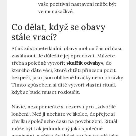
vaše pozitivní nastavení může být
velmi nakažlivé.
Co dělat, když se obavy
stále vrací?
Ať už zůstanete klidní, obavy mohou čas od času
zasáhnout. Je důležité jej zpracovat. Můžete
třeba společně vytvořit
»kufřík odvahy«
, do
kterého dáte věci, které dítěti přinesou pocit
bezpečí, jako jsou oblíbené hračky nebo obrázky.
Tímto způsobem si dítě vytvoří vlastní rituál,
když se bude muset rozloučit.
Navíc, nezapomeňte si rezervu pro „zdvořilé
loučení“. Než ji necháte ve školce, dopřejte si
chvilku společného času na povzbuzení. Rituál
může být tak jednoduchý jako společné
zamávání. A věřte, že i když se vám to zdá jako