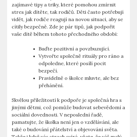
zajímavé tipy a triky, které pomohou zmírnit
stres jak dítěte, tak rodičů. Děti často potřebují
vidět, jak rodiče reagují na novou situaci, aby se
cítily bezpečně. Zde je pár tipů, jak podpořit
vaše dítě během tohoto přechodného období:
Buďte pozitivní a povzbuzující.
Vytvořte společně rituály pro ráno a
odpoledne, které posílí pocit
bezpečí.
Pravidelně o školce mluvte, ale bez
přehánění.
Skvělou příležitostí k podpoře je společná hra s
jinými dětmi, což pomůže budovat sebevědomí a
sociální dovednosti. V neposlední řadě,
pamatujte, že školka není jen o vzdělávání, ale
také o budování přátelství a objevování světa.
Takže i když vás strach svírá, vězte, že váš malý