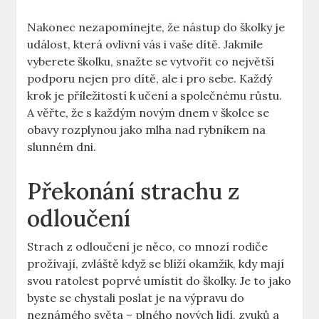
Nakonec nezapomínejte, že nástup do školky je
událost, která ovlivní vás i vaše dítě. Jakmile
vyberete školku, snažte se vytvořit co největší
podporu nejen pro dítě, ale i pro sebe. Každý
krok je příležitostí k učení a společnému růstu.
A věřte, že s každým novým dnem v školce se
obavy rozplynou jako mlha nad rybníkem na
slunném dni.
Překonání strachu z
odloučení
Strach z odloučení je něco, co mnozí rodiče
prožívají, zvláště když se blíží okamžik, kdy mají
svou ratolest poprvé umístit do školky. Je to jako
byste se chystali poslat je na výpravu do
neznámého světa – plného nových lidí, zvuků a