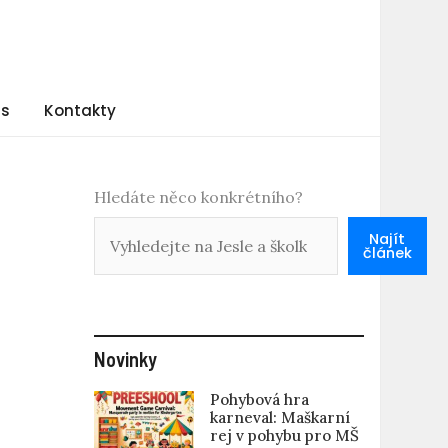
ás
Kontakty
Hledáte něco konkrétního?
Najít
článek
Novinky
Pohybová hra
karneval: Maškarní
rej v pohybu pro MŠ