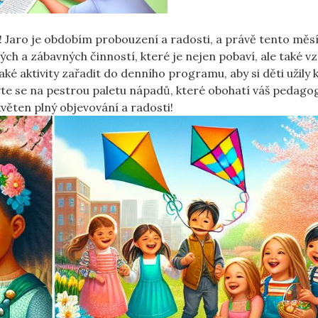
t! Jaro je obdobím probouzení a radosti, a ​právě tento měsí
ých​ a ‍zábavných činností,⁢ které je nejen pobaví, ale také vz
aké aktivity zařadit ⁤do denního programu, aby si děti užily 
ravte se na pestrou paletu nápadů, které obohatí váš pedago
ěten plný objevování a radosti!