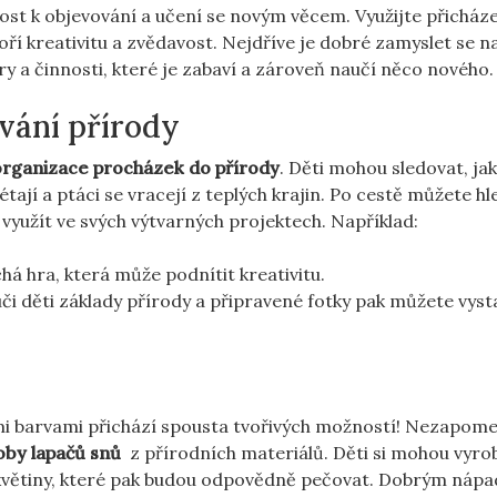
st k ⁣objevování a učení se novým věcem. Využijte přicháze
oří‌ kreativitu a zvědavost. Nejdříve je dobré zamyslet se n
 hry a činnosti, které je zabaví a zároveň naučí něco nového.
vání přírody
organizace procházek do přírody
. Děti mohou⁤ sledovat, jak
tají a ptáci ⁢se vracejí z teplých⁤ krajin. Po cestě můžete h
využít ve svých⁣ výtvarných projektech. Například:
á hra, která může podnítit kreativitu.
uči⁣ děti základy přírody ‍a připravené‍ fotky pak můžete vyst
mi barvami⁤ přichází‍ spousta⁣ tvořivých možností! Nezapome
oby lapačů snů
⁤ z přírodních materiálů. Děti ‍si mohou vyro
květiny, ⁢které pak budou odpovědně pečovat. Dobrým ⁣nápa