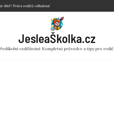
povinné?
 Krok za krokem!
y a fakta o předškolní péči
ní rej v pohybu pro MŠ
JesleaŠkolka.cz
 dítě? Práva rodičů odhalena!
ředškolní vzdělávání: Kompletní průvodce a tipy pro rodi