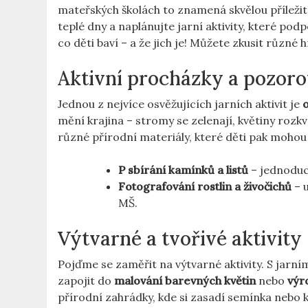
mateřských školách to znamená skvělou příležito
teplé dny a naplánujte jarní aktivity, které podp
co děti baví –‍ a že jich je! Můžete zkusit různé
Aktivní procházky a pozoro
Jednou z nejvíce osvěžujících jarních aktivit je
mění krajina – stromy se ⁢zelenají, květiny rozkvé
různé přírodní materiály, které děti pak mohou 
P ‌sbírání kamínků a listů
– jednoduch
Fotografování rostlin a živočichů
⁤– 
MŠ.
Výtvarné ⁢a tvořivé aktivity
Pojďme se zaměřit na výtvarné aktivity. S jarní
zapojit do
malování barevných ‌květin
nebo
výr
přírodní zahrádky, kde si zasadí semínka nebo 