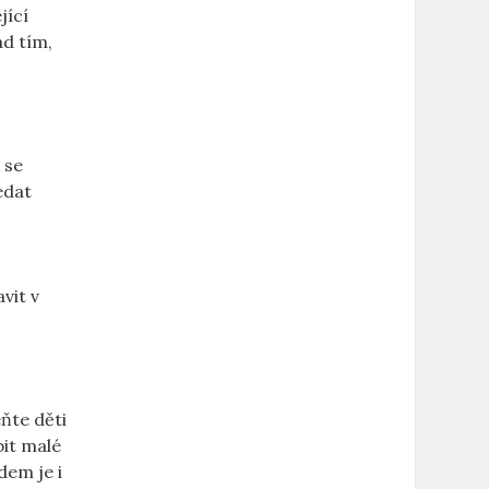
jící
ad tím,
 se⁢
ledat
avit v
ňte děti
bit malé
dem je i