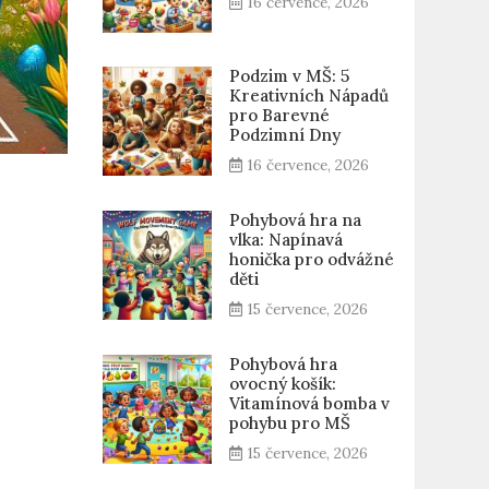
16 července, 2026
Podzim v MŠ: 5
Kreativních Nápadů
pro Barevné
Podzimní Dny
16 července, 2026
Pohybová hra na
vlka: Napínavá
honička pro odvážné
děti
15 července, 2026
Pohybová hra
ovocný košík:
Vitamínová bomba v
pohybu pro MŠ
15 července, 2026