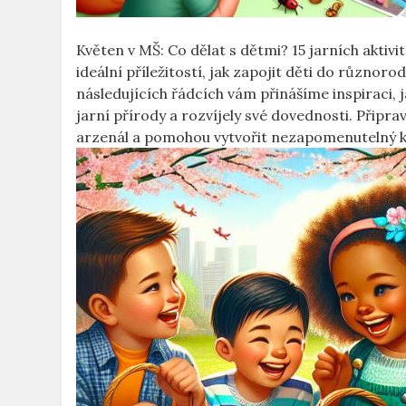
Květen v MŠ: Co dělat s dětmi? 15 jarních aktivi
ideální příležitostí, jak zapojit děti do‌ různorod
⁢následujících řádcích vám přinášíme inspiraci, j
jarní přírody a rozvíjely ​své dovednosti. Přip
arzenál a pomohou vytvořit nezapomenutelný kv