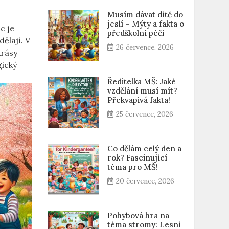
Musím dávat dítě do
jeslí – Mýty a fakta o
c je
předškolní péči
dělají. V
26 července, 2026
krásy
gický
Ředitelka MŠ: Jaké
vzdělání musí mít?
Překvapivá fakta!
25 července, 2026
Co dělám celý den a
rok? Fascinující
téma pro MŠ!
20 července, 2026
Pohybová hra na
téma stromy: Lesní