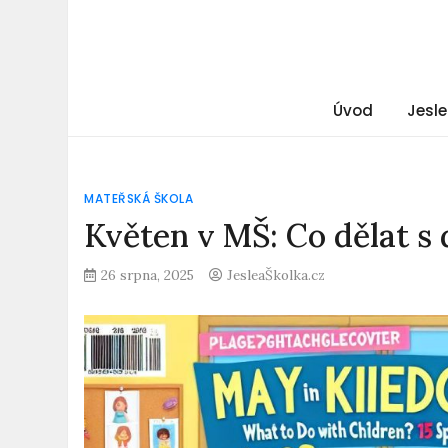
Úvod
Jesle
MATEŘSKÁ ŠKOLA
Květen v MŠ: Co dělat s d
26 srpna, 2025
JesleaŠkolka.cz