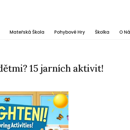
Mateřská Škola
Pohybové Hry
Školka
O N
ětmi? 15 jarních aktivit!