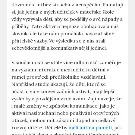
dovednostmi bez strachu z neúspěchu. Pamatuji
si, jak‍ jedna z mých učitelek v mateřské škole
vždy vyzývala děti, aby se podělily o své nápady a
​příběhy. Tato ⁣aktivita nejenže obohacovala náš
slovník, ⁢ale ⁣také nám pomáhala navázat silné
přátelské vazby. Ve ‌výsledku⁣ se​ z nás stali
sebevědomější a komunikativnější ​jedinci.
V současnosti se stále více odborníků zaměřuje⁣
na význam interakce mezi učiteli a dětmi v
rámci prostředí​ předškolního vzdělávání.
Například studie ukazují, že⁤ děti, které ⁣se
účastní více konverzačních aktivit, mají lepší
výsledky v pozdějším vzdělávání. Zajímavé je, že
i ⁣malé⁢ změny ve‍ způsobu komunikace, jako je
aktivní naslouchání nebo používání​ otevřených‍
otázek, mohou mít zásadní ⁣dopad na celkový
rozvoj⁤ dítěte. Učitelé ‍by
měli mít na paměti
, jak
moc jejich slova a chování formují​ budoucnost⁤