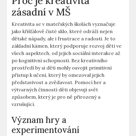
Proč je kreativita
zásadní v ⁣MŠ
Kreativita se v mateřských‍ školách vyznačuje
jako křišťálově⁢ čisté sklo, které odráží nejen
dětské nápady, ale i frustrace ⁢a radosti. Je to
‍základní ​kámen, který⁢ podporuje rozvoj ‌dětí⁤ ve
všech⁢ aspektech, od jejich ​sociální interakce až
po kognitivní schopnosti. Bez kreativního
prostředí by si‌ děti ⁢mohly osvojit primitivní
přístup⁢ k učení, který by omezoval jejich
představivost a zvědavost.⁣ Pomocí her⁤ a⁣
výtvarných činností děti‍ objevují svět⁤
způsobem, který je pro ně přirozený a
⁢vzrušující.
Význam hry⁣ a
experimentování