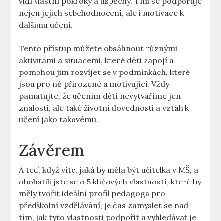
vidí vlastní pokroky a úspěchy. Tím se podporuje
nejen⁣ jejich ‌sebehodnocení, ale i motivace k
dalšímu učení.
Tento přístup můžete obsáhnout různými​
aktivitami ‌a situacemi, které děti⁤ zapojí a
pomohou ⁣jim ⁤rozvíjet se v podmínkách, které
jsou pro ně přirozené a motivující. Vždy​
pamatujte, že učením dětí nevytváříme jen‌
znalosti, ale také⁢ životní dovednosti a vztah ⁤k
učení jako takovému.
Závěrem
A teď,⁣ když víte,‍ jaká by měla být učitelka v MŠ, a
obohatili jste se o⁤ 5 klíčových vlastností, které‍ by
měly tvořit ideální profil pedagoga ⁢pro‍
předškolní vzdělávání, je čas zamyslet se nad‌
tím, jak tyto vlastnosti podpořit ⁣a vyhledávat je⁤