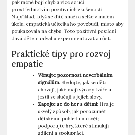
pak méně bojí chyb a více se ⁤učí
prostřednictvím pozitivních zkušeností.
Například, když⁤ se dítě snaží a selže v ⁣malém
úkolu, empatická učitelka ho povzbudí, místo aby
poukazovala na chybu. Toto pozitivní ​posílení
dává dětem⁣ odvahu⁤ experimentovat ⁤a růst.
Praktické tipy pro rozvoj
empatie
Věnujte pozornost neverbálním
signálům
: Sledujte, ⁤jak se děti
chovají, jaké mají⁢ výrazy tváře a
jestli se slučují s jejich slovy.
Zapojte se do​ her s dětmi
:⁤ Hra je
skvělý způsob, jak‌ porozumět
dětskému ⁤pohledu​ na svět;
podporujte hry, které stimulují
sdílení a spolupráci.