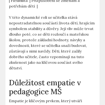
| Flexibilita ⁣ | Přizpůsobení se změnám a
potřebám dětí ‍ |
V této dynamické roli se učitelka stává
nepostradatelnou součástí života dětí, hrajícím
‍symbolem stability a důvěry. Její vliv může trvat
dlouho poté, ⁢co ⁣se děti rozloučí s mateřskou
školou, protože základní hodnoty, návyky⁤ a
dovednosti, ‌které se ‍učitelka snaží budovat,
zůstávají s nimi navždy. Děti, které zažily​
dobrého učitele, často vzpomínají na⁢ tuto
zkušenost jako na ​klíčovou součást ⁤svého
dětství.
Důležitost empatie‍ v
pedagogice ⁣MŠ
Empatie je ⁤klíčovým prvkem, který‍ utváří