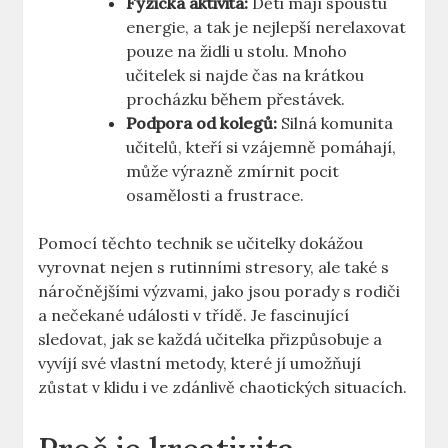
Fyzická aktivita:
​Děti mají spoustu
energie, a tak je nejlepší nerelaxovat
pouze ⁤na židli u stolu. Mnoho⁣
učitelek si najde čas na krátkou
procházku během přestávek.
Podpora od kolegů:
Silná ‌komunita
učitelů, kteří si vzájemně pomáhají,
může výrazně zmírnit pocit
osamělosti a⁢ frustrace.
Pomocí ⁤těchto technik⁣ se ‌učitelky dokážou
vyrovnat nejen ‌s rutinními stresory, ale⁤ také s
náročnějšími⁣ výzvami,⁤ jako jsou porady s‌ rodiči
a nečekané události v třídě. ​Je fascinující​
sledovat, jak se každá učitelka přizpůsobuje a
‍vyvíjí své vlastní metody,⁤ které jí⁢ umožňují
zůstat v klidu i ve zdánlivě chaotických situacích.