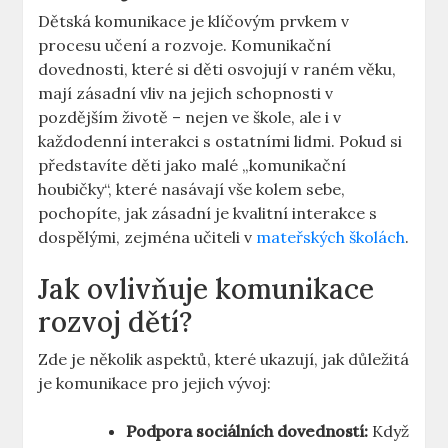
Dětská komunikace je‌ klíčovým prvkem v
procesu učení a rozvoje. Komunikační
dovednosti, které si děti ‍osvojují ‌v⁣ raném věku,
‍mají zásadní vliv na jejich schopnosti v
pozdějším životě – ⁤nejen ⁢ve ⁣škole, ale i v
každodenní interakci s ostatními lidmi. Pokud si
představíte⁣ děti jako malé ⁤„komunikační
houbičky“, které nasávají vše kolem sebe,
pochopíte, jak⁢ zásadní je ​kvalitní interakce s
dospělými, zejména učiteli v
mateřských‌ školách
.
Jak ovlivňuje⁤ komunikace
rozvoj​ dětí?
Zde ​je několik aspektů, které⁤ ukazují, jak důležitá
je ⁣komunikace pro⁤ jejich vývoj:
Podpora sociálních dovedností:
Když