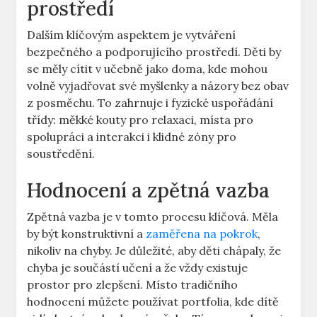
⁢prostředí
Dalším klíčovým aspektem je vytváření
bezpečného a podporujícího prostředí. Děti by
se měly ⁣cítit v ​učebně jako‌ doma, kde mohou
volně vyjadřovat své ⁣myšlenky a názory bez obav⁢
z ‍posměchu. To zahrnuje i fyzické uspořádání
třídy: měkké kouty pro relaxaci, místa pro
spolupráci a interakci i klidné zóny pro
soustředění.
Hodnocení⁢ a zpětná vazba
Zpětná vazba ⁢je v tomto procesu klíčová. Měla
by být konstruktivní a ​
zaměřena na pokrok
,
nikoliv ‌na‍ chyby.⁢ Je důležité, aby děti‌ chápaly, že
chyba je součástí učení a že vždy existuje
prostor ‍pro zlepšení. ‍Místo tradičního
hodnocení můžete používat portfolia, kde dítě