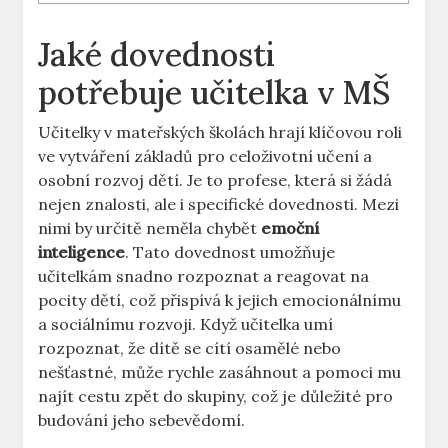
Jaké ⁣dovednosti
potřebuje učitelka v MŠ
Učitelky v mateřských školách hrají klíčovou roli
ve vytváření základů pro celoživotní učení a​
osobní rozvoj dětí. Je to profese, ⁤která⁤ si žádá
nejen znalosti, ale ⁣i specifické dovednosti. Mezi
⁣nimi by určitě neměla chybět
emoční
inteligence
. Tato dovednost umožňuje
učitelkám ​snadno rozpoznat‌ a reagovat na
pocity dětí, což přispívá k jejich emocionálnímu
⁢a ⁣sociálnímu rozvoji. Když ​učitelka umí⁤
rozpoznat, ​že dítě se ‍cítí osamělé nebo
nešťastné, může rychle zasáhnout a⁢ pomoci mu
najít cestu zpět do skupiny, což je důležité pro⁢
budování jeho sebevědomí.