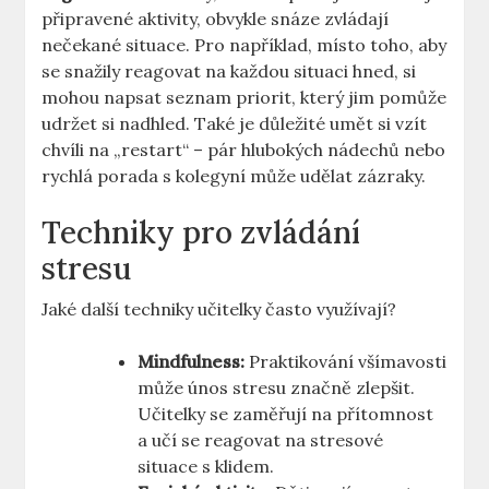
připravené aktivity, obvykle snáze zvládají
nečekané ‍situace. Pro ⁤například, místo toho, aby
se snažily reagovat na každou situaci hned, si ​
mohou​ napsat seznam priorit, který‌ jim pomůže
udržet si nadhled. ⁤Také je důležité umět si vzít
chvíli ⁢na „restart“ – pár hlubokých nádechů nebo
rychlá porada s kolegyní může udělat zázraky.
Techniky pro‌ zvládání
stresu
Jaké další techniky​ učitelky často využívají?
Mindfulness:
Praktikování všímavosti
může únos stresu značně ⁤zlepšit.
Učitelky se zaměřují ⁣na přítomnost
a učí se ‌reagovat na stresové
situace s klidem.