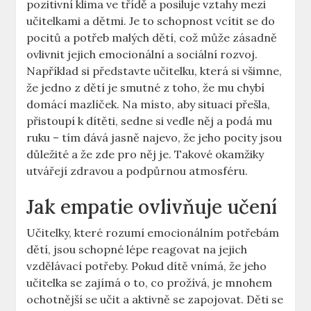
pozitivní ⁢klima ve třídě a posiluje vztahy​ mezi
učitelkami ‌a dětmi. Je to schopnost vcítit‍ se ⁣do⁢
pocitů a potřeb malých dětí,⁣ což může zásadně⁤
ovlivnit jejich emocionální a sociální rozvoj.⁤
Například si představte‌ učitelku, která si všimne,
že jedno z dětí je smutné z toho, ‍že mu chybí
domácí‍ mazlíček. ‌Na místo, aby situaci přešla,
přistoupí​ k dítěti,‍ sedne si⁢ vedle‌ něj a podá mu
ruku – tím dává jasně najevo, že jeho pocity ⁤jsou
důležité a že ‌zde pro něj je. Takové okamžiky
utvářejí zdravou a podpůrnou atmosféru.
Jak empatie ovlivňuje ​učení
Učitelky, které rozumí emocionálním potřebám
dětí, jsou schopné lépe reagovat ​na jejich
vzdělávací potřeby. Pokud dítě vnímá, že jeho
učitelka se zajímá o ⁣to, co ⁤prožívá, je⁤ mnohem
ochotnější se​ učit ‌a aktivně se zapojovat. Děti se