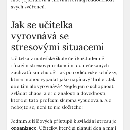
svých svěřenců.
Jak se učitelka ​
vyrovnává ​se
stresovými situacemi
Učitelka v mateřské⁢ škole čelí ⁢každodenně
různým stresovým situacím, od nečekaných
záchvatů smíchu dětí až po rodičovské schůzky,
které mohou vypadat jako ​napínavý thriller. Jak
se s tím ale vyrovnává? Nejde jen o schopnost
⁤zvládat⁢ chaos, ale i o znalosti a dovednosti,⁤
které si tato profesní skupina vybudovala. Ale
nebojte se, ‍není to ⁢nic složitého!
Jedním z klíčových přístupů k zvládání ‍stresu⁤ je
organizace
. Učitelky, ⁤které si plánují⁣ den a mají