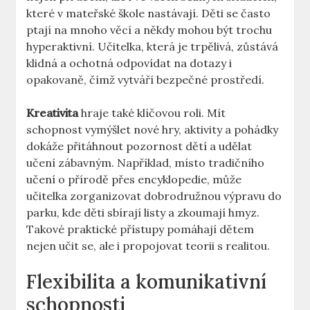
které v mateřské škole nastávají. Děti se ‌často
ptají na ⁤mnoho věcí a někdy mohou být trochu
hyperaktivní. Učitelka, která je trpělivá, zůstává
klidná a ochotná odpovídat na ‌dotazy i
⁢opakovaně, čímž vytváří bezpečné‌ prostředí.
Kreativita
hraje také klíčovou roli. Mít
schopnost vymýšlet nové‌ hry, aktivity a pohádky
dokáže přitáhnout pozornost dětí ​a udělat
učení zábavným. Například, místo​ tradičního
učení⁢ o přírodě přes encyklopedie, může
učitelka⁤ zorganizovat dobrodružnou výpravu do
parku, kde děti sbírají listy a zkoumají hmyz.
Takové praktické přístupy pomáhají dětem
nejen učit se, ale i propojovat teorii s‍ realitou.
Flexibilita a komunikativní‌
schopnosti