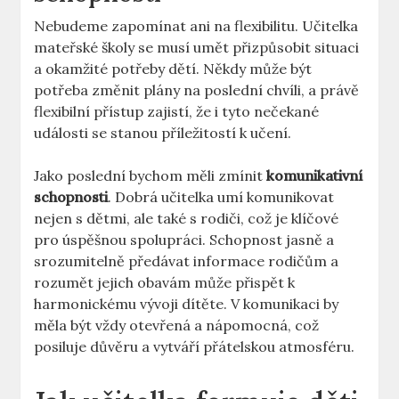
Nebudeme ⁤zapomínat ⁣ani na flexibilitu. Učitelka
mateřské školy se musí umět‍ přizpůsobit ⁤situaci
⁢a okamžité potřeby ⁤dětí. Někdy⁢ může být
potřeba změnit plány na poslední chvíli,​ a právě
flexibilní přístup zajistí, že i tyto nečekané
události se stanou příležitostí‌ k učení.
Jako poslední bychom měli zmínit​
komunikativní
schopnosti
. Dobrá učitelka umí komunikovat
nejen s dětmi, ale⁣ také s⁣ rodiči, což⁣ je klíčové
pro úspěšnou spolupráci. Schopnost jasně ‍a
srozumitelně předávat informace rodičům‍ a
rozumět jejich obavám může přispět k
‍harmonickému‍ vývoji dítěte.‌ V komunikaci​ by
měla být vždy otevřená a nápomocná, což​
posiluje důvěru a vytváří přátelskou atmosféru.