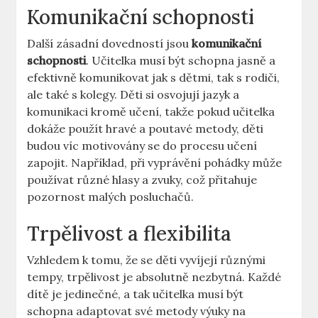
Komunikační schopnosti
Další zásadní dovedností jsou
komunikační
⁤schopnosti
. Učitelka musí být schopna jasně a
efektivně komunikovat jak s dětmi, tak⁤ s rodiči,
ale také s kolegy. Děti si ‍osvojují jazyk a
‌komunikaci kromě učení, takže pokud učitelka
dokáže použít hravé a poutavé metody, děti⁣
budou víc motivovány se do procesu učení
zapojit.⁣ Například,⁣ při vyprávění pohádky může
používat různé hlasy a zvuky, což přitahuje
pozornost malých posluchačů.
Trpělivost ⁢a flexibilita
Vzhledem k tomu, že se děti vyvíjejí různými
tempy, trpělivost je absolutně nezbytná. Každé
dítě je‌ jedinečné, a tak ‌učitelka musí být
schopna adaptovat své​ metody výuky na