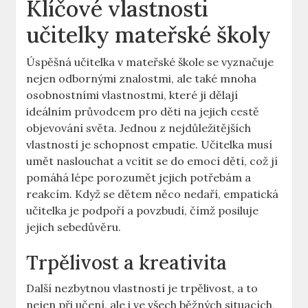
Klíčové⁤ vlastnosti⁣
učitelky mateřské školy
Úspěšná učitelka v mateřské škole se ⁤vyznačuje
‌nejen odbornými znalostmi, ale ⁤také mnoha
⁤osobnostními vlastnostmi, které ji dělají​
ideálním průvodcem pro děti na jejich‍ cestě
objevování ⁢světa. Jednou ⁤z nejdůležitějších
vlastností je schopnost empatie. ⁤Učitelka musí
umět naslouchat ‍a vcítit ⁣se do emocí dětí, což jí
pomáhá lépe ​porozumět jejich potřebám a
reakcím. Když se dětem něco nedaří, empatická
učitelka​ je podpoří a povzbudí, čímž posiluje
jejich sebedůvěru.
Trpělivost a kreativita
Další nezbytnou vlastností je trpělivost, a to
⁣nejen při učení,‍ ale i⁤ ve ‌všech​ běžných situacích,