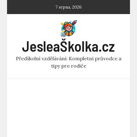
Skip
7 srpna, 2026
to
content
JesleaŠkolka.cz
Předškolní vzdělávání: Kompletní průvodce a
tipy pro rodiče