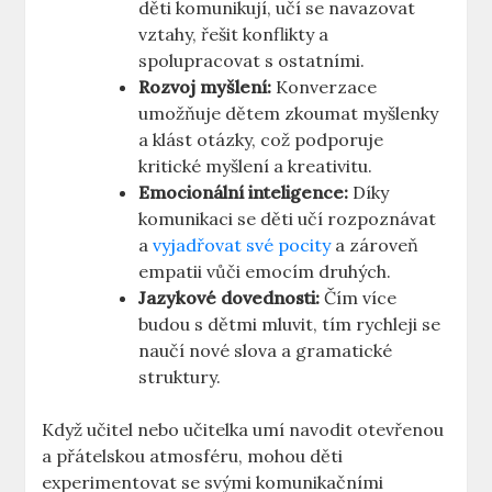
děti komunikují, ‍učí se navazovat
vztahy, řešit konflikty a
spolupracovat s ostatními.
Rozvoj myšlení:
Konverzace
umožňuje dětem zkoumat myšlenky
a klást otázky, což podporuje
kritické ⁢myšlení a⁣ kreativitu.
Emocionální inteligence:
Díky‌
komunikaci se děti‍ učí rozpoznávat
a
vyjadřovat své pocity
a zároveň
empatii⁤ vůči emocím ‍druhých.
Jazykové dovednosti:
Čím ⁣více
budou s dětmi mluvit, tím ​rychleji se
naučí ‍nové slova ‍a gramatické
⁢struktury.
Když učitel nebo učitelka umí⁣ navodit otevřenou
a přátelskou atmosféru, mohou ⁤děti
experimentovat se ​svými komunikačními