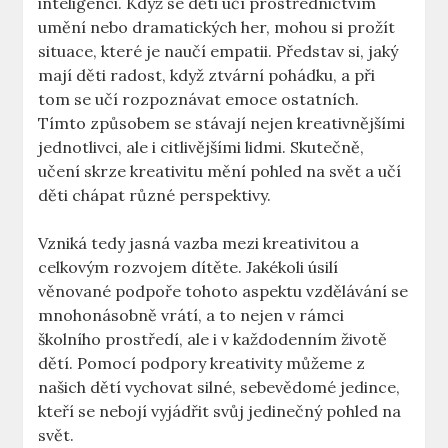
inteligenci.‍ Když se děti⁤ učí prostřednictvím
umění nebo ‌dramatických ​her, mohou⁣ si prožít
situace,⁣ které je naučí empatii. Představ si, jaký
mají děti⁤ radost, když ztvární⁣ pohádku, a ⁣při
tom se učí ⁤rozpoznávat emoce ostatních.
Tímto způsobem se stávají nejen kreativnějšími
jednotlivci, ale ​i⁢ citlivějšími lidmi. Skutečně,
učení skrze kreativitu mění pohled na svět‍ a učí
děti chápat různé perspektivy.
Vzniká⁣ tedy jasná vazba mezi⁤ kreativitou a
celkovým rozvojem dítěte.⁣ Jakékoli úsilí
věnované podpoře tohoto aspektu vzdělávání⁤ se
⁤mnohonásobně vrátí, a to nejen v ⁣rámci
⁣školního prostředí, ⁤ale i v každodenním životě
dětí. Pomocí podpory kreativity můžeme z​
našich dětí vychovat silné, sebevědomé⁣ jedince,
kteří se nebojí vyjádřit⁣ svůj jedinečný⁢ pohled na
svět.