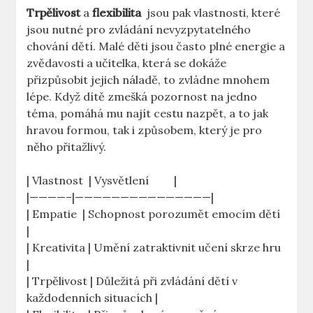
Trpělivost
a⁢
flexibilita
‍ jsou pak‍ vlastnosti,‌ které
jsou nutné ‍pro zvládání nevyzpytatelného
chování dětí. Malé⁤ děti jsou často plné energie a
zvědavosti a učitelka, která ⁢se dokáže
přizpůsobit jejich náladě,​ to zvládne mnohem
lépe. Když ⁢dítě zmešká pozornost na jedno
téma, pomáhá ‍mu najít cestu ⁤nazpět, a⁤ to jak⁢
hravou formou, tak i způsobem, který je pro⁢
něho přitažlivý.
| Vlastnost ⁢ | Vysvětlení ‌ ⁤ ‌ ⁢ ‍ ⁣ ⁣ ‍ |
|————–|———————————————|
| Empatie ⁣ | ⁢Schopnost porozumět emocím dětí ⁣
|
| Kreativita | Umění zatraktivnit‍ učení ‌skrze hru ​
|
| ​Trpělivost | Důležitá při zvládání dětí v
každodenních situacích |