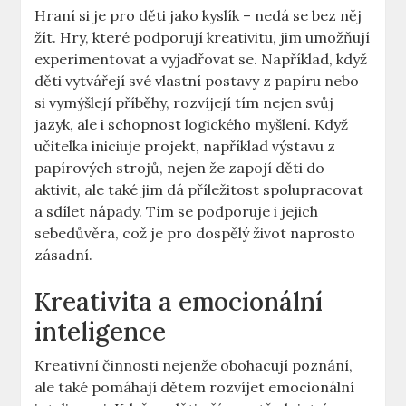
Hraní si je ‌pro děti jako kyslík – nedá se bez ⁣něj
žít.⁢ Hry, které podporují kreativitu, jim umožňují
experimentovat a vyjadřovat ⁢se. Například, když
děti vytvářejí své‌ vlastní postavy z papíru nebo
si vymýšlejí příběhy, rozvíjejí tím ⁣nejen svůj
jazyk, ale i schopnost ‌logického myšlení. Když
⁣učitelka ‌iniciuje projekt, například výstavu z
papírových strojů, nejen že zapojí děti do
aktivit, ​ale‍ také jim dá příležitost spolupracovat
a sdílet‌ nápady. Tím ‌se podporuje⁢ i jejich
sebedůvěra, což je pro dospělý život naprosto
zásadní.
Kreativita a emocionální
inteligence
Kreativní ​činnosti nejenže obohacují poznání,
ale také pomáhají dětem rozvíjet‌ emocionální