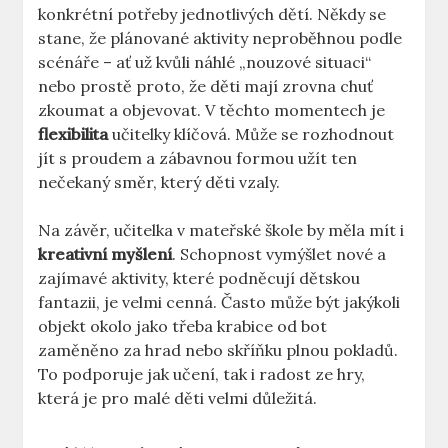
konkrétní‍ potřeby jednotlivých‌ dětí. Někdy se
stane,⁤ že plánované aktivity ⁣neproběhnou podle
scénáře – ať ‍už kvůli náhlé „nouzové situaci“
⁣nebo prostě proto, že děti mají zrovna ‍chuť
zkoumat a objevovat. V těchto momentech je
flexibilita
učitelky klíčová.​ Může‌ se rozhodnout
jít s proudem a zábavnou formou užít ten
nečekaný směr, který děti vzaly.
Na závěr, učitelka v ​mateřské škole by měla mít⁤ i
kreativní myšlení
. Schopnost vymýšlet nové ⁤a
‍zajímavé‌ aktivity, které podněcují dětskou
fantazii, je velmi cenná. Často může ​být jakýkoli
objekt okolo jako třeba⁣ krabice od bot
zaměněno za hrad⁤ nebo skříňku plnou​ pokladů.
To ‍podporuje jak učení, tak i radost ze hry,
která je pro malé děti velmi důležitá.