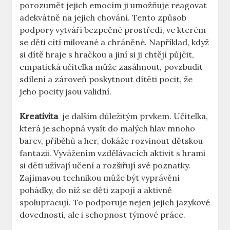
porozumět jejich ‍emocím ‍ji umožňuje reagovat
adekvátně na jejich chování. Tento způsob
podpory vytváří bezpečné ​prostředí, ve kterém
se děti cítí milované‍ a chráněné. Například, když
si ⁤dítě hraje ‌s hračkou ⁤a ⁤jiní si ⁢ji chtějí‌ půjčit,⁢
empatická učitelka může zasáhnout, povzbudit
sdílení a zároveň poskytnout​ dítěti ⁢pocit, že‍
jeho pocity jsou validní.
Kreativita
⁣ je dalším důležitým prvkem.‌ Učitelka,
která je schopná vysít do‍ malých hlav mnoho
barev, příběhů ⁤a her, dokáže rozvinout dětskou
fantazii. Vyvážením vzdělávacích aktivit s hrami
si děti ⁣užívají učení ‍a​ rozšiřují své poznatky.
Zajímavou technikou může být ‍vyprávění
pohádky, do níž se děti‍ zapojí ⁤a aktivně
spolupracují. To podporuje nejen jejich jazykové
⁤dovednosti, ale i schopnost ‍týmové práce.