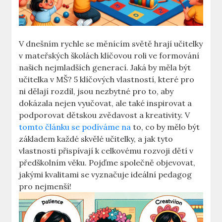
V dnešním rychle se měnícím světě hrají učitelky⁤
v⁢ mateřských školách ⁤klíčovou⁣ roli ve ‌formování
našich nejmladších⁤ generací. Jaká by​ měla být
učitelka v ⁣MŠ? 5‌ klíčových vlastností, které pro
ni dělají rozdíl, jsou nezbytné ⁢pro to, aby
dokázala nejen vyučovat, ale také inspirovat a
podporovat ‌dětskou zvědavost a ‍kreativity. V
tomto článku se podíváme na
to, ‍co by mělo být
základem každé skvělé učitelky, a‌ jak tyto
vlastnosti přispívají k celkovému rozvoji dětí v
‍předškolním věku. Pojďme společně ⁤objevovat,
jakými kvalitami se vyznačuje ideální ⁢pedagog
pro nejmenší!