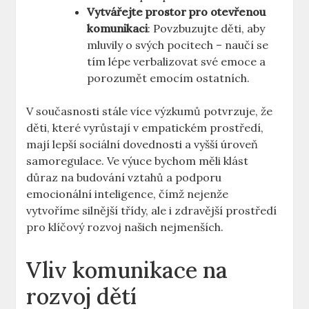
Vytvářejte prostor pro otevřenou
komunikaci
: Povzbuzujte děti, aby
mluvily o svých ⁣pocitech – naučí se
tím lépe verbalizovat své⁣ emoce‍ a
porozumět ⁣emocím ostatních.
V současnosti stále více výzkumů potvrzuje, že
děti, které vyrůstají v empatickém‍ prostředí,
mají lepší sociální dovednosti a​ vyšší úroveň
samoregulace. Ve výuce⁢ bychom měli⁣ klást
důraz na budování⁤ vztahů a podporu
emocionální inteligence, čímž ⁣nejenže⁢
vytvoříme silnější třídy, ⁤ale‍ i zdravější prostředí
‍pro klíčový rozvoj našich nejmenších.
Vliv ⁣komunikace na
rozvoj dětí