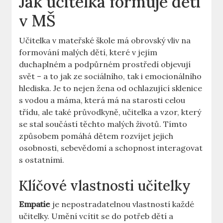
Jak učitelka formuje děti
v MŠ
Učitelka v mateřské škole má obrovský vliv na
formování malých dětí, které v jejím‌
duchaplném⁤ a podpůrném prostředí objevují
svět –⁤ a ⁤to jak ze sociálního,​ tak i emocionálního
hlediska. Je to nejen žena ‌od ochlazující sklenice
s vodou a máma, ‍která má na starosti⁣ celou
třídu, ale také průvodkyně, učitelka a vzor, který
se stal⁢ součástí těchto malých životů. Tímto‌
způsobem pomáhá dětem rozvíjet jejich
osobnosti, sebevědomí a ⁢schopnost ​interagovat
s ostatními.
Klíčové vlastnosti učitelky
Empatie
⁢je nepostradatelnou vlastností ​každé
učitelky. Umění vcítit se do potřeb dětí​ a