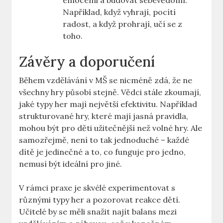
emocemi a budovat sebevědomí.
Například, když vyhrají, pocítí
radost, a když prohrají, učí se z
toho.
Závěry a doporučení
Během vzdělávání v MŠ se nicméně zdá, že ne
všechny hry působí stejně. Vědci stále zkoumají,
jaké typy her mají největší efektivitu. Například
strukturované hry, které mají jasná pravidla,
mohou být pro děti užitečnější než volné hry. Ale
samozřejmě, není to tak jednoduché – každé
dítě je jedinečné a to, co funguje pro jedno,
nemusí být ideální pro jiné.
V rámci praxe je skvélé experimentovat s
různými typy her a pozorovat reakce dětí.
Učitelé by se měli snažit najít balans mezi