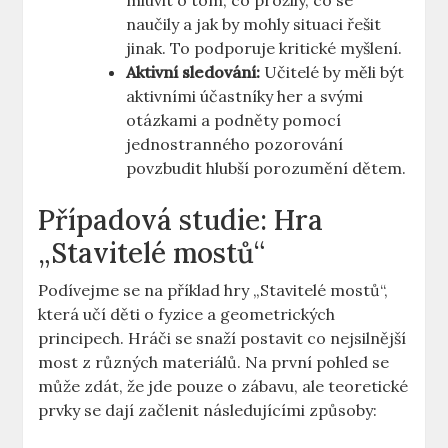
mluvit o tom, co prožily, co se
naučily a jak by mohly situaci řešit
jinak. To podporuje kritické myšlení.
Aktivní sledování:
Učitelé by měli být
aktivními účastníky her a svými
otázkami a podněty pomocí
jednostranného pozorování
povzbudit hlubší porozumění dětem.
Případová studie: Hra
„Stavitelé mostů“
Podívejme se na příklad hry „Stavitelé mostů“,
která učí děti o fyzice a geometrických
principech. Hráči se snaží postavit co nejsilnější
most z různých materiálů. Na první pohled se
může zdát, že jde pouze o zábavu, ale teoretické
prvky se dají začlenit následujícími způsoby: