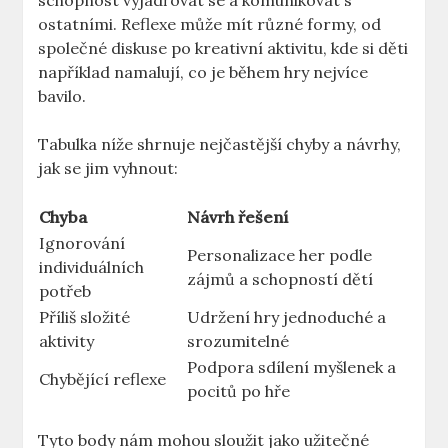
schopnost vyjadřovat se a komunikovat s
ostatními. Reflexe může mít různé formy, od
společné diskuse po kreativní aktivitu, kde si děti
například namalují, co je během hry nejvíce
bavilo.
Tabulka níže shrnuje nejčastější chyby a návrhy,
jak se jim vyhnout:
Chyba
Návrh řešení
Ignorování
Personalizace her podle
individuálních
zájmů a schopností dětí
potřeb
Příliš složité
Udržení hry jednoduché a
aktivity
srozumitelné
Podpora sdílení myšlenek a
Chybějící reflexe
pocitů po hře
Tyto body nám mohou sloužit jako užitečné