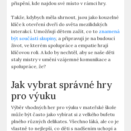
přispění, kde najdou své místo v rámci hry.
Takže, kdybych měla shrnout, jsou jako kouzelné
klíče k otevření dveří do světa mezilidských
interakcí. Umožňují dětem zažít, co to
znamená
být součástí skupiny
, a připravují je na budoucí
život, ve kterém spolupráce a empatie hrají
klíčovou roli. A kdo by nechtěl, aby se naše děti
staly mistry v umění vzájemné komunikace a
spolupráce, že?
Jak vybrat správné hry
pro výuku
Výběr vhodných her pro výuku v mateřské škole
může být často jako vybírat si z velkého bufetu
plného různých delikates. Všechno láká, ale co je
vlastně to nejlepší, co děti s nadšením uchopí a