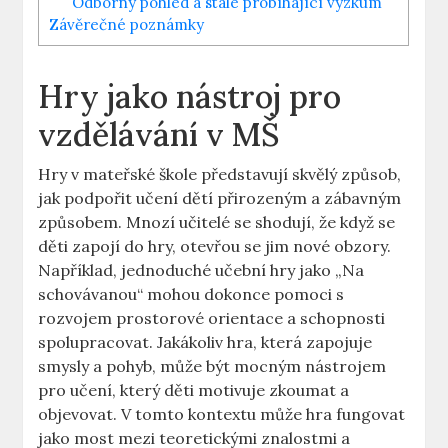
Odborný pohled a stále probíhající výzkum
Závěrečné poznámky
Hry jako nástroj pro
vzdělávání v MŠ
Hry v mateřské škole představují skvělý způsob,
jak podpořit učení dětí přirozeným a zábavným
způsobem. Mnozí učitelé se shodují, že když se
děti zapojí do hry, otevřou se jim nové obzory.
Například, jednoduché učební hry jako „Na
schovávanou“ mohou dokonce pomoci s
rozvojem prostorové orientace a schopnosti
spolupracovat. Jakákoliv hra, která zapojuje
smysly a pohyb, může být mocným nástrojem
pro učení, který děti motivuje zkoumat a
objevovat. V tomto kontextu může hra fungovat
jako most mezi teoretickými znalostmi a