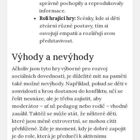
správně pochopily a reprodukovaly
informace.
Roli hrající hry:
Scénky, kde si děti
ztvární různé postavy, tím si
osvojují empatii a rozšiřují svou
představivost.
Výhody a nevýhody
Ačkoliv jsou tyto hry výborné pro rozvoj
sociálních dovedností, je důležité mít na paměti
také možné nevýhody. Například, pokud se děti v
souvislosti s hrou dostanou do konfliktu, učí se
řešit nesnáze, ale je třeba zajistit, aby
moderátor – ať už pedagog nebo rodič – vhodně
zasáhl. Taktéž se může stát, že některé děti,
které jsou méně extrovertní, se mohou cítit
přehlížené. Zde je moment, kdy je dobré zapojit
je do role, která je předurčí k aktivnímu