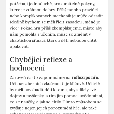
potřebují jednoduché, srozumitelné pokyny,
které je vtáhnou do hry. Příliš mnoho pravidel
nebo komplikovaných mechanik je může odradit.
Ideálně bychom se měli řídit zásadou „méně je
více“. Pokud hru příliš zkomplikujeme, místo aby
nám pomohla s učením, může se změnit v
chaotickou situaci, kterou děti nebudou chtít
opakovat.
Chybějící reflexe a
hodnocení
Zároveň často zapomínáme na
reflexi po hře
.
Učit se z herních zkušeností je klíčové. Učitelé
by měli povzbudit děti k tomu, aby sdílely své
dojmy a myšlenky, a tím jim pomoci uvědomit si,
co se naučily, a jak se cítily. Tímto způsobem se
zvyšuje nejen jejich porozumění hře, ale také