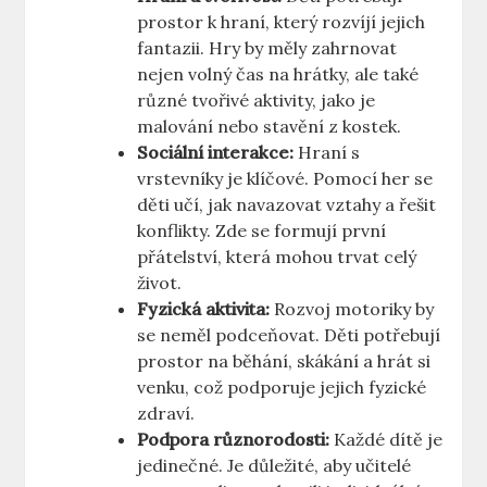
prostor k hraní, který rozvíjí jejich
fantazii. Hry by měly zahrnovat
nejen volný čas na hrátky, ale také
různé tvořivé aktivity, jako je
malování nebo stavění z kostek.
Sociální interakce:
Hraní s
vrstevníky je klíčové. Pomocí her se
děti učí, jak navazovat vztahy a řešit
konflikty. Zde se formují první
přátelství, která mohou trvat celý
život.
Fyzická aktivita:
Rozvoj motoriky by
se neměl podceňovat. Děti potřebují
prostor na běhání, skákání a hrát si
venku, což podporuje jejich fyzické
zdraví.
Podpora různorodosti:
Každé dítě je
jedinečné. Je důležité, aby učitelé