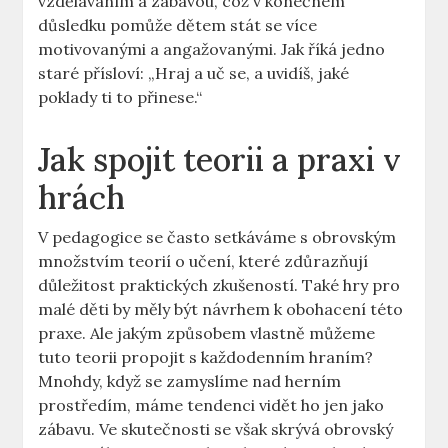
vzděláváním a zábavou, což v konečném
důsledku pomůže dětem stát se více
motivovanými a angažovanými. Jak říká jedno
staré přísloví: „Hraj a uč se, a uvidíš, jaké
poklady ti to přinese.“
Jak spojit teorii a praxi v
hrách
V pedagogice se často setkáváme s obrovským
množstvím teorií o učení, které zdůrazňují
důležitost praktických zkušeností. Také hry pro
malé děti by měly být návrhem k obohacení této
praxe. Ale jakým způsobem vlastně můžeme
tuto teorii propojit s každodenním hraním?
Mnohdy, když se zamyslíme nad herním
prostředím, máme tendenci vidět ho jen jako
zábavu. Ve skutečnosti se však skrývá obrovský