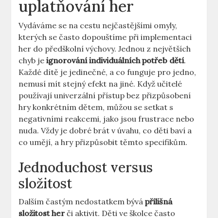
uplatňování her
Vydáváme se na cestu nejčastějšími omyly,
kterých se často dopouštíme při implementaci
her do předškolní výchovy. Jednou z největších
chyb je
ignorování individuálních potřeb dětí
.
Každé dítě je jedinečné, a co funguje pro jedno,
nemusí mít stejný efekt na jiné. Když učitelé
používají univerzální přístup bez přizpůsobení
hry konkrétním dětem, můžou se setkat s
negativními reakcemi, jako jsou frustrace nebo
nuda. Vždy je dobré brát v úvahu, co děti baví a
co umějí, a hry přizpůsobit těmto specifikům.
Jednoduchost versus
složitost
Dalším častým nedostatkem bývá
přílišná
složitost her
či aktivit. Děti ve školce často