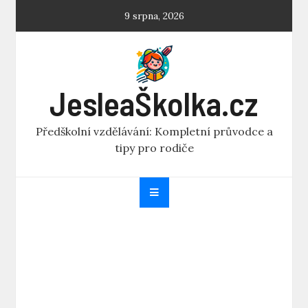
Skip
9 srpna, 2026
to
content
JesleaŠkolka.cz
Předškolní vzdělávání: Kompletní průvodce a
tipy pro rodiče