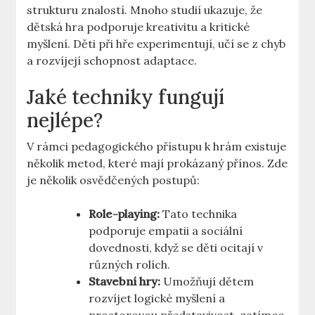
strukturu znalostí. Mnoho studií ukazuje, že
dětská hra podporuje kreativitu a kritické
myšlení. Děti při hře experimentují, učí se z chyb
a rozvíjejí schopnost adaptace.
Jaké techniky fungují
nejlépe?
V rámci pedagogického přístupu k hrám existuje
několik metod, které mají prokázaný přínos. Zde
je několik osvědčených postupů:
Role-playing:
Tato technika
podporuje empatii a sociální
dovednosti, když se děti ocitají v
různých rolích.
Stavební hry:
Umožňují dětem
rozvíjet logické myšlení a