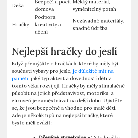
Bezpečí a pocit
Měkký materiál,
Deka
domova
vyměnitelný potah
Podpora
Nezávadné materiály,
Hračky
kreativity a
snadné údržba
učení
Nejlepší hračky do jeslí
Když přemýšlíte o hračkách, které by měly být
součástí výbavy pro jesle,
je důležité mít na
paměti
, jaký typ aktivit a dovedností děti v
tomto věku rozvíjejí. Hračky by měly stimulačně
působit na jejich představivost, motoriku, a
zároveň je zaměstnávat na delší dobu. Ujistěte
se, že jsou bezpečné a vhodné pro malé děti.
Zde je několik tipů na nejlepší hračky, které
byste měli zvážit:
Dřevěné stavebnice
– Tyto hračky