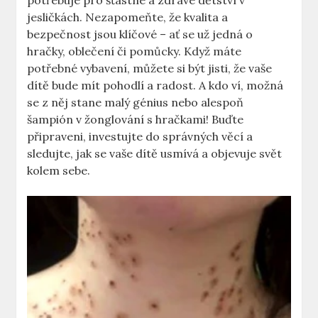
potřebuje pro šťastné a zdravé dětství v
jesličkách. Nezapomeňte, že kvalita a
bezpečnost jsou klíčové – ať se už jedná o
hračky, oblečení či pomůcky. Když máte
potřebné vybavení, můžete si být jisti, že vaše
dítě bude mít pohodlí a radost. A kdo ví, možná
se z něj stane malý génius nebo alespoň
šampión v žonglování s hračkami! Buďte
připraveni, investujte do správných věcí a
sledujte, jak se vaše dítě usmívá a objevuje svět
kolem sebe.