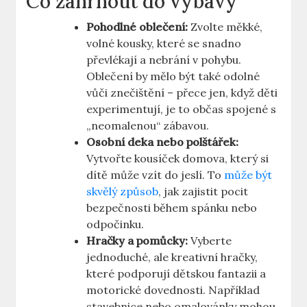
Co zahrnout do výbavy
Pohodlné oblečení:
Zvolte měkké,
volné kousky, které se snadno
převlékají a nebrání v pohybu.
Oblečení by mělo být také odolné
vůči znečištění – přece jen, když děti
experimentují, je to občas spojené s
„neomalenou“ zábavou.
Osobní deka nebo polštářek:
Vytvořte kousíček domova, který si
dítě může vzít do jeslí. To
může být
skvělý způsob
, jak zajistit pocit
bezpečnosti během spánku nebo
odpočinku.
Hračky a pomůcky:
Vyberte
jednoduché, ale kreativní hračky,
které podporují dětskou fantazii a
motorické dovednosti. Například
stavebnice nebo omalovánky mohou