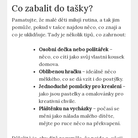
Co zabalit do tašky?
Pamatujte, že malé děti milují rutina, a tak jim
pomůže, pokud v tašce najdou něco, co znají a
co je uklidňuje. Tady je několik tipů, co zahrnout:
Osobní dečka nebo polštářek
–
něco, co cítí jako svůj vlastní kousek
domova.
Oblíbenou hračku
– ideálně něco
měkkého, co se dá vzít i do postýlky.
Jednoduché pomůcky pro kreslení
–
jako jsou pastelky a omalovánky pro
kreativní chvíle.
Pláštěnku na vycházky
– počasí se
mění jako nálada malého dítěte,
mějte po ruce něco na překvapení.