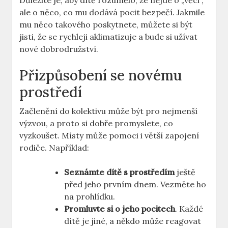
Důležité je, aby dítě rozumělo, že nejde o „věci“,
ale o něco, co mu dodává pocit bezpečí. Jakmile
mu něco takového poskytnete, můžete si být
jisti, že se rychleji aklimatizuje a bude si užívat
nové dobrodružství.
Přizpůsobení se novému
prostředí
Začlenění do kolektivu může být pro nejmenší
výzvou, a proto si dobře promyslete, co
vyzkoušet. Místy může pomoci i větší zapojení
rodiče. Například:
Seznámte dítě s prostředím
ještě
před jeho prvním dnem. Vezměte ho
na prohlídku.
Promluvte si o jeho pocitech
. Každé
dítě je jiné, a někdo může reagovat