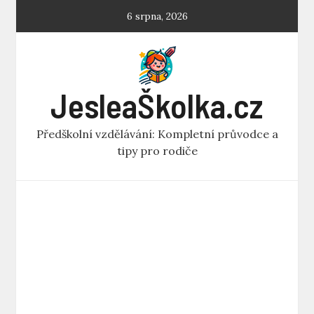
Skip
6 srpna, 2026
to
content
JesleaŠkolka.cz
Předškolní vzdělávání: Kompletní průvodce a
tipy pro rodiče