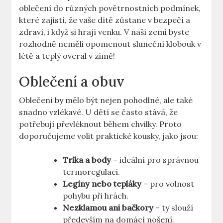
oblečení do různých povětrnostních podmínek,
které zajistí, že vaše dítě zůstane v bezpečí a
zdraví, i když si hrají venku. V naší zemi byste
rozhodně neměli opomenout sluneční klobouk v
létě a teplý overal v zimě!
Oblečení a obuv
Oblečení by mělo být nejen pohodlné, ale také
snadno vzlékavé. U dětí se často stává, že
potřebují převléknout během chvilky. Proto
doporučujeme volit praktické kousky, jako jsou:
Trika a body
– ideální pro správnou
termoregulaci.
Legíny nebo tepláky
– pro volnost
pohybu při hrách.
Nezklamou ani bačkory
– ty slouží
především na domácí nošení.