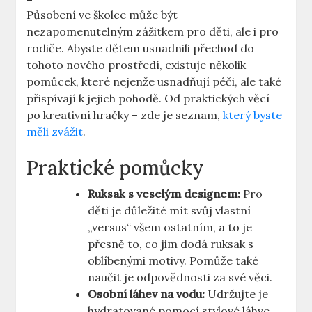
Působení ve školce může být
nezapomenutelným zážitkem pro děti, ale i pro
rodiče. Abyste dětem usnadnili přechod do
tohoto nového prostředí, existuje několik
pomůcek, které nejenže usnadňují péči, ale také
přispívají k jejich pohodě. Od praktických věcí
po kreativní hračky – zde je seznam,
který byste
měli zvážit
.
Praktické pomůcky
Ruksak s veselým designem:
Pro
děti je důležité mít svůj vlastní
„versus“ všem ostatním, a to je
přesně to, co jim dodá ruksak s
oblíbenými motivy. Pomůže také
naučit je odpovědnosti za své věci.
Osobní láhev na vodu:
Udržujte je
hydratované pomocí stylové láhve,