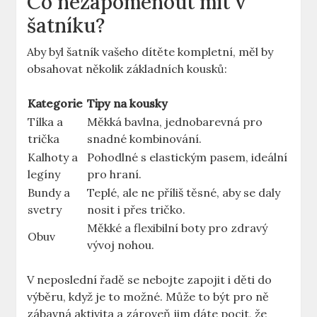
Co nezapomenout mít v
šatníku?
Aby byl šatník vašeho dítěte kompletní, měl by
obsahovat několik základních kousků:
Kategorie
Tipy na kousky
Tílka a
Měkká bavlna, jednobarevná pro
trička
snadné kombinování.
Kalhoty a
Pohodlné s elastickým pasem, ideální
legíny
pro hraní.
Bundy a
Teplé, ale ne příliš těsné, aby se daly
svetry
nosit i přes tričko.
Měkké a flexibilní boty pro zdravý
Obuv
vývoj nohou.
V neposlední řadě se nebojte zapojit i děti do
výběru, když je to možné. Může to být pro ně
zábavná aktivita a zároveň jim dáte pocit, že