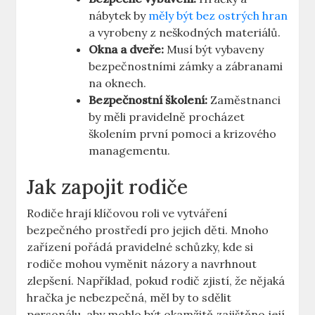
nábytek by
měly být bez ostrých hran
a vyrobeny z neškodných materiálů.
Okna a dveře:
Musí být vybaveny
bezpečnostními zámky a zábranami
na oknech.
Bezpečnostní školení:
Zaměstnanci
by měli pravidelně procházet
školením první pomoci a krizového
managementu.
Jak zapojit rodiče
Rodiče hrají klíčovou roli ve vytváření
bezpečného prostředí pro jejich děti. Mnoho
zařízení pořádá pravidelné schůzky, kde si
rodiče mohou vyměnit názory a navrhnout
zlepšení. Například, pokud rodič zjistí, že nějaká
hračka je nebezpečná, měl by to sdělit
personálu, aby mohlo být okamžitě zajištěno její