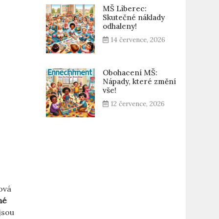
MŠ Liberec:
Skutečné náklady
odhaleny!
14 července, 2026
Obohacení MŠ:
Nápady, které změní
vše!
12 července, 2026
hová
né
 jsou