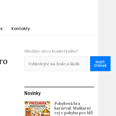
ás
Kontakty
Hledáte něco konkrétního?
ro
Najít
článek
Novinky
Pohybová hra
karneval: Maškarní
rej v pohybu pro MŠ