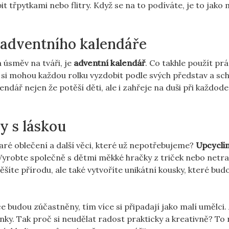
 třpytkami nebo flitry. Když se⁣ na​ to ​podíváte, je to jako 
⁣ adventního kalendáře
úsměv na​ tváři, je
adventní kalendář
. Co takhle​ použít ‍p
ěti⁣ si mohou každou rolku vyzdobit ⁢podle svých představ a s
ndář nejen že potěší děti, ⁣ale i zahřeje na​ duši ⁤při každod
y s láskou
aré ‌oblečení a další věci, které ⁣už nepotřebujeme?
Upcycli
yrobte společně s⁤ dětmi měkké ⁢hračky‌ z triček nebo netra
ěšíte přírodu, ale také vytvoříte unikátní kousky, které ⁣bud
ce budou zúčastněny, tím více ​si ⁤připadají jako malí‌ umělci.
ínky. Tak proč si neudělat radost prakticky a kreativně? To n