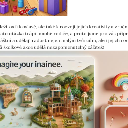
ležitostí⁤ k oslavě, ale také k rozvoji jejich kreativity a⁢ zručn
Tato otázka trápí⁤ mnohé ‍rodiče, a proto jsme‌ pro vás připra
áštní a udělají‍ radost nejen malým tvůrcům, ​ale i jejich r
vaší školkové ‌akce udělá ⁣nezapomenutelný ​zážitek!