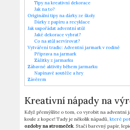
Tipy na kreativní dekorace
Jak na to?
Originální tipy ​na dárky‍ ze školy
Dárky z papíru a recyklace
Jak uspořádat adventní stůl
Jaké‍ dekorace vybrat?
Co na stůl servírovat?
Vytváření tradic: Adventní ⁢jarmark v ‍rodině
Příprava‌ na jarmark
Zážitky z⁤ jarmarku
Zábavné aktivity během⁢ jarmarku
Napínavé soutěže​ a ⁣hry
Závěrem
Kreativní nápady ‍na výr
Když přemýšlíte o tom, co​ vyrobit⁤ na adventní 
koule z kopce!​ Tady ⁤je několik​ nápadů,
které pot
ozdoby na stromeček
.‍ Stačí⁣ barevný papír, le