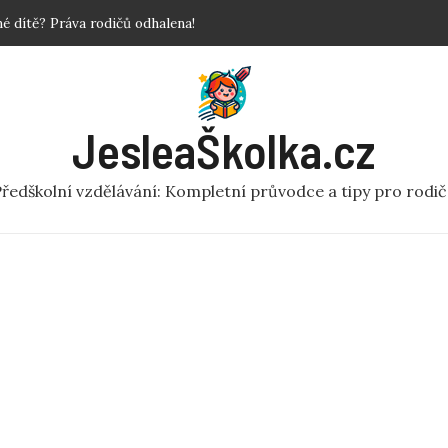
povinné?
 Krok za krokem!
y a fakta o předškolní péči
ní rej v pohybu pro MŠ
JesleaŠkolka.cz
 dítě? Práva rodičů odhalena!
ředškolní vzdělávání: Kompletní průvodce a tipy pro rodi