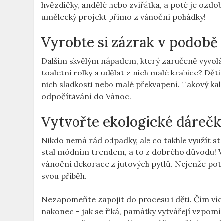
hvězdičky, andělé nebo zvířátka, a poté je ozdobit
umělecký ⁤projekt přímo ‌z vánoční pohádky!
Vyrobte si zázrak v ⁢podobě
Dalším‌ skvělým nápadem, který zaručeně vyvolá 
toaletní ‌rolky ⁢a ​udělat z ‍nich malé krabice? D
nich ‍sladkosti⁣ nebo malé překvapení. Takový kale
odpočítávání​ do Vánoc.
Vytvořte ekologické dárečk
Nikdo nemá rád odpadky, ale co⁤ takhle využít st
stal módním‍ trendem,⁢ a to z dobrého důvodu! V
vánoční⁣ dekorace z​ jutových pytlů.⁢ Nejenže pot
svou příběh.
Nezapomeňte zapojit ⁢do ‍procesu i​ děti.‌ Čím⁣ ví
nakonec –​ jak se‌ říká,⁢ památky vytvářejí vzpom