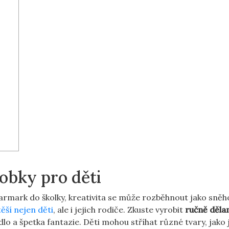
obky ⁤pro děti
jarmark do školky, kreativita‍ se může rozběhnout jako ⁢sně
ěší nejen děti
, ale⁢ i jejich rodiče.⁢ Zkuste ‌vyrobit⁢
ručně děla
pidlo ​a⁣ špetka fantazie. Děti ​mohou stříhat různé tvary, jako