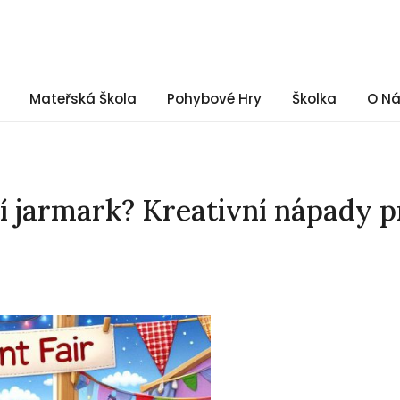
Mateřská Škola
Pohybové Hry
Školka
O N
í jarmark? Kreativní nápady p