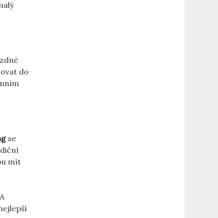
malý
rázdné
chovat do
enním‌
ng
se
diční
ou mít
 A
ejlepší⁣