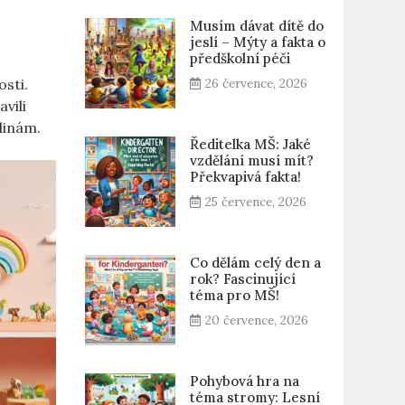
Musím dávat dítě do
jeslí – Mýty a fakta o
předškolní péči
osti.
26 července, 2026
vili
odinám.
Ředitelka MŠ: Jaké
vzdělání musí mít?
Překvapivá fakta!
25 července, 2026
Co dělám celý den a
rok? Fascinující
téma pro MŠ!
20 července, 2026
Pohybová hra na
téma stromy: Lesní