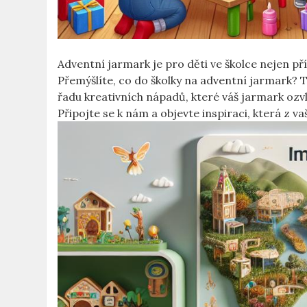
Adventní⁤ jarmark je​ pro děti ‌ve školce⁣ nejen ⁤pří
Přemýšlíte, co do ⁣školky ‌na adventní⁣ jarmark? 
řadu kreativních ‍nápadů, které⁢ váš jarmark ozvl
Připojte se ‍k nám ‌a objevte ‌inspiraci, která z 