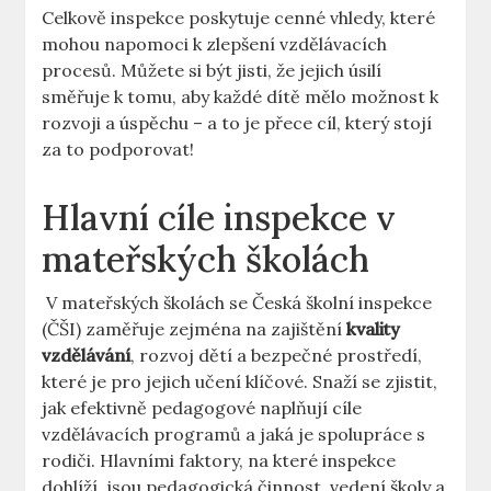
Celkově ⁣inspekce ‍poskytuje cenné vhledy, které
mohou napomoci k zlepšení vzdělávacích
procesů. Můžete si být jisti, že jejich úsilí
směřuje k tomu, aby ‌každé dítě mělo možnost k
rozvoji a úspěchu‌ – a to je přece ​cíl, který stojí
za to podporovat!
Hlavní cíle‌ inspekce v
mateřských školách
‌ V​ mateřských školách ‌se Česká⁤ školní inspekce
(ČŠI) zaměřuje ⁢zejména na ⁣zajištění
kvality
vzdělávání
, rozvoj ⁢dětí a bezpečné prostředí,
které je pro jejich učení klíčové. ⁢Snaží se zjistit,
jak efektivně pedagogové naplňují cíle⁣
vzdělávacích ‍programů⁤ a jaká je spolupráce s ​
rodiči. Hlavními faktory, ‍na které inspekce
dohlíží, jsou pedagogická činnost, vedení školy a