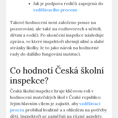
Jak je podpora⁤ rodičů zapojená⁣ do
vzdělávacího procesu
Takové hodnocení není založeno pouze na
pozorování, ale⁤ také na rozhovorech s ​učiteli,
dětmi a⁤ rodiči. Po⁤ skončení inspekce následuje
zpráva, ve které inspektoři shrnují silné a⁢ slabé
⁣stránky školky. Je to ⁣jako nárok na hodnotné
rady ⁤do dalšího fungování institucí.
Co hodnotí​ Česká školní
inspekce?
Česká školní inspekce hraje klíčovou ⁢roli v
hodnocení ⁣mateřských škol v České republice.
Jejím hlavním cílem je ⁤zajistit,‌ aby
vzdělávací
proces
probíhal kvalitně a s ohledem na potřeby
dětí. Inspektoři se zaměřují na ​různé ⁢aspekty,