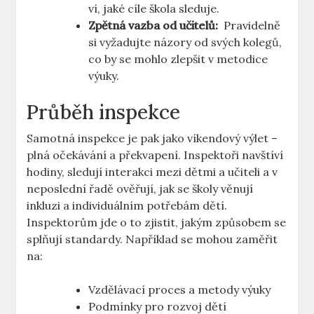
ví, jaké ​cíle škola sleduje.
Zpětná‌ vazba od učitelů:
‍ Pravidelně
si vyžadujte názory od svých kolegů, ​
co by se mohlo zlepšit v metodice
‌výuky.
Průběh ⁣inspekce
Samotná inspekce je pak jako víkendový ⁢výlet –‌
plná⁤ očekávání a překvapení. ⁣Inspektoři navštíví
hodiny,⁣ sledují interakci mezi dětmi a učiteli a v ​
neposlední řadě ověřují, jak se školy věnují
inkluzi a individuálním ⁢potřebám dětí.
Inspektorům jde o to zjistit, jakým způsobem se
⁤splňují standardy. Například se mohou zaměřit
na:
Vzdělávací proces a metody ‌výuky
Podmínky pro rozvoj dětí