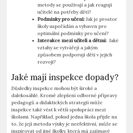
metody se používají a jak reagují
učitelé na ‍potřeby dětí?
Podmínky pro⁢ učení:
Jak⁣ je prostor
školy uspořádán a vybaven pro‌
optimální ‌podmínky pro ⁣učení?
Interakce mezi učiteli a dětmi:
​ Jaké⁢
vztahy se vytvářejí ​a jakým
‌způsobem ​podporují děti⁣ v jejich
rozvoji?
Jaké mají inspekce dopady?
Důsledky ⁣inspekce mohou být⁢ široké⁤ a
dalekosáhlé.⁢ Kromě ⁢zlepšení‍ odborné přípravy⁢
pedagogů a didaktických ​strategií může
‌inspekce⁣ také vést ‌k větší spolupráci mezi‌
školami. Například, ​pokud jedna škola přijde na​
to, že její⁢ metoda výuky je neefektivní, ⁢může se
inspirovat od jiné školky, která má zajímavé