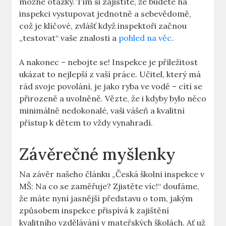
možné otázky. Tím si zajistíte, že budete na
inspekci vystupovat jednotně a ⁤sebevědomě,
což je klíčové, zvlášť ‍když ⁣inspektoři⁢ začnou
„testovat“ vaše ​znalosti a
pohled na věc
.
A nakonec⁣ – nebojte se! Inspekce ⁤je příležitost
ukázat to ​nejlepší z ‌vaší práce. Učitel, který má
rád svoje povolání, je ​jako ryba⁤ ve⁤ vodě – cítí se
přirozeně a uvolněně. Vězte, že‌ i kdyby bylo něco
minimálně nedokonalé, vaši vášeň ​a⁤ kvalitní
přístup​ k dětem to vždy vynahradí.
Závěrečné myšlenky
Na závěr našeho článku „Česká⁤ školní inspekce v
MŠ: Na co se zaměřuje? Zjistěte víc!“ doufáme,
že ⁢máte nyní​ jasnější představu o⁤ tom, jakým
způsobem‌ inspekce přispívá k zajištění
kvalitního​ vzdělávání v mateřských školách. Ať​ už