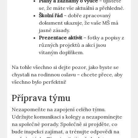
Plány a záznamy o​ výuce
– ujistěte
se,‌ že máte⁤ vše​ aktuální a přehledné.
Školní ​řád
– dobře⁢ zpracovaný
dokument⁢ ukazuje,‍ že⁢ vaše MŠ má
jasné​ zásady.
Prezentace aktivit
– fotky a popisy z
různých‍ projektů a akcí jsou​
vítaným doplňkem.
Na tohle všechno si⁣ dejte pozor, jako byste ⁣se
chystali na rodinnou oslavu – chcete přece, aby
všechno bylo perfektní!
Příprava týmu
Nezapomeňte na ⁣zapojení celého týmu.
Udržujte komunikaci s kolegy ⁢a nezapomínejte⁣
na společné porady. Společně si ‍projděte, co⁣
bude inspekci zajímat, ‌a trénujte odpovědi ‌na