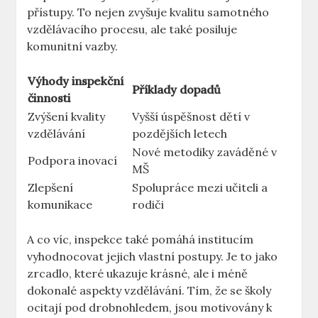
přístupy. To nejen zvyšuje kvalitu samotného
vzdělávacího procesu, ale také posiluje
komunitní vazby.
Výhody inspekční
Příklady dopadů
činnosti
Zvýšení kvality
Vyšší úspěšnost dětí v
vzdělávání
pozdějších letech
Nové metodiky zaváděné v
Podpora inovací
MŠ
Zlepšení
Spolupráce ⁤mezi učiteli a
komunikace
rodiči
A co víc, inspekce také ⁢pomáhá institucím
vyhodnocovat jejich vlastní postupy. Je to jako‌
zrcadlo,⁣ které ukazuje krásné, ale⁢ i méně
dokonalé aspekty vzdělávání. Tím, že ‍se ‍školy
ocitají pod drobnohledem, jsou motivovány k