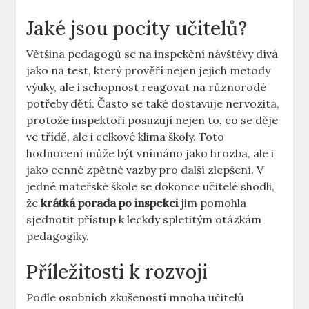
Jaké jsou pocity učitelů?
Většina pedagogů se⁢ na inspekční návštěvy ⁢dívá
jako na‍ test, který prověří nejen ‌jejich metody
výuky, ale ⁤i schopnost reagovat na různorodé
‍potřeby dětí. Často se ​také​ dostavuje nervozita,
protože inspektoři posuzují ‌nejen to, ‍co se ‍děje
ve třídě, ale i celkové klima školy. Toto
‍hodnocení⁣ může ‌být vnímáno jako hrozba, ale⁢ i
jako cenné zpětné vazby pro další zlepšení.‌ V‌
jedné‌ mateřské škole se ‍dokonce​ učitelé shodli,
že
krátká ‍porada‌ po inspekci
jim⁢ pomohla
sjednotit přístup k leckdy spletitým otázkám
pedagogiky.
Příležitosti k rozvoji
Podle osobních zkušeností mnoha učitelů‌