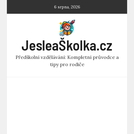
Skip
6 srpna, 2026
to
content
JesleaŠkolka.cz
Předškolní vzdělávání: Kompletní průvodce a
tipy pro rodiče