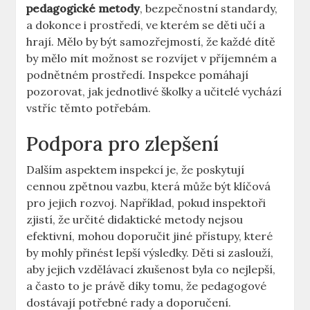
pedagogické metody
, bezpečnostní standardy,
a dokonce i prostředí, ve kterém se‍ děti učí a
hrají.⁣ Mělo by být samozřejmostí, že každé dítě
by mělo mít možnost se rozvíjet v příjemném‌ a⁤
podnětném prostředí. Inspekce pomáhají
pozorovat, jak ‌jednotlivé školky ⁢a učitelé ‍vychází
vstříc těmto potřebám.
Podpora ⁣pro ⁢zlepšení
Dalším aspektem ⁤inspekcí je, že‍ poskytují
cennou zpětnou​ vazbu, která může být klíčová
pro ⁣jejich‍ rozvoj. Například, pokud ‍inspektoři
zjistí, ​že⁤ určité didaktické metody nejsou
efektivní, mohou doporučit jiné přístupy, které
by mohly​ přinést lepší výsledky. Děti si zaslouží,
aby jejich vzdělávací zkušenost byla co nejlepší,⁢
a často to je právě díky tomu, že pedagogové
dostávají potřebné‌ rady a doporučení.