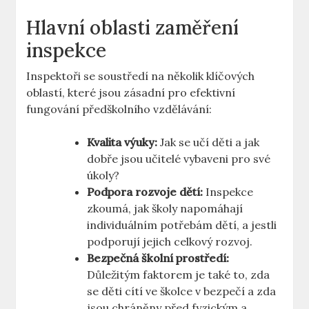
Hlavní oblasti zaměření
inspekce
Inspektoři se soustředí na několik klíčových
‌oblastí, ‍které jsou zásadní pro ‌efektivní
fungování předškolního ‍vzdělávání:
Kvalita⁢ výuky:
Jak se učí děti ⁣a jak
dobře‍ jsou⁣ učitelé vybaveni‌ pro své
úkoly?
Podpora rozvoje dětí:
Inspekce
zkoumá, jak školy‌ napomáhají
individuálním potřebám dětí,‌ a jestli‌
podporují jejich⁢ celkový rozvoj.
Bezpečná‍ školní ​prostředí:
Důležitým faktorem je také ⁢to, zda
se děti ⁤cítí ve školce ‌v⁣ bezpečí a‌ zda
jsou chráněny ⁣před fyzickým a