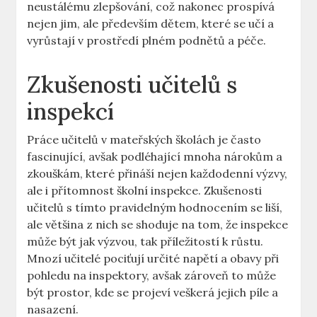
neustálému zlepšování, což ⁢nakonec prospívá
nejen jim, ale především dětem, které⁣ se učí ‍a
vyrůstají v prostředí plném podnětů a péče.
Zkušenosti učitelů s
inspekcí
Práce učitelů v mateřských školách je často
fascinující, avšak podléhající mnoha nárokům a
zkouškám, které přináší nejen každodenní výzvy,
ale ​i přítomnost školní inspekce. Zkušenosti
učitelů ⁤s tímto​ pravidelným hodnocením se ‍liší,
ale ⁤většina z nich se shoduje na tom, ‍že inspekce
může být jak ⁤výzvou, tak příležitostí k růstu.
Mnozí učitelé pociťují určité napětí a obavy při⁤
pohledu na inspektory, avšak zároveň to⁢ může⁢
být​ prostor, kde‍ se projeví veškerá‍ jejich píle a
nasazení.