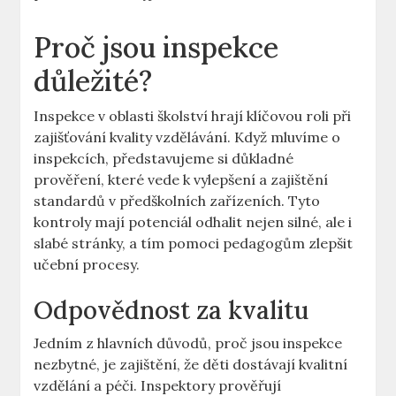
Proč jsou inspekce
důležité?
Inspekce ‌v oblasti školství ​hrají klíčovou ​roli při
zajišťování ⁤kvality vzdělávání.​ Když mluvíme o
inspekcích,‍ představujeme ​si důkladné
prověření, které vede k⁣ vylepšení ⁢a zajištění
standardů v předškolních zařízeních. Tyto
kontroly mají potenciál ​odhalit⁢ nejen silné, ale i‌
slabé ⁤stránky, a tím pomoci ⁢pedagogům zlepšit
učební ⁢procesy.
Odpovědnost⁢ za kvalitu
Jedním⁤ z‍ hlavních důvodů, ⁣proč jsou inspekce
‍nezbytné, je zajištění, ‍že děti dostávají kvalitní
vzdělání a ‍péči. Inspektory prověřují⁢