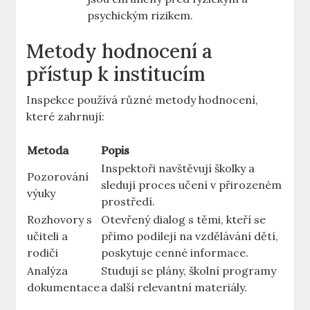
psychickým⁣ rizikem.
Metody⁤ hodnocení ‍a
přístup⁤ k institucím
Inspekce používá ‍různé metody​ hodnocení,
které zahrnují:
Metoda
Popis
Inspektoři navštěvují školky a
Pozorování
sledují proces učení v⁢ přirozeném⁤
výuky
prostředí.
Rozhovory s
Otevřený ⁤dialog s ‍těmi, kteří⁢ se
učiteli a
přímo podílejí ⁣na vzdělávání dětí,
rodiči
poskytuje cenné informace.
Analýza
Studují ‌se⁢ plány, ⁤školní programy
dokumentace
⁣a další relevantní materiály.