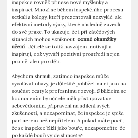
inspekce‌ rovněž přinese nové myšlenky‌ a
inspiraci. Mnozí se během inspekčního procesu
setkali s ⁤kolegy, kteří prezentovali nezvyklé, ale
efektivní⁣ metody výuky, které následně zavedli
do své​ praxe. To ukazuje,​ že i ‍při zátěžových
‌situacích⁤ mohou vzniknout ⁣
cenné okamžiky⁤
učení
. Učitelé se‍ totiž navzájem motivují a
inspirují, což vytváří⁤ pozitivní prostředí nejen
pro ně, ‌ale i pro děti.
Abychom shrnuli, zatímco inspekce ​může
vyvolávat ⁤obavy, je‍ důležité pohlížet na ni jako na
⁣součást cesty k profesnímu⁤ rozvoji. S blížícím ‌se
hodnocením by učitelé měli přistupovat se
sebevědomím,‌ připraveni na sdílení svých
zkušeností,‌ a nezapomínat, že inspekce⁢ je spíše
partnerem než ‌nepřítelem.⁢ A pokud máte pocit,
že se ⁤inspekce blíží jako bouře, nezapomeňte, ​že
po ⁢každé bouři⁤ vyjde slunce! ​🌞