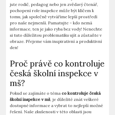
jste rodič, pedagog nebo jen zvědavý čtenář,​
pochopení ⁢role inspekce může být klíčem k
tomu,‌ jak ⁤společně​ vytváříme​ lepší⁣ prostředí
pro ⁣naše ⁢nejmenší. ⁤Pamatujte – kdo nemá
informace,⁣ ten je jako ryba bez vody! Nenechte
si tuto ⁣důležitou problematiku ⁤ujít a zůstaňte v
obraze.⁤ Přejeme vám inspirativní a produktivní⁢
den!
Proč právě co kontroluje
česká školní inspekce v
mš?
Pokud se zajímáte o téma
co kontroluje česká
školní inspekce v mš
, je důležité znát veškeré
dostupné informace a vybrat to nejlepší možné
řešení. Naše zkušenosti v této oblasti jsou