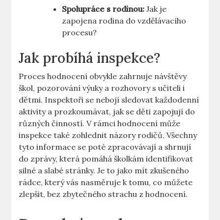
Spolupráce s rodinou:
Jak je
⁣zapojena‌ rodina do vzdělávacího
procesu?
Jak‍ probíhá inspekce?
Proces hodnocení obvykle zahrnuje návštěvy
škol, pozorování výuky a rozhovory s učiteli i⁣
dětmi. ​Inspektoři se nebojí sledovat⁢ každodenní⁤
aktivity a prozkoumávat, jak se děti zapojují do
různých činností. V rámci hodnocení ​může
‌inspekce také zohlednit ‌názory rodičů. ⁢Všechny
tyto informace se poté⁣ zpracovávají a shrnují
do zprávy, která pomáhá školkám identifikovat
silné a ⁣slabé stránky. Je to jako mít zkušeného
rádce, který‍ vás nasměruje k tomu,⁣ co můžete
zlepšit, bez zbytečného strachu ‍z hodnocení.