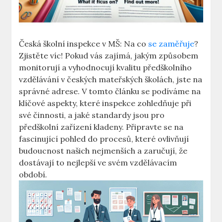
Česká školní inspekce v MŠ: Na co
se zaměřuje
?
Zjistěte víc! Pokud vás ‍zajímá, jakým způsobem
monitorují a vyhodnocují ⁢kvalitu předškolního
vzdělávání v českých mateřských školách, jste na
správné​ adrese. ‌V⁣ tomto článku se podíváme na​
klíčové aspekty, které inspekce zohledňuje při
⁢své činnosti,⁤ a jaké standardy jsou pro
předškolní zařízení kladeny. ⁤Připravte se na
fascinující pohled⁣ do procesů, které⁣ ovlivňují
budoucnost našich nejmenších a⁤ zaručují, že
dostávají to nejlepší ve svém vzdělávacím
období.