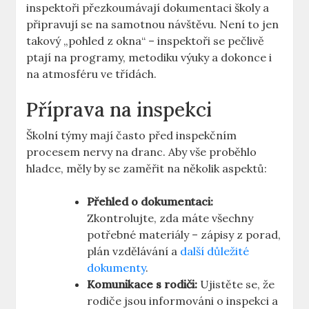
inspektoři přezkoumávají⁢ dokumentaci školy‌ a
připravují se ​na⁢ samotnou návštěvu. Není to jen
takový „pohled z okna“ – inspektoři se pečlivě
‌ptají na‌ programy, metodiku výuky a dokonce⁣ i
na atmosféru ve ‍třídách.
Příprava na​ inspekci
Školní⁣ týmy⁤ mají často před inspekčním
procesem nervy na dranc. Aby vše proběhlo
⁢hladce, měly ‌by se zaměřit na několik aspektů:
Přehled o dokumentaci:
Zkontrolujte, zda máte‍ všechny
potřebné⁣ materiály – zápisy z porad,
plán vzdělávání a‌
další důležité
dokumenty
.
Komunikace s rodiči:
Ujistěte se, ⁢že
rodiče jsou⁤ informováni o inspekci a