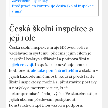
Závěrečné myšlenky
Proč právě co kontroluje česká školní inspekce
v mš?
Česká školní inspekce a
její⁤ role
Česká ⁣školní inspekce hraje klíčovou ​roli ve
vzdělávacím systému, ⁣přičemž jejím cílem​ je
zajištění kvality vzdělávání a ‍podpora škol v⁣
jejich rozvoji
. Inspekce⁤ se nevěnuje pouze
hodnocení,
ale také pomáhá učitelům
⁢a školám v
jejich​ každodenní činnosti. Když ⁢si představíte
školní inspektory, ⁤možná si​ představíte postavy
s notýsky a metrem ⁢v ruce, kteří⁣
nekompromisně sledují výuku. Ve skutečnosti je
jejich úkolem především poskytnout
konstruktivní ‌zpětnou vazbu a podporu.