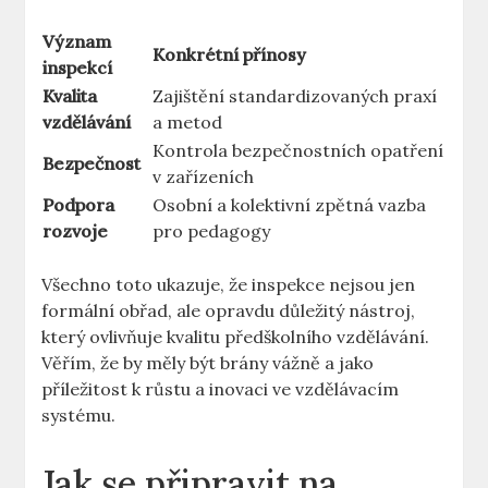
Význam⁣
Konkrétní přínosy
inspekcí
Kvalita
Zajištění standardizovaných⁣ praxí
vzdělávání
a ​metod
Kontrola bezpečnostních opatření
Bezpečnost
v zařízeních
Podpora
Osobní a⁢ kolektivní ​zpětná‍ vazba
rozvoje
pro ‍pedagogy
Všechno toto ukazuje, ​že inspekce nejsou jen⁣
formální obřad,⁤ ale ⁢opravdu‍ důležitý ​nástroj, ​
který ‍ovlivňuje kvalitu předškolního vzdělávání.
Věřím, že by měly ⁤být brány vážně a jako‍
příležitost k růstu a inovaci ve vzdělávacím​
systému.
Jak⁤ se připravit ‍na⁣