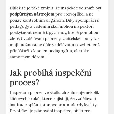
Důležité je také zmínit, ⁣že ‌inspekce se⁣ snaží být⁢
podpůrným ‍nástrojem
‌pro rozvoj škol a ​ne⁢
pouze kontrolním orgánem. ‌Díky​ spolupráci‍ s
pedagogy a vedením škol⁣ mohou inspektoři
poskytnout⁣ cenné tipy ⁢a rady, které pomohou
zlepšit vzdělávací ⁢procesy. Učitelské ⁤sbory tak⁢
mají možnost se dále vzdělávat a rozvíjet, ⁢což
přináší‍ užitek nejen pedagogům, ale také
samotným dětem.
Jak probíhá inspekční
proces?
Inspekční proces ve školkách ⁤zahrnuje ‌několik
⁣klíčových ⁣kroků, které ‌zajišťují, že vzdělávací
instituce ⁤splňují stanovené standardy ⁢kvality.
‌První fází je‌ plánování ⁢inspekce, při⁣ které