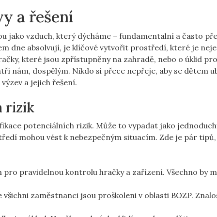
y a řešení
ou jako vzduch, který dýcháme – fundamentalní a často pře
m dne absolvují, je klíčové vytvořit prostředí, které je nej
račky, které jsou zpřístupněny na zahradě, nebo o úklid pro
ří nám, dospělým. Nikdo si přece nepřeje, aby se dětem ubl
výzev a jejich řešení.
 rizik
fikace potenciálních rizik. Může to vypadat jako jednoduch
tředí mohou vést k nebezpečným situacím. Zde je pár tipů,
n pro pravidelnou kontrolu hračky a zařízení. Všechno by m
e všichni zaměstnanci jsou proškoleni v oblasti BOZP. Znalo