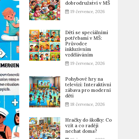
dobrodružství v MŠ
19 července, 2026
Děti se speciálními
potřebami v MŠ:
Průvodce
inkluzivním
vzděláváním
19 července, 2026
Pohybové hry na
televizi: Interaktivní
zábava pro moderní
děti
18 července, 2026
Hračky do školky: Co
vzít a co raději
nechat doma?