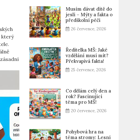
Musím dávat dítě do
jeslí – Mýty a fakta o
předškolní péči
řských
26 července, 2026
 který
ele.
Ředitelka MŠ: Jaké
iálně
vzdělání musí mít?
á zásadní
Překvapivá fakta!
25 července, 2026
Co dělám celý den a
rok? Fascinující
téma pro MŠ!
20 července, 2026
Pohybová hra na
téma stromy: Lesní