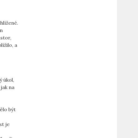
hlížené.
en
stor,
ížilo, a
ý úkol,
 jak na
ělo být
st je