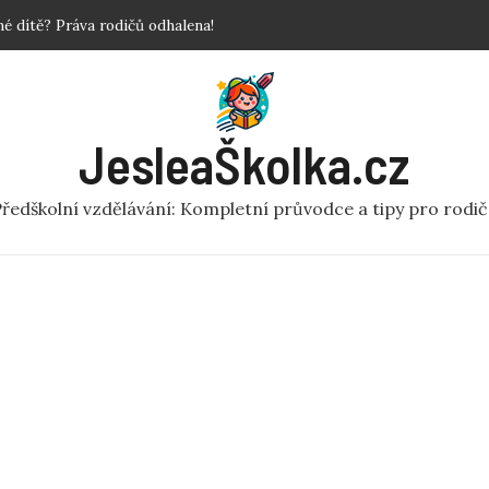
povinné?
 Krok za krokem!
y a fakta o předškolní péči
ní rej v pohybu pro MŠ
JesleaŠkolka.cz
 dítě? Práva rodičů odhalena!
ředškolní vzdělávání: Kompletní průvodce a tipy pro rodi