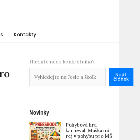
ás
Kontakty
Hledáte něco konkrétního?
ro
Najít
článek
Novinky
Pohybová hra
karneval: Maškarní
rej v pohybu pro MŠ