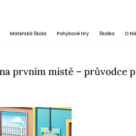
Mateřská Škola
Pohybové Hry
Školka
O N
na prvním místě – průvodce p