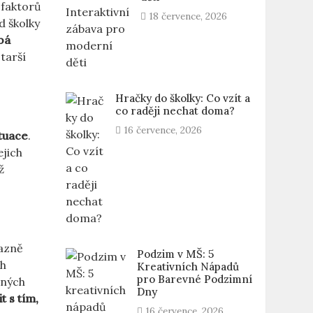
 faktorů
18 července, 2026
d školky
bá
tarší
Hračky do školky: Co vzít a
co raději nechat doma?
16 července, 2026
ituace
.
ejich
ž
razně
Podzim v MŠ: 5
ch
Kreativních Nápadů
pro Barevné Podzimní
vných
Dny
t s tím,
16 července, 2026