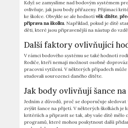
Když se zamyslíme nad bodovým systémem pro při
ovlivňuje, jak jsou body přiřazeny. Přijímací kr
ke školce. Obvykle se ale hodnotí
věk dítěte
,
pře
příprava na školku
. Například, pokud je dítě st
děti, které jsou připravenější na nástup do vzd
Další faktory ovlivňující h
V rámci bodového systému se také hodnotí rodi
Rodiče, kteří nemají možnost osobně doprovázet
pracovní vytížení. V některých případech může m
studovali sourozenci daného dítěte.
Jak body ovlivňují šance na 
Jedním z důvodů, proč se doporučuje sledovat 
zvýšit šance na přijetí. V některých školkách je
kritériích a připravit se tak, aby vaše dítě mě
programů, které mohou poskytnout další přid