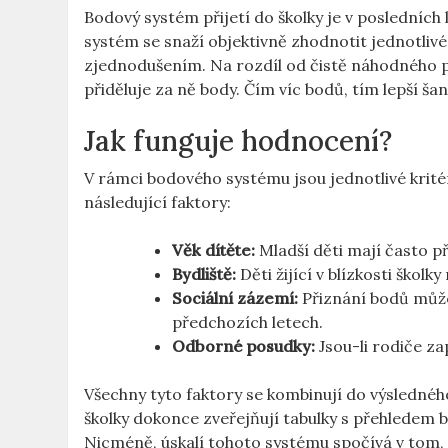
Bodový systém přijetí do školky je v posledních
systém se snaží objektivně zhodnotit jednotliv
zjednodušením. Na rozdíl od čistě náhodného p
přiděluje za ně body. Čím víc bodů, tím lepší ša
Jak funguje hodnocení?
V rámci bodového systému jsou jednotlivé krité
následující faktory:
Věk dítěte:
Mladší děti mají často pře
Bydliště:
Děti žijící v blízkosti škol
Sociální zázemí:
Přiznání bodů může 
předchozích letech.
Odborné posudky:
Jsou-li rodiče za
Všechny tyto faktory se kombinují do výslednéh
školky dokonce zveřejňují tabulky s přehledem
Nicméně, úskalí tohoto systému spočívá v tom, ž