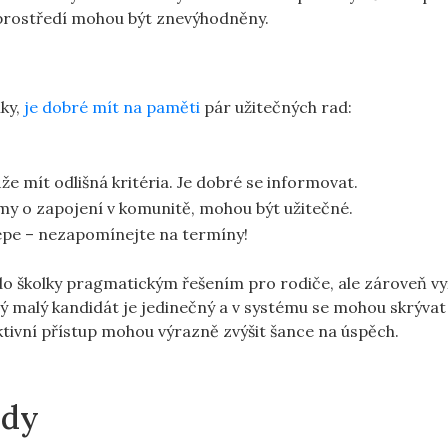
prostředí mohou být znevýhodněny.
lky,
je dobré mít na paměti
pár užitečných rad:
e mít odlišná kritéria. Je dobré se informovat.
y o zapojení v komunitě, mohou být užitečné.
lépe – nezapomínejte na termíny!
do školky pragmatickým řešením pro rodiče, ale zároveň v
dý malý kandidát je jedinečný a v systému se mohou skrývat 
ivní přístup mohou výrazně zvýšit šance na úspěch.
ody