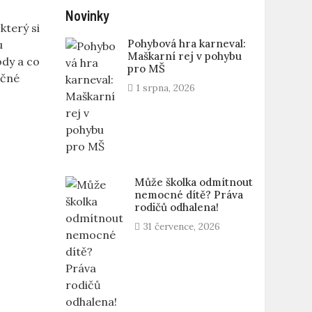
Novinky
který si
Pohybová hra karneval:
u
Maškarní rej v pohybu
ody a co
pro MŠ
ečné
1 srpna, 2026
Může školka odmítnout
nemocné dítě? Práva
rodičů odhalena!
31 července, 2026