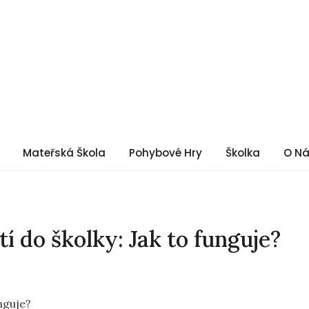
Mateřská Škola
Pohybové Hry
Školka
O N
í do školky: Jak to funguje?