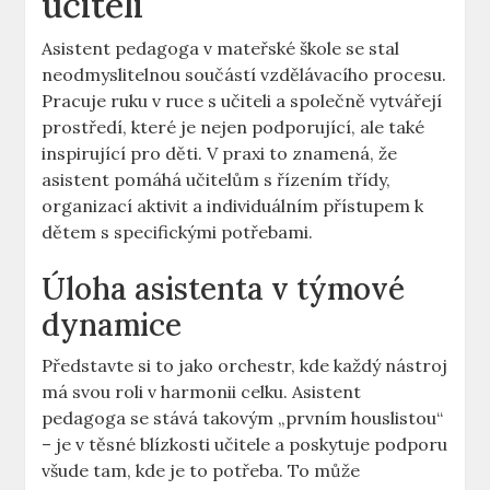
učiteli
Asistent⁢ pedagoga v mateřské ⁤škole se stal
neodmyslitelnou součástí ​vzdělávacího procesu.
Pracuje ‌ruku ⁤v ruce s učiteli a společně⁤ vytvářejí
prostředí, které je nejen podporující, ale také
inspirující pro děti. V praxi to znamená, že
asistent pomáhá učitelům s řízením‌ třídy,
organizací aktivit a individuálním přístupem k
dětem s specifickými potřebami.
Úloha asistenta v týmové
dynamice
Představte si to jako orchestr, kde každý nástroj
má svou roli v‌ harmonii celku. Asistent​
pedagoga se stává takovým „prvním houslistou“
– je​ v těsné blízkosti ​učitele a poskytuje podporu
všude‍ tam, kde je to potřeba. To může