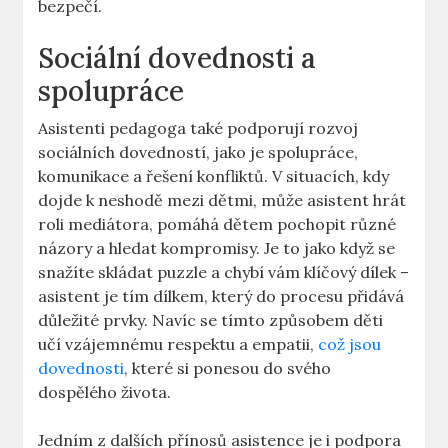
bezpečí.
Sociální dovednosti a
spolupráce
Asistenti​ pedagoga ⁢také podporují rozvoj⁣
sociálních dovedností,⁣ jako‍ je ‍spolupráce,
komunikace a řešení konfliktů. ‍V situacích,⁣ kdy
dojde k neshodě mezi‍ dětmi, může⁤ asistent hrát
roli ​mediátora, pomáhá ⁤dětem pochopit různé
názory a hledat kompromisy. Je to jako když se
snažíte skládat puzzle a chybí vám klíčový dílek –
asistent je tím dílkem, který do procesu přidává
důležité prvky. Navíc se ​tímto způsobem děti ​
učí vzájemnému respektu a empatii,⁢
což jsou
dovednosti
, které si ponesou do svého
dospělého života.
Jedním⁣ z dalších přínosů asistence je i podpora