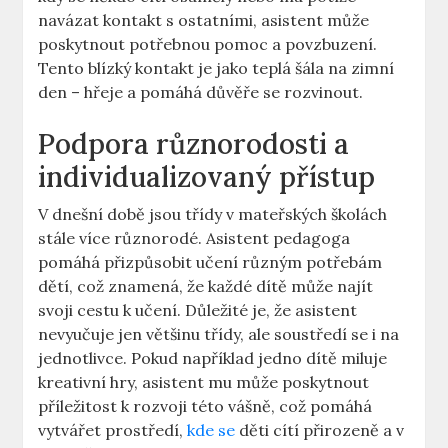
navázat kontakt ​s ostatními, asistent může
poskytnout potřebnou pomoc a povzbuzení.
Tento blízký kontakt je jako teplá šála na zimní
den – hřeje a pomáhá důvěře se ‍rozvinout.
Podpora‌ různorodosti a⁣
individualizovaný přístup
V dnešní‌ době jsou třídy v mateřských školách
stále více různorodé. Asistent pedagoga
pomáhá ⁢přizpůsobit učení různým potřebám
dětí, což znamená, že každé dítě může najít
svoji cestu k učení. Důležité je,​ že asistent
nevyučuje jen většinu třídy, ale soustředí se i na
jednotlivce.‌ Pokud například jedno dítě miluje
kreativní ​hry, asistent mu může poskytnout
příležitost k⁢ rozvoji této vášně, což pomáhá
vytvářet prostředí,⁤
kde se
děti cítí přirozeně a v