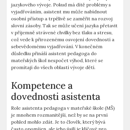
jazykového vývoje. ⁣Pokud má dítě ⁤problémy s
vyjadřováním, asistent mu může nabídnout⁤
osobní přístup a trpělivě se zaměřit na rozvoj
slovní ⁤zásoby. Tak se ⁣může učení jazyka přetavit
v příjemně strávené chvilky bez tlaku ‍a stresu,
což vede ⁣k přirozenému osvojení dovedností a
sebevědomému vyjadřování. V konečném
důsledku přináší asistent pedagoga​ do
mateřských škol nespočet výhod, které se
promítají do všech oblastí vývoje ​dětí.
Kompetence a
dovednosti asistenta
Role‍ asistenta pedagoga v mateřské ‍škole (MŠ)
je mnohem rozmanitější, než by se na první
pohled mohlo ⁤zdát. Je to člověk, který bývá
často opomíjen, ale jeho úsilí‍ je klíčové pro