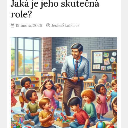
Jaká je jeho skutečná
role?
19 února, 2026
JesleaŠkolka.cz