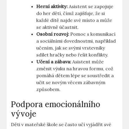
Herní aktivity:
Asistent se zapojuje
do her dětí, čímž zajišťuje, že si
každé dítě najde své místo a může
se aktivně účastnit.
Osobní rozvoj:
Pomoc s komunikací
a sociálními dovednostmi,⁣ například
⁢učením, jak se svými vrstevníky
sdílet hračky nebo řešit ⁤konflikty.
Učení a⁢ zábava:
Asistent může
změnit výuku na ⁢hravou formu, což
pomáhá dětem⁣ lépe ⁣se soustředit ‌a
učit se novým věcem zábavným
způsobem.
Podpora emocionálního
vývoje
Děti v mateřské škole se často učí vyjádřit své