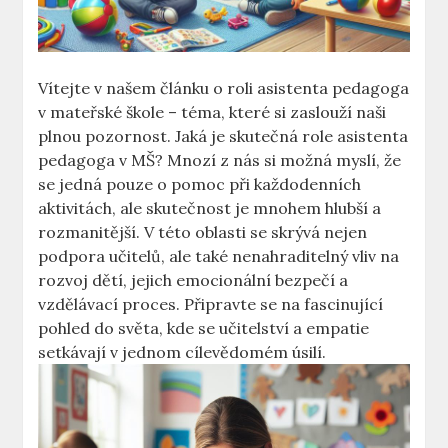
Vítejte‍ v našem článku o⁣ roli asistenta pedagoga
v mateřské škole – téma, které si zaslouží naši
plnou pozornost. Jaká je skutečná role asistenta⁣
pedagoga v MŠ? Mnozí z nás si možná myslí, že
se jedná pouze o⁤ pomoc ‍při každodenních
aktivitách, ale skutečnost je mnohem hlubší a
rozmanitější. V⁣ této oblasti ⁢se skrývá nejen
podpora​ učitelů, ale také nenahraditelný vliv na ​
rozvoj dětí, jejich emocionální bezpečí a
vzdělávací proces. Připravte‌ se na fascinující
pohled do světa, kde⁤ se učitelství a empatie
setkávají v jednom cílevědomém úsilí.