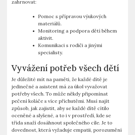
zahrnovat:
Pomoc s přípravou výukových
materiálů.
Monitoring a‌ podpora dětí během
aktivit.
Komunikaci s rodiči a jinými
‍specialisty.
Vyvážení potřeb všech dětí
Je důležité mít na paměti, že každé​ dítě je
jedinečné a asistent má ⁤za úkol vyvažovat
potřeby všech.⁣ To může někdy připomínat
pečení koláče⁣ s více příchutěmi. Musí‍ najít
způsob, jak zajistit, ‍aby se každé dítě cítilo
oceněné a slyšené, a to i v prostředí, kde se
třída snaží dosáhnout společného cíle. Je to
dovednost, která vyžaduje⁤ empatii, porozumění