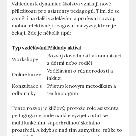
Vzhledem k dynamice školství vznikají nové
příležitosti pro asistenty ⁤pedagogů. Tím, že se
zaměří na další vzdělávání a profesní rozvoj,
mohou efektivněji reagovat na výzvy, které je
čekají. Zde je několik tipů:
Typ vzdělávání
Příklady‍ aktivit
Rozvoj dovedností ‌v komunikaci
Workshopy
s dětmi nebo ⁣rodiči
Vzdělávání‍ o různorodosti a
Online kurzy
inkluzi
Konzultace s
Přístup k novým ⁢metodikám ⁢a
odborníky
technologiím
Tento rozvoj je klíčový, protože role asistenta
pedagoga se bude nadále vyvíjet a stát‌ se
multifunkčním ‘superhrdinou’ ​školního
prostředí. A když se nad tím zamyslíte,⁣ může ​to