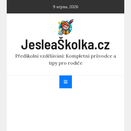
Skip
9 srpna, 2026
to
content
JesleaŠkolka.cz
Předškolní vzdělávání: Kompletní průvodce a
tipy pro rodiče