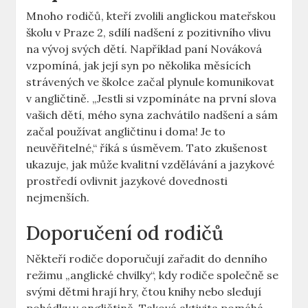
Mnoho rodičů, kteří zvolili anglickou mateřskou
školu v Praze 2, sdílí nadšení z pozitivního vlivu
na vývoj svých dětí. Například paní Nováková
vzpomíná, jak její syn po několika měsících
strávených ve školce začal plynule komunikovat
v angličtině. „Jestli si vzpomínáte na první slova
vašich dětí, mého syna zachvátilo nadšení a sám
začal používat angličtinu i doma! Je to
neuvěřitelné,“ říká s úsměvem. Tato zkušenost
ukazuje, jak může kvalitní vzdělávání a jazykové
prostředí ovlivnit jazykové dovednosti
nejmenších.
Doporučení od rodičů
Někteří rodiče doporučují zařadit do denního
režimu „anglické chvilky“, kdy rodiče společně se
svými dětmi hrají hry, čtou knihy nebo sledují