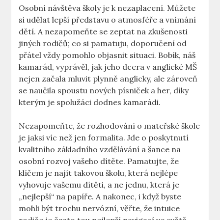
Osobní návštěva školy je k nezaplacení. Můžete
si udělat lepší představu o atmosféře a vnímání
dětí. A nezapomeňte se zeptat na zkušenosti
jiných rodičů; co si pamatuju, doporučení od
přátel vždy pomohlo objasnit situaci. Bobík, náš
kamarád, vyprávěl, jak jeho dcera v anglické MŠ
nejen začala mluvit plynně anglicky, ale zároveň
se naučila spoustu nových písniček a her, díky
kterým je spolužáci dodnes kamarádi.
Nezapomeňte, že rozhodování o mateřské škole
je jaksi víc než jen formalita. Jde o poskytnutí
kvalitního základního vzdělávání a šance na
osobní rozvoj vašeho dítěte. Pamatujte, že
klíčem je najít takovou školu, která nejlépe
vyhovuje vašemu dítěti, a ne jednu, která je
„nejlepší“ na papíře. A nakonec, i když byste
mohli být trochu nervózní, věřte, že intuice