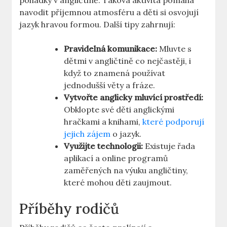
pohádky v angličtině. Taková aktivita pomáhá
navodit příjemnou atmosféru a děti si osvojují
jazyk hravou formou. Další tipy zahrnují:
Pravidelná komunikace:
Mluvte s
dětmi v angličtině co nejčastěji, i
když to znamená používat
jednodušší věty a fráze.
Vytvořte anglicky mluvící prostředí:
Obklopte své děti anglickými
hračkami a knihami,
které podporují
jejich zájem
o jazyk.
Využijte technologii:
Existuje řada
aplikací a online programů
zaměřených na výuku angličtiny,
které mohou děti zaujmout.
Příběhy rodičů