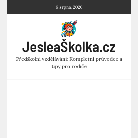
Skip
6 srpna, 2026
to
content
JesleaŠkolka.cz
Předškolní vzdělávání: Kompletní průvodce a
tipy pro rodiče