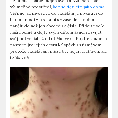
nejmenší!“ nabízí nejen kvalitní vzdělání, ale i
výjimečné prostředí,
kde se děti cítí jako doma
.
Věříme, že investice do vzdělání je investicí do
budoucnosti – a s námi se vaše děti mohou
naučit víc než jen abecedu a čísla! Přidejte se k
naší rodině a dejte svým dětem šanci rozvíjet
svůj potenciál už od útlého věku. Pojďte s námi a
nastartujte jejich cestu k úspěchu s úsměvem –
protože vzdělávání může být nejen efektivní, ale
i zábavné!