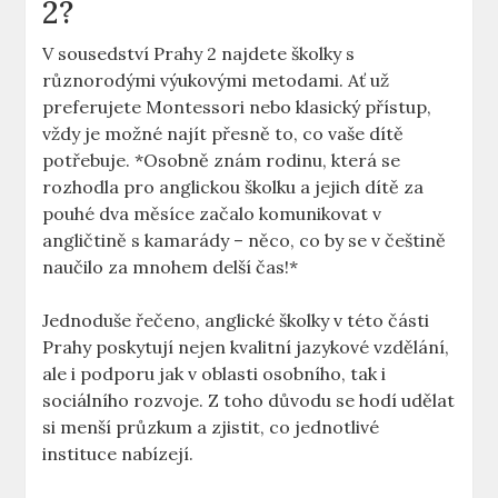
2?
V sousedství Prahy 2 najdete školky s
různorodými výukovými metodami. Ať už
preferujete Montessori nebo klasický přístup,
vždy je možné najít přesně to, co vaše dítě
potřebuje. *Osobně znám rodinu, která se
rozhodla pro anglickou školku a jejich dítě za
pouhé dva měsíce začalo komunikovat v
angličtině s kamarády – něco, co by se v češtině
naučilo za mnohem delší čas!*
Jednoduše řečeno, anglické školky v této části
Prahy poskytují nejen kvalitní jazykové vzdělání,
ale i podporu jak v oblasti osobního, tak i
sociálního rozvoje. Z toho důvodu se hodí udělat
si menší průzkum a zjistit, co jednotlivé
instituce nabízejí.