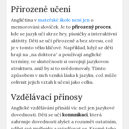
Přirozené učení
Angličtina v
mateřské škole není jen
o
memorování slovíček. Je to
přirozený proces
,
kde se jazyk učí skrze hry, písničky a interaktivní
aktivity. Děti se učí přirozeně a bez stresu, což
je v tomto věku klíčové. Například, když se děti
hrají na „na doktora“ a používají anglické
termíny, ve skutečnosti si osvojují jazykovou
strukturu, aniž by si to uvědomovaly. Tímto
způsobem v nich vzniká láska k jazyku, což může
ovlivnit jejich vztah k učení jako celku.
Vzdělávací přínosy
Anglické vzdělávání přináší víc než jen jazykové
dovednosti. Děti se učí
komunikaci
, která
zahrnuje dovednosti slyšet a rozumět ostatním,
sdílet své myšlenky a vyjadřovat se. Kromě toho