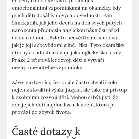
Příběhy rodičů se často prolínají s
emocionálními vzpomínkami na okamžiky, kdy
jejich děti dosáhly nových dovedností. Pan
Šimek sdílí, jak jeho dcera na den svých pátých
narozenin přednesla anglickou básničku před
celou rodinou. „Bylo to neuvěřitelné, sledovat,
jak je její sebevědomí silné,“ říká. Tyto okamžiky
útěchy a radosti ukazují, jak anglické školství v
Praze 2 přispívá k rozvoji dětí a vytváří
nezapomenutelné vzpomínky.
Závěrem lze říci, že rodiče často chválí školu
nejen za kvalitní výuku jazyka, ale také za přístup
k osobnímu rozvoji dětí. Mohou si být jisti, že
zde jejich děti najdou lásku k učení, která je
provází po zbytek života.
Časté dotazy k