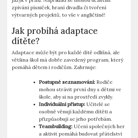
jazyk v praxi. Například se mohou účastnit
zpívání písniček, hraní divadla či tvoření
výtvarných projektů, to vše v angličtině!
Jak probíhá adaptace
dítěte?
Adaptace může být pro každé dítě odlišná, ale
většina škol má dobře zavedený program, který
pomáhá dětem i rodičům. Zahrnuje:
Postupné seznamování:
Rodiče
mohou strávit první dny s dětmi ve
škole, aby si na prostředí zvykly.
Individuální přístup:
Učitelé se
osobně věnují každému dítěti a
přizpůsobují se jeho potřebám.
Teambuilding:
Učení společných her
a aktivit pomáhá budovat přátelství