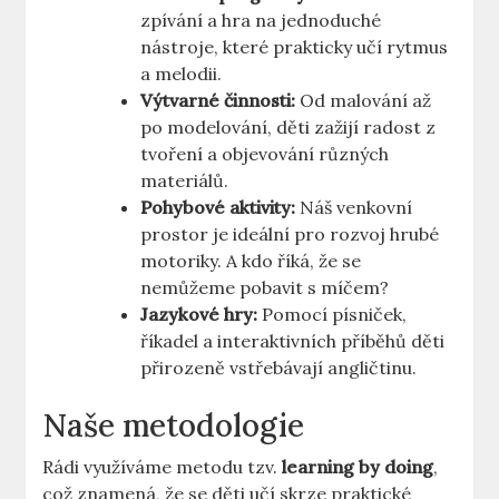
zpívání a hra na jednoduché
nástroje, které prakticky učí rytmus
a melodii.
Výtvarné činnosti:
Od malování až
po modelování, děti zažijí radost z
tvoření a objevování různých
materiálů.
Pohybové aktivity:
Náš venkovní
prostor je ideální pro rozvoj hrubé
motoriky. A kdo říká, že se
nemůžeme pobavit s míčem?
Jazykové hry:
Pomocí písniček,
říkadel a interaktivních příběhů děti
přirozeně vstřebávají angličtinu.
Naše metodologie
Rádi využíváme metodu tzv.
learning by doing
,
což znamená, že se děti učí skrze praktické