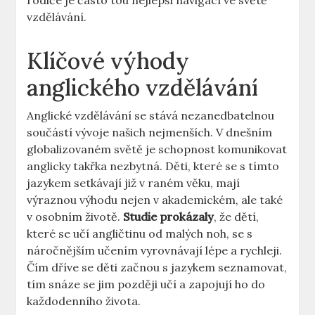
rodiče je často tou nejlepší navigací ve světě
vzdělávání.
Klíčové výhody
anglického vzdělávání
Anglické vzdělávání se stává nezanedbatelnou
součástí vývoje našich nejmenších. V dnešním
globalizovaném světě je schopnost komunikovat
anglicky takřka nezbytná. Děti, které se s tímto
jazykem setkávají již v raném věku, mají
výraznou výhodu nejen v akademickém, ale také
v osobním životě.
Studie prokázaly
, že dětí,
které se učí angličtinu od malých noh, se s
náročnějším učením vyrovnávají lépe a rychleji.
Čím dříve se děti začnou s jazykem seznamovat,
tím snáze se jim později učí a zapojují ho do
každodenního života.