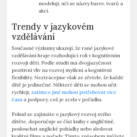
modelují, učí se názvy barev, tvarů a
akcí.
Trendy v jazykovém
vzdělávání
Současné výzkumy ukazují, že rané jazykové
vzdělávání hraje rozhodující roli v kognitivním
rozvoji dětí. Podle studií má dvojjazyčnost
pozitivní vliv na rozvoj myšlení a kognitivní
flexibility. Neztrácejme však ze zřetele, že každé
dítě je jedinečné. Některé děti se mohou učit
rychleji,
zatímco jiné mohou potřebovat více
času
a podpory, což je zcela v pořádku.
Pokud se zajímáte o jazykový rozvoj svého
dítěte, doporučuje se číst knihy v angličtině,
poslouchat anglické pohádky nebo sledovat
kvalitní filmy a pořady. Tímto způsobem můžete