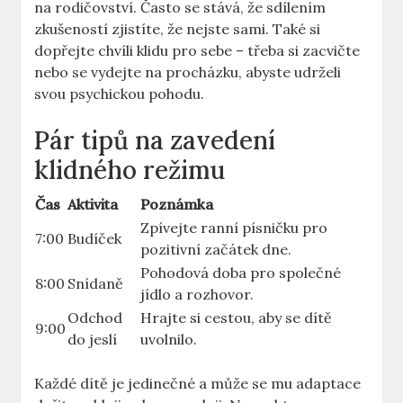
na rodičovství. Často se stává, že sdílením
zkušeností zjistíte, že nejste sami. Také si
dopřejte chvíli klidu pro sebe – třeba si zacvičte
nebo se vydejte na procházku, abyste udrželi
svou psychickou pohodu.
Pár tipů na zavedení
klidného režimu
Čas
Aktivita
Poznámka
Zpívejte ranní písničku pro
7:00
Budíček
pozitivní začátek dne.
Pohodová doba pro společné
8:00
Snídaně
jídlo a rozhovor.
Odchod
Hrajte si cestou, aby se dítě
9:00
do jeslí
uvolnilo.
Každé dítě je jedinečné a může se mu adaptace