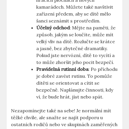
hracích plochách a nových
kamarádech. Můžete také navštívit
zařízení předem, aby se dítě mělo
šanci seznámit s prostředím.
Účelný odchod
: Mějte na paměti, že
způsob, jakým se loučíte, může mít
velký vliv na dítě. Rozlučte se krátce
a jasně, bez zbytečné dramatiky.
Pokud jste nervózní, dítě to vycítí a
to může zhoršit jeho pocit bezpečí.
Pravidelná rutinní doba
: Po příchodu
je dobré zavést rutinu. To pomůže
dítěti se orientovat a cítit se
bezpečně. Naplánujte činnosti, kdy
ví, že bude hrát, jíst nebo spát.
Nezapomínejte také na sebe! Je normální mít
těžké chvíle, ale snažte se najít podporu u
ostatních rodičů nebo ve skupinách zaměřených