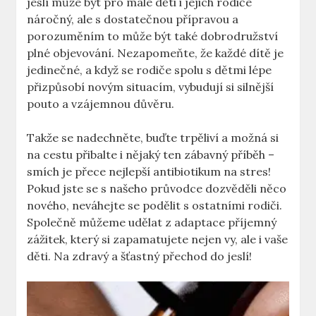
jeslí může být pro malé děti i jejich rodiče
náročný, ale s dostatečnou přípravou a
porozuměním to může být také dobrodružství
plné objevování. Nezapomeňte, že každé dítě je
jedinečné, a když se rodiče spolu s dětmi lépe
přizpůsobí novým situacím, vybudují si silnější
pouto a vzájemnou důvěru.
Takže se nadechněte, buďte trpěliví a možná si
na cestu přibalte i nějaký ten zábavný příběh –
smích je přece nejlepší antibiotikum na stres!
Pokud jste se s našeho průvodce dozvěděli něco
nového, neváhejte se podělit s ostatními rodiči.
Společně můžeme udělat z adaptace příjemný
zážitek, který si zapamatujete nejen vy, ale i vaše
děti. Na zdravý a šťastný přechod do jeslí!